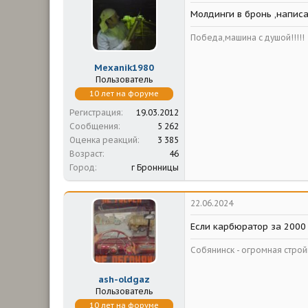
м
а
Молдинги в бронь ,написа
ы
л
а
Победа,машина с душой!!!!!
Mexanik1980
Пользователь
10 лет на форуме
Регистрация
19.03.2012
Сообщения
5 262
Оценка реакций
3 385
Возраст
46
Город
г Бронницы
22.06.2024
Если карбюратор за 2000 
Собянинск - огромная стр
ash-oldgaz
Пользователь
10 лет на форуме