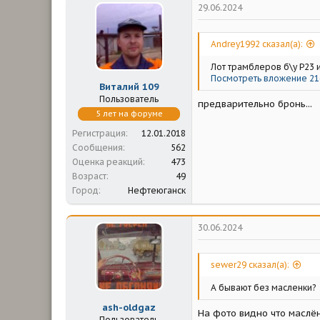
29.06.2024
Andrey1992 сказал(а):
Лот трамблеров б\у Р23 и
Посмотреть вложение 21
Виталий 109
Пользователь
предварительно бронь...
5 лет на форуме
Регистрация
12.01.2018
Сообщения
562
Оценка реакций
473
Возраст
49
Город
Нефтеюганск
30.06.2024
sewer29 сказал(а):
А бывают без масленки?
ash-oldgaz
На фото видно что маслён
Пользователь