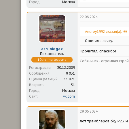
Город
Москва
е
а
к
ц
22.06.2024
и
и
:
Andrey1992 сказал(а):
Ответил в личку.
ash-oldgaz
Прочитал, спасибо!
Пользователь
10 лет на форуме
Собянинск - огромная стр
Регистрация
30.12.2009
Сообщения
9 031
Оценка реакций
11 871
Возраст
51
Город
Москва
Сайт
vk.com
29.06.2024
Лот трамблеров б\у Р23 и