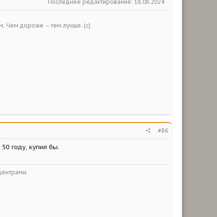
Последнее редактирование:
18.08.2024
ым. Чем дороже – тем лучше. (с)
#86
50 году, купил бы.
центрами.