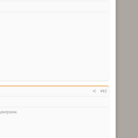
#82
центрами.