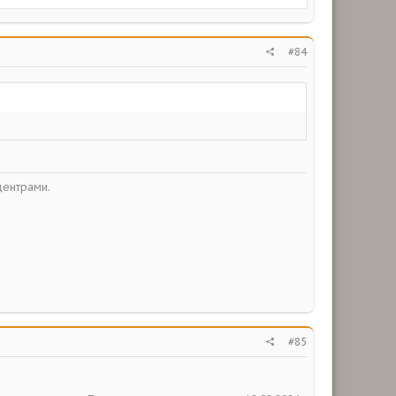
#84
центрами.
#85