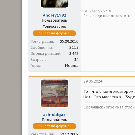
ГАЗ-24 1976 г. в.
Andrey1992
Если люди платят за что-то 
Пользователь
Топикстартер
10 лет на форуме
Регистрация
05.09.2010
Сообщения
5 115
Оценка реакций
3 442
Возраст
34
Город
Москва
29.06.2024
Тот, что с конденсатором 
Нет... Это маслёнка... "Буд
Собянинск - огромная стр
ash-oldgaz
Пользователь
10 лет на форуме
Регистрация
30.12.2009