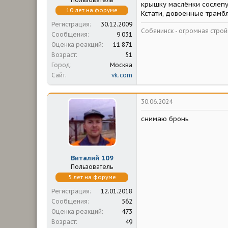
крышку маслёнки сослепу
10 лет на форуме
Кстати, довоенные трамб
Регистрация
30.12.2009
Собянинск - огромная стр
Сообщения
9 031
Оценка реакций
11 871
Возраст
51
Город
Москва
Сайт
vk.com
30.06.2024
снимаю бронь
Виталий 109
Пользователь
5 лет на форуме
Регистрация
12.01.2018
Сообщения
562
Оценка реакций
473
Возраст
49