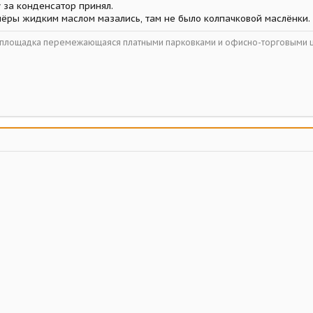
 за конденсатор принял.
лёры жидким маслом мазались, там не было колпачковой маслёнки.
ойплощадка перемежающаяся платными парковками и офисно-торговыми 