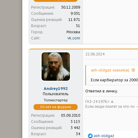
Регистрация
30.12.2009
Сообщения
9 031
Оценка реакций
11 871
Возраст
51
Город
Москва
Сайт
vk.com
22.06.2024
ash-oldgaz сказал(а):
Если карбюратор за 2000 
Andrey1992
Ответил в личку.
Пользователь
Топикстартер
ГАЗ-24 1976 г. в.
Если люди платят за что-то 
10 лет на форуме
Регистрация
05.09.2010
Сообщения
5 115
Оценка реакций
3 442
Возраст
34
Р
ash-oldgaz