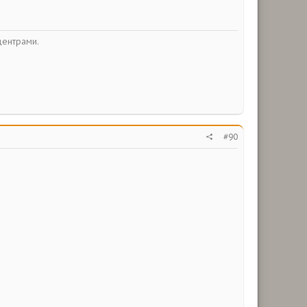
центрами.
#90