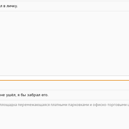
л в личку.
не ушёл, я бы забрал его.
ойплощадка перемежающаяся платными парковками и офисно-торговыми 