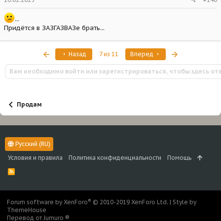
...
Придётся в ЗАЗГАЗВАЗе брать...
Первый
Последняя
Назад
7 из 11
Вперед
Вам необходимо войти или зарегистрироваться, чтобы здесь от
Продам
Русский (RU)
Условия и правила
Политика конфиденциальности
Помощь
R
S
S
®
Forum software by XenForo
© 2010-2019 XenForo Ltd.
|
Style by
ThemeHouse
Перевод от Jumuro ®