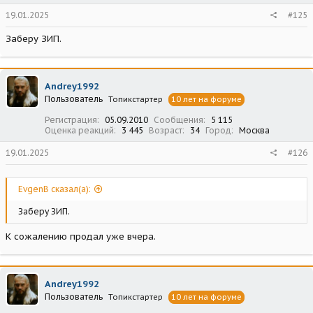
19.01.2025
#125
Заберу ЗИП.
Andrey1992
Пользователь
Топикстартер
10 лет на форуме
Регистрация
05.09.2010
Сообщения
5 115
Оценка реакций
3 445
Возраст
34
Город
Москва
19.01.2025
#126
EvgenB сказал(а):
Заберу ЗИП.
К сожалению продал уже вчера.
Andrey1992
Пользователь
Топикстартер
10 лет на форуме