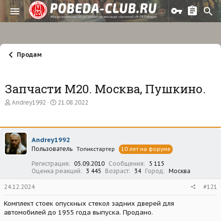
Продам
Запчасти М20. Москва, Пушкино.
А
Д
Andrey1992
21.08.2022
в
а
т
т
о
а
р
н
Andrey1992
т
а
Пользователь
е
ч
Топикстартер
10 лет на форуме
м
а
Регистрация
05.09.2010
Сообщения
5 115
ы
л
Оценка реакций
3 445
Возраст
34
Город
Москва
а
24.12.2024
#121
Комплект стоек опускных стекол задних дверей для
автомобилей до 1955 года выпуска. Продано.