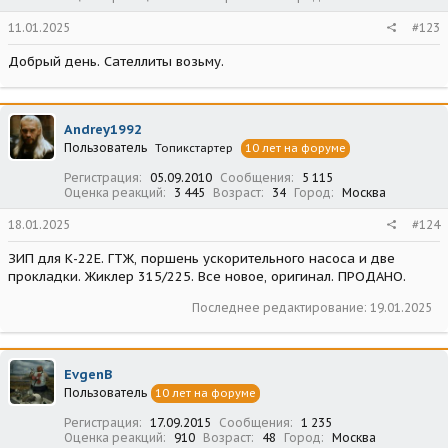
11.01.2025
#123
Добрый день. Сателлиты возьму.
Andrey1992
Пользователь
Топикстартер
10 лет на форуме
Регистрация
05.09.2010
Сообщения
5 115
Оценка реакций
3 445
Возраст
34
Город
Москва
18.01.2025
#124
ЗИП для К-22Е. ГТЖ, поршень ускорительного насоса и две
прокладки. Жиклер 315/225. Все новое, оригинал. ПРОДАНО.
Последнее редактирование:
19.01.2025
EvgenB
Пользователь
10 лет на форуме
Регистрация
17.09.2015
Сообщения
1 235
Оценка реакций
910
Возраст
48
Город
Москва