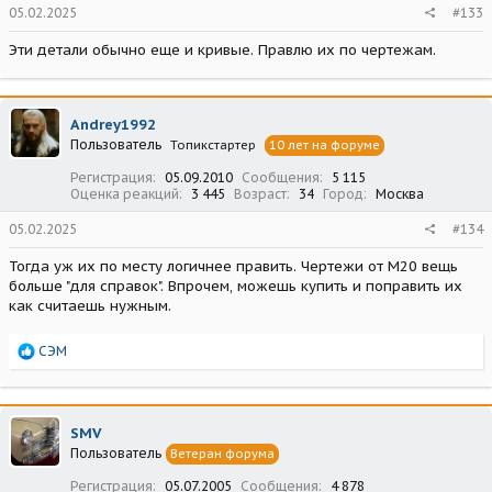
05.02.2025
#133
Эти детали обычно еще и кривые. Правлю их по чертежам.
Andrey1992
Пользователь
Топикстартер
10 лет на форуме
Регистрация
05.09.2010
Сообщения
5 115
Оценка реакций
3 445
Возраст
34
Город
Москва
05.02.2025
#134
Тогда уж их по месту логичнее править. Чертежи от М20 вещь
больше "для справок". Впрочем, можешь купить и поправить их
как считаешь нужным.
Р
СЭМ
е
а
к
ц
SMV
и
Пользователь
Ветеран форума
и
:
Регистрация
05.07.2005
Сообщения
4 878