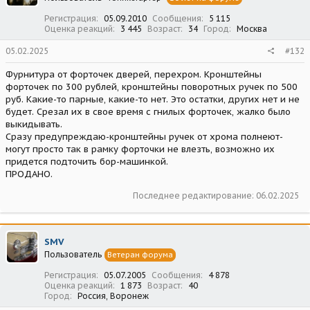
Регистрация
05.09.2010
Сообщения
5 115
Оценка реакций
3 445
Возраст
34
Город
Москва
05.02.2025
#132
Фурнитура от форточек дверей, перехром. Кронштейны
форточек по 300 рублей, кронштейны поворотных ручек по 500
руб. Какие-то парные, какие-то нет. Это остатки, других нет и не
будет. Срезал их в свое время с гнилых форточек, жалко было
выкидывать.
Сразу предупреждаю-кронштейны ручек от хрома полнеют-
могут просто так в рамку форточки не влезть, возможно их
придется подточить бор-машинкой.
ПРОДАНО.
Последнее редактирование:
06.02.2025
SMV
Пользователь
Ветеран форума
Регистрация
05.07.2005
Сообщения
4 878
Оценка реакций
1 873
Возраст
40
Город
Россия, Воронеж