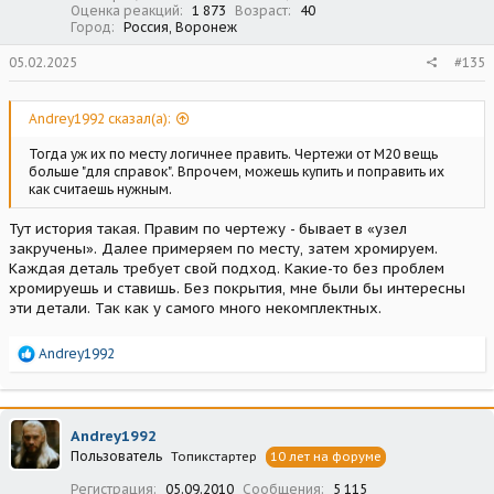
Оценка реакций
1 873
Возраст
40
Город
Россия, Воронеж
05.02.2025
#135
Andrey1992 сказал(а):
Тогда уж их по месту логичнее править. Чертежи от М20 вещь
больше "для справок". Впрочем, можешь купить и поправить их
как считаешь нужным.
Тут история такая. Правим по чертежу - бывает в «узел
закручены». Далее примеряем по месту, затем хромируем.
Каждая деталь требует свой подход. Какие-то без проблем
хромируешь и ставишь. Без покрытия, мне были бы интересны
эти детали. Так как у самого много некомплектных.
Р
Andrey1992
е
а
к
ц
Andrey1992
и
Пользователь
Топикстартер
10 лет на форуме
и
:
Регистрация
05.09.2010
Сообщения
5 115