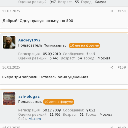
Оценка реакций
947
Возраст
53
Город
Калуга
15.02.2025
#138
Добрый! Одну правую возьму, по 800
Andrey1992
Пользователь
Топикстартер
10 лет на форуме
Регистрация
05.09.2010
Сообщения
5 115
Оценка реакций
3 445
Возраст
34
Город
Москва
16.02.2025
#139
Вчера три забрали. Осталась одна уцененная.
ash-oldgaz
Пользователь
10 лет на форуме
Регистрация
30.12.2009
Сообщения
9 052
Оценка реакций
11 965
Возраст
51
Город
Москва
Сайт
vk.com
16.02.2025
#140