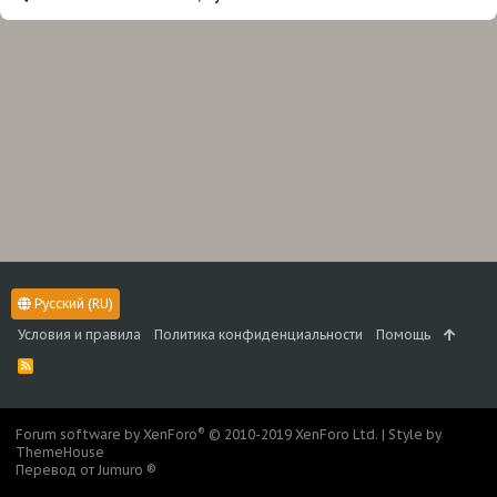
Русский (RU)
Условия и правила
Политика конфиденциальности
Помощь
R
S
S
®
Forum software by XenForo
© 2010-2019 XenForo Ltd.
|
Style by
ThemeHouse
Перевод от Jumuro ®