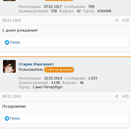
:
Регистрация
07.02.2017
Сообщения
709
Оценка реакций
338
Возраст
42
Город
АЛАНИЯ
09.11.2019
#29
С днем рождения!
Р
Генка
е
а
к
ц
Старик Макгаккет
и
Пользователь
5 лет на форуме
и
:
Регистрация
20.03.2019
Сообщения
1 835
Оценка реакций
4 196
Возраст
46
Город
Санкт-Петербург
09.11.2019
#30
Поздравляю
Р
Генка
е
а