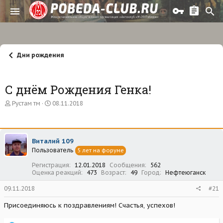
Дни рождения
С днём Рождения Генка!
А
Д
Рустам тм
08.11.2018
в
а
т
т
о
а
р
н
Виталий 109
т
а
Пользователь
е
ч
5 лет на форуме
м
а
Регистрация
12.01.2018
Сообщения
562
ы
л
Оценка реакций
473
Возраст
49
Город
Нефтеюганск
а
09.11.2018
#21
Присоединяюсь к поздравлениям! Счастья, успехов!