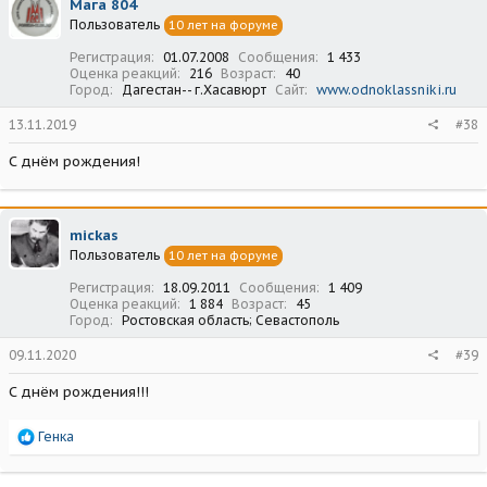
Мага 804
и
Пользователь
10 лет на форуме
и
:
Регистрация
01.07.2008
Сообщения
1 433
Оценка реакций
216
Возраст
40
Город
Дагестан-- г.Хасавюрт
Сайт
www.odnoklassniki.ru
13.11.2019
#38
С днём рождения!
mickas
Пользователь
10 лет на форуме
Регистрация
18.09.2011
Сообщения
1 409
Оценка реакций
1 884
Возраст
45
Город
Ростовская область; Севастополь
09.11.2020
#39
С днём рождения!!!
Р
Генка
е
а