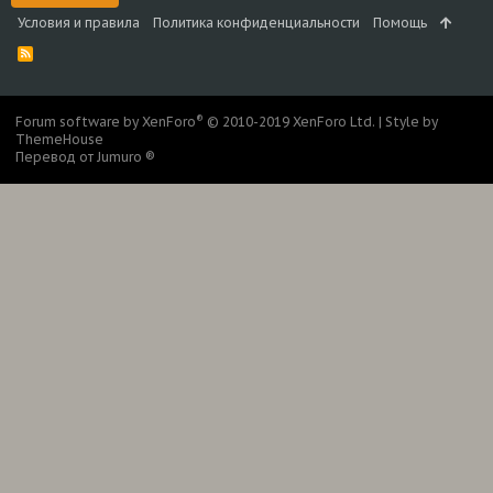
Условия и правила
Политика конфиденциальности
Помощь
R
S
S
®
Forum software by XenForo
© 2010-2019 XenForo Ltd.
|
Style by
ThemeHouse
Перевод от Jumuro ®