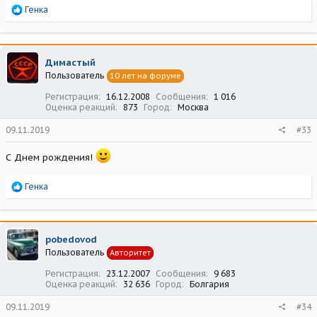
Р
Генка
е
а
к
ц
Димастый
и
Пользователь
10 лет на форуме
и
:
Регистрация
16.12.2008
Сообщения
1 016
Оценка реакций
873
Город
Москва
09.11.2019
#33
С Днем рождения!
Р
Генка
е
а
к
ц
pobedovod
и
Пользователь
Авторитет
и
:
Регистрация
23.12.2007
Сообщения
9 683
Оценка реакций
32 636
Город
Болгария
09.11.2019
#34