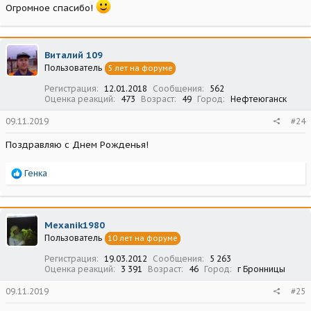
Огромное спасибо!
Виталий 109
Пользователь
5 лет на форуме
Регистрация
12.01.2018
Сообщения
562
Оценка реакций
473
Возраст
49
Город
Нефтеюганск
09.11.2019
#24
Поздравляю с Днем Рожденья!
Р
Генка
е
а
к
ц
Mexanik1980
и
Пользователь
10 лет на форуме
и
:
Регистрация
19.03.2012
Сообщения
5 263
Оценка реакций
3 391
Возраст
46
Город
г Бронницы
09.11.2019
#25