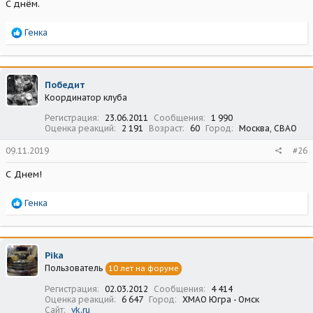
С днём.
Р
Генка
е
а
к
ц
Победит
и
Координатор клуба
и
:
Регистрация
23.06.2011
Сообщения
1 990
Оценка реакций
2 191
Возраст
60
Город
Москва, СВАО
09.11.2019
#26
С Днем!
Р
Генка
е
а
к
ц
Pika
и
Пользователь
10 лет на форуме
и
:
Регистрация
02.03.2012
Сообщения
4 414
Оценка реакций
6 647
Город
ХМАО Югра - Омск
Сайт
vk.ru