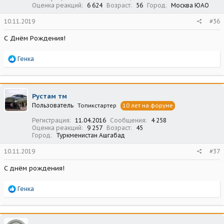
Оценка реакций
6 624
Возраст
56
Город
Москва ЮАО
10.11.2019
#36
С Днём Рождения!
Р
Генка
е
а
к
ц
Рустам тм
и
Пользователь
Топикстартер
10 лет на форуме
и
:
Регистрация
11.04.2016
Сообщения
4 258
Оценка реакций
9 257
Возраст
45
Город
Туркменистан Ашгабад
10.11.2019
#37
С днём рождения!
Р
Генка
е
а
к
ц