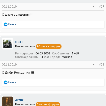
09.11.2019
#27
С днем рождения!!!
Р
Генка
е
а
к
ц
ORAS
и
Пользователь
10 лет на форуме
и
:
Регистрация
06.05.2008
Сообщения
3 419
Оценка реакций
4 210
Город
Москва
09.11.2019
#28
С Днём Рождения !!!
Р
Генка
е
а
к
ц
Artur
и
Пользователь
5 лет на форуме
и