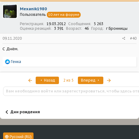
к
ц
Mexanik1980
и
Пользователь
10 лет на форуме
и
:
Регистрация
19.03.2012
Сообщения
5 263
Оценка реакций
3 391
Возраст
46
Город
г Бронницы
09.11.2020
#40
С Днём.
Р
Генка
е
а
к
Первый
Последняя
Назад
2 из 5
Вперед
ц
и
Вам необходимо войти или зарегистрироваться, чтобы здесь от
и
:
Дни рождения
Русский (RU)