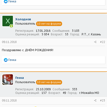
Р
Генка
е
а
к
ц
Х
Холоднов
и
Пользователь
10 лет на форуме
и
:
Регистрация
17.01.2016
Сообщения
3 103
Оценка реакций
5 934
Возраст
53
Город
Р.Т., г. Казань
09.11.2018
#22
Поздравляю с ДНЁМ РОЖДЕНИЯ!
Р
Генка
е
а
к
ц
Генка
и
Пользователь
10 лет на форуме
и
:
Регистрация
25.10.2009
Сообщения
333
Оценка реакций
157
Возраст
49
Город
г.Можайск МО
09.11.2018
#23