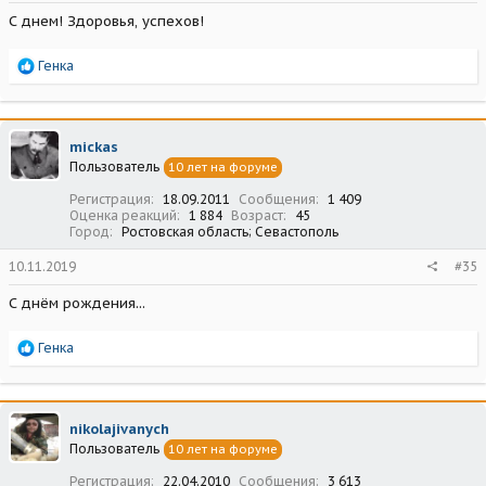
С днем! Здоровья, успехов!
Р
Генка
е
а
к
ц
mickas
и
Пользователь
10 лет на форуме
и
:
Регистрация
18.09.2011
Сообщения
1 409
Оценка реакций
1 884
Возраст
45
Город
Ростовская область; Севастополь
10.11.2019
#35
С днём рождения...
Р
Генка
е
а
к
ц
nikolajivanych
и
Пользователь
10 лет на форуме
и
:
Регистрация
22.04.2010
Сообщения
3 613