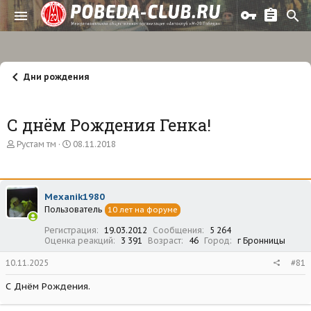
Дни рождения
С днём Рождения Генка!
А
Д
Рустам тм
08.11.2018
в
а
т
т
о
а
р
н
Mexanik1980
т
а
Пользователь
е
ч
10 лет на форуме
м
а
Регистрация
19.03.2012
Сообщения
5 264
ы
л
Оценка реакций
3 391
Возраст
46
Город
г Бронницы
а
10.11.2025
#81
С Днём Рождения.