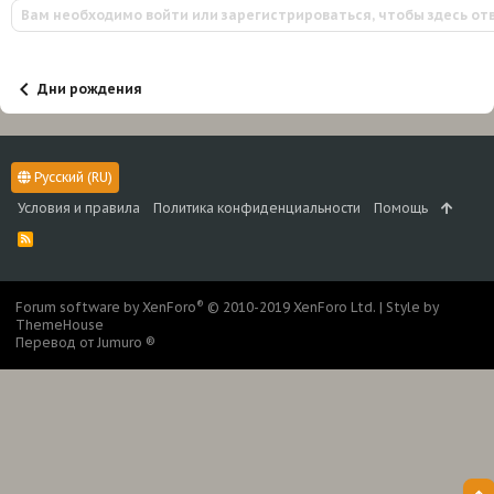
Вам необходимо войти или зарегистрироваться, чтобы здесь от
Дни рождения
Русский (RU)
Условия и правила
Политика конфиденциальности
Помощь
R
S
S
®
Forum software by XenForo
© 2010-2019 XenForo Ltd.
|
Style by
ThemeHouse
Перевод от Jumuro ®