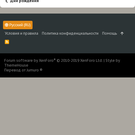
Дни рождения
Русский (RU)
Условия и правила
Политика конфиденциальности
Помощь
R
S
S
®
Forum software by XenForo
© 2010-2019 XenForo Ltd.
|
Style by
ThemeHouse
Перевод от Jumuro ®