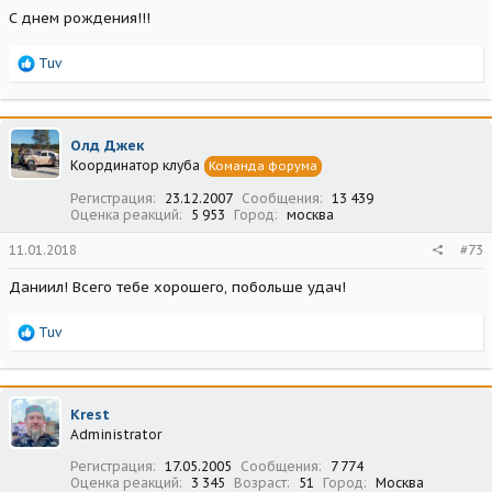
С днем рождения!!!
Р
Tuv
е
а
к
ц
Олд Джек
и
Координатор клуба
Команда форума
и
:
Регистрация
23.12.2007
Сообщения
13 439
Оценка реакций
5 953
Город
москва
11.01.2018
#73
Даниил! Всего тебе хорошего, побольше удач!
Р
Tuv
е
а
к
ц
Krest
и
Administrator
и
:
Регистрация
17.05.2005
Сообщения
7 774
Оценка реакций
3 345
Возраст
51
Город
Москва