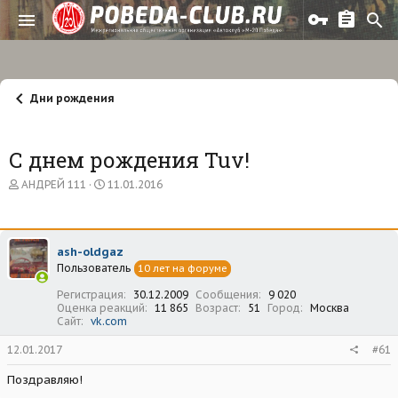
Дни рождения
С днем рождения Tuv!
А
Д
АНДРЕЙ 111
11.01.2016
в
а
т
т
о
а
р
н
ash-oldgaz
т
а
Пользователь
е
ч
10 лет на форуме
м
а
Регистрация
30.12.2009
Сообщения
9 020
ы
л
Оценка реакций
11 865
Возраст
51
Город
Москва
а
Сайт
vk.com
12.01.2017
#61
Поздравляю!