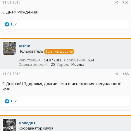
11.01.2018
#65
С Днем Рождения!
Р
Tuv
е
а
к
ц
lesnik
и
Пользователь
5 лет на форуме
и
:
Регистрация
14.07.2011
Сообщения
534
Оценка реакций
25
Город
Москва
11.01.2018
#66
С Днюхой! Здоровья, долгие лета и исполнения задуманного!
Ура!
Р
Tuv
е
а
к
ц
Победит
и
Координатор клуба
и