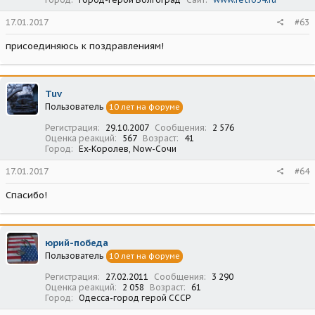
17.01.2017
#63
присоединяюсь к поздравлениям!
Tuv
Пользователь
10 лет на форуме
Регистрация
29.10.2007
Сообщения
2 576
Оценка реакций
567
Возраст
41
Город
Ex-Королев, Now-Сочи
17.01.2017
#64
Спасибо!
юрий-победа
Пользователь
10 лет на форуме
Регистрация
27.02.2011
Сообщения
3 290
Оценка реакций
2 058
Возраст
61
Город
Одесса-город герой СССР