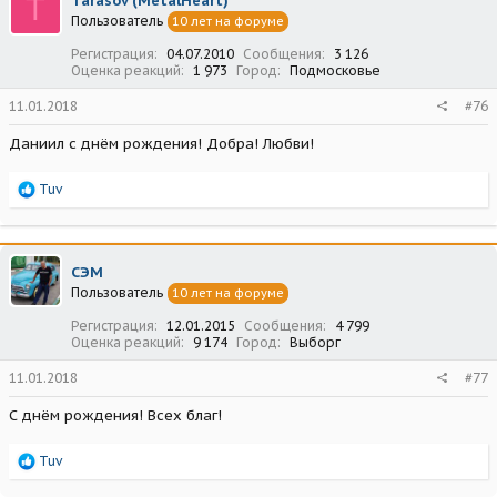
T
Tarasov (MetalHeart)
и
Пользователь
10 лет на форуме
и
:
Регистрация
04.07.2010
Сообщения
3 126
Оценка реакций
1 973
Город
Подмосковье
11.01.2018
#76
Даниил с днём рождения! Добра! Любви!
Р
Tuv
е
а
к
ц
СЭМ
и
Пользователь
10 лет на форуме
и
:
Регистрация
12.01.2015
Сообщения
4 799
Оценка реакций
9 174
Город
Выборг
11.01.2018
#77
С днём рождения! Всех благ!
Р
Tuv
е
а