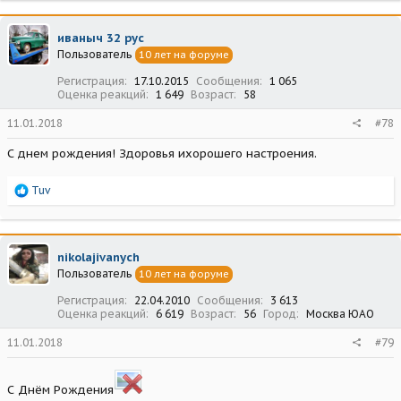
к
ц
иваныч 32 рус
и
Пользователь
10 лет на форуме
и
:
Регистрация
17.10.2015
Сообщения
1 065
Оценка реакций
1 649
Возраст
58
11.01.2018
#78
С днем рождения! Здоровья ихорошего настроения.
Р
Tuv
е
а
к
ц
nikolajivanych
и
Пользователь
10 лет на форуме
и
:
Регистрация
22.04.2010
Сообщения
3 613
Оценка реакций
6 619
Возраст
56
Город
Москва ЮАО
11.01.2018
#79
С Днём Рождения