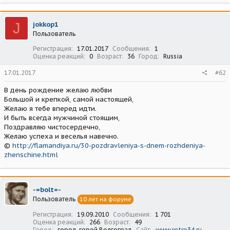
J
jokkop1
Пользователь
Регистрация
17.01.2017
Сообщения
1
Оценка реакций
0
Возраст
36
Город
Russia
17.01.2017
#62
В день рождение желаю любви
Большой и крепкой, самой настоящей,
Желаю я тебе вперед идти.
И быть всегда мужчиной стоящим,
Поздравляю чистосердечно,
Желаю успеха и веселья навечно.
©
http://flamandiya.ru/30-pozdravleniya-s-dnem-rozhdeniya-
zhenschine.html
-=bolt=-
Пользователь
10 лет на форуме
Регистрация
19.09.2010
Сообщения
1 701
Оценка реакций
266
Возраст
49
Город
город-герой Волгоград
Сайт
www.retro34.ru