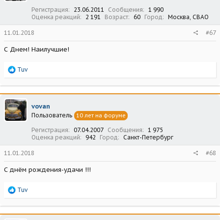
:
Регистрация
23.06.2011
Сообщения
1 990
Оценка реакций
2 191
Возраст
60
Город
Москва, СВАО
11.01.2018
#67
С Днем! Наилучшие!
Р
Tuv
е
а
к
ц
vovan
и
Пользователь
10 лет на форуме
и
:
Регистрация
07.04.2007
Сообщения
1 975
Оценка реакций
942
Город
Санкт-Петербург
11.01.2018
#68
С днём рождения-удачи !!!
Р
Tuv
е
а
к