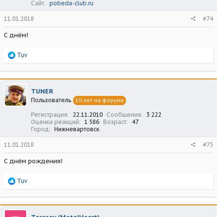
Сайт
pobeda-club.ru
11.01.2018
#74
С днём!
Р
Tuv
е
а
к
ц
TUNER
и
Пользователь
10 лет на форуме
и
:
Регистрация
22.11.2010
Сообщения
3 222
Оценка реакций
1 586
Возраст
47
Город
Нижневартовск
11.01.2018
#75
С днём рождения!
Р
Tuv
е
а
к
ц