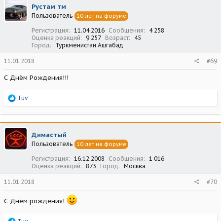
ц
Рустам тм
и
Пользователь
10 лет на форуме
и
:
Регистрация
11.04.2016
Сообщения
4 258
Оценка реакций
9 257
Возраст
45
Город
Туркменистан Ашгабад
11.01.2018
#69
С Днём Рождения!!!
Р
Tuv
е
а
к
ц
Димастый
и
Пользователь
10 лет на форуме
и
:
Регистрация
16.12.2008
Сообщения
1 016
Оценка реакций
873
Город
Москва
11.01.2018
#70
С Днём рождения!
Р