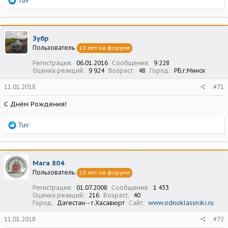
Tuv
е
а
к
ц
Зубр
и
Пользователь
10 лет на форуме
и
:
Регистрация
06.01.2016
Сообщения
9 228
Оценка реакций
9 924
Возраст
48
Город
РБ,г.Минск
11.01.2018
#71
С Днём Рождения!
Р
Tuv
е
а
к
ц
Мага 804
и
Пользователь
10 лет на форуме
и
:
Регистрация
01.07.2008
Сообщения
1 433
Оценка реакций
216
Возраст
40
Город
Дагестан-- г.Хасавюрт
Сайт
www.odnoklassniki.ru
11.01.2018
#72