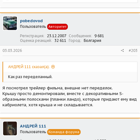
е
а
к
ц
pobedovod
и
Пользователь
Авторитет
и
:
Регистрация
23.12.2007
Сообщения
9 681
Оценка реакций
32 611
Город
Болгария
03.03.2026
#203
АНДРЕЙ 111 сказал(а):
Как раз переделанный.
Я посмотрел трейлер фильма, внешне нет переделок.
Крышу просто демонтировали, вместе с декоративными S-
образными полосками (планки ландо), которые придают ему вид
кабриолета, хотя крыша и не складывается.
АНДРЕЙ 111
Пользователь
Команда форума