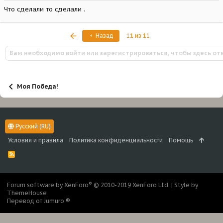
Что сделали то сделали .
Первый
Назад
11 из 11
Вам необходимо войти или зарегистрироваться, чтобы здесь от
Моя Победа!
Русский (RU)
Условия и правила
Политика конфиденциальности
Помощь
R
S
S
®
Forum software by XenForo
© 2010-2019 XenForo Ltd.
|
Style by
ThemeHouse
Перевод от Jumuro ®