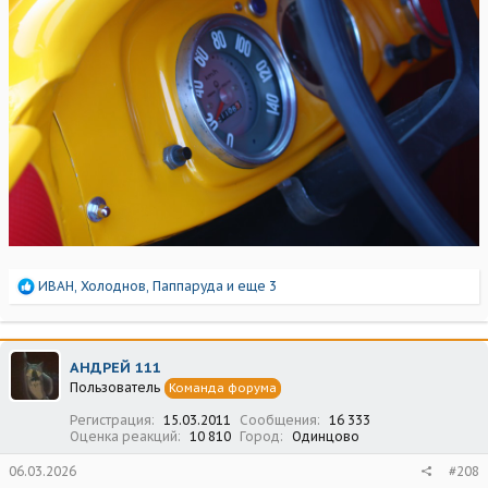
Р
ИВАН
,
Холоднов
,
Паппаруда
и еще 3
е
а
к
ц
АНДРЕЙ 111
и
Пользователь
Команда форума
и
:
Регистрация
15.03.2011
Сообщения
16 333
Оценка реакций
10 810
Город
Одинцово
06.03.2026
#208