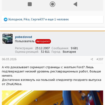
Р
Холоднов
,
Pika
,
Сергей37
и еще 1 человек
е
а
к
ц
pobedovod
и
Пользователь
Авторитет
и
:
Регистрация
23.12.2007
Сообщения
9 681
Оценка реакций
32 611
Город
Болгария
06.03.2026
#207
А что доказывает скриншот страницы с желтым Ford? Лишь
подтверждает низкий уровень реставрационных работ, больше
ничего.
Достаточно взглянуть на польский спидометр позднего выпуска
от ZhuK/Nisa.