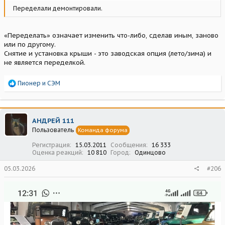
Переделали демонтировали.
«Переделать» означает изменить что-либо, сделав иным, заново
или по другому.
Снятие и установка крыши - это заводская опция (лето/зима) и
не является переделкой.
Р
Пионер
и
СЭМ
е
а
к
ц
АНДРЕЙ 111
и
Пользователь
Команда форума
и
:
Регистрация
15.03.2011
Сообщения
16 333
Оценка реакций
10 810
Город
Одинцово
05.03.2026
#206