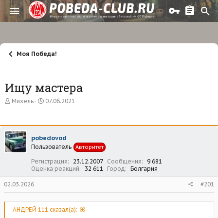
Моя Победа!
Ищу мастера
А
Д
Михель
07.06.2021
в
а
т
т
о
а
р
н
pobedovod
т
а
Пользователь
е
ч
Авторитет
м
а
Регистрация
23.12.2007
Сообщения
9 681
ы
л
Оценка реакций
32 611
Город
Болгария
а
02.03.2026
#201
АНДРЕЙ 111 сказал(а):