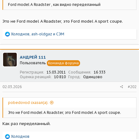
Ford model A Roadster , как видно переделанный
Это не Ford model A Roadster, это Ford model A sport coupe.
Р
Холоднов
,
ash-oldgaz
и
СЭМ
е
а
к
ц
АНДРЕЙ 111
и
Пользователь
Команда форума
и
:
Регистрация
15.03.2011
Сообщения
16 333
Оценка реакций
10 810
Город
Одинцово
02.03.2026
#202
pobedovod сказал(а):
Это не Ford model A Roadster, это Ford model A sport coupe.
Как раз переделанный.
Р
Холоднов