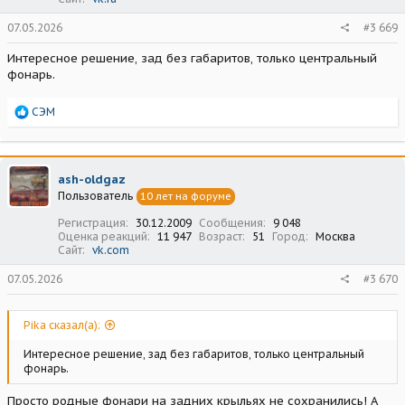
07.05.2026
#3 669
Интересное решение, зад без габаритов, только центральный
фонарь.
Р
СЭМ
е
а
к
ц
ash-oldgaz
и
Пользователь
10 лет на форуме
и
:
Регистрация
30.12.2009
Сообщения
9 048
Оценка реакций
11 947
Возраст
51
Город
Москва
Сайт
vk.com
07.05.2026
#3 670
Pika сказал(а):
Интересное решение, зад без габаритов, только центральный
фонарь.
Просто родные фонари на задних крыльях не сохранились! А