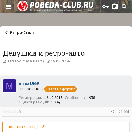
Ретро-Стиль
Девушки и ретро-авто
А
Д
Tarasov (MetalHeart)
19.05.2014
в
а
т
т
о
а
р
н
M
maxx1969
т
а
Пользователь
е
10 лет на форуме
ч
м
а
Регистрация
16.10.2013
Сообщения
938
ы
л
Оценка реакций
1 749
а
05.05.2026
#3 661
Новотны сказал(а):