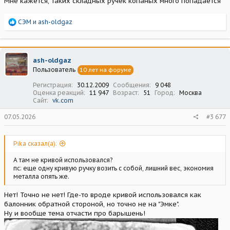
Мне кажется, таких складных ручек копаных много попадается
Р
СЭМ
и
ash-oldgaz
е
а
к
ц
ash-oldgaz
и
Пользователь
10 лет на форуме
и
:
Регистрация
30.12.2009
Сообщения
9 048
Оценка реакций
11 947
Возраст
51
Город
Москва
Сайт
vk.com
07.05.2026
#3 677
Pika сказал(а):
А там не кривой использовался?
пс: еще одну кривую ручку возить с собой, лишний вес, экономия
металла опять же.
Нет! Точно не нет! Где-то вроде кривой использовался как
балонник обратной стороной, но точно не на "Эмке".
Ну и вообще тема отчасти про барышень!