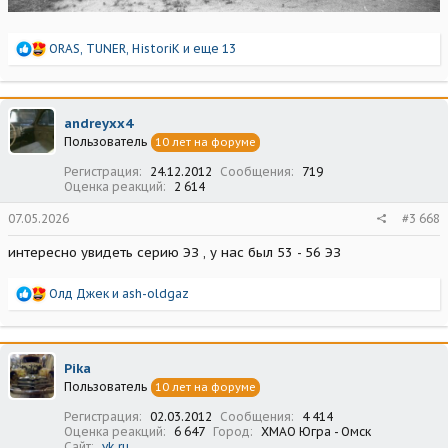
Р
ORAS
,
TUNER
,
HistoriK
и еще 13
е
а
к
ц
andreyxx4
и
Пользователь
10 лет на форуме
и
:
Регистрация
24.12.2012
Сообщения
719
Оценка реакций
2 614
07.05.2026
#3 668
интересно увидеть серию ЭЗ , у нас был 53 - 56 ЭЗ
Р
Олд Джек
и
ash-oldgaz
е
а
к
ц
Pika
и
Пользователь
10 лет на форуме
и
:
Регистрация
02.03.2012
Сообщения
4 414
Оценка реакций
6 647
Город
ХМАО Югра - Омск
Сайт
vk.ru