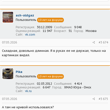
е
а
к
ц
ash-oldgaz
и
Пользователь
10 лет на форуме
и
:
Регистрация
30.12.2009
Сообщения
9 048
Оценка реакций
11 947
Возраст
51
Город
Москва
Сайт
vk.com
07.05.2026
#3 674
Складная, довольно длинная. Я в руках ее не держал, только на
картинках видел.
Pika
Пользователь
10 лет на форуме
Регистрация
02.03.2012
Сообщения
4 414
Оценка реакций
6 647
Город
ХМАО Югра - Омск
Сайт
vk.ru
07.05.2026
#3 675
А там не кривой использовался?