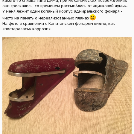
какого-то сплава типа ЦАМа, при механических повреждениях
они трескались, со временем рассыпАлись от «цинковой чумы».
У меня лежит один копаный корпус адмиральского фонаря -
чисто на память о нереализованных планах
На фото в сравнении с Капитанским фонарем видно, как
«постаралась» коррозия