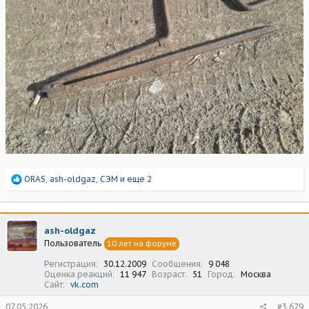
Р
ORAS
,
ash-oldgaz
,
СЭМ
и еще 2
е
а
к
ц
ash-oldgaz
и
Пользователь
10 лет на форуме
и
:
Регистрация
30.12.2009
Сообщения
9 048
Оценка реакций
11 947
Возраст
51
Город
Москва
Сайт
vk.com
07.05.2026
#3 679