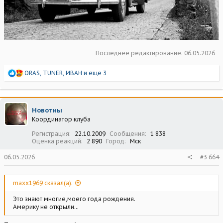
Последнее редактирование:
06.05.2026
Р
ORAS
,
TUNER
,
ИВАН
и еще 3
е
а
к
ц
Новотны
и
Координатор клуба
и
:
Регистрация
22.10.2009
Сообщения
1 838
Оценка реакций
2 890
Город
Мск
06.05.2026
#3 664
maxx1969 сказал(а):
Это знают многие,моего года рождения.
Америку не открыли...