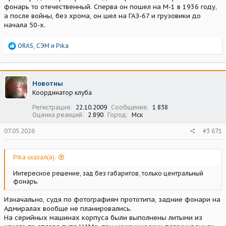
фонарь то отечественный. Сперва он пошел на М-1 в 1936 году,
а после войны, без хрома, он шел на ГАЗ-67 и грузовики до
начала 50-х.
Р
ORAS
,
СЭМ
и
Pika
е
а
к
ц
Новотны
и
Координатор клуба
и
:
Регистрация
22.10.2009
Сообщения
1 838
Оценка реакций
2 890
Город
Мск
07.05.2026
#3 671
Pika сказал(а):
Интересное решение, зад без габаритов, только центральный
фонарь.
Изначально, судя по фотографиям прототипа, задние фонари на
Адмиралах вообще не планировались.
На серийных машинах корпуса были выполнены литыми из