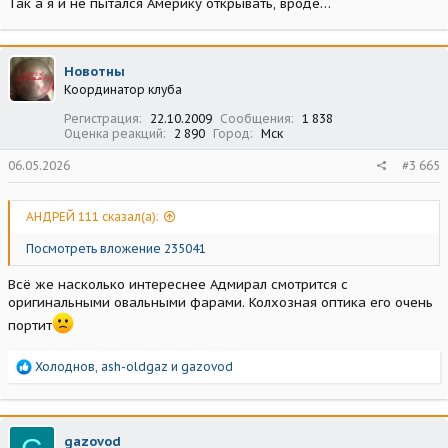
Так а я и не пытался Америку открывать, вроде…
Новотны
Координатор клуба
Регистрация
22.10.2009
Сообщения
1 838
Оценка реакций
2 890
Город
Мск
06.05.2026
#3 665
АНДРЕЙ 111 сказал(а):
Посмотреть вложение 235041
Всё же насколько интереснее Адмирал смотрится с
оригинальными овальными фарами. Колхозная оптика его очень
портит
Р
Холоднов
,
ash-oldgaz
и
gazovod
е
а
к
ц
gazovod
и