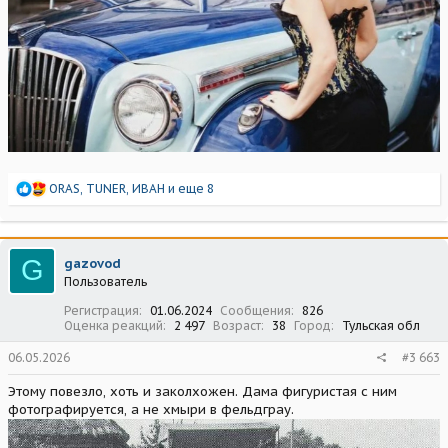
Р
ORAS
,
TUNER
,
ИВАН
и еще 8
е
а
к
ц
G
gazovod
и
Пользователь
и
:
Регистрация
01.06.2024
Сообщения
826
Оценка реакций
2 497
Возраст
38
Город
Тульская обл
06.05.2026
#3 663
Этому повезло, хоть и заколхожен. Дама фигуристая с ним
фотографируется, а не хмыри в фельдграу.