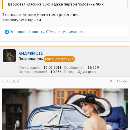
Дворовая классика 80-х и даже первой половины 90-х.
Это знают многие,моего года рождения.
Америку не открыли...
Р
Холоднов
,
Новотны
,
СЭМ
и еще 1 человек
е
а
к
ц
АНДРЕЙ 111
и
Пользователь
Команда форума
и
:
Регистрация
15.03.2011
Сообщения
16 339
Оценка реакций
10 834
Город
Одинцово
06.05.2026
#3 662