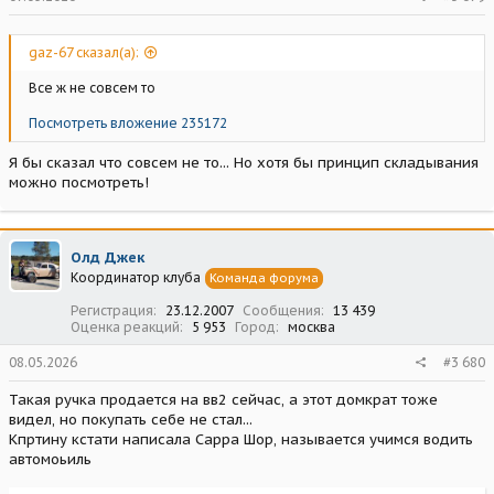
gaz-67 сказал(а):
Все ж не совсем то
Посмотреть вложение 235172
Я бы сказал что совсем не то... Но хотя бы принцип складывания
можно посмотреть!
Олд Джек
Координатор клуба
Команда форума
Регистрация
23.12.2007
Сообщения
13 439
Оценка реакций
5 953
Город
москва
08.05.2026
#3 680
Такая ручка продается на вв2 сейчас, а этот домкрат тоже
видел, но покупать себе не стал...
Кпртину кстати написала Сарра Шор, называется учимся водить
автомоьиль