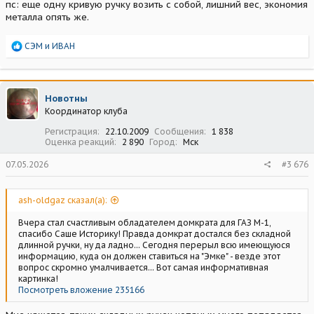
пс: еще одну кривую ручку возить с собой, лишний вес, экономия
металла опять же.
Р
СЭМ
и
ИВАН
е
а
к
ц
Новотны
и
Координатор клуба
и
:
Регистрация
22.10.2009
Сообщения
1 838
Оценка реакций
2 890
Город
Мск
07.05.2026
#3 676
ash-oldgaz сказал(а):
Вчера стал счастливым обладателем домкрата для ГАЗ М-1,
спасибо Саше Историку! Правда домкрат достался без складной
длинной ручки, ну да ладно... Сегодня перерыл всю имеющуюся
информацию, куда он должен ставиться на "Эмке" - везде этот
вопрос скромно умалчивается... Вот самая информативная
картинка!
Посмотреть вложение 235166