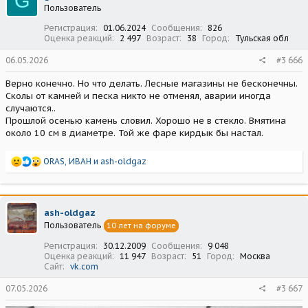
G
Пользователь
и
:
Регистрация
01.06.2024
Сообщения
826
Оценка реакций
2 497
Возраст
38
Город
Тульская обл
06.05.2026
#3 666
Верно конечно. Но что делать. Лесные магазины не бесконечны.
Сколы от камней и песка никто не отменял, аварии иногда
случаются..
Прошлой осенью камень словил. Хорошо не в стекло. Вмятина
около 10 см в диаметре. Той же фаре кирдык бы настал.
Р
ORAS
,
ИВАН
и
ash-oldgaz
е
а
к
ц
ash-oldgaz
и
Пользователь
10 лет на форуме
и
:
Регистрация
30.12.2009
Сообщения
9 048
Оценка реакций
11 947
Возраст
51
Город
Москва
Сайт
vk.com
07.05.2026
#3 667