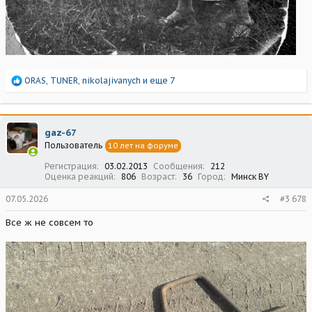
Р
ORAS
,
TUNER
,
nikolajivanych
и еще 7
е
а
к
ц
gaz-67
и
Пользователь
10 лет на форуме
и
:
Регистрация
03.02.2013
Сообщения
212
Оценка реакций
806
Возраст
36
Город
Минск BY
07.05.2026
#3 678
Все ж не совсем то