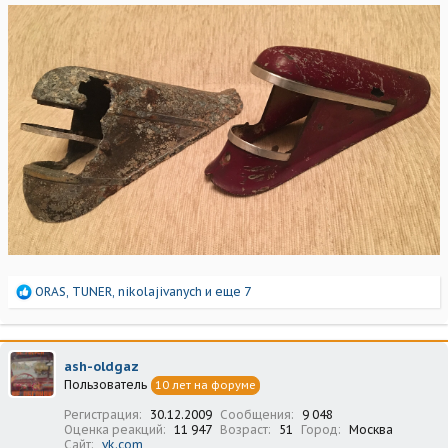
Р
ORAS
,
TUNER
,
nikolajivanych
и еще 7
е
а
к
ц
ash-oldgaz
и
Пользователь
10 лет на форуме
и
:
Регистрация
30.12.2009
Сообщения
9 048
Оценка реакций
11 947
Возраст
51
Город
Москва
Сайт
vk.com