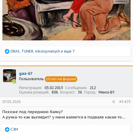
Р
ORAS
,
TUNER
,
nikolajivanych
и еще 7
е
а
к
ц
gaz-67
и
Пользователь
10 лет на форуме
и
:
Регистрация
03.02.2013
Сообщения
212
Оценка реакций
806
Возраст
36
Город
Минск BY
07.05.2026
#3 673
Похоже под переднюю балку?
А ручка-то как выглядит? у меня валяется в подвале какая-то....
Р
СЭМ