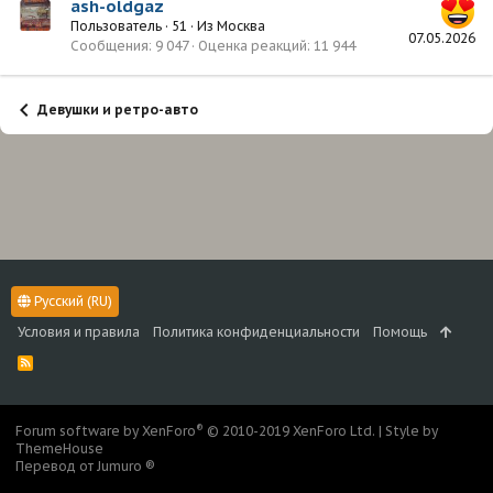
ash-oldgaz
Пользователь
·
51
·
Из
Москва
07.05.2026
Сообщения
9 047
Оценка реакций
11 944
Девушки и ретро-авто
Русский (RU)
Условия и правила
Политика конфиденциальности
Помощь
R
S
S
®
Forum software by XenForo
© 2010-2019 XenForo Ltd.
|
Style by
ThemeHouse
Перевод от Jumuro ®