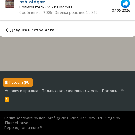
ash-oldgaz
Пользователь
·
51
·
Из
Москва
07.05.2026
Сообщения
9 006
Оценка реакций
11 832
Девушки и ретро-авто
Русский (RU)
Условия и правила
Политика конфиденциальности
Помощь
R
S
S
®
Forum software by XenForo
© 2010-2019 XenForo Ltd.
|
Style by
ThemeHouse
Перевод от Jumuro ®