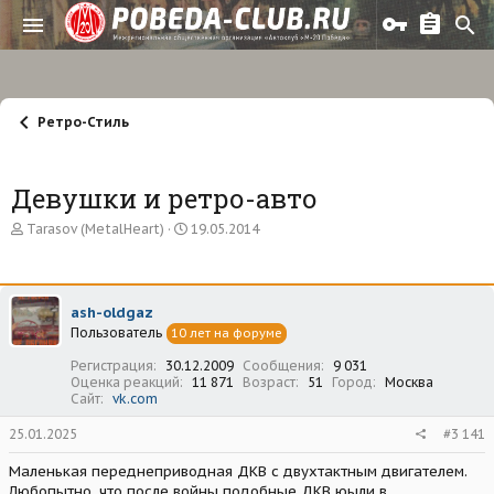
Ретро-Стиль
Девушки и ретро-авто
А
Д
Tarasov (MetalHeart)
19.05.2014
в
а
т
т
о
а
р
н
ash-oldgaz
т
а
Пользователь
е
10 лет на форуме
ч
м
а
Регистрация
30.12.2009
Сообщения
9 031
ы
л
Оценка реакций
11 871
Возраст
51
Город
Москва
а
Сайт
vk.com
25.01.2025
#3 141
Маленькая переднеприводная ДКВ с двухтактным двигателем.
Любопытно, что после войны подобные ДКВ юыли в