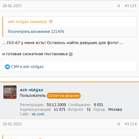
28.01.2025
#3 153
ash-oldgaz сказал(а):
Посмотреть вложение 221476
.....ГАЗ-67 у меня есть! Осталось найти девушек для фото! ....
и готовая сюжетная постановка )))
Р
СЭМ
и
ash-oldgaz
е
а
к
ц
ash-oldgaz
и
Пользователь
10 лет на форуме
и
:
Регистрация
30.12.2009
Сообщения
9 031
Оценка реакций
11 871
Возраст
51
Город
Москва
Сайт
vk.com
28.01.2025
#3 154