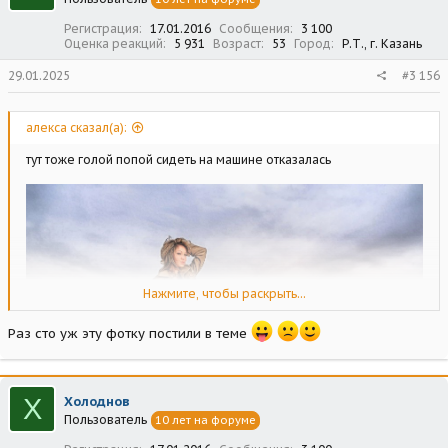
и
:
Регистрация
17.01.2016
Сообщения
3 100
Оценка реакций
5 931
Возраст
53
Город
Р.Т., г. Казань
29.01.2025
#3 156
алекса сказал(а):
тут тоже голой попой сидеть на машине отказалась
Нажмите, чтобы раскрыть...
Раз сто уж эту фотку постили в теме
Х
Холоднов
Пользователь
10 лет на форуме