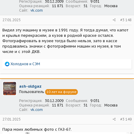
Регистрация
30.12.2009
Сообщения
9 031
Оценка реакций
11 871
Возраст
51
Город
Москва
Сайт
vk.com
27.01.2025
#3 148
Видел эту машину в музее в 1991 году. Я тогда думал, что капот
и крылья перекрасили, а кузов в родной краске остался.
Фотографировать в музее тогда было нельзя, зато в кассе
продавались значки с фотографиями машин из музея, в том
числе и с этой ДКВ.
Р
Холоднов
и
СЭМ
е
а
к
ц
ash-oldgaz
и
Пользователь
10 лет на форуме
и
:
Регистрация
30.12.2009
Сообщения
9 031
Оценка реакций
11 871
Возраст
51
Город
Москва
Сайт
vk.com
27.01.2025
#3 149
Пара моих любимых фото с ГАЗ-67.