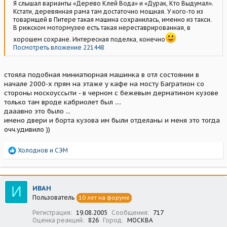
Я слышал варианты «Дерево Клей Вода» и «Дурак, Кто Выдумал».
Кстати, деревянная рама там достаточно мощная. У кого-то из
товарищей в Питере такая машина сохранилась, именно из такси.
В рижском мотормузее есть такая нереставрированная, в
хорошем сохране. Интересная поделка, конечно
Посмотреть вложение 221448
стояла подобная миниатюрная машинка в отл состоянии в
начале 2000-х прям на этаже у кафе на мосту Багратион со
стороны москоуссыти - в черном с бежевым дерматином кузове
только там вроде кабриолет был ....
дааавно это было ...
имено двери и борта кузова им были отделаны и меня это тогда
очч.удивило ))
Р
Холоднов
и
СЭМ
е
а
к
ц
И
ИВАН
и
Пользователь
10 лет на форуме
и
:
Регистрация
19.08.2005
Сообщения
717
Оценка реакций
826
Город
МОСКВА