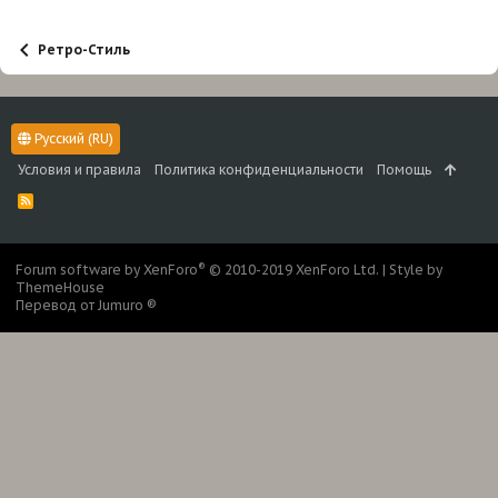
Ретро-Стиль
Русский (RU)
Условия и правила
Политика конфиденциальности
Помощь
R
S
S
®
Forum software by XenForo
© 2010-2019 XenForo Ltd.
|
Style by
ThemeHouse
Перевод от Jumuro ®