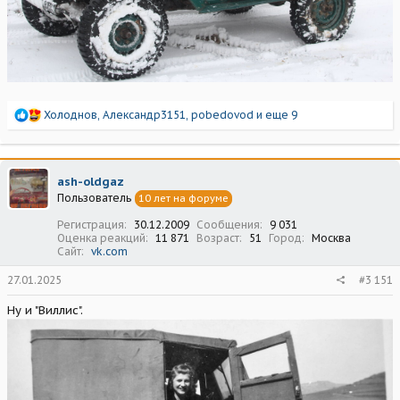
Р
Холоднов
,
Александр3151
,
pobedovod
и еще 9
е
а
к
ц
ash-oldgaz
и
Пользователь
10 лет на форуме
и
:
Регистрация
30.12.2009
Сообщения
9 031
Оценка реакций
11 871
Возраст
51
Город
Москва
Сайт
vk.com
27.01.2025
#3 151
Ну и "Виллис".