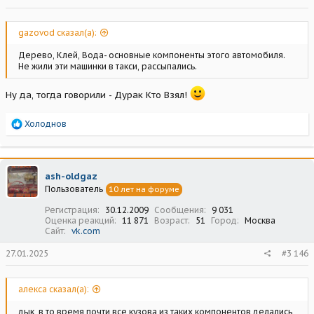
gazovod сказал(а):
Дерево, Клей, Вода- основные компоненты этого автомобиля.
Не жили эти машинки в такси, рассыпались.
Ну да, тогда говорили - Дурак Кто Взял!
Р
Холоднов
е
а
к
ц
ash-oldgaz
и
Пользователь
10 лет на форуме
и
:
Регистрация
30.12.2009
Сообщения
9 031
Оценка реакций
11 871
Возраст
51
Город
Москва
Сайт
vk.com
27.01.2025
#3 146
алекса сказал(а):
дык, в то время почти все кузова из таких компонентов делались