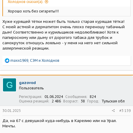
Холоднов сказал(а):
Хорошо хоть без сигареты!!!
Хуже курящей тётки может быть только старая курящая тётка!
С моей астмой и дерматитом очень плохо переношу табачный
дым! Соответственно и курильщиков недолюбливаю! Хотя к
папиросному или дыму от дорогого табака для трубок и
самокруток отношусь лояльно - у меня на него нет сильной
аллергической реакции.
Р
maxx1969
,
СЭМ
и
Холоднов
е
а
к
ц
G
gazovod
и
Пользователь
и
:
Регистрация
01.06.2024
Сообщения
824
Оценка реакций
2 486
Возраст
38
Город
Тульская обл
30.01.2025
#3 159
Да, на 67 с девушкой куда-нибудь в Карелию или на Урал.
Мечты.