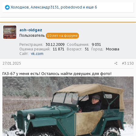
Р
Холоднов
,
Александр3151
,
pobedovod
и еще 6
е
а
к
ц
ash-oldgaz
и
Пользователь
10 лет на форуме
и
:
Регистрация
30.12.2009
Сообщения
9 031
Оценка реакций
11 871
Возраст
51
Город
Москва
Сайт
vk.com
27.01.2025
#3 150
ГАЗ-67 у меня есть! Осталось найти девушек для фото!