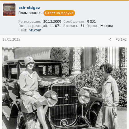
ц
ash-oldgaz
и
Пользователь
10 лет на форуме
и
:
Регистрация
30.12.2009
Сообщения
9 031
Оценка реакций
11 871
Возраст
51
Город
Москва
Сайт
vk.com
25.01.2025
#3 142