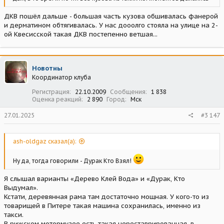
ДКВ пошёл дальше - большая часть кузова обшивалась фанерой
и дерматином обтягивалась. У нас дооолго стояла на улице на 2-
ой Квесисской такая ДКВ постепенно ветшая...
Новотны
Координатор клуба
Регистрация
22.10.2009
Сообщения
1 838
Оценка реакций
2 890
Город
Мск
27.01.2025
#3 147
ash-oldgaz сказал(а):
Ну да, тогда говорили - Дурак Кто Взял!
Я слышал варианты «Дерево Клей Вода» и «Дурак, Кто
Выдумал».
Кстати, деревянная рама там достаточно мощная. У кого-то из
товарищей в Питере такая машина сохранилась, именно из
такси.
В рижском мотормузее есть такая нереставрированная, в