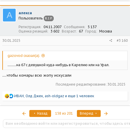
А
алекса
Пользователь
R.I.P.
Регистрация
04.11.2007
Сообщения
5 137
Оценка реакций
3 602
Возраст
67
Город
Москва
30.01.2025
#3 160
gazovod сказал(а):
..........на 67 с девушкой куда-нибудь в Карелию или на Урал.
.....чтобы комары всю жопу искусали
Последнее редактирование:
30.01.2025
Р
ИВАН
,
Олд Джек
,
ash-oldgaz
и еще 1 человек
е
а
к
Первый
Последняя
Назад
158 из 201
Вперед
ц
и
Вам необходимо войти или зарегистрироваться, чтобы здесь от
и
: