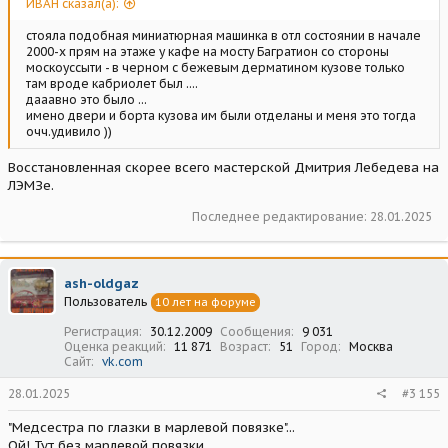
ИВАН сказал(а):
стояла подобная миниатюрная машинка в отл состоянии в начале
2000-х прям на этаже у кафе на мосту Багратион со стороны
москоуссыти - в черном с бежевым дерматином кузове только
там вроде кабриолет был ....
дааавно это было ...
имено двери и борта кузова им были отделаны и меня это тогда
очч.удивило ))
Восстановленная скорее всего мастерской Дмитрия Лебедева на
ЛЭМЗе.
Последнее редактирование:
28.01.2025
ash-oldgaz
Пользователь
10 лет на форуме
Регистрация
30.12.2009
Сообщения
9 031
Оценка реакций
11 871
Возраст
51
Город
Москва
Сайт
vk.com
28.01.2025
#3 155
"Медсестра по глазки в марлевой повязке"...
Ой! Тут без марлевой повязки.