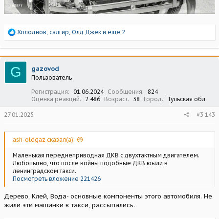
Р
Холоднов
,
салгир
,
Олд Джек
и еще 2
е
а
к
ц
G
gazovod
и
Пользователь
и
:
Регистрация
01.06.2024
Сообщения
824
Оценка реакций
2 486
Возраст
38
Город
Тульская обл
27.01.2025
#3 143
ash-oldgaz сказал(а):
Маленькая переднеприводная ДКВ с двухтактным двигателем.
Любопытно, что после войны подобные ДКВ юыли в
ленинградском такси.
Посмотреть вложение 221426
Дерево, Клей, Вода- основные компоненты этого автомобиля. Не
жили эти машинки в такси, рассыпались.