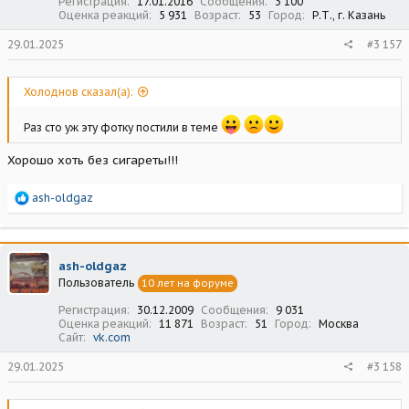
Регистрация
17.01.2016
Сообщения
3 100
Оценка реакций
5 931
Возраст
53
Город
Р.Т., г. Казань
29.01.2025
#3 157
Холоднов сказал(а):
Раз сто уж эту фотку постили в теме
Хорошо хоть без сигареты!!!
Р
ash-oldgaz
е
а
к
ц
ash-oldgaz
и
Пользователь
10 лет на форуме
и
:
Регистрация
30.12.2009
Сообщения
9 031
Оценка реакций
11 871
Возраст
51
Город
Москва
Сайт
vk.com
29.01.2025
#3 158