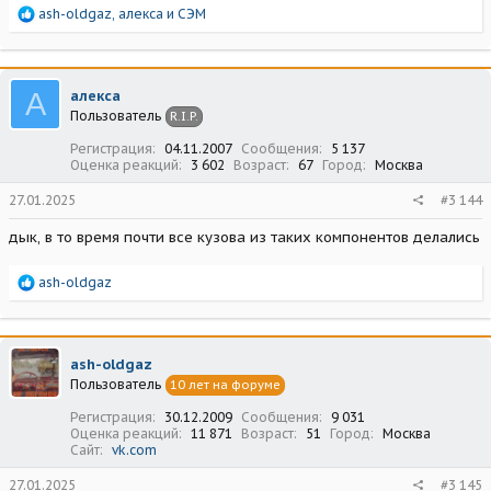
Р
ash-oldgaz
,
алекса
и
СЭМ
е
а
к
ц
А
алекса
и
Пользователь
R.I.P.
и
:
Регистрация
04.11.2007
Сообщения
5 137
Оценка реакций
3 602
Возраст
67
Город
Москва
27.01.2025
#3 144
дык, в то время почти все кузова из таких компонентов делались
Р
ash-oldgaz
е
а
к
ц
ash-oldgaz
и
Пользователь
10 лет на форуме
и
:
Регистрация
30.12.2009
Сообщения
9 031
Оценка реакций
11 871
Возраст
51
Город
Москва
Сайт
vk.com
27.01.2025
#3 145