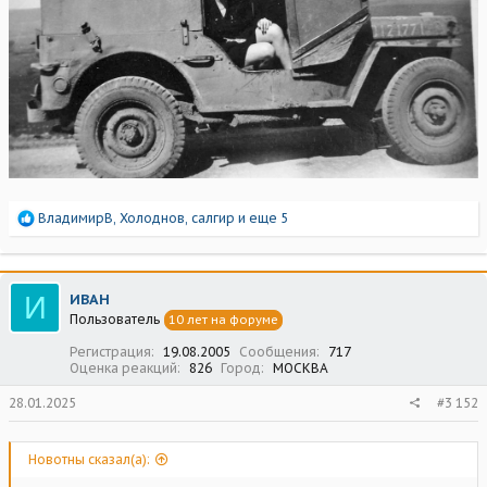
Р
ВладимирВ
,
Холоднов
,
салгир
и еще 5
е
а
к
ц
И
ИВАН
и
Пользователь
10 лет на форуме
и
:
Регистрация
19.08.2005
Сообщения
717
Оценка реакций
826
Город
МОСКВА
28.01.2025
#3 152
Новотны сказал(а):