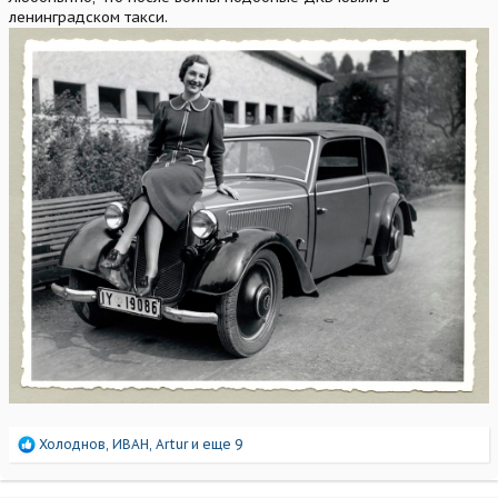
ленинградском такси.
Р
Холоднов
,
ИВАН
,
Artur
и еще 9
е
а
к