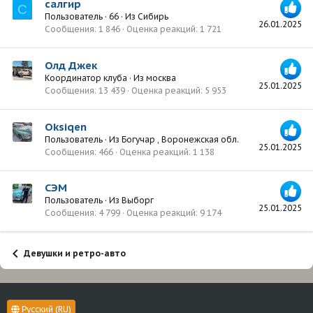
салгир
С
Пользователь
·
66
·
Из
Сибирь
26.01.2025
Сообщения
1 846
Оценка реакций
1 721
Олд Джек
Координатор клуба
·
Из
москва
25.01.2025
Сообщения
13 439
Оценка реакций
5 953
Oksiqen
Пользователь
·
Из
Богучар , Воронежская обл.
25.01.2025
Сообщения
466
Оценка реакций
1 138
СЭМ
Пользователь
·
Из
Выборг
25.01.2025
Сообщения
4 799
Оценка реакций
9 174
Девушки и ретро-авто
Русский (RU)