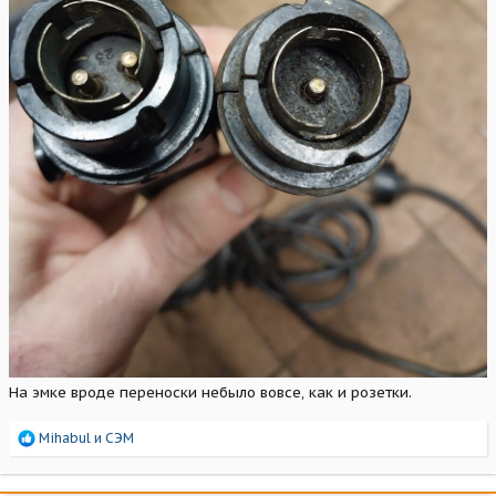
На эмке вроде переноски небыло вовсе, как и розетки.
Р
Mihabul
и
СЭМ
е
а
к