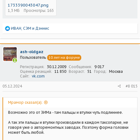
1733390043047.png
1,3 МБ
Просмотры: 165
Р
ИВАН
,
СЭМ
и
Дэннис
е
а
к
ц
ash-oldgaz
и
Пользователь
10 лет на форуме
и
:
Регистрация
30.12.2009
Сообщения
9 017
Оценка реакций
11 850
Возраст
51
Город
Москва
Сайт
vk.com
05.12.2024
#8 015
Мрамор сказал(а):
Возможно это от ЗИМа - там пальцы и втулки чуть подлиннее.
А так эти пальцы и втулки производили в каждом таксопарке, не
говоря уже о авторемонтных заводах. Поэтому форма головки
может быть любой.