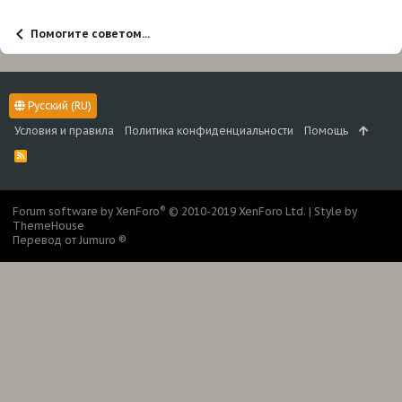
Помогите советом...
Русский (RU)
Условия и правила
Политика конфиденциальности
Помощь
R
S
S
®
Forum software by XenForo
© 2010-2019 XenForo Ltd.
|
Style by
ThemeHouse
Перевод от Jumuro ®