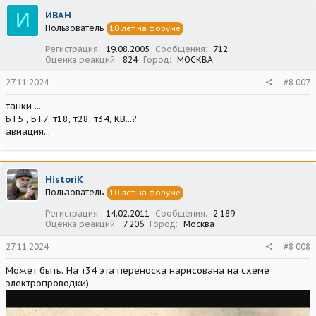
ц
И
ИВАН
и
Пользователь
10 лет на форуме
и
:
Регистрация
19.08.2005
Сообщения
712
Оценка реакций
824
Город
МОСКВА
27.11.2024
#8 007
танки ...
БТ5 , БТ7, т18, т28, т34, КВ...?
авиация...
HistoriK
Пользователь
10 лет на форуме
Регистрация
14.02.2011
Сообщения
2 189
Оценка реакций
7 206
Город
Москва
27.11.2024
#8 008
Может быть. На т34 эта переноска нарисована на схеме
электропроводки)