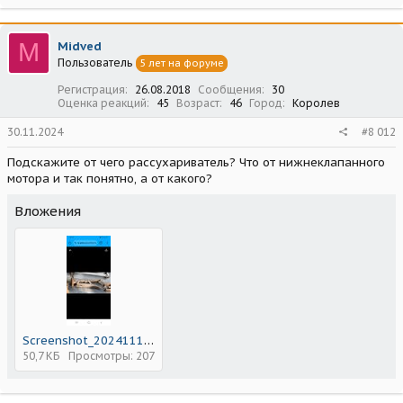
а
к
ц
M
Midved
и
Пользователь
5 лет на форуме
и
:
Регистрация
26.08.2018
Сообщения
30
Оценка реакций
45
Возраст
46
Город
Королев
30.11.2024
#8 012
Подскажите от чего рассухариватель? Что от нижнеклапанного
мотора и так понятно, а от какого?
Вложения
Screenshot_20241112-081702_Chrome.jpg
50,7 КБ
Просмотры: 207