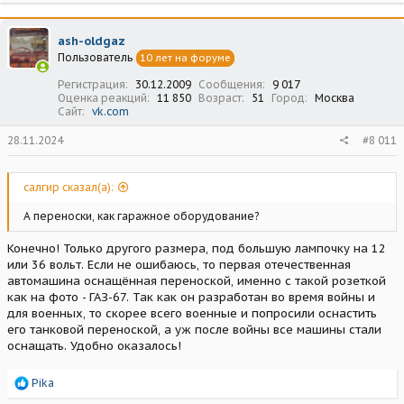
а
к
ц
ash-oldgaz
и
Пользователь
10 лет на форуме
и
:
Регистрация
30.12.2009
Сообщения
9 017
Оценка реакций
11 850
Возраст
51
Город
Москва
Сайт
vk.com
28.11.2024
#8 011
салгир сказал(а):
А переноски, как гаражное оборудование?
Конечно! Только другого размера, под большую лампочку на 12
или 36 вольт. Если не ошибаюсь, то первая отечественная
автомашина оснащённая переноской, именно с такой розеткой
как на фото - ГАЗ-67. Так как он разработан во время войны и
для военных, то скорее всего военные и попросили оснастить
его танковой переноской, а уж после войны все машины стали
оснащать. Удобно оказалось!
Р
Pika
е