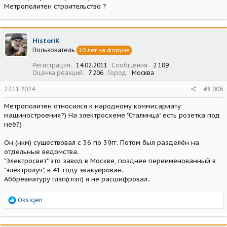
Метрополитен строительство ?
HistoriK
Пользователь
10 лет на форуме
Регистрация
14.02.2011
Сообщения
2 189
Оценка реакций
7 206
Город
Москва
27.11.2024
#8 006
Метрополитен относился к народному коммисариату
машиностроения?) На электросхеме "Сталинца" есть розетка под
неё?)
Он (нкм) существовал с 36 по 39гг. Потом был разделён на
отдельные ведомства.
"Электросвет" это завод в Москве, позднее переименованный в
"электролуч", в 41 году эвакуирован.
Аббревиатуру глэп(глзп) я не расшифровал..
Р
Oksiqen
е
а
к