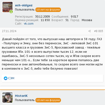
ц
ash-oldgaz
и
Пользователь
10 лет на форуме
и
:
Регистрация
30.12.2009
Сообщения
9 017
Оценка реакций
11 850
Возраст
51
Город
Москва
Сайт
vk.com
27.11.2024
#8 003
Давай пойдём от того, что выпускал наш автопром в 38 году. ГАЗ
- Полуторку и Эмку, они без переносок, ЗиС - легковой ЗиС-101
высшего класса и грузовик ЗиС-5, Ярославский завод - тяжёлые
грузовики ЯГи. 101-х всего выпустили тысяч 12, если не
ошибаюсь, ЗиС-5 несколько сотен тысяч, ну и ЯГов скорее всего
меньше чем 101-х... Если тебе за короткое время попалось две
переноски и они автомобильные, то скорее всего они могли идти
в комплекте к ЗиС-5, либо тебе безумно повезло!
Р
СЭМ
е
а
к
ц
HistoriK
и
Пользователь
10 лет на форуме
и
: