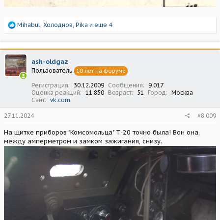
Р
Mihabul
,
Холоднов
,
Pika
и еще 4
е
а
к
ц
ash-oldgaz
и
Пользователь
10 лет на форуме
и
:
Регистрация
30.12.2009
Сообщения
9 017
Оценка реакций
11 850
Возраст
51
Город
Москва
Сайт
vk.com
27.11.2024
#8 009
На щитке приборов "Комсомольца" Т-20 точно была! Вон она,
между амперметром и замком зажигания, снизу.