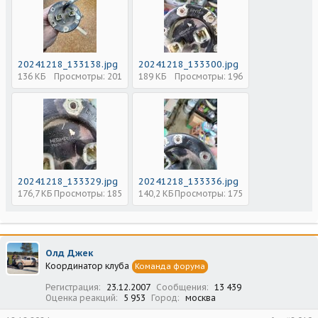
20241218_133138.jpg
20241218_133300.jpg
136 КБ
Просмотры: 201
189 КБ
Просмотры: 196
20241218_133329.jpg
20241218_133336.jpg
176,7 КБ
Просмотры: 185
140,2 КБ
Просмотры: 175
Олд Джек
Координатор клуба
Команда форума
Регистрация
23.12.2007
Сообщения
13 439
Оценка реакций
5 953
Город
москва