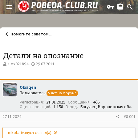
Помогите советом...
Детали на опознание
А
Д
alex021894
29.07.2011
в
а
т
т
о
а
р
н
Oksiqen
т
а
Пользователь
е
ч
5 лет на форуме
м
а
Регистрация
21.01.2021
Сообщения
466
ы
л
Оценка реакций
1 138
Город
Богучар , Воронежская обл.
а
27.11.2024
#8 001
nikolajivanych сказал(а):