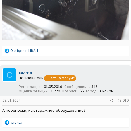
Р
Oksiqen
и
ИВАН
е
а
к
ц
С
салгир
и
Пользователь
10 лет на форуме
и
:
Регистрация
01.05.2016
Сообщения
1 846
Оценка реакций
1 720
Возраст
66
Город
Сибирь
28.11.2024
#8 010
А переноски, как гаражное оборудование?
Р
алекса
е