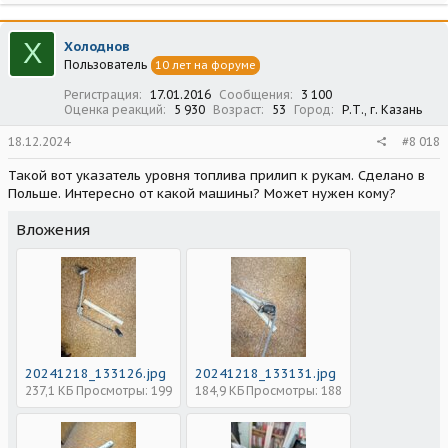
Х
Холоднов
Пользователь
10 лет на форуме
Регистрация
17.01.2016
Сообщения
3 100
Оценка реакций
5 930
Возраст
53
Город
Р.Т., г. Казань
18.12.2024
#8 018
Такой вот указатель уровня топлива прилип к рукам. Сделано в
Польше. Интересно от какой машины? Может нужен кому?
Вложения
20241218_133126.jpg
20241218_133131.jpg
237,1 КБ
Просмотры: 199
184,9 КБ
Просмотры: 188