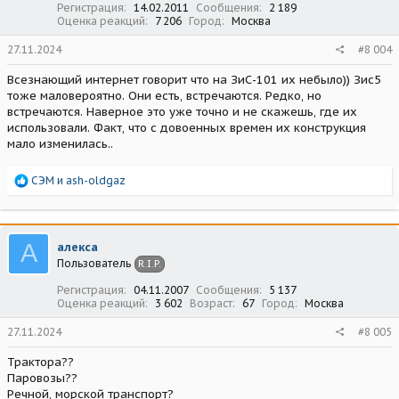
Регистрация
14.02.2011
Сообщения
2 189
Оценка реакций
7 206
Город
Москва
27.11.2024
#8 004
Всезнающий интернет говорит что на ЗиС-101 их небыло)) Зис5
тоже маловероятно. Они есть, встречаются. Редко, но
встречаются. Наверное это уже точно и не скажешь, где их
использовали. Факт, что с довоенных времен их конструкция
мало изменилась..
Р
СЭМ
и
ash-oldgaz
е
а
к
ц
А
алекса
и
Пользователь
R.I.P.
и
:
Регистрация
04.11.2007
Сообщения
5 137
Оценка реакций
3 602
Возраст
67
Город
Москва
27.11.2024
#8 005
Трактора??
Паровозы??
Речной, морской транспорт?