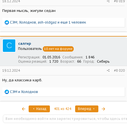
18.12.2024
#8 019
Первая мысль, жигули седан
Р
СЭМ
,
Холоднов
,
ash-oldgaz
и еще 1 человек
е
а
к
ц
С
салгир
и
Пользователь
10 лет на форуме
и
:
Регистрация
01.05.2016
Сообщения
1 846
Оценка реакций
1 720
Возраст
66
Город
Сибирь
19.12.2024
#8 020
Ну, да классика карб.
Р
СЭМ
и
Холоднов
е
а
к
Первый
Последняя
Назад
401 из 424
Вперед
ц
и
Вам необходимо войти или зарегистрироваться, чтобы здесь от
и
: