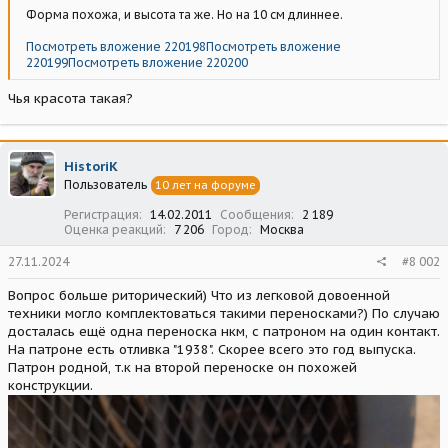
Форма похожа, и высота та же. Но на 10 см длиннее.
Посмотреть вложение 220198
Посмотреть вложение
220199
Посмотреть вложение 220200
Чья красота такая?
HistoriK
Пользователь
10 лет на форуме
Регистрация
14.02.2011
Сообщения
2 189
Оценка реакций
7 206
Город
Москва
27.11.2024
#8 002
Вопрос больше риторический) Что из легковой довоенной
техники могло комплектоваться такими переносками?) По случаю
досталась ещё одна переноска нкм, с патроном на один контакт.
На патроне есть отливка "1938". Скорее всего это год выпуска.
Патрон родной, т.к на второй переноске он похожей
конструкции.