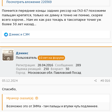
Посмотреть вложение 220369
Помнится передние концы задних рессор на ГАЗ-67 похожими
пальцам крепятся, только их длину я точно не помню, скорее
всего короче... Нам их как раз токарь в таксопарке точил уж
более 30 лет назад...
Р
Дэннис
и
СЭМ
е
а
к
ц
Дэннис
и
Пользователь
10 лет на форуме
и
:
Регистрация
28.04.2016
Сообщения
289
Оценка реакций
250
Возраст
50
Город
Московская обл. Павловский Посад
05.12.2024
#8 016
Спасибо,
Мрамор сказал(а):
Возможно это от ЗИМа - там пальцы и втулки чуть подлиннее.