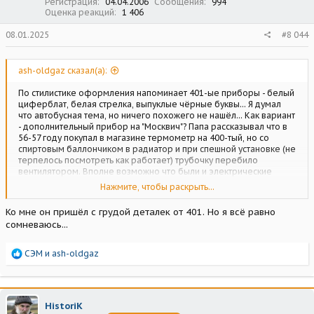
Регистрация
04.04.2006
Сообщения
994
Оценка реакций
1 406
08.01.2025
#8 044
ash-oldgaz сказал(а):
По стилистике оформления напоминает 401-ые приборы - белый
циферблат, белая стрелка, выпуклые чёрные буквы... Я думал
что автобусная тема, но ничего похожего не нашёл... Как вариант
- дополнительный прибор на "Москвич"? Папа рассказывал что в
56-57 году покупал в магазине термометр на 400-тый, но со
спиртовым баллончиком в радиатор и при спешной установке (не
терпелось посмотреть как работает) трубочку перебило
вентилятором. Вполне возможно что были и электрические
варианты, тем более что в Риге делали какое-то время приборы
Нажмите, чтобы раскрыть...
для "Москвича".
Ко мне он пришёл с грудой деталек от 401. Но я всё равно
сомневаюсь...
Р
СЭМ
и
ash-oldgaz
е
а
к
ц
HistoriK
и