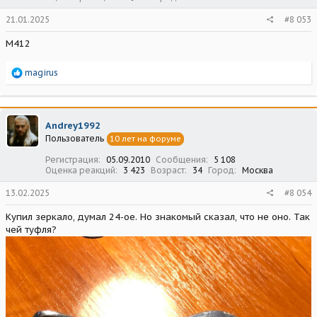
21.01.2025
#8 053
М412
Р
magirus
е
а
к
ц
Andrey1992
и
Пользователь
10 лет на форуме
и
:
Регистрация
05.09.2010
Сообщения
5 108
Оценка реакций
3 423
Возраст
34
Город
Москва
13.02.2025
#8 054
Купил зеркало, думал 24-ое. Но знакомый сказал, что не оно. Так
чей туфля?