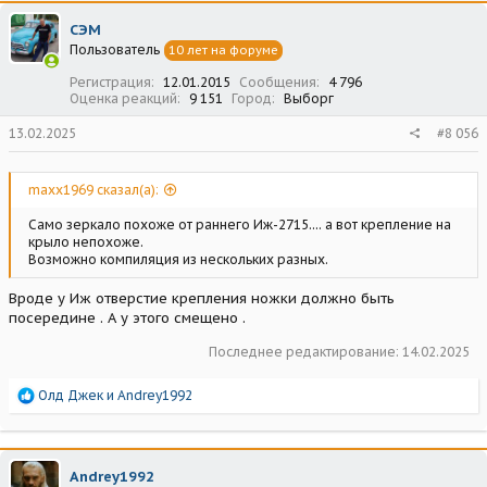
ц
СЭМ
и
Пользователь
10 лет на форуме
и
:
Регистрация
12.01.2015
Сообщения
4 796
Оценка реакций
9 151
Город
Выборг
13.02.2025
#8 056
maxx1969 сказал(а):
Само зеркало похоже от раннего Иж-2715.... а вот крепление на
крыло непохоже.
Возможно компиляция из нескольких разных.
Вроде у Иж отверстие крепления ножки должно быть
посередине . А у этого смещено .
Последнее редактирование:
14.02.2025
Р
Олд Джек
и
Andrey1992
е
а
к
ц
Andrey1992
и