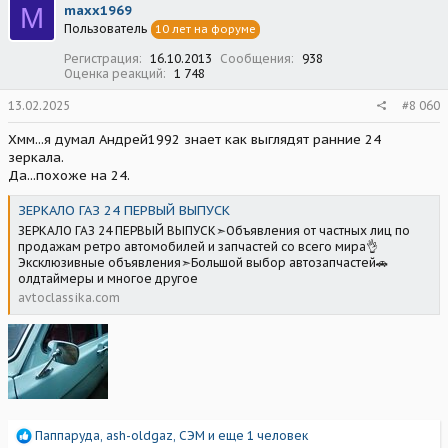
M
maxx1969
и
Пользователь
10 лет на форуме
и
:
Регистрация
16.10.2013
Сообщения
938
Оценка реакций
1 748
13.02.2025
#8 060
Хмм...я думал Андрей1992 знает как выглядят ранние 24
зеркала.
Да...похоже на 24.
ЗЕРКАЛО ГАЗ 24 ПЕРВЫЙ ВЫПУСК
ЗЕРКАЛО ГАЗ 24 ПЕРВЫЙ ВЫПУСК➣Объявления от частных лиц по
продажам ретро автомобилей и запчастей со всего мира👌
Эксклюзивные объявления➣Большой выбор автозапчастей🚗
олдтаймеры и многое другое
avtoclassika.com
Р
Паппаруда
,
ash-oldgaz
,
СЭМ
и еще 1 человек