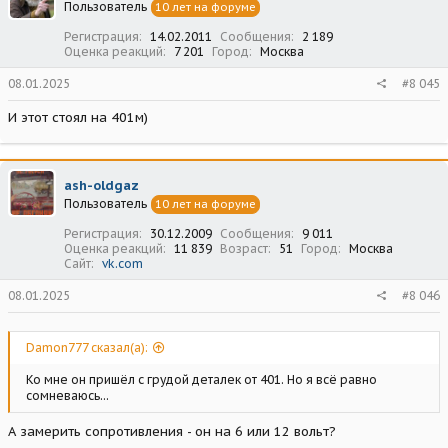
Пользователь
10 лет на форуме
и
:
Регистрация
14.02.2011
Сообщения
2 189
Оценка реакций
7 201
Город
Москва
08.01.2025
#8 045
И этот стоял на 401м)
ash-oldgaz
Пользователь
10 лет на форуме
Регистрация
30.12.2009
Сообщения
9 011
Оценка реакций
11 839
Возраст
51
Город
Москва
Сайт
vk.com
08.01.2025
#8 046
Damon777 сказал(а):
Ко мне он пришёл с грудой деталек от 401. Но я всё равно
сомневаюсь...
А замерить сопротивления - он на 6 или 12 вольт?