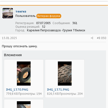
а
к
ц
тенгиз
и
Пользователь
Ветеран форума
и
:
Регистрация
07.07.2005
Сообщения
361
Оценка реакций
52
Город
Карелия Петрозаводск -Грузия Тбилиси
15.01.2025
#8 050
Прошу опознать шину.
Вложения
IMG_1370.PNG
IMG_1371.PNG
739,8 КБ
Просмотры: 194
826,5 КБ
Просмотры: 204