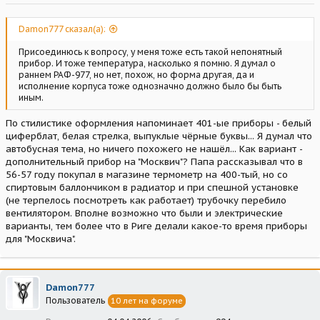
Damon777 сказал(а):
Присоединюсь к вопросу, у меня тоже есть такой непонятный
прибор. И тоже температура, насколько я помню. Я думал о
раннем РАФ-977, но нет, похож, но форма другая, да и
исполнение корпуса тоже однозначно должно было бы быть
иным.
По стилистике оформления напоминает 401-ые приборы - белый
циферблат, белая стрелка, выпуклые чёрные буквы... Я думал что
автобусная тема, но ничего похожего не нашёл... Как вариант -
дополнительный прибор на "Москвич"? Папа рассказывал что в
56-57 году покупал в магазине термометр на 400-тый, но со
спиртовым баллончиком в радиатор и при спешной установке
(не терпелось посмотреть как работает) трубочку перебило
вентилятором. Вполне возможно что были и электрические
варианты, тем более что в Риге делали какое-то время приборы
для "Москвича".
Damon777
Пользователь
10 лет на форуме