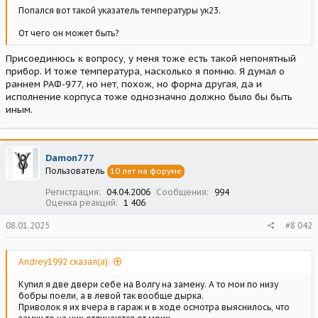
Попался вот такой указатель температуры ук23.
От чего он может быть?
Присоединюсь к вопросу, у меня тоже есть такой непонятный
прибор. И тоже температура, насколько я помню. Я думал о
раннем РАФ-977, но нет, похож, но форма другая, да и
исполнение корпуса тоже однозначно должно было бы быть
иным.
Damon777
Пользователь
10 лет на форуме
Регистрация
04.04.2006
Сообщения
994
Оценка реакций
1 406
08.01.2025
#8 042
Andrey1992 сказал(а):
Купил я две двери себе на Волгу на замену. А то мои по низу
бобры поели, а в левой так вообще дырка.
Приволок я их вчера в гараж и в ходе осмотра выяснилось, что