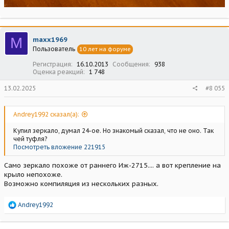
M
maxx1969
Пользователь
10 лет на форуме
Регистрация
16.10.2013
Сообщения
938
Оценка реакций
1 748
13.02.2025
#8 055
Andrey1992 сказал(а):
Купил зеркало, думал 24-ое. Но знакомый сказал, что не оно. Так
чей туфля?
Посмотреть вложение 221915
Само зеркало похоже от раннего Иж-2715.... а вот крепление на
крыло непохоже.
Возможно компиляция из нескольких разных.
Р
Andrey1992
е
а
к