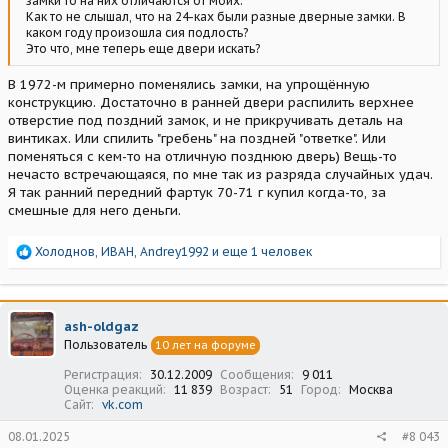
замки то на них отличаются от моих.
Как то не слышал, что на 24-ках были разные дверные замки. В
каком году произошла сия подлость?
Это что, мне теперь еще двери искать?
В 1972-м примерно поменялись замки, на упрощённую
конструкцию. Достаточно в ранней двери распилить верхнее
отверстие под поздний замок, и не прикручивать деталь на
винтиках. Или спилить "гребень" на поздней "ответке". Или
поменяться с кем-то на отличную позднюю дверь) Вещь-то
нечасто встречающаяся, по мне так из разряда случайных удач.
Я так ранний передний фартук 70-71 г купил когда-то, за
смешные для него деньги.
Р
Холоднов
,
ИВАН
,
Andrey1992
и еще 1 человек
е
а
к
ц
ash-oldgaz
и
Пользователь
10 лет на форуме
и
:
Регистрация
30.12.2009
Сообщения
9 011
Оценка реакций
11 839
Возраст
51
Город
Москва
Сайт
vk.com
08.01.2025
#8 043