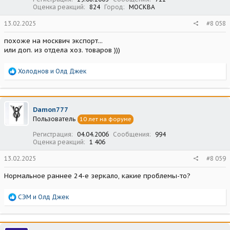
Оценка реакций
824
Город
МОСКВА
13.02.2025
#8 058
похоже на москвич экспорт...
или доп. из отдела хоз. товаров )))
Р
Холоднов
и
Олд Джек
е
а
к
ц
Damon777
и
Пользователь
10 лет на форуме
и
:
Регистрация
04.04.2006
Сообщения
994
Оценка реакций
1 406
13.02.2025
#8 059
Нормальное раннее 24-е зеркало, какие проблемы-то?
Р
СЭМ
и
Олд Джек
е
а
к
ц