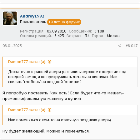
Andrey1992
Пользователь
10 лет на форуме
Регистрация
05.09.2010
Сообщения
5 108
Оценка реакций
3 423
Возраст
34
Город
Москва
08.01.2025
#8 047
Damon777 сказал(а):
Достаточно в ранней двери распилить верхнее отверстие под
поздний замок, и не прикручивать деталь на винтиках. Или
спилить "гребень" на поздней "ответке".
Я попробую поставить "как есть". Если будет что-то мешать-
прямошлифовальную машину я купил)
Damon777 сказал(а):
Или поменяться с кем-то на отличную позднюю дверь)
Ну будет желающий, можно и поменяться.