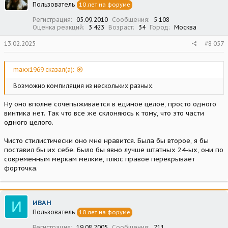
Пользователь
10 лет на форуме
и
:
Регистрация
05.09.2010
Сообщения
5 108
Оценка реакций
3 423
Возраст
34
Город
Москва
13.02.2025
#8 057
maxx1969 сказал(а):
Возможно компиляция из нескольких разных.
Ну оно вполне сочепыживается в единое целое, просто одного
винтика нет. Так что все же склоняюсь к тому, что это части
одного целого.
Чисто стилистически оно мне нравится. Была бы второе, я бы
поставил бы их себе. Было бы явно лучше штатных 24-ых, они по
современным меркам мелкие, плюс правое перекрывает
форточка.
И
ИВАН
Пользователь
10 лет на форуме
Регистрация
19.08.2005
Сообщения
711