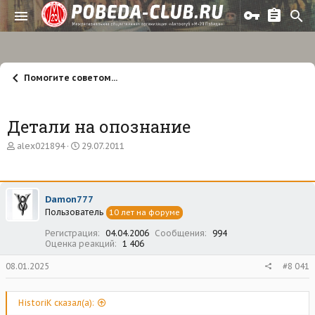
Помогите советом...
Детали на опознание
А
Д
alex021894
29.07.2011
в
а
т
т
о
а
р
н
Damon777
т
а
Пользователь
е
ч
10 лет на форуме
м
а
Регистрация
04.04.2006
Сообщения
994
ы
л
Оценка реакций
1 406
а
08.01.2025
#8 041
HistoriK сказал(а):