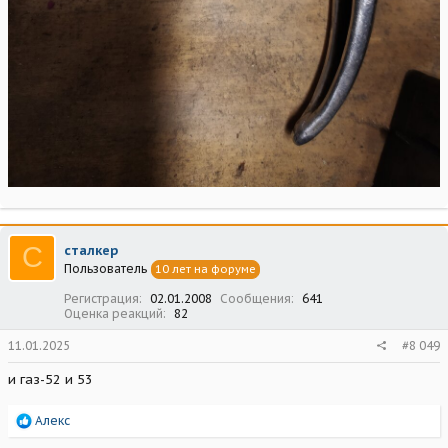
С
сталкер
Пользователь
10 лет на форуме
Регистрация
02.01.2008
Сообщения
641
Оценка реакций
82
11.01.2025
#8 049
и газ-52 и 53
Р
Алекс
е