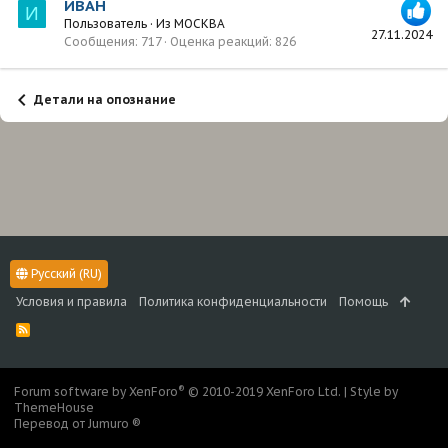
ИВАН
И
Пользователь
·
Из
МОСКВА
27.11.2024
Сообщения
717
Оценка реакций
826
Детали на опознание
Русский (RU)
Условия и правила
Политика конфиденциальности
Помощь
R
S
S
®
Forum software by XenForo
© 2010-2019 XenForo Ltd.
|
Style by
ThemeHouse
Перевод от Jumuro ®