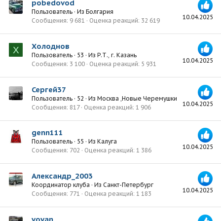
pobedovod
Пользователь
·
Из
Болгария
10.04.2025
Сообщения
9 681
Оценка реакций
32 619
Холоднов
Х
Пользователь
·
53
·
Из
Р.Т., г. Казань
10.04.2025
Сообщения
3 100
Оценка реакций
5 931
Сергей37
Пользователь
·
52
·
Из
Москва ,Новые Черемушки
10.04.2025
Сообщения
817
Оценка реакций
1 906
genn111
Пользователь
·
55
·
Из
Калуга
10.04.2025
Сообщения
702
Оценка реакций
1 386
Александр_2003
Координатор клуба
·
Из
Санкт-Петербург
10.04.2025
Сообщения
771
Оценка реакций
1 183
vovan