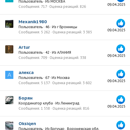
Пользователь
·
Из
МОСКВА
09.04.2025
Сообщения
717
Оценка реакций
826
Mexanik1980
Пользователь
·
46
·
Из
г Бронницы
09.04.2025
Сообщения
5 262
Оценка реакций
3 385
Artur
Пользователь
·
42
·
Из
АЛАНИЯ
09.04.2025
Сообщения
709
Оценка реакций
338
алекса
А
Пользователь
·
67
·
Из
Москва
09.04.2025
Сообщения
5 137
Оценка реакций
3 602
Борян
Координатор клуба
·
Из
Ленинград
09.04.2025
Сообщения
1 558
Оценка реакций
816
Oksiqen
Пользователь
·
Из
Богучар , Воронежская обл.