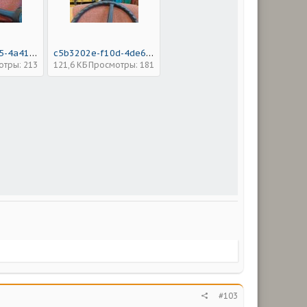
32f04107-5275-4a41-b3fa-df71c1a390ed.jpeg
c5b3202e-f10d-4de6-95fb-4fedb779ed05.jpeg
отры: 213
121,6 КБ
Просмотры: 181
#103