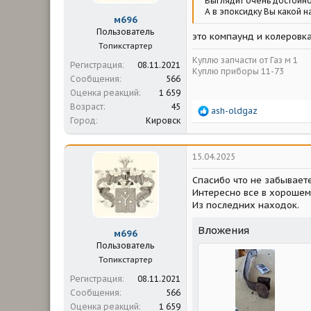
Выглядит очень достойно
А в эпоксидку Вы какой 
м696
Пользователь
это компаунд и колеровк
Топикстартер
Куплю запчасти от Газ м 1
Регистрация
08.11.2021
Куплю приборы 11-73
Сообщения
566
Оценка реакций
1 659
Возраст
45
Р
ash-oldgaz
Город
Кировск
е
а
к
ц
15.04.2025
и
и
Спасибо что не забываете
:
Интересно все в хорошем
Из последних находок.
Вложения
м696
Пользователь
Топикстартер
Регистрация
08.11.2021
Сообщения
566
Оценка реакций
1 659