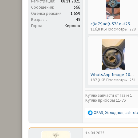
Регистрация
08.11.2021
Сообщения
566
Оценка реакций
1 659
Возраст
45
c9e79ad9-578e-4235-bb6c-3c043a9ce145.jpeg
Город
Кировск
116,8 КБ
Просмотры: 228
WhatsApp Image 2025-04-10 at 18.37.50.jpeg
187,9 КБ
Просмотры: 231
Куплю запчасти от Газ м 1
Куплю приборы 11-73
Р
ORAS
,
Холоднов
,
ash-ol
е
а
к
ц
14.04.2025
и