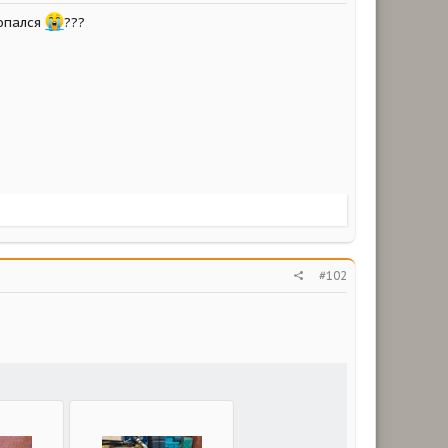
копался
???
#102