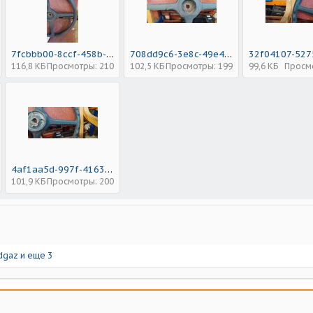
7fcbbb00-8ccf-458b-bb33-9c63af4f5853.jpeg
708dd9c6-3e8c-49e4-807f-b8aa8c2870c8.jpeg
116,8 КБ
Просмотры: 210
102,5 КБ
Просмотры: 199
99,6 КБ
Просм
4af1aa5d-997f-4163-bfd9-b7972ce4775d.jpeg
101,9 КБ
Просмотры: 200
dgaz
и еще 3