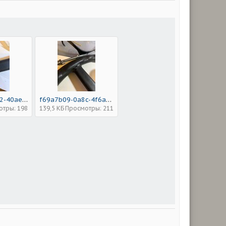
045689c3-6c82-40ae-be18-d92c94829766.jpeg
f69a7b09-0a8c-4f6a-bcc0-636a9c272f50.jpeg
отры: 198
139,5 КБ
Просмотры: 211