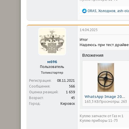
Р
ORAS
,
Холоднов
,
ash-ol
е
а
к
ц
14.04.2025
и
и
Итог
:
Надеюсь при тест драйве 
Вложения
м696
Пользователь
Топикстартер
Регистрация
08.11.2021
Сообщения
566
Оценка реакций
1 659
WhatsApp Image 2025-04-14 at 21.25.32 (2).jpeg
Возраст
45
163,3 КБ
Просмотры: 263
Город
Кировск
Куплю запчасти от Газ м 1
Куплю приборы 11-73