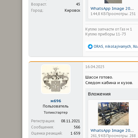
Возраст
45
WhatsApp Image 2025-04-15 at 08.29.06.jpeg
Город
Кировск
144,8 КБ
Просмотры: 251
Куплю запчасти от Газ м 1
Куплю приборы 11-73
Р
ORAS
,
nikolajivanych
,
Хо
е
а
к
ц
16.04.2025
и
и
Шасси готово.
:
Следом кабина и кузов.
Вложения
м696
Пользователь
Топикстартер
Регистрация
08.11.2021
Сообщения
566
WhatsApp Image 2025-04-16 at 18.24.41.jpeg
Оценка реакций
1 659
261,9 КБ
Просмотры: 288