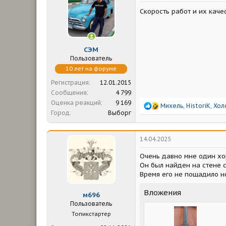
м
а
ы
л
Скорость работ и их кач
а
СЭМ
Пользователь
10 лет на форуме
Регистрация
12.01.2015
Сообщения
4 799
Оценка реакций
9 169
Р
Михель
,
HistoriK
,
Хол
Город
Выборг
е
а
к
ц
14.04.2025
и
и
Очень давно мне один хо
:
Он был найден на стене с
Время его не пощадило н
Вложения
м696
Пользователь
Топикстартер