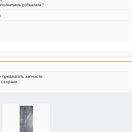
!
наполнитьель добваляли ?
а
 предлагать запчасти .
 сохране.