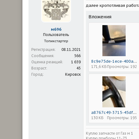
и
далее кропотливая работ
:
Вложения
м696
Пользователь
Топикстартер
Регистрация
08.11.2021
Сообщения
566
8c9e75de-1ece-400a-962c-d84ac2831a1d.jpeg
Оценка реакций
1 659
171,6 КБ
Просмотры: 192
Возраст
45
Город
Кировск
a8767c49-3715-45df-9fb4-0b89f550bb0a.jpeg
130 КБ
Просмотры: 195
Куплю запчасти от Газ м 1
Куплю приборы 11-73