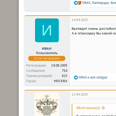
Р
ORAS
,
Паппаруда
,
Хо
е
а
к
ц
14.04.2025
и
И
и
Выглядит очень достойно
:
А в эпоксидку Вы какой н
ИВАН
Пользователь
10 лет на форуме
Регистрация
19.08.2005
Сообщения
716
Оценка реакций
825
Р
ORAS
и
ash-oldgaz
Город
МОСКВА
е
а
к
ц
15.04.2025
и
и
:
ИВАН сказал(а):