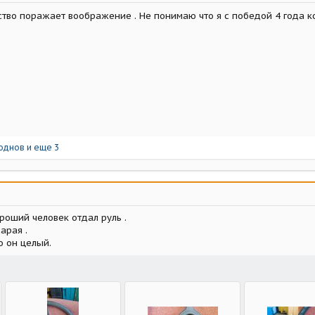
ество поражает воображение . Не понимаю что я с победой 4 года 
однов
и еще 3
роший человек отдал руль .
арая .
о он целый.