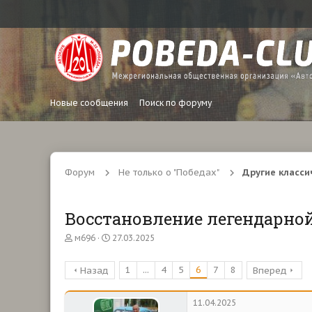
Новые сообщения
Поиск по форуму
Форум
Не только о "Победах"
Другие класси
Восстановление легендарно
А
Д
м696
27.03.2025
в
а
т
т
1
...
4
5
6
7
8
Назад
Вперед
о
а
р
н
т
а
11.04.2025
е
ч