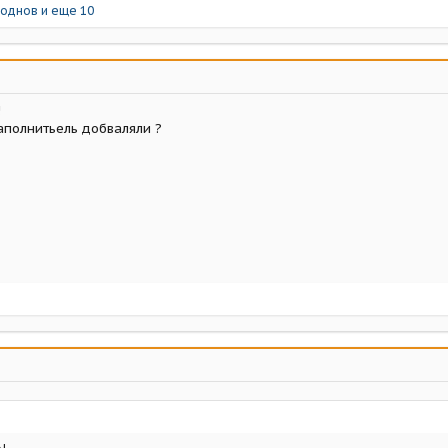
лоднов
и еще 10
!
аполнитьель добваляли ?