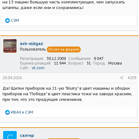
на 13 машин большую часть комплектующих, чем запускать
штампы, даже если они и сохранились!
Р
СЭМ
е
а
к
ц
ash-oldgaz
и
Пользователь
10 лет на форуме
и
:
Регистрация
30.12.2009
Сообщения
9 047
Оценка реакций
11 944
Возраст
51
Город
Москва
Сайт
vk.com
20.04.2026
#203
Да! Щитки приборов на 21-ую "Волгу" в цвет машины и ободки
приборов на "Победе" в цвет пластика тоже на заводе красили,
при том, что это продукция смежников.
Р
ИВАН
и
СЭМ
е
а
к
ц
С
салгир
и