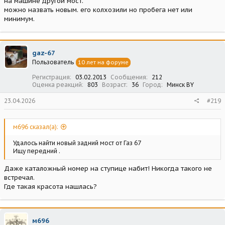
на машине другой мост.
можно назвать новым. его колхозили но пробега нет или
минимум.
gaz-67
Пользователь
10 лет на форуме
Регистрация
03.02.2013
Сообщения
212
Оценка реакций
803
Возраст
36
Город
Минск BY
23.04.2026
#219
м696 сказал(а):
Удалось найти новый задний мост от Газ 67
Ищу передний .
Даже каталожный номер на ступице набит! Никогда такого не
встречал.
Где такая красота нашлась?
м696