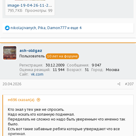
image-19-04-26-11-23-1.jpg
795,7 КБ
Просмотры: 99
Р
nikolajivanych
,
Pika
,
Damon777
и еще 4
е
а
к
ц
ash-oldgaz
и
Пользователь
10 лет на форуме
и
:
Регистрация
30.12.2009
Сообщения
9 047
Оценка реакций
11 944
Возраст
51
Город
Москва
Сайт
vk.com
20.04.2026
#207
м696 сказал(а):
Кто знал у тех уже не спросить.
Надо искать кто копанную поднимал.
Переделать не сложно но надо быть уверенным что именно так
было.
Есть вот такие забавные ребята которые утверждают что все
оригинал.