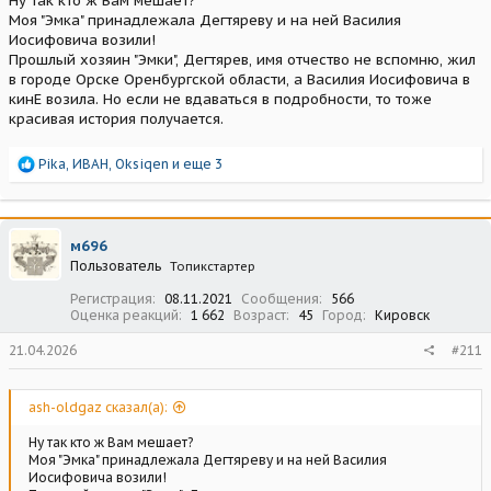
Ну так кто ж Вам мешает?
Моя "Эмка" принадлежала Дегтяреву и на ней Василия
Иосифовича возили!
Прошлый хозяин "Эмки", Дегтярев, имя отчество не вспомню, жил
в городе Орске Оренбургской области, а Василия Иосифовича в
кинЕ возила. Но если не вдаваться в подробности, то тоже
красивая история получается.
Р
Pika
,
ИВАН
,
Oksiqen
и еще 3
е
а
к
ц
м696
и
Пользователь
Топикстартер
и
:
Регистрация
08.11.2021
Сообщения
566
Оценка реакций
1 662
Возраст
45
Город
Кировск
21.04.2026
#211
ash-oldgaz сказал(а):
Ну так кто ж Вам мешает?
Моя "Эмка" принадлежала Дегтяреву и на ней Василия
Иосифовича возили!