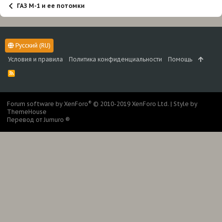
ГАЗ М-1 и ее потомки
Русский (RU)
Условия и правила
Политика конфиденциальности
Помощь
R
S
S
®
Forum software by XenForo
© 2010-2019 XenForo Ltd.
|
Style by
ThemeHouse
Перевод от Jumuro ®