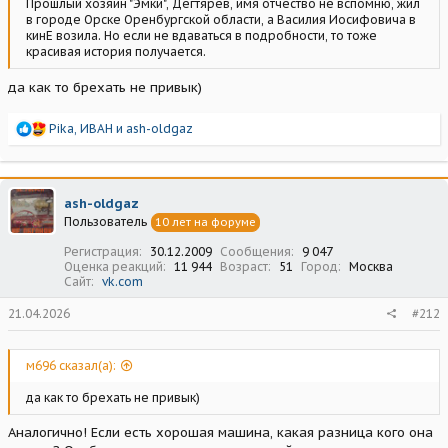
Прошлый хозяин "Эмки", Дегтярев, имя отчество не вспомню, жил
в городе Орске Оренбургской области, а Василия Иосифовича в
кинЕ возила. Но если не вдаваться в подробности, то тоже
красивая история получается.
да как то брехать не привык)
Р
Pika
,
ИВАН
и
ash-oldgaz
е
а
к
ц
ash-oldgaz
и
Пользователь
10 лет на форуме
и
:
Регистрация
30.12.2009
Сообщения
9 047
Оценка реакций
11 944
Возраст
51
Город
Москва
Сайт
vk.com
21.04.2026
#212
м696 сказал(а):
да как то брехать не привык)
Аналогично! Если есть хорошая машина, какая разница кого она