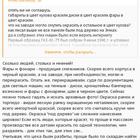
м696 сказал(а):
опять же не соглашусь.
габариты в цвет кузова красили.диски в цвет красили.фары в
цвет красили.
что на заводе могло смутить окрасить и остальное в цвет кузова?
как писал выше не все панели были под дерево на Эмках.
да и собранно этих машин было если верить интернету
Первый образец ГАЗ-61-73 был собран 9 июня 1941 г. и успешно
протестирован в качестве тягача. Серийное производство этой
машины началось 12 июля, однако из ворот завода вышел только
Нажмите, чтобы раскрыть...
181 автомобиль, после чего выпуск прекратился из за нехватки
материалов — особенно стального листа — в связи с началом
Сколько людей, столько и мнений!
войны. Считается, что в 1942 г. были собраны два автомобиля, в
Фары и фонари - продукция смежников. Скорее всего корпуса в
1944-м еще девять, а последние два — в 1945 г.
черный красили, а на заводе, при необходимости, могли и
перекрасить. Опать же, перекрашивали, судя по документации,
для светлых машин, на темные - диски, кронштейны бамперов,
возможно и фары с фонарями, шли в черном цвете. Сейчас
можно только гадать и искать архивные фото! Окраска рамок и
торпедо - видел лесную рамку окрашенную металликом, скорее
всего импортной краской, скорее всего это считалось круче чем
под дерево. Окраска "под дерево" не сложнее нанесения
цировок! Если есть люди, которые красят, то проще в массовом
производстве все детали красить по одной технологии, чем
разделять - для этих так, для этих сяк...
Учитывая, что цеха были разбиты, проще было по складам найти