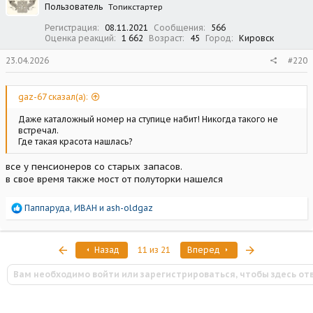
Пользователь
Топикстартер
Регистрация
08.11.2021
Сообщения
566
Оценка реакций
1 662
Возраст
45
Город
Кировск
23.04.2026
#220
gaz-67 сказал(а):
Даже каталожный номер на ступице набит! Никогда такого не
встречал.
Где такая красота нашлась?
все у пенсионеров со старых запасов.
в свое время также мост от полуторки нашелся
Р
Паппаруда
,
ИВАН
и
ash-oldgaz
е
а
к
Первый
Последняя
Назад
11 из 21
Вперед
ц
и
Вам необходимо войти или зарегистрироваться, чтобы здесь от
и
: