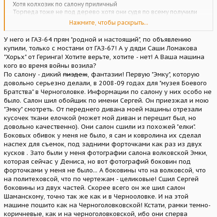
Хотя колхозик по салону приличный
Торпеда тоже не под дерево хотя они судя по всему получили
ее без особых перекрас
Нажмите, чтобы раскрыть...
Яндекс — поиск по видео
У него и ГАЗ-64 прям "родной и настоящий", по объявлению
yandex.ru
купили, только с мостами от ГАЗ-67! А у дяди Саши Ломакова
"Хорьх" от Геринга! Хотите верьте, хотите - нет! А Ваша машина
кого во время войны возила?
По салону - дикий
пиздеж
, фантазии! Первую "Эмку", которую
Яндекс — поиск по видео
довольно серьезно делали, в 2008-09 годах для "музея Боевого
yandex.ru
Братства" в Черноголовке. Информации по салону у них особо не
было. Салон шил обойщик по имени Сергей. Он приезжал и мою
"Эмку" смотреть. От переднего дивана моей машины отрезали
кусочек ткани елочкой (может мой диван и перешит был, но
довольно качественно). Они салон сшили из похожей "елки".
Боковых обивок у меня не было, я сам и ковролина их сделал
наспех для съемок, под задними форточками как раз из двух
кусков . Зато были у меня фотографии салона волковской Эмки,
которая сейчас у Дениса, но вот фотографий боковин под
форточками у меня не было... А боковины что на волковсой, что
на политеховсой, что по чертежам - целиковые! Сшил Сергей
боковины из двух частей. Скорее всего он же шил салон
Шаманскому, точно так же как и в Чернооловке. И на этой
машине пошито как на Черноголовковской! Кстати, рамки темно-
коричневые, как и на черноголовковской, ибо они сперва