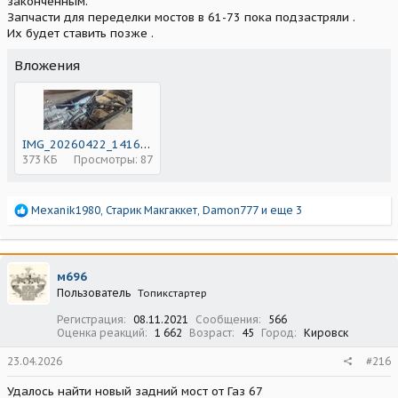
законченным.
Запчасти для переделки мостов в 61-73 пока подзастряли .
Их будет ставить позже .
Вложения
IMG_20260422_141613.jpg
373 КБ
Просмотры: 87
Р
Mexanik1980
,
Старик Макгаккет
,
Damon777
и еще 3
е
а
к
ц
м696
и
Пользователь
Топикстартер
и
:
Регистрация
08.11.2021
Сообщения
566
Оценка реакций
1 662
Возраст
45
Город
Кировск
23.04.2026
#216
Удалось найти новый задний мост от Газ 67