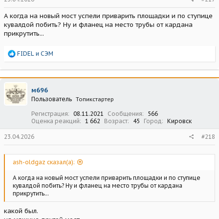
А когда на новый мост успели приварить площадки и по ступице
кувалдой побить? Ну и фланец на место трубы от кардана
прикрутить...
Р
FIDEL
и
СЭМ
е
а
к
ц
м696
и
Пользователь
Топикстартер
и
:
Регистрация
08.11.2021
Сообщения
566
Оценка реакций
1 662
Возраст
45
Город
Кировск
23.04.2026
#218
ash-oldgaz сказал(а):
А когда на новый мост успели приварить площадки и по ступице
кувалдой побить? Ну и фланец на место трубы от кардана
прикрутить...
какой был.