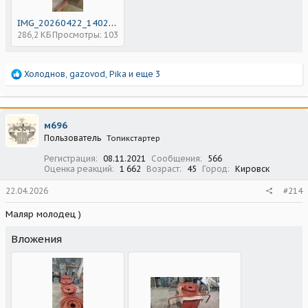
IMG_20260422_140221.jpg
286,2 КБ
Просмотры: 103
Р
Холоднов
,
gazovod
,
Pika
и еще 3
е
а
к
ц
м696
и
Пользователь
Топикстартер
и
:
Регистрация
08.11.2021
Сообщения
566
Оценка реакций
1 662
Возраст
45
Город
Кировск
22.04.2026
#214
Маляр молодец )
Вложения