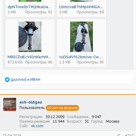
dpNTreeIbTWjHkaUaUn_Zf5Fpx18CdUbnWqumtZXr_DDd-GflH7J3qVvPR046bF6MzLm_m2ydb2Ilc_ebbqI0sxL.jpg
LbmzvaB7hMpHnNGA_f58UiCXFcJNHc1cxgHsxYLeArG-pa3GYn0NsK6DuYIfT9wpvu2_99N3X9S1-1bYFo9wlGZH.jpg
1 МБ
Просмотры: 92
1 МБ
Просмотры: 89
M8ECDdEcV6InKkrhMrXcbQ6lOKz_jb51-ahrRbXMl4N2KmE2UmMVmLNEhATL4jUTdnQvFsDF6pj7rqxHLO_5dEdj.jpg
tuDSdVf62kmlve-Cw0VuV4ZngPt9NN0l4MGvnjY1936NoISD1-MflzhNUAmpL8gDGjjsUzFVPX6PT5ZV_B3kV6XY.jpg
872,6 КБ
Просмотры: 96
1,3 МБ
Просмотры: 95
Р
gazovod
и
ИВАН
е
а
к
ц
ash-oldgaz
и
Пользователь
10 лет на форуме
и
:
Регистрация
30.12.2009
Сообщения
9 047
Оценка реакций
11 944
Возраст
51
Город
Москва
Сайт
vk.com
23.04.2026
#217