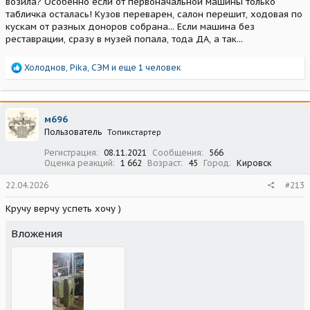
возила? Особенно если от первоначальной машины только
табличка осталась! Кузов переварен, салон перешит, ходовая по
кускам от разных доноров собрана... Если машина без
реставрации, сразу в музей попала, тода ДА, а так...
Р
Холоднов
,
Pika
,
СЭМ
и еще 1 человек
е
а
к
ц
м696
и
Пользователь
Топикстартер
и
:
Регистрация
08.11.2021
Сообщения
566
Оценка реакций
1 662
Возраст
45
Город
Кировск
22.04.2026
#213
Кручу верчу успеть хочу )
Вложения