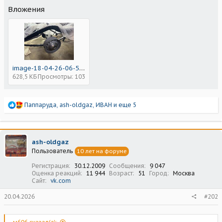
Вложения
image-18-04-26-06-55-2.jpg
628,5 КБ
Просмотры: 103
Р
Паппаруда
,
ash-oldgaz
,
ИВАН
и еще 5
е
а
к
ц
ash-oldgaz
и
Пользователь
10 лет на форуме
и
:
Регистрация
30.12.2009
Сообщения
9 047
Оценка реакций
11 944
Возраст
51
Город
Москва
Сайт
vk.com
20.04.2026
#202