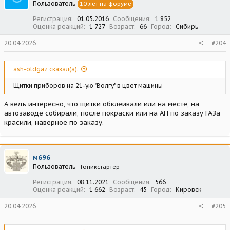
Пользователь
10 лет на форуме
и
:
Регистрация
01.05.2016
Сообщения
1 852
Оценка реакций
1 727
Возраст
66
Город
Сибирь
20.04.2026
#204
ash-oldgaz сказал(а):
Щитки приборов на 21-ую "Волгу" в цвет машины
А ведь интересно, что щитки обклеивали или на месте, на
автозаводе собирали, после покраски или на АП по заказу ГАЗа
красили, наверное по заказу.
м696
Пользователь
Топикстартер
Регистрация
08.11.2021
Сообщения
566
Оценка реакций
1 662
Возраст
45
Город
Кировск
20.04.2026
#205