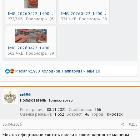
IMG_20260422_140025.jpg
IMG_20260422_140030.jpg
277,7 КБ
Просмотры: 95
331,4 КБ
Просмотры: 88
IMG_20260422_140058.jpg
361,4 КБ
Просмотры: 89
Р
Mexanik1980
,
Холоднов
,
Паппаруда
и еще 10
е
а
к
ц
м696
и
Пользователь
Топикстартер
и
:
Регистрация
08.11.2021
Сообщения
566
Оценка реакций
1 662
Возраст
45
Город
Кировск
23.04.2026
#215
Можно официально считать шасси в таком варианте машины