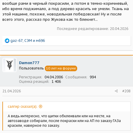
вообще рами в черный покрасили, а потом в темно-коричневый,
ибо время поджимало, а под дерево красить не умели. Ткань на
этой машине, похоже, новодельная победовская! Ну и после
всего этого, рассказ про Жукова как то блекнет...
Последнее редактирование:
20.04.2026
Р
gaz-67
,
СЭМ
и
м696
е
а
к
ц
Damon777
и
Пользователь
10 лет на форуме
и
:
Регистрация
04.04.2006
Сообщения
994
Оценка реакций
1 406
21.04.2026
#208
салгир сказал(а):
А ведь интересно, что щитки обклеивали или на месте, на
автозаводе собирали, после покраски или на АП по заказу ГАЗа
красили, наверное по заказу.