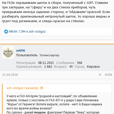
На ГАЗе окрашивали щиток в сборе, полученный с АЭП. Ставили
три заглушки, на "сферу" и на два стекла приборов, чуть
прикрывали иногда заднюю сторону, и "обдавали" краской. Если
разбирать оригинальный нетронутый щиток, то хорошо видны и
грунт под резинками, и следы краски на стёклах.
Р
ИВАН
,
СЭМ
и
ash-oldgaz
е
а
к
ц
м696
и
Пользователь
Топикстартер
и
:
Регистрация
08.11.2021
Сообщения
566
Оценка реакций
1 662
Возраст
45
Город
Кировск
21.04.2026
#209
ash-oldgaz сказал(а):
У него и ГАЗ-64 прям "родной и настоящий", по объявлению
купили, только с мостами от ГАЗ-67! А у дяди Саши Ломакова
"Хорьх" от Геринга! Хотите верьте, хотите - нет! А Ваша машина
кого во время войны возила?
По салону - дикий
пиздеж
, фантазии! Первую "Эмку", которую