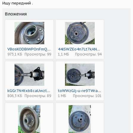
Ищу передний .
Вложения
VBosKODBiWPOnFmQO00ITr3-rbVof3HITZQP8VBSZx3JfiK9oQi-juqNuf3O9FLxWrn8rJcLsElRwRD5M5x3_C5I.jpg
44iSWZEo4n7Lt7kANUVBI_RSwPiXDqmdUYVPN3vNMUCr6Z5xFhazr_zi_akPGIsNpDX6qFI9CKWZ8Ct4fsOwU6mR.jpg
973,1 КБ
Просмотры: 99
1,1 МБ
Просмотры: 94
kGGr7N4txb8caUwztE1ZW6szT3YwuUwuCFfXhn8Cs8Z1SzGgBNsfvQNMT8TeYBptGZ_j6CBr7RxNAJ_AW2xHzaZ7.jpg
toWWzGJj-u-re9TWraUvbuJHs-84EqBNUDwEI5DstFwTC6KSJhJGtjPexpUsOWGQMBs46-XT5IUdvRAuyh70Ptnq.jpg
806,3 КБ
Просмотры: 89
1 МБ
Просмотры: 101