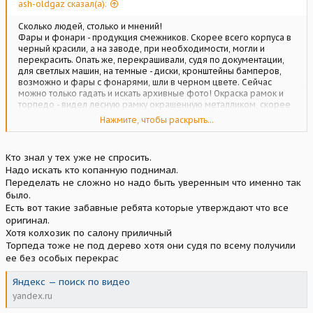
ash-oldgaz сказал(а):
Сколько людей, столько и мнений!
Фары и фонари - продукция смежников. Скорее всего корпуса в
черный красили, а на заводе, при необходимости, могли и
перекрасить. Опать же, перекрашивали, судя по документации,
для светлых машин, на темные - диски, кронштейны бамперов,
возможно и фары с фонарями, шли в черном цвете. Сейчас
можно только гадать и искать архивные фото! Окраска рамок и
торпедо - видел лесную рамку окрашенную металликом, скорее
всего импортной краской, скорее всего это считалось круче чем
Нажмите, чтобы раскрыть...
под дерево. Окраска "под дерево" не сложнее нанесения
цировок! Если есть люди, которые красят, то проще в массовом
производстве все детали красить по одной технологии, чем
Кто знал у тех уже не спросить.
разделять - для этих так, для этих сяк...
Надо искать кто копанную поднимал.
Учитывая, что цеха были разбиты, проще было по складам найти
Переделать не сложно но надо быть уверенным что именно так
на 13 машин большую часть комплектующих, чем запускать
штампы, даже если они и сохранились!
было.
Есть вот такие забавные ребята которые утверждают что все
оригинал.
Хотя колхозик по салону приличный
Торпеда тоже не под дерево хотя они судя по всему получили
ее без особых перекрас
Яндекс — поиск по видео
yandex.ru