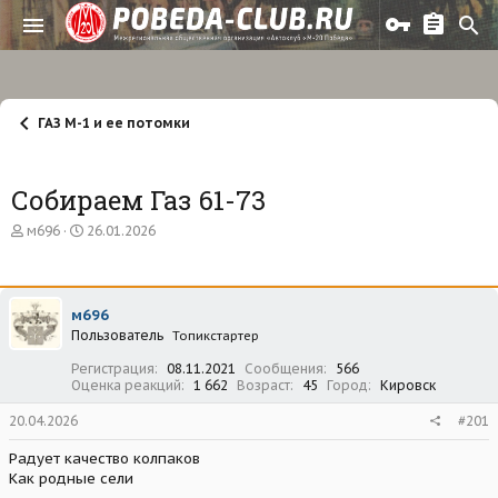
ГАЗ М-1 и ее потомки
Собираем Газ 61-73
А
Д
м696
26.01.2026
в
а
т
т
о
а
р
н
м696
т
а
Пользователь
е
ч
Топикстартер
м
а
Регистрация
08.11.2021
Сообщения
566
ы
л
Оценка реакций
1 662
Возраст
45
Город
Кировск
а
20.04.2026
#201
Радует качество колпаков
Как родные сели