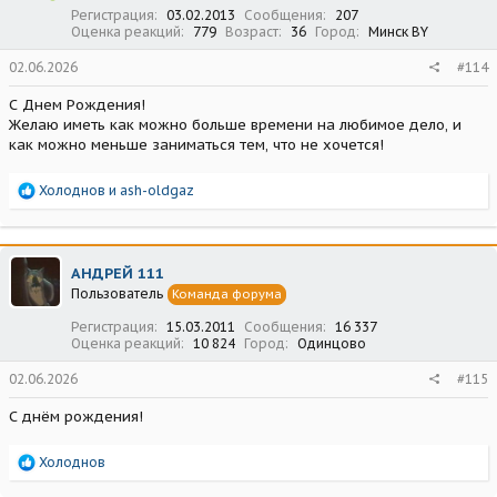
:
Регистрация
03.02.2013
Сообщения
207
Оценка реакций
779
Возраст
36
Город
Минск BY
02.06.2026
#114
С Днем Рождения!
Желаю иметь как можно больше времени на любимое дело, и
как можно меньше заниматься тем, что не хочется!
Р
Холоднов
и
ash-oldgaz
е
а
к
ц
АНДРЕЙ 111
и
Пользователь
Команда форума
и
:
Регистрация
15.03.2011
Сообщения
16 337
Оценка реакций
10 824
Город
Одинцово
02.06.2026
#115
С днём рождения!
Р
Холоднов
е
а