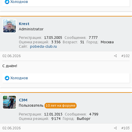
Р
Холоднов
е
а
к
ц
Krest
и
Administrator
и
:
Регистрация
17.05.2005
Сообщения
7 777
Оценка реакций
3 356
Возраст
51
Город
Москва
Сайт
pobeda-club.ru
02.06.2026
#102
С днём!
Р
Холоднов
е
а
к
ц
СЭМ
и
Пользователь
10 лет на форуме
и
:
Регистрация
12.01.2015
Сообщения
4 799
Оценка реакций
9 174
Город
Выборг
02.06.2026
#103