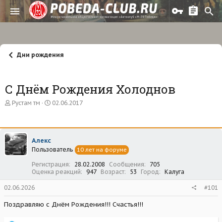
Дни рождения
С Днём Рождения Холоднов
А
Д
Рустам тм
02.06.2017
в
а
т
т
о
а
р
н
Алекс
т
а
Пользователь
е
ч
10 лет на форуме
м
а
Регистрация
28.02.2008
Сообщения
705
ы
л
Оценка реакций
947
Возраст
53
Город
Калуга
а
02.06.2026
#101
Поздравляю с Днём Рождения!!! Счастья!!!