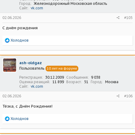
Город
Железнодорожный Московская область
Сайт
vk.com
02.06.2026
#105
С днём рождения
Р
Холоднов
е
а
к
ц
ash-oldgaz
и
Пользователь
10 лет на форуме
и
:
Регистрация
30.12.2009
Сообщения
9 038
Оценка реакций
11 899
Возраст
51
Город
Москва
Сайт
vk.com
02.06.2026
#106
Тёзка, с Днём Рождения!
Р
Холоднов
е
а
к