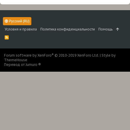
Русский (RU)
Условия и правила
Политика конфиденциальности
Помощь
R
S
S
®
Forum software by XenForo
© 2010-2019 XenForo Ltd.
|
Style by
ThemeHouse
Перевод от Jumuro ®