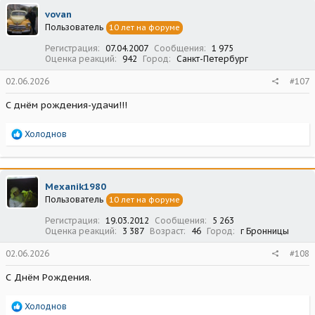
ц
vovan
и
Пользователь
10 лет на форуме
и
:
Регистрация
07.04.2007
Сообщения
1 975
Оценка реакций
942
Город
Санкт-Петербург
02.06.2026
#107
С днём рождения-удачи!!!
Р
Холоднов
е
а
к
ц
Mexanik1980
и
Пользователь
10 лет на форуме
и
:
Регистрация
19.03.2012
Сообщения
5 263
Оценка реакций
3 387
Возраст
46
Город
г Бронницы
02.06.2026
#108
С Днём Рождения.
Р
Холоднов