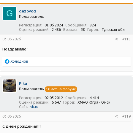
к
ц
G
gazovod
и
Пользователь
и
:
Регистрация
01.06.2024
Сообщения
824
Оценка реакций
2 486
Возраст
38
Город
Тульская обл
03.06.2026
#118
Поздравляю!
Р
Холоднов
е
а
к
ц
Pika
и
Пользователь
10 лет на форуме
и
:
Регистрация
02.03.2012
Сообщения
4 414
Оценка реакций
6 647
Город
ХМАО Югра - Омск
Сайт
vk.ru
03.06.2026
#119
С днем рождения!!!