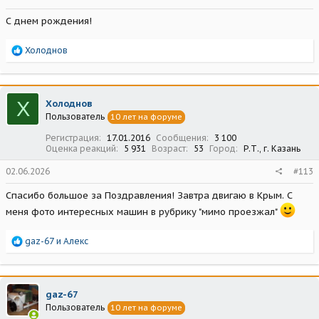
С днем рождения!
Р
Холоднов
е
а
к
ц
Х
Холоднов
и
Пользователь
10 лет на форуме
и
:
Регистрация
17.01.2016
Сообщения
3 100
Оценка реакций
5 931
Возраст
53
Город
Р.Т., г. Казань
02.06.2026
#113
Спасибо большое за Поздравления! Завтра двигаю в Крым. С
меня фото интересных машин в рубрику "мимо проезжал"
Р
gaz-67
и
Алекс
е
а
к
ц
gaz-67
и
Пользователь
10 лет на форуме
и