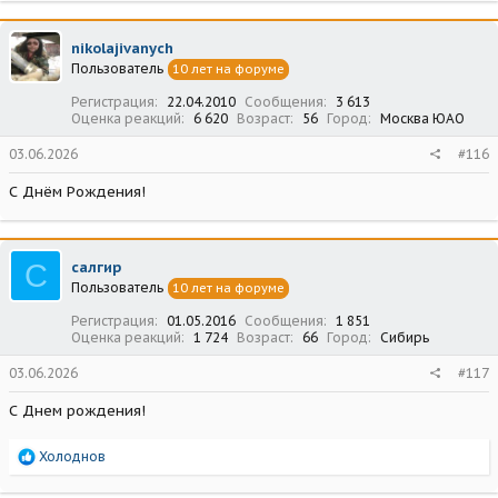
к
ц
nikolajivanych
и
Пользователь
10 лет на форуме
и
:
Регистрация
22.04.2010
Сообщения
3 613
Оценка реакций
6 620
Возраст
56
Город
Москва ЮАО
03.06.2026
#116
С Днём Рождения!
С
салгир
Пользователь
10 лет на форуме
Регистрация
01.05.2016
Сообщения
1 851
Оценка реакций
1 724
Возраст
66
Город
Сибирь
03.06.2026
#117
С Днем рождения!
Р
Холоднов
е
а