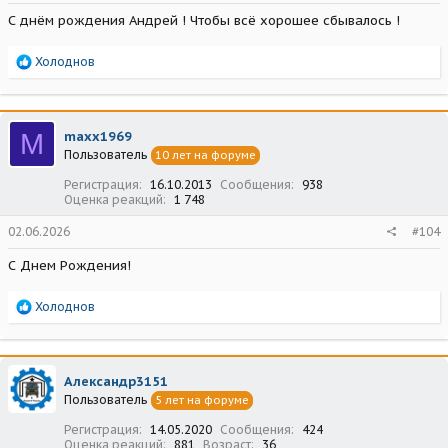
С днём рождения Андрей ! Чтобы всё хорошее сбывалось !
Р
Холоднов
е
а
к
ц
M
maxx1969
и
Пользователь
10 лет на форуме
и
:
Регистрация
16.10.2013
Сообщения
938
Оценка реакций
1 748
02.06.2026
#104
С Днем Рождения!
Р
Холоднов
е
а
к
ц
Александр3151
и
Пользователь
5 лет на форуме
и
:
Регистрация
14.05.2020
Сообщения
424
Оценка реакций
881
Возраст
36