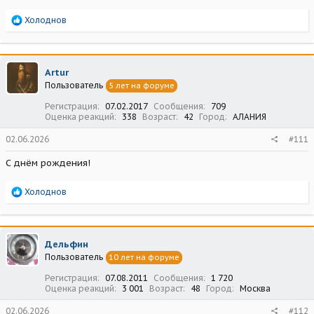
Р
Холоднов
е
а
к
ц
Artur
и
Пользователь
5 лет на форуме
и
:
Регистрация
07.02.2017
Сообщения
709
Оценка реакций
338
Возраст
42
Город
АЛАНИЯ
02.06.2026
#111
С днём рождения!
Р
Холоднов
е
а
к
ц
Дельфин
и
Пользователь
10 лет на форуме
и
:
Регистрация
07.08.2011
Сообщения
1 720
Оценка реакций
3 001
Возраст
48
Город
Москва
02.06.2026
#112