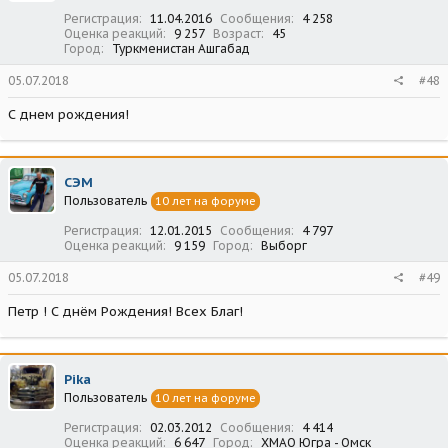
Регистрация
11.04.2016
Сообщения
4 258
Оценка реакций
9 257
Возраст
45
Город
Туркменистан Ашгабад
05.07.2018
#48
С днем рождения!
СЭМ
Пользователь
10 лет на форуме
Регистрация
12.01.2015
Сообщения
4 797
Оценка реакций
9 159
Город
Выборг
05.07.2018
#49
Петр ! С днём Рождения! Всех Благ!
Pika
Пользователь
10 лет на форуме
Регистрация
02.03.2012
Сообщения
4 414
Оценка реакций
6 647
Город
ХМАО Югра - Омск