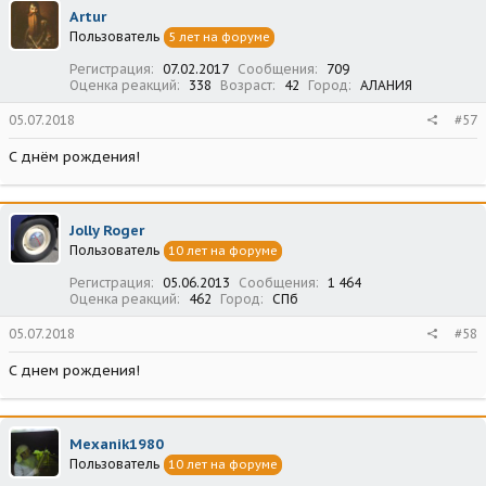
Artur
Пользователь
5 лет на форуме
Регистрация
07.02.2017
Сообщения
709
Оценка реакций
338
Возраст
42
Город
АЛАНИЯ
05.07.2018
#57
С днём рождения!
Jolly Roger
Пользователь
10 лет на форуме
Регистрация
05.06.2013
Сообщения
1 464
Оценка реакций
462
Город
СПб
05.07.2018
#58
С днем рождения!
Mexanik1980
Пользователь
10 лет на форуме