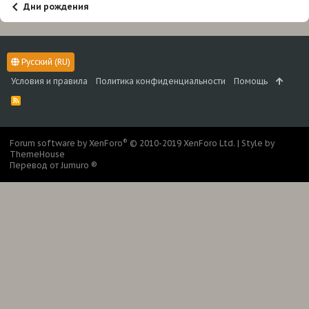
Дни рождения
Русский (RU)
Условия и правила
Политика конфиденциальности
Помощь
R
S
S
®
Forum software by XenForo
© 2010-2019 XenForo Ltd.
|
Style by
ThemeHouse
Перевод от Jumuro ®