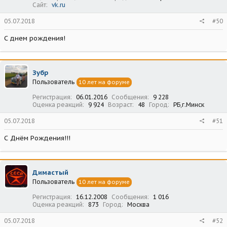
Сайт
vk.ru
05.07.2018
#50
С днем рождения!
Зубр
Пользователь
10 лет на форуме
Регистрация
06.01.2016
Сообщения
9 228
Оценка реакций
9 924
Возраст
48
Город
РБ,г.Минск
05.07.2018
#51
С Днём Рождения!!!
Димастый
Пользователь
10 лет на форуме
Регистрация
16.12.2008
Сообщения
1 016
Оценка реакций
873
Город
Москва
05.07.2018
#52