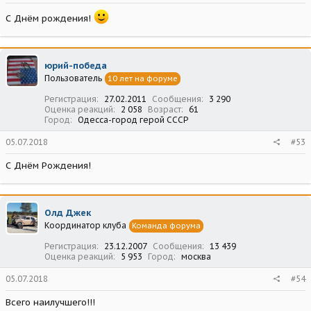
С Днём рождения!
юрий-победа
Пользователь
10 лет на форуме
Регистрация
27.02.2011
Сообщения
3 290
Оценка реакций
2 058
Возраст
61
Город
Одесса-город герой СССР
05.07.2018
#53
С Днём Рождения!
Олд Джек
Координатор клуба
Команда форума
Регистрация
23.12.2007
Сообщения
13 439
Оценка реакций
5 953
Город
москва
05.07.2018
#54
Всего наилучшего!!!