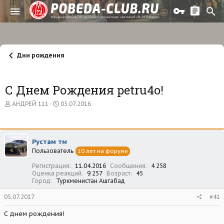
Дни рождения
С Днем Рождения petru4o!
А
Д
АНДРЕЙ 111
05.07.2016
в
а
т
т
о
а
р
н
Рустам тм
т
а
Пользователь
е
ч
10 лет на форуме
м
а
Регистрация
11.04.2016
Сообщения
4 258
ы
л
Оценка реакций
9 257
Возраст
45
а
Город
Туркменистан Ашгабад
05.07.2017
#41
С днем рождения!