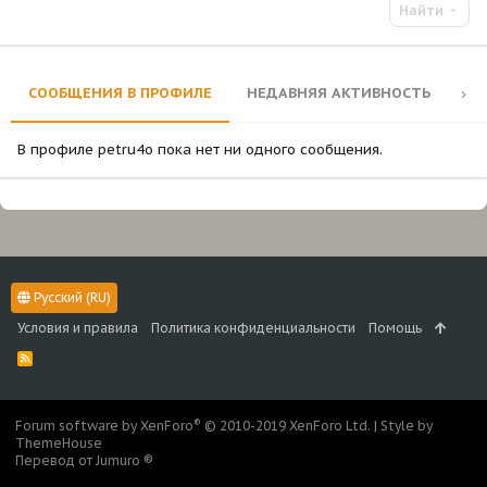
Найти
СООБЩЕНИЯ В ПРОФИЛЕ
НЕДАВНЯЯ АКТИВНОСТЬ
КО
В профиле petru4o пока нет ни одного сообщения.
Русский (RU)
Условия и правила
Политика конфиденциальности
Помощь
R
S
S
®
Forum software by XenForo
© 2010-2019 XenForo Ltd.
|
Style by
ThemeHouse
Перевод от Jumuro ®