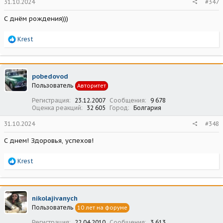
31.10.2024
#347
С днём рождения)))
Р
Krest
е
а
к
ц
pobedovod
и
Пользователь
Авторитет
и
:
Регистрация
23.12.2007
Сообщения
9 678
Оценка реакций
32 605
Город
Болгария
31.10.2024
#348
С днем! Здоровья, успехов!
Р
Krest
е
а
к
ц
nikolajivanych
и
Пользователь
10 лет на форуме
и
:
Регистрация
22.04.2010
Сообщения
3 613