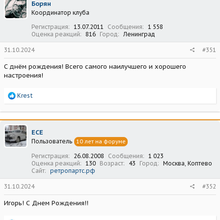
Борян
и
Координатор клуба
и
:
Регистрация
13.07.2011
Сообщения
1 558
Оценка реакций
816
Город
Ленинград
31.10.2024
#351
С днём рождения! Всего самого наилучшего и хорошего
настроения!
Р
Krest
е
а
к
ц
ECE
и
Пользователь
10 лет на форуме
и
:
Регистрация
26.08.2008
Сообщения
1 023
Оценка реакций
130
Возраст
43
Город
Москва, Коптево
Сайт
ретропартс.рф
31.10.2024
#352
Игорь! С Днем Рождения!!