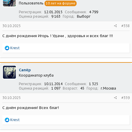
Пользователь
10 лет на форуме
и
:
Регистрация
12.01.2015
Сообщения
4 799
Оценка реакций
9 163
Город
Выборг
30.10.2025
#358
С днём рождения Игорь ! Удачи , здоровья и всех благ !!!
Р
Krest
е
а
к
ц
Сапёр
и
Координатор клуба
и
:
Регистрация
10.11.2014
Сообщения
1 325
Оценка реакций
1 097
Возраст
45
Город
г.Москва
30.10.2025
#359
С днём рождения! Всех благ!
Р
Krest
е
а