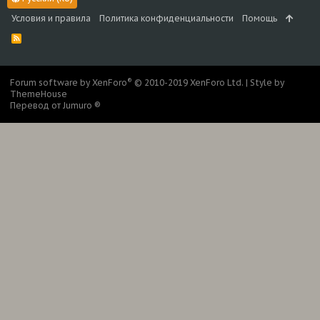
Условия и правила
Политика конфиденциальности
Помощь
R
S
S
®
Forum software by XenForo
© 2010-2019 XenForo Ltd.
|
Style by
ThemeHouse
Перевод от Jumuro ®