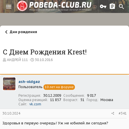
Дни рождения
С Днем Рождения Krest!
А
Д
АНДРЕЙ 111
30.10.2016
в
а
т
т
о
а
р
н
ash-oldgaz
т
а
Пользователь
е
ч
10 лет на форуме
м
а
Регистрация
30.12.2009
Сообщения
9 017
ы
л
Оценка реакций
11 857
Возраст
51
Город
Москва
а
Сайт
vk.com
30.10.2024
#341
Здоровья в первую очередь! Уж не юбилей ли сегодня?