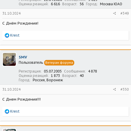
Оценка реакций
6 616
Возраст
56
Город
Москва ЮАО
31.10.2024
#349
С Днём Рождения!
Р
Krest
е
а
к
ц
SMV
и
Пользователь
Ветеран форума
и
:
Регистрация
05.07.2005
Сообщения
4 878
Оценка реакций
1 873
Возраст
40
Город
Россия, Воронеж
31.10.2024
#350
С Днем Рождения!!!
Р
Krest
е
а
к
ц