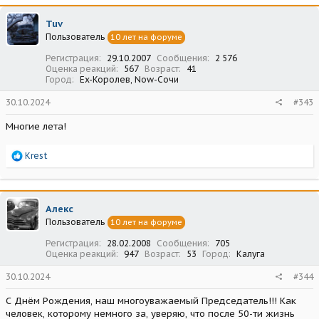
к
ц
Tuv
и
Пользователь
10 лет на форуме
и
:
Регистрация
29.10.2007
Сообщения
2 576
Оценка реакций
567
Возраст
41
Город
Ex-Королев, Now-Сочи
30.10.2024
#343
Многие лета!
Р
Krest
е
а
к
ц
Алекс
и
Пользователь
10 лет на форуме
и
:
Регистрация
28.02.2008
Сообщения
705
Оценка реакций
947
Возраст
53
Город
Калуга
30.10.2024
#344
С Днём Рождения, наш многоуважаемый Председатель!!! Как
человек, которому немного за, уверяю, что после 50-ти жизнь