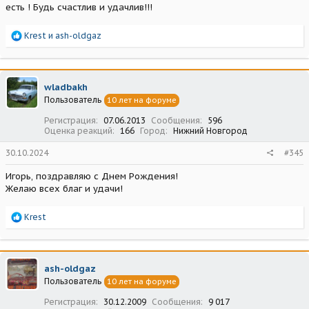
есть ! Будь счастлив и удачлив!!!
Р
Krest
и
ash-oldgaz
е
а
к
ц
wladbakh
и
Пользователь
10 лет на форуме
и
:
Регистрация
07.06.2013
Сообщения
596
Оценка реакций
166
Город
Нижний Новгород
30.10.2024
#345
Игорь, поздравляю с Днем Рождения!
Желаю всех благ и удачи!
Р
Krest
е
а
к
ц
ash-oldgaz
и
Пользователь
10 лет на форуме
и
:
Регистрация
30.12.2009
Сообщения
9 017