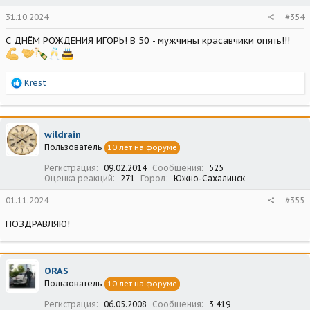
31.10.2024
#354
С ДНЁМ РОЖДЕНИЯ ИГОРЬ! В 50 - мужчины красавчики опять!!!
Р
Krest
е
а
к
ц
wildrain
и
Пользователь
10 лет на форуме
и
:
Регистрация
09.02.2014
Сообщения
525
Оценка реакций
271
Город
Южно-Сахалинск
01.11.2024
#355
ПОЗДРАВЛЯЮ!
ORAS
Пользователь
10 лет на форуме
Регистрация
06.05.2008
Сообщения
3 419