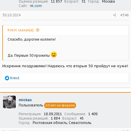
Оценка реакций
11 857
Возраст
51
Город
Москва
Сайт
vk.com
30.10.2024
#346
Krest сказал(а):
Спасибо, дорогие коллеги!
Да. Первые 50 прожиты
Искренне поздравляю! Надеюсь что вторые 50 пройдут не хуже!
Р
Krest
е
а
к
ц
mickas
и
Пользователь
10 лет на форуме
и
:
Регистрация
18.09.2011
Сообщения
1 409
Оценка реакций
1 884
Возраст
45
Город
Ростовская область; Севастополь