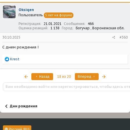
к
ц
Oksiqen
и
Пользователь
5 лет на форуме
и
:
Регистрация
21.01.2021
Сообщения
466
Оценка реакций
1 138
Город
Богучар , Воронежская обл.
30.10.2025
#360
С днем рождения !
Р
Krest
е
а
к
Первый
Последняя
Назад
18 из 20
Вперед
ц
и
Вам необходимо войти или зарегистрироваться, чтобы здесь от
и
:
Дни рождения
Русский (RU)