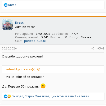
Р
Krest
е
а
к
ц
Krest
и
Administrator
и
:
Регистрация
17.05.2005
Сообщения
7 774
Оценка реакций
3 345
Возраст
51
Город
Москва
Сайт
pobeda-club.ru
30.10.2024
#342
Спасибо, дорогие коллеги!
ash-oldgaz сказал(а):
Уж не юбилей ли сегодня?
Да. Первые 50 прожиты
Р
Oksiqen
,
Старик Макгаккет
,
Димастый
и еще 1 человек
е
а