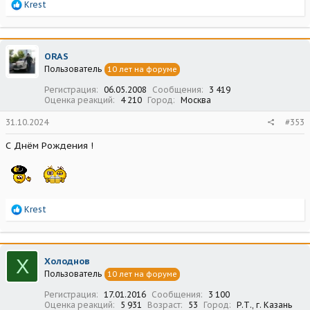
Р
Krest
е
а
к
ц
ORAS
и
Пользователь
10 лет на форуме
и
:
Регистрация
06.05.2008
Сообщения
3 419
Оценка реакций
4 210
Город
Москва
31.10.2024
#353
С Днём Рождения !
Р
Krest
е
а
к
ц
Х
Холоднов
и
Пользователь
10 лет на форуме
и
:
Регистрация
17.01.2016
Сообщения
3 100
Оценка реакций
5 931
Возраст
53
Город
Р.Т., г. Казань