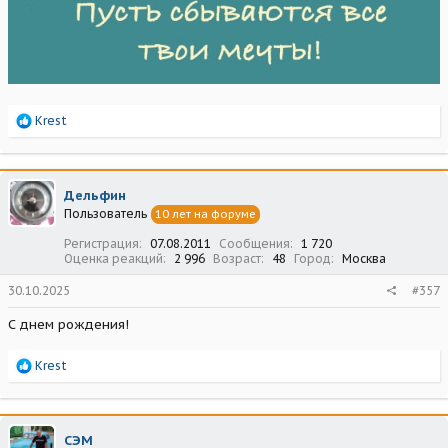
Р
Krest
е
а
к
ц
Дельфин
и
Пользователь
10 лет на форуме
и
:
Регистрация
07.08.2011
Сообщения
1 720
Оценка реакций
2 996
Возраст
48
Город
Москва
30.10.2025
#357
С днем рождения!
Р
Krest
е
а
к
ц
СЭМ
и