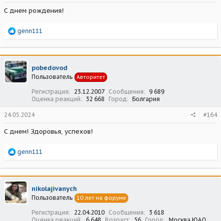
С днем рождения!
Р
genn111
е
а
к
ц
pobedovod
и
Пользователь
Авторитет
и
:
Регистрация
23.12.2007
Сообщения
9 689
Оценка реакций
32 668
Город
Болгария
24.05.2024
#164
С днем! Здоровья, успехов!
Р
genn111
е
а
к
ц
nikolajivanych
и
Пользователь
10 лет на форуме
и
:
Регистрация
22.04.2010
Сообщения
3 618
Оценка реакций
6 648
Возраст
56
Город
Москва ЮАО