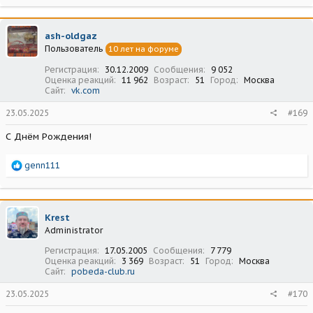
а
к
ц
ash-oldgaz
и
Пользователь
10 лет на форуме
и
:
Регистрация
30.12.2009
Сообщения
9 052
Оценка реакций
11 962
Возраст
51
Город
Москва
Сайт
vk.com
23.05.2025
#169
С Днём Рождения!
Р
genn111
е
а
к
ц
Krest
и
Administrator
и
:
Регистрация
17.05.2005
Сообщения
7 779
Оценка реакций
3 369
Возраст
51
Город
Москва
Сайт
pobeda-club.ru
23.05.2025
#170