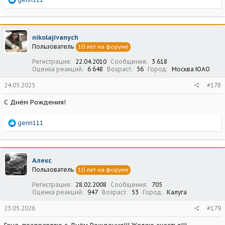
е
а
к
ц
nikolajivanych
и
Пользователь
10 лет на форуме
и
:
Регистрация
22.04.2010
Сообщения
3 618
Оценка реакций
6 648
Возраст
56
Город
Москва ЮАО
24.05.2025
#178
С Днём Рождения!
Р
genn111
е
а
к
ц
Алекс
и
Пользователь
10 лет на форуме
и
:
Регистрация
28.02.2008
Сообщения
705
Оценка реакций
947
Возраст
53
Город
Калуга
23.05.2026
#179