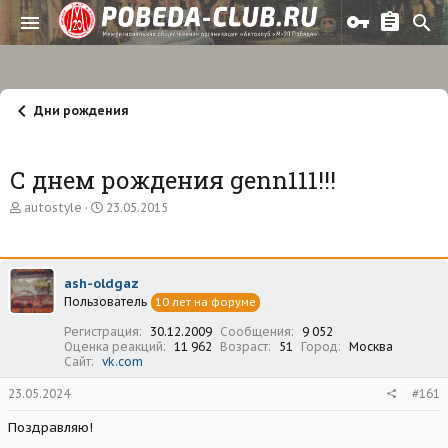
Дни рождения
С днем рождения genn111!!!
А
Д
autostyle
23.05.2015
в
а
т
т
о
а
р
н
ash-oldgaz
т
а
Пользователь
е
ч
10 лет на форуме
м
а
Регистрация
30.12.2009
Сообщения
9 052
ы
л
Оценка реакций
11 962
Возраст
51
Город
Москва
а
Сайт
vk.com
23.05.2024
#161
Поздравляю!