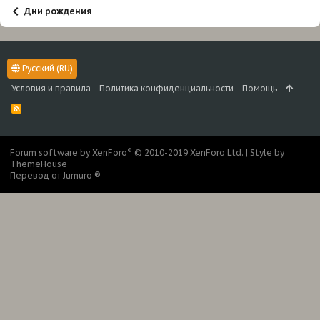
Дни рождения
Русский (RU)
Условия и правила
Политика конфиденциальности
Помощь
R
S
S
®
Forum software by XenForo
© 2010-2019 XenForo Ltd.
|
Style by
ThemeHouse
Перевод от Jumuro ®