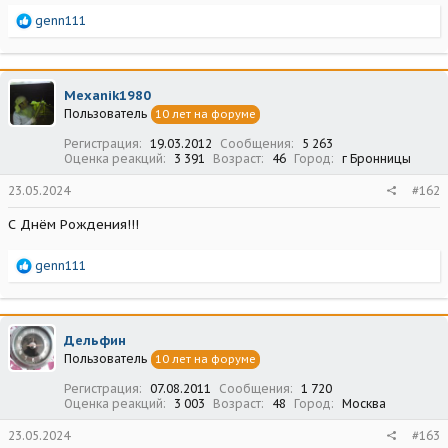
Р
genn111
е
а
к
ц
Mexanik1980
и
Пользователь
10 лет на форуме
и
:
Регистрация
19.03.2012
Сообщения
5 263
Оценка реакций
3 391
Возраст
46
Город
г Бронницы
23.05.2024
#162
С Днём Рождения!!!
Р
genn111
е
а
к
ц
Дельфин
и
Пользователь
10 лет на форуме
и
:
Регистрация
07.08.2011
Сообщения
1 720
Оценка реакций
3 003
Возраст
48
Город
Москва
23.05.2024
#163