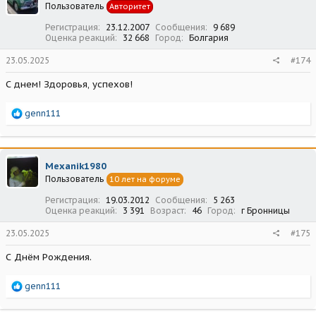
Пользователь
Авторитет
и
:
Регистрация
23.12.2007
Сообщения
9 689
Оценка реакций
32 668
Город
Болгария
23.05.2025
#174
С днем! Здоровья, успехов!
Р
genn111
е
а
к
ц
Mexanik1980
и
Пользователь
10 лет на форуме
и
:
Регистрация
19.03.2012
Сообщения
5 263
Оценка реакций
3 391
Возраст
46
Город
г Бронницы
23.05.2025
#175
С Днём Рождения.
Р
genn111
е
а