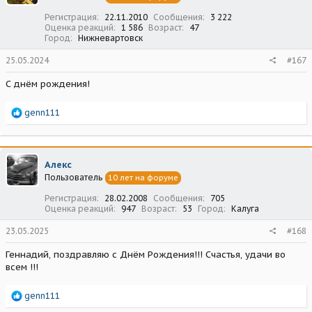
:
Регистрация
22.11.2010
Сообщения
3 222
Оценка реакций
1 586
Возраст
47
Город
Нижневартовск
25.05.2024
#167
С днём рождения!
Р
genn111
е
а
к
ц
Алекс
и
Пользователь
10 лет на форуме
и
:
Регистрация
28.02.2008
Сообщения
705
Оценка реакций
947
Возраст
53
Город
Калуга
23.05.2025
#168
Геннадий, поздравляю с Днём Рождения!!! Счастья, удачи во
всем !!!
Р
genn111
е