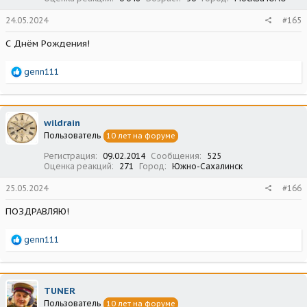
24.05.2024
#165
С Днём Рождения!
Р
genn111
е
а
к
ц
wildrain
и
Пользователь
10 лет на форуме
и
:
Регистрация
09.02.2014
Сообщения
525
Оценка реакций
271
Город
Южно-Сахалинск
25.05.2024
#166
ПОЗДРАВЛЯЮ!
Р
genn111
е
а
к
ц
TUNER
и
Пользователь
10 лет на форуме
и