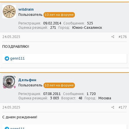
к
ц
wildrain
и
Пользователь
10 лет на форуме
и
:
Регистрация
09.02.2014
Сообщения
525
Оценка реакций
271
Город
Южно-Сахалинск
24.05.2025
#176
ПОЗДРАВЛЯЮ!
Р
genn111
е
а
к
ц
Дельфин
и
Пользователь
10 лет на форуме
и
:
Регистрация
07.08.2011
Сообщения
1 720
Оценка реакций
3 003
Возраст
48
Город
Москва
24.05.2025
#177
С днем рождения!
Р
genn111