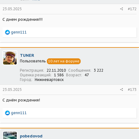
23.05.2025
#172
С днем рождения!!!
Р
genn111
е
а
к
ц
TUNER
и
Пользователь
10 лет на форуме
и
:
Регистрация
22.11.2010
Сообщения
3 222
Оценка реакций
1 586
Возраст
47
Город
Нижневартовск
23.05.2025
#173
С днём рождения!
Р
genn111
е
а
к
ц
pobedovod
и