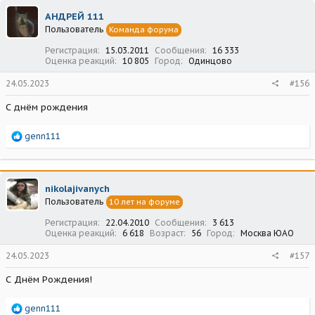
ц
АНДРЕЙ 111
и
Пользователь
Команда форума
и
:
Регистрация
15.03.2011
Сообщения
16 333
Оценка реакций
10 805
Город
Одинцово
24.05.2023
#156
С днём рождения
Р
genn111
е
а
к
ц
nikolajivanych
и
Пользователь
10 лет на форуме
и
:
Регистрация
22.04.2010
Сообщения
3 613
Оценка реакций
6 618
Возраст
56
Город
Москва ЮАО
24.05.2023
#157
С Днём Рождения!
Р
genn111