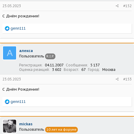
23.05.2023
#152
С Днём рождения!
Р
genn111
е
а
к
ц
А
алекса
и
Пользователь
R.I.P.
и
:
Регистрация
04.11.2007
Сообщения
5 137
Оценка реакций
3 602
Возраст
67
Город
Москва
23.05.2023
#153
С Днём Рождения!
Р
genn111
е
а
к
ц
mickas
и
Пользователь
10 лет на форуме
и