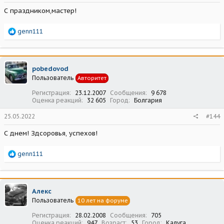
С праздником,мастер!
Р
genn111
е
а
к
ц
pobedovod
и
Пользователь
Авторитет
и
:
Регистрация
23.12.2007
Сообщения
9 678
Оценка реакций
32 605
Город
Болгария
25.05.2022
#144
С днем! Здсоровья, успехов!
Р
genn111
е
а
к
ц
Алекс
и
Пользователь
10 лет на форуме
и
:
Регистрация
28.02.2008
Сообщения
705
Оценка реакций
947
Возраст
53
Город
Калуга