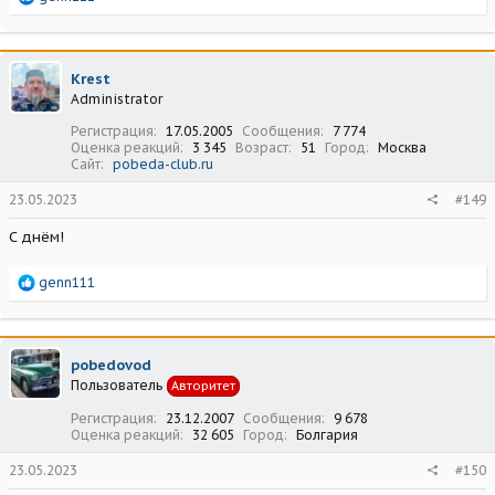
е
а
к
ц
Krest
и
Administrator
и
:
Регистрация
17.05.2005
Сообщения
7 774
Оценка реакций
3 345
Возраст
51
Город
Москва
Сайт
pobeda-club.ru
23.05.2023
#149
С днём!
Р
genn111
е
а
к
ц
pobedovod
и
Пользователь
Авторитет
и
:
Регистрация
23.12.2007
Сообщения
9 678
Оценка реакций
32 605
Город
Болгария
23.05.2023
#150