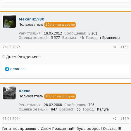
е
а
к
ц
Mexanik1980
и
Пользователь
10 лет на форуме
и
:
Регистрация
19.03.2012
Сообщения
5 261
Оценка реакций
3 377
Возраст
46
Город
г Бронницы
24.05.2023
#158
С Днём Рождения!!!
Р
genn111
е
а
к
ц
Алекс
и
Пользователь
10 лет на форуме
и
:
Регистрация
28.02.2008
Сообщения
705
Оценка реакций
947
Возраст
53
Город
Калуга
23.05.2024
#159
Гена, поздравляю с Днём Рождения!!! Будь здоров! Счастья!!!