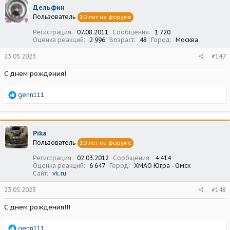
ц
Дельфин
и
Пользователь
10 лет на форуме
и
:
Регистрация
07.08.2011
Сообщения
1 720
Оценка реакций
2 996
Возраст
48
Город
Москва
23.05.2023
#147
С днем рождения!
Р
genn111
е
а
к
ц
Pika
и
Пользователь
10 лет на форуме
и
:
Регистрация
02.03.2012
Сообщения
4 414
Оценка реакций
6 647
Город
ХМАО Югра - Омск
Сайт
vk.ru
23.05.2023
#148
С днем рождения!!!
Р
genn111