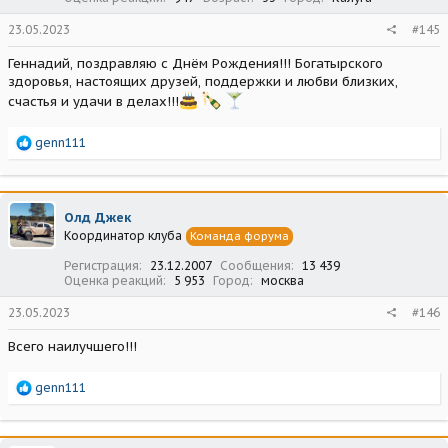
23.05.2023
#145
Геннадий, поздравляю с Днём Рождения!!! Богатырского
здоровья, настоящих друзей, поддержки и любви близких,
счастья и удачи в делах!!!
Р
genn111
е
а
к
ц
Олд Джек
и
Координатор клуба
Команда форума
и
:
Регистрация
23.12.2007
Сообщения
13 439
Оценка реакций
5 953
Город
москва
23.05.2023
#146
Всего наилучшего!!!
Р
genn111
е
а
к