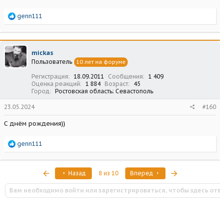
Р
genn111
е
а
к
ц
mickas
и
Пользователь
10 лет на форуме
и
:
Регистрация
18.09.2011
Сообщения
1 409
Оценка реакций
1 884
Возраст
45
Город
Ростовская область; Севастополь
23.05.2024
#160
С днём рождения))
Р
genn111
е
а
к
Первый
Последняя
Назад
8 из 10
Вперед
ц
и
Вам необходимо войти или зарегистрироваться, чтобы здесь от
и
: