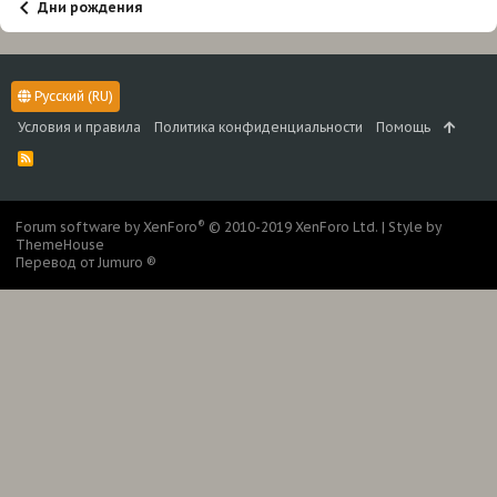
Дни рождения
Русский (RU)
Условия и правила
Политика конфиденциальности
Помощь
R
S
S
®
Forum software by XenForo
© 2010-2019 XenForo Ltd.
|
Style by
ThemeHouse
Перевод от Jumuro ®