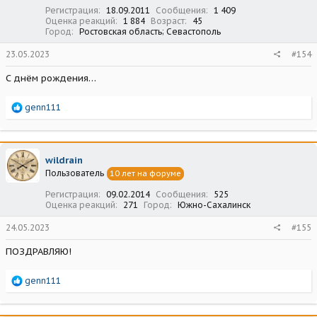
:
Регистрация
18.09.2011
Сообщения
1 409
Оценка реакций
1 884
Возраст
45
Город
Ростовская область; Севастополь
23.05.2023
#154
С днём рождения…
Р
genn111
е
а
к
ц
wildrain
и
Пользователь
10 лет на форуме
и
:
Регистрация
09.02.2014
Сообщения
525
Оценка реакций
271
Город
Южно-Сахалинск
24.05.2023
#155
ПОЗДРАВЛЯЮ!
Р
genn111
е
а
к