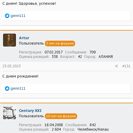
С днем! Здоровья, успехов!
Р
genn111
е
а
к
ц
Artur
и
Пользователь
5 лет на форуме
и
:
Регистрация
07.02.2017
Сообщения
709
Оценка реакций
338
Возраст
42
Город
АЛАНИЯ
23.05.2023
#151
С днем рождения!
Р
genn111
е
а
к
ц
Century XXI
и
Пользователь
10 лет на форуме
и
:
Регистрация
18.04.2008
Сообщения
842
Оценка реакций
2 604
Город
Челябинск/Hanau