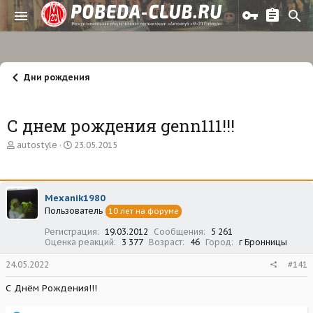
Дни рождения
С днем рождения genn111!!!
А
Д
autostyle
23.05.2015
в
а
т
т
о
а
р
н
Mexanik1980
т
а
Пользователь
е
ч
10 лет на форуме
м
а
Регистрация
19.03.2012
Сообщения
5 261
ы
л
Оценка реакций
3 377
Возраст
46
Город
г Бронницы
а
24.05.2022
#141
С Днём Рождения!!!