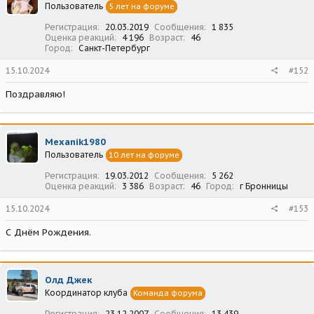
Пользователь
5 лет на форуме
Регистрация
20.03.2019
Сообщения
1 835
Оценка реакций
4 196
Возраст
46
Город
Санкт-Петербург
15.10.2024
#152
Поздравляю!
Mexanik1980
Пользователь
10 лет на форуме
Регистрация
19.03.2012
Сообщения
5 262
Оценка реакций
3 386
Возраст
46
Город
г Бронницы
15.10.2024
#153
С Днём Рождения.
Олд Джек
Координатор клуба
Команда форума
Регистрация
23.12.2007
Сообщения
13 439