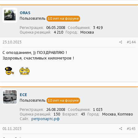
ORAS
Пользователь
10 лет на форуме
Регистрация
06.05.2008
Сообщения
3 419
Оценка реакций
4 210
Город
Москва
23.10.2023
#144
С опозданием, )) ПОЗДРАВЛЯЮ !
Здоровья, счастливых километров !
ECE
Пользователь
10 лет на форуме
Регистрация
26.08.2008
Сообщения
1 023
Оценка реакций
130
Возраст
43
Город
Москва, Коптево
Сайт
ретропартс.рф
01.11.2023
#145