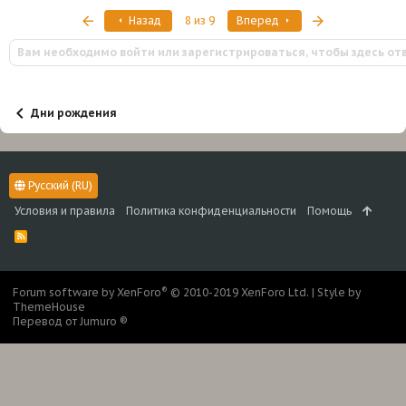
Первый
Последняя
Назад
8 из 9
Вперед
Вам необходимо войти или зарегистрироваться, чтобы здесь от
Дни рождения
Русский (RU)
Условия и правила
Политика конфиденциальности
Помощь
R
S
S
®
Forum software by XenForo
© 2010-2019 XenForo Ltd.
|
Style by
ThemeHouse
Перевод от Jumuro ®