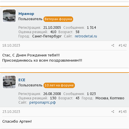
Мрамор
Пользователь
Ветеран форума
Регистрация
21.10.2005
Сообщения
1 314
Оценка реакций
410
Возраст
58
Город
Санкт-Петербург
Сайт
retrodetal.ru
18.10.2023
#142
Стас, С Днем Рождения тебя!!!
Присоединяюсь ко всем поздравлениям!!!
ECE
Пользователь
10 лет на форуме
Регистрация
26.08.2008
Сообщения
1 023
Оценка реакций
130
Возраст
43
Город
Москва, Коптево
Сайт
ретропартс.рф
23.10.2023
#143
Спасибо Артем!