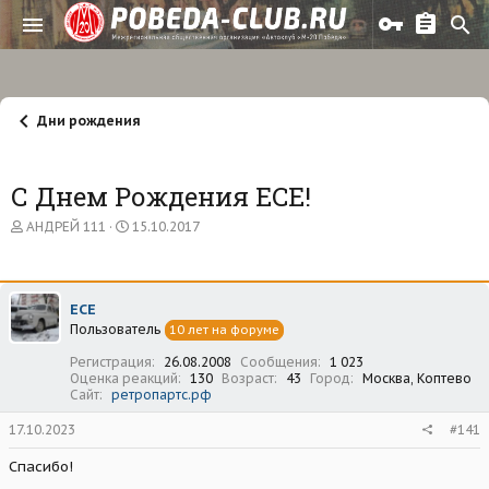
Дни рождения
С Днем Рождения ECE!
А
Д
АНДРЕЙ 111
15.10.2017
в
а
т
т
о
а
р
н
ECE
т
а
Пользователь
е
ч
10 лет на форуме
м
а
Регистрация
26.08.2008
Сообщения
1 023
ы
л
Оценка реакций
130
Возраст
43
Город
Москва, Коптево
а
Сайт
ретропартс.рф
17.10.2023
#141
Спасибо!