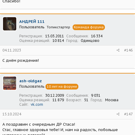
Спасибо!
АНДРЕЙ 111
Пользователь
Топикстартер
Команда форума
Регистрация
15.03.2011
Сообщения
16 334
Оценка реакций
10 814
Город
Одинцово
04.11.2023
#146
С днём рождения!
ash-oldgaz
Пользователь
10 лет на форуме
Регистрация
30.12.2009
Сообщения
9 031
Оценка реакций
11 879
Возраст
51
Город
Москва
Сайт
vk.com
15.10.2024
#147
А поздравим с очередным ДР Стаса!
Стас, главное здоровья тебе! И, нам на радость, побольше