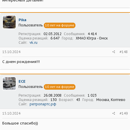
интересных деталей!
Pika
Пользователь
10 лет на форуме
Регистрация
02.03.2012
Сообщения
4 414
Оценка реакций
6 647
Город
ХМАО Югра - Омск
Сайт
vk.ru
15.10.2024
#148
С днем рождения!!!
ECE
Пользователь
10 лет на форуме
Регистрация
26.08.2008
Сообщения
1 023
Оценка реакций
130
Возраст
43
Город
Москва, Коптево
Сайт
ретропартс.рф
15.10.2024
#149
Большое спасибо))