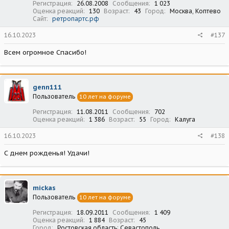
Регистрация
26.08.2008
Сообщения
1 023
Оценка реакций
130
Возраст
43
Город
Москва, Коптево
Сайт
ретропартс.рф
16.10.2023
#137
Всем огромное Спасибо!
genn111
Пользователь
10 лет на форуме
Регистрация
11.08.2011
Сообщения
702
Оценка реакций
1 386
Возраст
55
Город
Калуга
16.10.2023
#138
С днем рожденья! Удачи!
mickas
Пользователь
10 лет на форуме
Регистрация
18.09.2011
Сообщения
1 409
Оценка реакций
1 884
Возраст
45
Город
Ростовская область; Севастополь