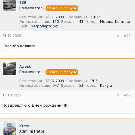
ECE
Пользователь
10 лет на форуме
Регистрация
26.08.2008
Сообщения
1 023
Оценка реакций
130
Возраст
43
Город
Москва, Коптево
Сайт
ретропартс.рф
01.11.2020
#124
Спасибо коллеги!!
Алекс
Пользователь
10 лет на форуме
Регистрация
28.02.2008
Сообщения
705
Оценка реакций
947
Возраст
53
Город
Калуга
15.10.2023
#125
Поздравляю с Днём рождения!!!
Krest
Administrator