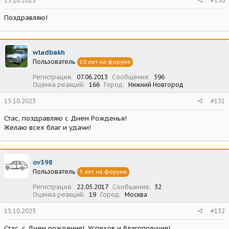
15.10.2023
#130
Поздравляю!
wladbakh
Пользователь
10 лет на форуме
Регистрация
07.06.2013
Сообщения
596
Оценка реакций
166
Город
Нижний Новгород
15.10.2023
#131
Стас, поздравляю с Днем Рожденья!
Желаю всех благ и удачи!
ov398
Пользователь
5 лет на форуме
Регистрация
22.05.2017
Сообщения
32
Оценка реакций
19
Город
Москва
15.10.2023
#132
Стас, с Днем рождения!, Успехов и благополучия!