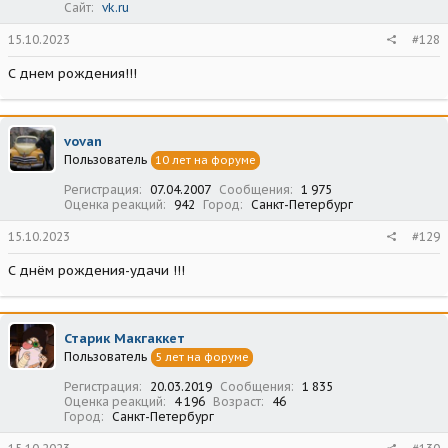
Сайт
vk.ru
15.10.2023
#128
С днем рождения!!!
vovan
Пользователь
10 лет на форуме
Регистрация
07.04.2007
Сообщения
1 975
Оценка реакций
942
Город
Санкт-Петербург
15.10.2023
#129
С днём рождения-удачи !!!
Старик Макгаккет
Пользователь
5 лет на форуме
Регистрация
20.03.2019
Сообщения
1 835
Оценка реакций
4 196
Возраст
46
Город
Санкт-Петербург