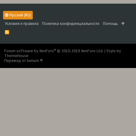
Русский (RU)
Условия и правила
Политика конфиденциальности
Помощь
R
S
S
®
Forum software by XenForo
© 2010-2019 XenForo Ltd.
|
Style by
ThemeHouse
Перевод от Jumuro ®