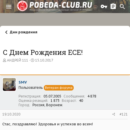
Дни рождения
С Днем Рождения ECE!
А
Д
АНДРЕЙ 111
15.10.2017
в
а
т
т
о
а
р
н
SMV
т
а
Пользователь
е
ч
Ветеран форума
м
а
Регистрация
05.07.2005
Сообщения
4 878
ы
л
Оценка реакций
1 873
Возраст
40
а
Город
Россия, Воронеж
19.10.2020
#121
Стас, поздравляю! Здоровья и успехов во всем!