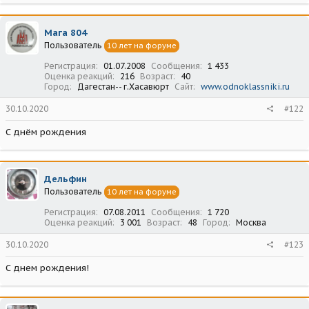
Мага 804
Пользователь
10 лет на форуме
Регистрация
01.07.2008
Сообщения
1 433
Оценка реакций
216
Возраст
40
Город
Дагестан-- г.Хасавюрт
Сайт
www.odnoklassniki.ru
30.10.2020
#122
С днём рождения
Дельфин
Пользователь
10 лет на форуме
Регистрация
07.08.2011
Сообщения
1 720
Оценка реакций
3 001
Возраст
48
Город
Москва
30.10.2020
#123
С днем рождения!