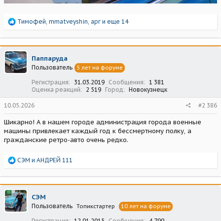
Р
Тимофей
,
mmatveyshin
,
арг
и еще 14
е
а
к
ц
Паппаруда
и
Пользователь
5 лет на форуме
и
:
Регистрация
31.03.2019
Сообщения
1 381
Оценка реакций
2 519
Город
Новокузнецк
10.05.2026
#2 386
Шикарно! А в нашем городе администрация города военные
машины привлекает каждый год к бессмертному полку, а
гражданские ретро-авто очень редко.
Р
СЭМ
и
АНДРЕЙ 111
е
а
к
ц
СЭМ
и
Пользователь
Топикстартер
10 лет на форуме
и
:
Регистрация
12.01.2015
Сообщения
4 799