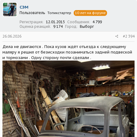
ц
СЭМ
и
Пользователь
Топикстартер
10 лет на форуме
и
:
Регистрация
12.01.2015
Сообщения
4 799
Оценка реакций
9 174
Город
Выборг
26.06.2026
#2 394
Дела не двигаются . Пока кузов ждёт отъезда к следующему
маляру я решил от безисходки позаниматься задней подвеской
и тормозами . Одну сторону почти сделали .