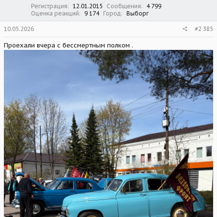
:
Регистрация
12.01.2015
Сообщения
4 799
Оценка реакций
9 174
Город
Выборг
10.05.2026
#2 385
Проехали вчера с бессмертным полком .