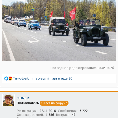
Последнее редактирование:
08.05.2026
Р
Тимофей
,
mmatveyshin
,
арг
и еще 20
е
а
к
ц
TUNER
и
Пользователь
10 лет на форуме
и
:
Регистрация
22.11.2010
Сообщения
3 222
Оценка реакций
1 586
Возраст
47