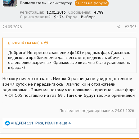
Пользователь
Топикстартер
10 лет на форуме
и
:
Регистрация
12.01.2015
Сообщения
4 799
Оценка реакций
9 174
Город
Выборг
24.05.2026
#2 393
gazovod сказал(а):
Доброго! Интересно сравнение фг105 и родных фар. Дальность
видимости при ближнем и дальнем свете, видимость обочины,
ослепление встречных. Одинаковые ли лампы были установлены
в фарах?
Не могу ничего сказать . Никакой разницы не увидел , в темное
время суток не передвигаюсь . Лампочки и отражатели
одинаковые . Заменил потому что появились оригинальные фары
. А ФГ 105 поставлю на газ 69 . Там они будут так же оригиналом
.
Последнее редактирование:
24.05.2026
Р
АНДРЕЙ 111
,
Pika
,
ИВАН
и еще 4
е
а
к