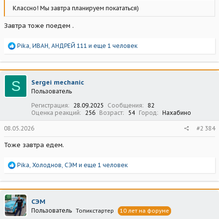
Классно! Мы завтра планируем покататься)
Завтра тоже поедем .
Р
Pika
,
ИВАН
,
АНДРЕЙ 111
и еще 1 человек
е
а
к
ц
S
Sergei mechanic
и
Пользователь
и
:
Регистрация
28.09.2025
Сообщения
82
Оценка реакций
256
Возраст
54
Город
Нахабино
08.05.2026
#2 384
Тоже завтра едем.
Р
Pika
,
Холоднов
,
СЭМ
и еще 1 человек
е
а
к
ц
СЭМ
и
Пользователь
Топикстартер
10 лет на форуме
и