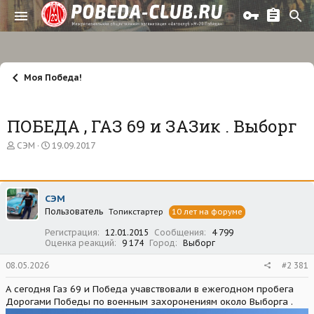
Моя Победа!
ПОБЕДА , ГАЗ 69 и ЗАЗик . Выборг
А
Д
СЭМ
19.09.2017
в
а
т
т
о
а
р
н
СЭМ
т
а
Пользователь
е
ч
Топикстартер
10 лет на форуме
м
а
Регистрация
12.01.2015
Сообщения
4 799
ы
л
Оценка реакций
9 174
Город
Выборг
а
08.05.2026
#2 381
А сегодня Газ 69 и Победа учавствовали в ежегодном пробега
Дорогами Победы по военным захоронениям около Выборга .