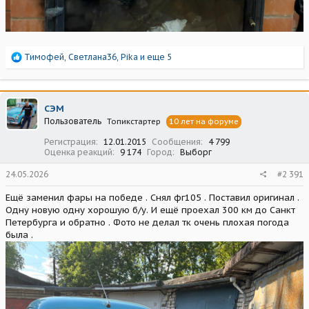
Р
Тимофей
,
Светлана36
,
Pika
и еще 5
е
а
к
ц
СЭМ
и
Пользователь
Топикстартер
10 лет на форуме
и
:
Регистрация
12.01.2015
Сообщения
4 799
Оценка реакций
9 174
Город
Выборг
24.05.2026
#2 391
Ещё заменил фары на победе . Снял фг105 . Поставил оригинал .
Одну новую одну хорошую б/у. И ещё проехал 300 км до Санкт
Петербурга и обратно . Фото не делал тк очень плохая погода
была .