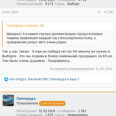
Оценка реакций
9 174
Город
Выборг
10.05.2026
#2 387
Паппаруда сказал(а):
Шикарно! А в нашем городе администрация города военные
машины привлекает каждый год к бессмертному полку, а
гражданские ретро-авто очень редко.
Так у нас также . 9 мая ни победа ни газ 69 никому не нужен в
Выборге . Это мы ездили в более маленький городишко за 80 км .
Там было очень душевно . Понравилось .
Последнее редактирование:
11.05.2026
Р
ash-oldgaz
,
Mexanik1980
,
Паппаруда
и еще 3
е
а
к
ц
Паппаруда
и
Пользователь
5 лет на форуме
и
:
Регистрация
31.03.2019
Сообщения
1 381
Оценка реакций
2 519
Город
Новокузнецк