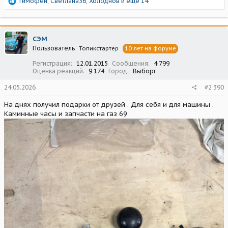
Р
Тимофей
,
Светлана36
,
Холоднов
и еще 14
е
а
к
ц
СЭМ
и
Пользователь
Топикстартер
10 лет на форуме
и
:
Регистрация
12.01.2015
Сообщения
4 799
Оценка реакций
9 174
Город
Выборг
24.05.2026
#2 390
На днях получил подарки от друзей . Для себя и для машины .
Каминные часы и запчасти на газ 69