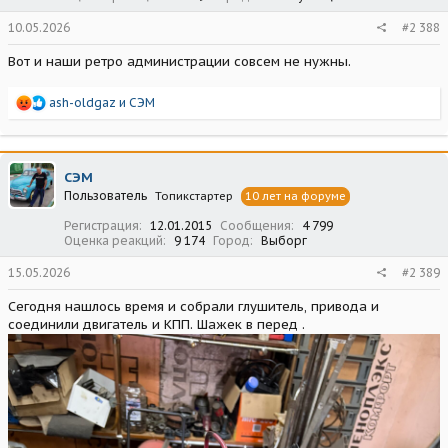
10.05.2026
#2 388
Вот и наши ретро администрации совсем не нужны.
Р
ash-oldgaz
и
СЭМ
е
а
к
ц
СЭМ
и
Пользователь
Топикстартер
10 лет на форуме
и
:
Регистрация
12.01.2015
Сообщения
4 799
Оценка реакций
9 174
Город
Выборг
15.05.2026
#2 389
Сегодня нашлось время и собрали глушитель, привода и
соединили двигатель и КПП. Шажек в перед .