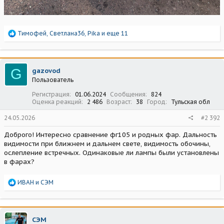
Р
Тимофей
,
Светлана36
,
Pika
и еще 11
е
а
к
ц
G
gazovod
и
Пользователь
и
:
Регистрация
01.06.2024
Сообщения
824
Оценка реакций
2 486
Возраст
38
Город
Тульская обл
24.05.2026
#2 392
Доброго! Интересно сравнение фг105 и родных фар. Дальность
видимости при ближнем и дальнем свете, видимость обочины,
ослепление встречных. Одинаковые ли лампы были установлены
в фарах?
Р
ИВАН
и
СЭМ
е
а
к
ц
СЭМ
и