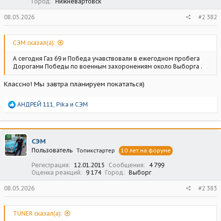
Город
Нижневартовск
08.05.2026
#2 382
СЭМ сказал(а):
А сегодня Газ 69 и Победа учавствовали в ежегодном пробега
Дорогами Победы по военным захоронениям около Выборга .
Классно! Мы завтра планируем покататься)
Р
АНДРЕЙ 111
,
Pika
и
СЭМ
е
а
к
ц
СЭМ
и
Пользователь
Топикстартер
10 лет на форуме
и
:
Регистрация
12.01.2015
Сообщения
4 799
Оценка реакций
9 174
Город
Выборг
08.05.2026
#2 383
TUNER сказал(а):