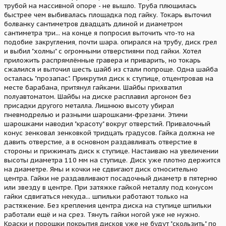
трубой на массивной опоре - не вышло. Труба плющилась
быстрее чем выбивалась площадка под гайку. Токарь выточил
болванку сантиметров двадцать длиной и диаметром
сантиметра три... на конце я попросил выточить что-то на
подобие закругления, почти шара. опирался на трубу, диск грел
и выбил "холмы" с огромными отверстиями под гайки. Хотел
приложить распрямлённые гравера и приварить, но токарь
сжалился и выточил шесть шайб из стали попроще. Одна шайба
осталась "прозапас". Прикрутил диск к ступице, отцентровав на
месте барабана, притянул гайками. Шайбы прихватил
полуавтоматом. Шайбы на диске расплавил аргоном без
присадки другого металла. Лишнюю высоту убирал
пневмодрелью и разными шарошками-фрезами. Этими
шарошками наводил "красоту" вокруг отверстий. Привалочный
конус зенковал зенковкой тридцать градусов. Гайка должна не
давить отверстие, а в основном раздавливать отверстие в
стороны и прижимать диск к ступице. Настаиваю на увеличении
высоты диаметра 110 мм на ступице. Диск уже плотно держится
на диаметре. Ямы и кочки не сдвигают диск относительно
центра. Гайки не раздавливают посадочный диаметр в пятерню
или звезду в центре. При затяжке гайкой металлу под конусом
гайки сдвигаться некуда... шпильки работают только на
растяжение. Без крепления центра диска на ступице шпильки
работали ещё и на срез. Тянуть гайки ногой уже не нужно.
Краски и порошки покрытия дисков уже не будут "скользить" по