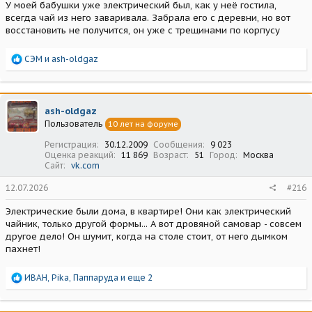
У моей бабушки уже электрический был, как у неё гостила,
всегда чай из него заваривала. Забрала его с деревни, но вот
восстановить не получится, он уже с трещинами по корпусу
Р
СЭМ
и
ash-oldgaz
е
а
к
ц
ash-oldgaz
и
Пользователь
10 лет на форуме
и
:
Регистрация
30.12.2009
Сообщения
9 023
Оценка реакций
11 869
Возраст
51
Город
Москва
Сайт
vk.com
12.07.2026
#216
Электрические были дома, в квартире! Они как электрический
чайник, только другой формы... А вот дровяной самовар - совсем
другое дело! Он шумит, когда на столе стоит, от него дымком
пахнет!
Р
ИВАН
,
Pika
,
Паппаруда
и еще 2
е
а
к