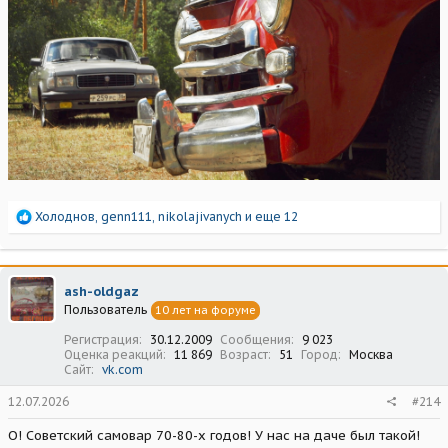
Р
Холоднов
,
genn111
,
nikolajivanych
и еще 12
е
а
к
ц
ash-oldgaz
и
Пользователь
10 лет на форуме
и
:
Регистрация
30.12.2009
Сообщения
9 023
Оценка реакций
11 869
Возраст
51
Город
Москва
Сайт
vk.com
12.07.2026
#214
О! Советский самовар 70-80-х годов! У нас на даче был такой!