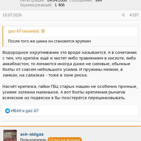
Регистрация
04.04.2006
Сообщения
994
Оценка реакций
1 406
10.07.2026
#207
gaz-67 сказал(а):
После того же цинка он становится хрупким
Водородное охрупчивание это вроде называется. А в сочетании
с тем, что крепёж ещё и чистят либо травлением в кислоте, либо
аквабластом, то ломаются иногда даже не силовые, обычные
болты от совсем небольшого усилия. И пружины мелкие, в
замках, на салазках - тоже в зоне риска.
Насчёт крепежа, гайки ГБЦ старых машин не особенно прочные,
усилие затяжки маленькое. А вот болты крепления рычагов
всяческие из подвески я бы поостерёгся перецинковывать.
Р
ИВАН
и
gaz-67
е
а
к
ц
ash-oldgaz
и
Пользователь
10 лет на форуме
и