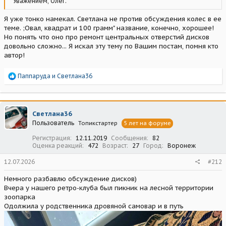
Уважением, Олег.
Я уже тонко намекал. Светлана не против обсуждения колес в ее
теме. ;Овал, квадрат и 100 грамм" название, конечно, хорошее!
Но понять что оно про ремонт центральных отверстий дисков
довольно сложно... Я искал эту тему по Вашим постам, помня кто
автор!
Р
Паппаруда
и
Светлана36
е
а
к
ц
Светлана36
и
Пользователь
Топикстартер
5 лет на форуме
и
:
Регистрация
12.11.2019
Сообщения
82
Оценка реакций
472
Возраст
27
Город
Воронеж
12.07.2026
#212
Немного разбавлю обсуждение дисков)
Вчера у нашего ретро-клуба был пикник на лесной территории
зоопарка
Одолжила у родственника дровяной самовар и в путь