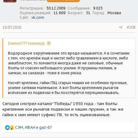
:
Регистрация
30.12.2009
Сообщения
9 023
Оценка реакций
11 869
Возраст
51
Город
Москва
Сайт
vk.com
10.07.2026
#208
Damon777 сказал(а):
Водородное охрупчивание это вроде называется. А в сочетании
с тем, что крепёж ещё и чистят либо травлением в кислоте, либо
аквабластом, то ломаются иногда даже не силовые, обычные
болты от совсем небольшого усилия. И пружины мелкие, в
замках, на салазках - тоже в зоне риска.
Насчёт крепежа, гайки ГБЦ старых машин не особенно прочные,
усилие затяжки маленькое. А вот болты крепления рычагов
всяческие из подвески я бы поостерёгся перецинковывать.
Сегодня смотрел каталог "Победы" 1950 года - там болты
крепления оси рычагов подвески и чашек пружин, а так же
гайки к ним имеют суфикс П8, то есть оцинкованные.
Р
СЭМ
,
ИВАН
и
gaz-67
е
а