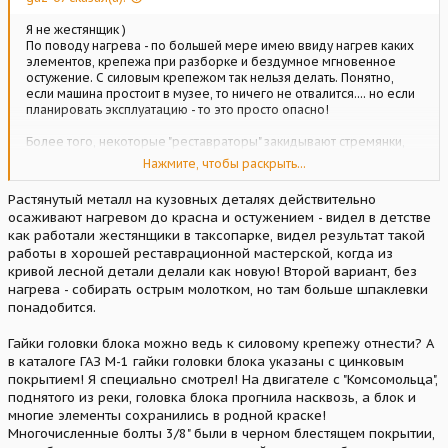
Я не жестянщик )
По поводу нагрева - по большей мере имею ввиду нагрев каких
элементов, крепежа при разборке и бездумное мгновенное
остужение. С силовым крепежом так нельзя делать. Понятно,
если машина простоит в музее, то ничего не отвалится.... но если
планировать эксплуатацию - то это просто опасно!
Более того, некоторые "реставраторы" закидывают стремянки,
силовой крепеж в цинк - все красиво, всем все нравится.... но
Нажмите, чтобы раскрыть...
этого тож делать нельзя! Физику процесса не могу объяснить, но
крепеж с высокой степенью прочности должен оставаться без
Растянутый металл на кузовных деталях действительно
покрытия. После того же цинка он становится хрупким.
осаживают нагревом до красна и остужением - видел в детстве
как работали жестянщики в таксопарке, видел результат такой
работы в хорошей реставрационной мастерской, когда из
кривой лесной детали делали как новую! Второй вариант, без
нагрева - собирать острым молотком, но там больше шпаклевки
понадобится.
Гайки головки блока можно ведь к силовому крепежу отнести? А
в каталоге ГАЗ М-1 гайки головки блока указаны с цинковым
покрытием! Я специально смотрел! На двигателе с "Комсомольца",
поднятого из реки, головка блока прогнила насквозь, а блок и
многие элементы сохранились в родной краске!
Многочисленные болты 3/8" были в черном блестящем покрытии,