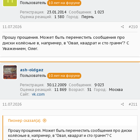
Пользователь
10 лет на форуме
и
:
Регистрация
23.01.2014
Сообщения
1 023
Оценка реакций
1 580
Город
Пермь
11.07.2026
#210
Прошу прощения. Может быть переместить сообщения про
диски колёсные в, например, в "Овал, квадрат и сто грамм"? С
Уважением, Олег.
ash-oldgaz
Пользователь
10 лет на форуме
Регистрация
30.12.2009
Сообщения
9 023
Оценка реакций
11 869
Возраст
51
Город
Москва
Сайт
vk.com
11.07.2026
#211
Пионер сказал(а):
Прошу прощения. Может быть переместить сообщения про диски
колёсные в, например, в "Овал, квадрат и сто грамм"? С