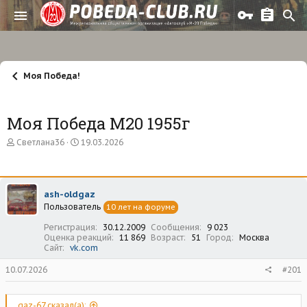
Моя Победа!
Моя Победа М20 1955г
А
Д
Светлана36
19.03.2026
в
а
т
т
о
а
р
н
ash-oldgaz
т
а
Пользователь
е
ч
10 лет на форуме
м
а
Регистрация
30.12.2009
Сообщения
9 023
ы
л
Оценка реакций
11 869
Возраст
51
Город
Москва
а
Сайт
vk.com
10.07.2026
#201
gaz-67 сказал(а):