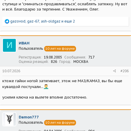
ступице и "сминаться-продавливаться", ослаблять затяжку. Ну вот
и всё. Благодарю за терпение. С Уважением, Олег.
Р
gazovod
,
gaz-67
,
ash-oldgaz
и еще 2
е
а
к
ц
И
ИВАН
и
Пользователь
10 лет на форуме
и
:
Регистрация
19.08.2005
Сообщения
717
Оценка реакций
826
Город
МОСКВА
10.07.2026
#206
ктоже гайки ногой затягивает, этож не МАЗ/КАМАЗ, вы бы еще
кувалдой постучали...
усилия ключа на вылете вполне достаточно.
Damon777
Пользователь
10 лет на форуме