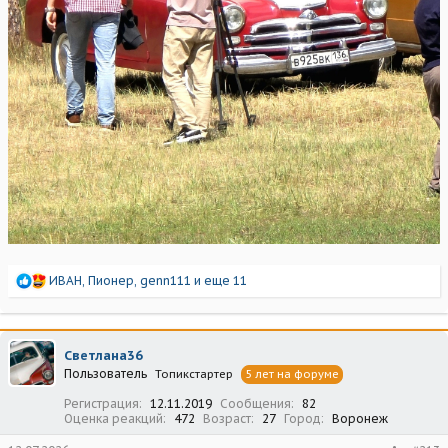
Р
ИВАН
,
Пионер
,
genn111
и еще 11
е
а
к
ц
Светлана36
и
Пользователь
Топикстартер
5 лет на форуме
и
:
Регистрация
12.11.2019
Сообщения
82
Оценка реакций
472
Возраст
27
Город
Воронеж