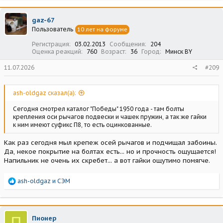
к
ц
gaz-67
и
Пользователь
10 лет на форуме
и
:
Регистрация
03.02.2013
Сообщения
204
Оценка реакций
760
Возраст
36
Город
Минск BY
11.07.2026
#209
ash-oldgaz сказал(а):
Сегодня смотрел каталог "Победы" 1950 года - там болты
крепления оси рычагов подвески и чашек пружин, а так же гайки
к ним имеют суфикс П8, то есть оцинкованные.
Как раз сегодня мыл крепеж осей рычагов и подчищал забоины.
Да, некое покрытие на болтах есть... но и прочность ощущается!
Напильник не очень их скребет... а вот гайки ощутимо помягче.
Р
ash-oldgaz
и
СЭМ
е
а
к
ц
П
Пионер
и