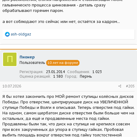
гальвническго процесса цинкования - деталь сразу
обрабатывают горячим паром.
а вот соблюдают это сейчас или нет, остаётся за кадром...
Р
ash-oldgaz
е
а
к
ц
П
Пионер
и
Пользователь
10 лет на форуме
и
:
Регистрация
23.01.2014
Сообщения
1 023
Оценка реакций
1 580
Город
Пермь
10.07.2026
#205
Я бы хотел закончить про МОЙ ремонт ступицы колёсных дисков
Победы. Про отверстие, центрирующее диск на УВЕЛИЧЕННОЙ
ступице Победы и Волги я описывал. Теперь отверстия под гайки.
На одном, самом щербатом диске отверстия были больше чем на
остальных, да ещё и продавленные места под гайки.
Продавлены были так, что диск на ступице не крепился совсем
при всех закрученных до упора в ступицу гайках. Пробовал
выбить площадь вокруг отверстия под гайку толстостенной