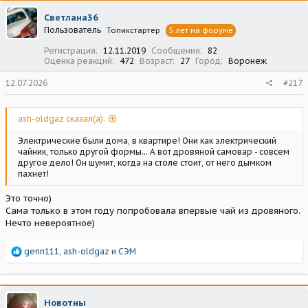
ц
Светлана36
и
Пользователь
Топикстартер
5 лет на форуме
и
:
Регистрация
12.11.2019
Сообщения
82
Оценка реакций
472
Возраст
27
Город
Воронеж
12.07.2026
#217
ash-oldgaz сказал(а):
Электрические были дома, в квартире! Они как электрический
чайник, только другой формы... А вот дровяной самовар - совсем
другое дело! Он шумит, когда на столе стоит, от него дымком
пахнет!
Это точно)
Сама только в этом году попробовала впервые чай из дровяного.
Нечто невероятное)
Р
genn111
,
ash-oldgaz
и
СЭМ
е
а
к
ц
Новотны
и