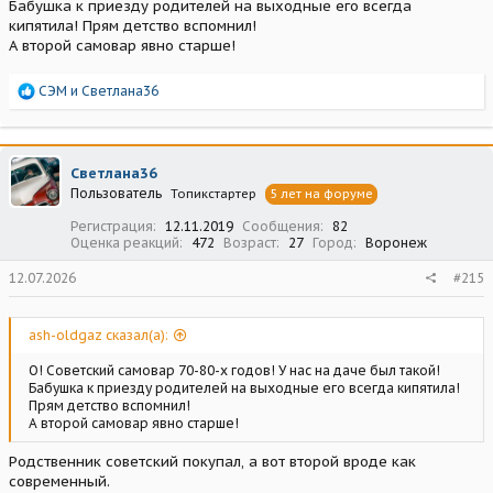
Бабушка к приезду родителей на выходные его всегда
кипятила! Прям детство вспомнил!
А второй самовар явно старше!
Р
СЭМ
и
Светлана36
е
а
к
ц
Светлана36
и
Пользователь
Топикстартер
5 лет на форуме
и
:
Регистрация
12.11.2019
Сообщения
82
Оценка реакций
472
Возраст
27
Город
Воронеж
12.07.2026
#215
ash-oldgaz сказал(а):
О! Советский самовар 70-80-х годов! У нас на даче был такой!
Бабушка к приезду родителей на выходные его всегда кипятила!
Прям детство вспомнил!
А второй самовар явно старше!
Родственник советский покупал, а вот второй вроде как
современный.