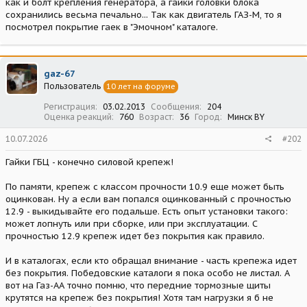
как и болт крепления генератора, а гайки головки блока
сохранились весьма печально... Так как двигатель ГАЗ-М, то я
посмотрел покрытие гаек в "Эмочном" каталоге.
gaz-67
Пользователь
10 лет на форуме
Регистрация
03.02.2013
Сообщения
204
Оценка реакций
760
Возраст
36
Город
Минск BY
10.07.2026
#202
Гайки ГБЦ - конечно силовой крепеж!
По памяти, крепеж с классом прочности 10.9 еще может быть
оцинкован. Ну а если вам попался оцинкованный с прочностью
12.9 - выкидывайте его подальше. Есть опыт установки такого:
может лопнуть или при сборке, или при эксплуатации. С
прочностью 12.9 крепеж идет без покрытия как правило.
И в каталогах, если кто обращал внимание - часть крепежа идет
без покрытия. Победовские каталоги я пока особо не листал. А
вот на Газ-АА точно помню, что передние тормозные щиты
крутятся на крепеж без покрытия! Хотя там нагрузки я б не