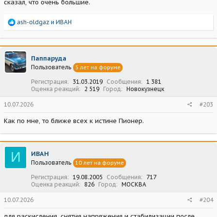
сказал, что очень большие.
Р
ash-oldgaz
и
ИВАН
е
а
к
ц
Паппаруда
и
Пользователь
5 лет на форуме
и
:
Регистрация
31.03.2019
Сообщения
1 381
Оценка реакций
2 519
Город
Новокузнецк
10.07.2026
#203
Как по мне, то ближе всех к истине Пионер.
И
ИВАН
Пользователь
10 лет на форуме
Регистрация
19.08.2005
Сообщения
717
Оценка реакций
826
Город
МОСКВА
10.07.2026
#204
для раскисления, снятия напряжения и стабилизации после