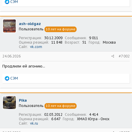
Р
СЭМ
е
а
к
ц
ash-oldgaz
и
Пользователь
10 лет на форуме
и
:
Регистрация
30.12.2009
Сообщения
9 011
Оценка реакций
11 848
Возраст
51
Город
Москва
Сайт
vk.com
24.06.2026
#7 002
Продлили ей агонию...
Р
СЭМ
е
а
к
ц
Pika
и
Пользователь
10 лет на форуме
и
:
Регистрация
02.03.2012
Сообщения
4 414
Оценка реакций
6 647
Город
ХМАО Югра - Омск
Сайт
vk.ru