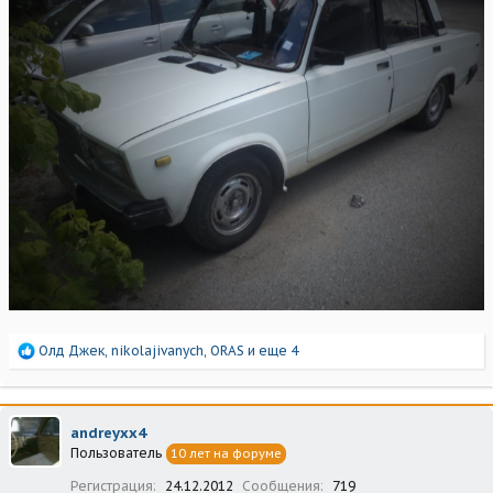
Р
Олд Джек
,
nikolajivanych
,
ORAS
и еще 4
е
а
к
ц
andreyxx4
и
Пользователь
10 лет на форуме
и
:
Регистрация
24.12.2012
Сообщения
719