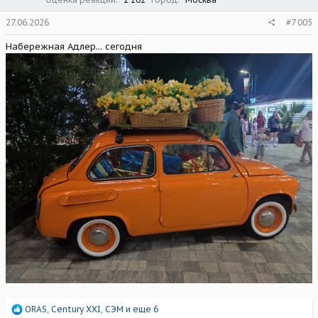
27.06.2026
#7 005
Набережная Адлер... сегодня
Р
ORAS
,
Century XXI
,
СЭМ
и еще 6