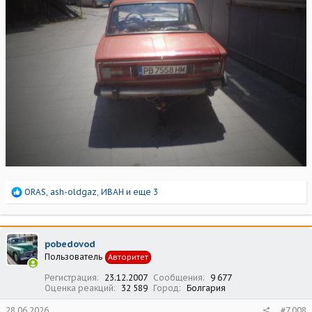
Р
ORAS
,
ash-oldgaz
,
ИВАН
и еще 3
е
а
к
ц
pobedovod
и
Пользователь
Авторитет
и
:
Регистрация
23.12.2007
Сообщения
9 677
Оценка реакций
32 589
Город
Болгария
28.06.2026
#7 008