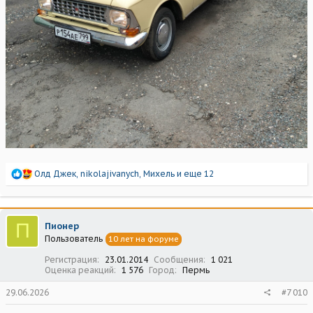
Р
Олд Джек
,
nikolajivanych
,
Михель
и еще 12
е
а
к
ц
П
Пионер
и
Пользователь
10 лет на форуме
и
:
Регистрация
23.01.2014
Сообщения
1 021
Оценка реакций
1 576
Город
Пермь
29.06.2026
#7 010