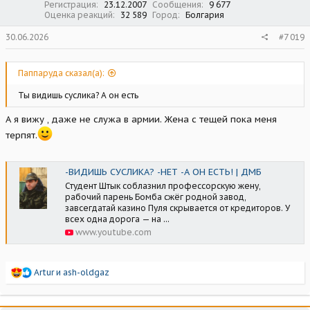
Регистрация
23.12.2007
Сообщения
9 677
Оценка реакций
32 589
Город
Болгария
30.06.2026
#7 019
Паппаруда сказал(а):
Ты видишь суслика? А он есть
А я вижу , даже не служа в армии. Жена с тещей пока меня
терпят.
-ВИДИШЬ СУСЛИКА? -НЕТ -А ОН ЕСТЬ! | ДМБ
Студент Штык соблазнил профессорскую жену,
рабочий парень Бомба сжёг родной завод,
завсегдатай казино Пуля скрывается от кредиторов. У
всех одна дорога — на ...
www.youtube.com
Р
Artur
и
ash-oldgaz
е
а
к