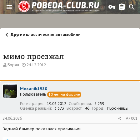
Другие классические автомобили
мимо проезжал
А
Д
Борян
24.12.2012
в
а
т
т
о
а
р
н
Mexanik1980
т
а
Пользователь
е
ч
10 лет на форуме
м
а
Регистрация
19.03.2012
Сообщения
5 259
ы
л
Оценка реакций
3 373
Возраст
46
Город
г Бронницы
а
24.06.2026
#7 001
Задний бампер показался приличным