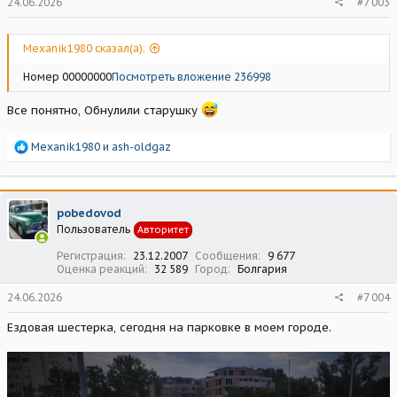
24.06.2026
#7 003
Mexanik1980 сказал(а):
Номер 00000000
Посмотреть вложение 236998
Все понятно, Обнулили старушку
Р
Mexanik1980
и
ash-oldgaz
е
а
к
ц
pobedovod
и
Пользователь
Авторитет
и
:
Регистрация
23.12.2007
Сообщения
9 677
Оценка реакций
32 589
Город
Болгария
24.06.2026
#7 004
Ездовая шестерка, сегодня на парковке в моем городе.