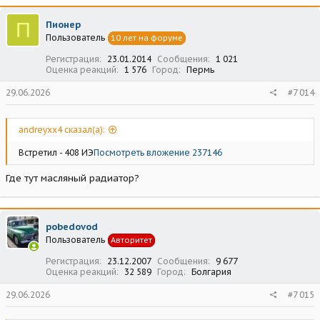
к
ц
П
Пионер
и
Пользователь
10 лет на форуме
и
:
Регистрация
23.01.2014
Сообщения
1 021
Оценка реакций
1 576
Город
Пермь
29.06.2026
#7 014
andreyxx4 сказал(а):
Встретил - 408 ИЭ
Посмотреть вложение 237146
Где тут масляный радиатор?
pobedovod
Пользователь
Авторитет
Регистрация
23.12.2007
Сообщения
9 677
Оценка реакций
32 589
Город
Болгария
29.06.2026
#7 015