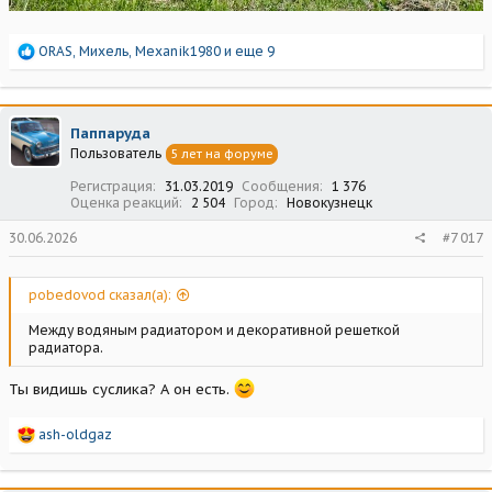
Р
ORAS
,
Михель
,
Mexanik1980
и еще 9
е
а
к
ц
Паппаруда
и
Пользователь
5 лет на форуме
и
:
Регистрация
31.03.2019
Сообщения
1 376
Оценка реакций
2 504
Город
Новокузнецк
30.06.2026
#7 017
pobedovod сказал(а):
Между водяным радиатором и декоративной решеткой
радиатора.
Ты видишь суслика? А он есть.
Р
ash-oldgaz
е
а
к