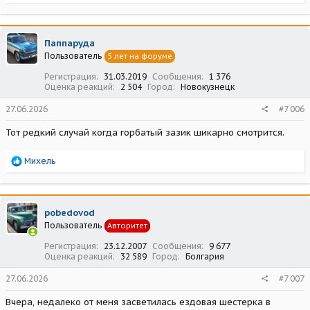
е
а
к
ц
Паппаруда
и
Пользователь
5 лет на форуме
и
:
Регистрация
31.03.2019
Сообщения
1 376
Оценка реакций
2 504
Город
Новокузнецк
27.06.2026
#7 006
Тот редкий случай когда горбатый зазик шикарно смотрится.
Р
Михель
е
а
к
ц
pobedovod
и
Пользователь
Авторитет
и
:
Регистрация
23.12.2007
Сообщения
9 677
Оценка реакций
32 589
Город
Болгария
27.06.2026
#7 007
Вчера, недалеко от меня засветилась ездовая шестерка в