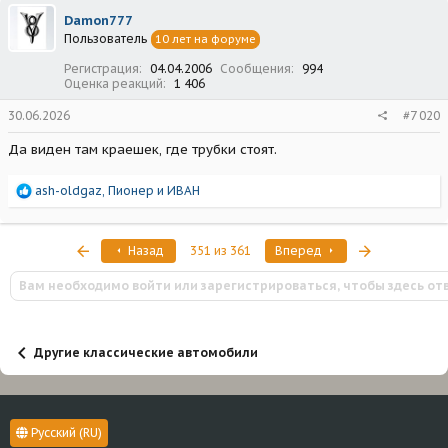
ц
Damon777
и
Пользователь
10 лет на форуме
и
:
Регистрация
04.04.2006
Сообщения
994
Оценка реакций
1 406
30.06.2026
#7 020
Да виден там краешек, где трубки стоят.
Р
ash-oldgaz
,
Пионер
и
ИВАН
е
а
к
Первый
Последняя
Назад
351 из 361
Вперед
ц
и
Вам необходимо войти или зарегистрироваться, чтобы здесь от
и
:
Другие классические автомобили
Русский (RU)