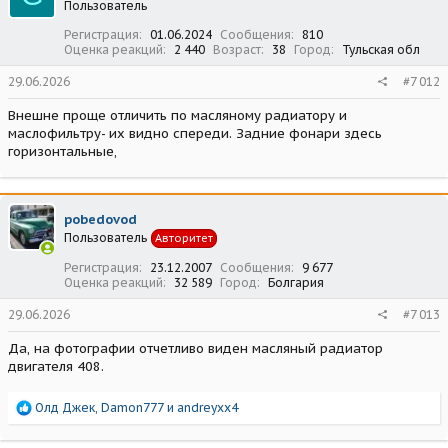
Пользователь
и
:
Регистрация
01.06.2024
Сообщения
810
Оценка реакций
2 440
Возраст
38
Город
Тульская обл
29.06.2026
#7 012
Внешне проще отличить по масляному радиатору и
маслофильтру- их видно спереди. Задние фонари здесь
горизонтальные,
pobedovod
Пользователь
Авторитет
Регистрация
23.12.2007
Сообщения
9 677
Оценка реакций
32 589
Город
Болгария
29.06.2026
#7 013
Да, на фотографии отчетливо виден масляный радиатор
двигателя 408.
Р
Олд Джек
,
Damon777
и
andreyxx4
е
а