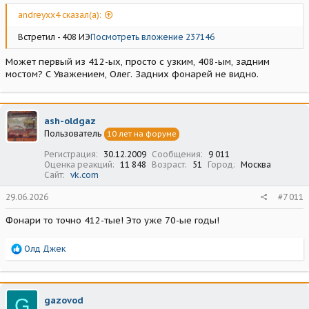
andreyxx4 сказал(а):
Встретил - 408 ИЭ
Посмотреть вложение 237146
Может первый из 412-ых, просто с узким, 408-ым, задним
мостом? С Уважением, Олег. Задних фонарей не видно.
ash-oldgaz
Пользователь
10 лет на форуме
Регистрация
30.12.2009
Сообщения
9 011
Оценка реакций
11 848
Возраст
51
Город
Москва
Сайт
vk.com
29.06.2026
#7 011
Фонари то точно 412-тые! Это уже 70-ые годы!
Р
Олд Джек
е
а
к
ц
G
gazovod
и