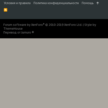
Условия и правила
Политика конфиденциальности
Помощь
R
S
S
®
Forum software by XenForo
© 2010-2019 XenForo Ltd.
|
Style by
ThemeHouse
Перевод от Jumuro ®