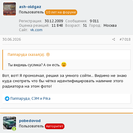
ц
ash-oldgaz
и
Пользователь
10 лет на форуме
и
:
Регистрация
30.12.2009
Сообщения
9 011
Оценка реакций
11 848
Возраст
51
Город
Москва
Сайт
vk.com
30.06.2026
#7 018
Паппаруда сказал(а):
Ты видишь суслика? А он есть.
Вот, вот! Я промолчал, решил за умного сойти... Видимо не знаю
куда смотреть что бы чётко идентифицировать наличие этого
радиатора на этом фото!
Р
Паппаруда
,
СЭМ
и
Pika
е
а
к
ц
pobedovod
и
Пользователь
Авторитет
и
: