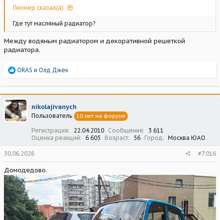
Пионер сказал(а):
Где тут масляный радиатор?
Между водяным радиатором и декоративной решеткой
радиатора.
Р
ORAS
и
Олд Джек
е
а
к
ц
nikolajivanych
и
Пользователь
10 лет на форуме
и
:
Регистрация
22.04.2010
Сообщения
3 611
Оценка реакций
6 605
Возраст
56
Город
Москва ЮАО
30.06.2026
#7 016
Домодедово.