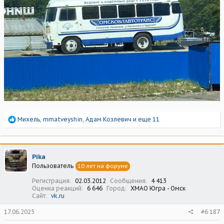
Р
Михель
,
mmatveyshin
,
Адам Козлевич
и еще 11
е
а
к
ц
Pika
и
Пользователь
10 лет на форуме
и
:
Регистрация
02.03.2012
Сообщения
4 413
Оценка реакций
6 646
Город
ХМАО Югра - Омск
Сайт
vk.ru
17.06.2025
#6 187