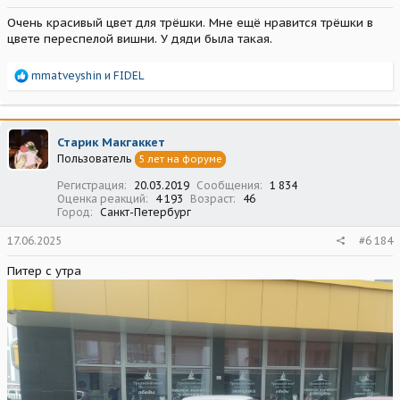
Очень красивый цвет для трëшки. Мне ещё нравится трëшки в
цвете переспелой вишни. У дяди была такая.
Р
mmatveyshin
и
FIDEL
е
а
к
ц
Старик Макгаккет
и
Пользователь
5 лет на форуме
и
:
Регистрация
20.03.2019
Сообщения
1 834
Оценка реакций
4 193
Возраст
46
Город
Санкт-Петербург
17.06.2025
#6 184
Питер с утра