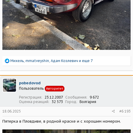
Р
Михель
,
mmatveyshin
,
Адам Козлевич
и еще 7
е
а
к
ц
pobedovod
и
Пользователь
Авторитет
и
:
Регистрация
23.12.2007
Сообщения
9 672
Оценка реакций
32 573
Город
Болгария
18.06.2025
#6 193
Пятерка в Пловдиве, в родной краске и с хорошим номером.