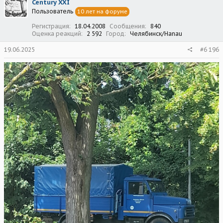
Century XXI
и
Пользователь
10 лет на форуме
и
:
Регистрация
18.04.2008
Сообщения
840
Оценка реакций
2 592
Город
Челябинск/Hanau
19.06.2025
#6 196