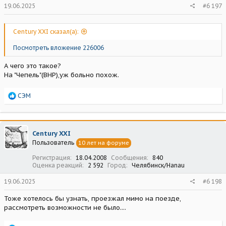
19.06.2025
#6 197
Century XXI сказал(а):
Посмотреть вложение 226006
А чего это такое?
На "Чепель"(ВНР),уж больно похож.
Р
СЭМ
е
а
к
ц
Century XXI
и
Пользователь
10 лет на форуме
и
:
Регистрация
18.04.2008
Сообщения
840
Оценка реакций
2 592
Город
Челябинск/Hanau
19.06.2025
#6 198
Тоже хотелось бы узнать, проезжал мимо на поезде,
рассмотреть возможности не было....