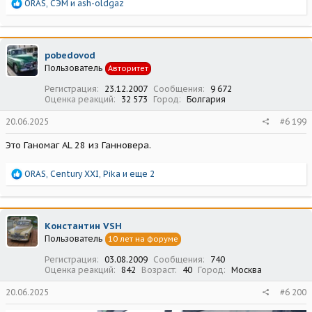
Р
ORAS
,
СЭМ
и
ash-oldgaz
е
а
к
ц
pobedovod
и
Пользователь
Авторитет
и
:
Регистрация
23.12.2007
Сообщения
9 672
Оценка реакций
32 573
Город
Болгария
20.06.2025
#6 199
Это Ганомаг АL 28 из Ганновера.
Р
ORAS
,
Century XXI
,
Pika
и еще 2
е
а
к
ц
Константин VSH
и
Пользователь
10 лет на форуме
и
:
Регистрация
03.08.2009
Сообщения
740
Оценка реакций
842
Возраст
40
Город
Москва
20.06.2025
#6 200