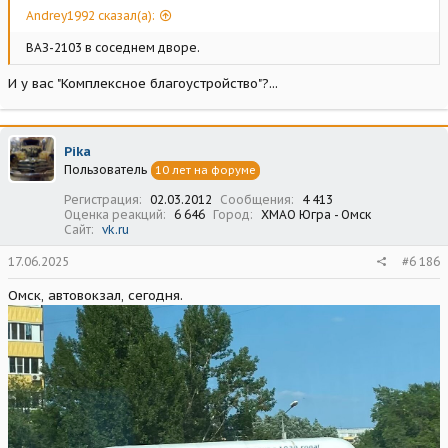
Andrey1992 сказал(а):
ВАЗ-2103 в соседнем дворе.
И у вас "Комплексное благоустройство"?...
Pika
Пользователь
10 лет на форуме
Регистрация
02.03.2012
Сообщения
4 413
Оценка реакций
6 646
Город
ХМАО Югра - Омск
Сайт
vk.ru
17.06.2025
#6 186
Омск, автовокзал, сегодня.