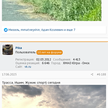
Р
Михель
,
mmatveyshin
,
Адам Козлевич
и еще 7
е
а
к
ц
Pika
и
Пользователь
10 лет на форуме
и
:
Регистрация
02.03.2012
Сообщения
4 413
Оценка реакций
6 646
Город
ХМАО Югра - Омск
Сайт
vk.ru
17.06.2025
#6 188
Трасса, Ишим, Жужик спорт) сегодня