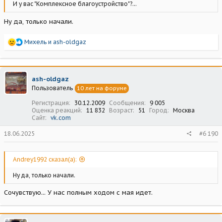
И у вас "Комплексное благоустройство"?...
Ну да, только начали.
Р
Михель
и
ash-oldgaz
е
а
к
ц
ash-oldgaz
и
Пользователь
10 лет на форуме
и
:
Регистрация
30.12.2009
Сообщения
9 005
Оценка реакций
11 832
Возраст
51
Город
Москва
Сайт
vk.com
18.06.2025
#6 190
Andrey1992 сказал(а):
Ну да, только начали.
Сочувствую... У нас полным ходом с мая идет.