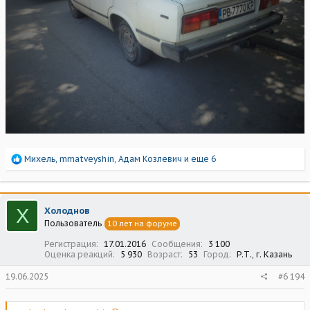
Р
Михель
,
mmatveyshin
,
Адам Козлевич
и еще 6
е
а
к
ц
Х
Холоднов
и
Пользователь
10 лет на форуме
и
:
Регистрация
17.01.2016
Сообщения
3 100
Оценка реакций
5 930
Возраст
53
Город
Р.Т., г. Казань
19.06.2025
#6 194