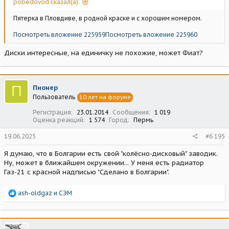
pobedovod сказал(а):
Пятерка в Пловдиве, в родной краске и с хорошим номером.
Посмотреть вложение 225959
Посмотреть вложение 225960
Диски интересные, на единичку не похожие, может Фиат?
П
Пионер
Пользователь
10 лет на форуме
Регистрация
23.01.2014
Сообщения
1 019
Оценка реакций
1 574
Город
Пермь
19.06.2025
#6 195
Я думаю, что в Болгарии есть свой "колёсно-дисковый" заводик.
Ну, может в ближайшем окружении... У меня есть радиатор
Газ-21 с красной надписью "Сделано в Болгарии".
Р
ash-oldgaz
и
СЭМ
е
а
к
ц