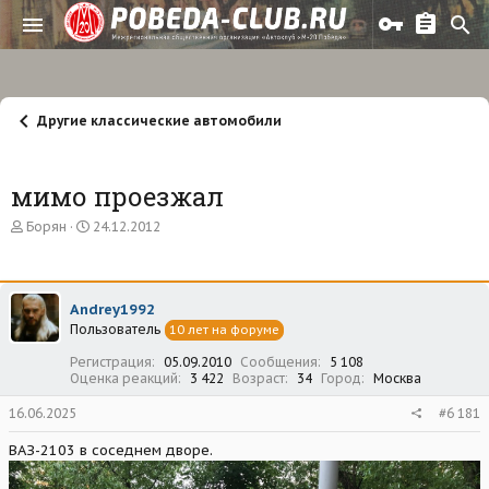
Другие классические автомобили
мимо проезжал
А
Д
Борян
24.12.2012
в
а
т
т
о
а
р
н
Andrey1992
т
а
Пользователь
е
ч
10 лет на форуме
м
а
Регистрация
05.09.2010
Сообщения
5 108
ы
л
Оценка реакций
3 422
Возраст
34
Город
Москва
а
16.06.2025
#6 181
ВАЗ-2103 в соседнем дворе.