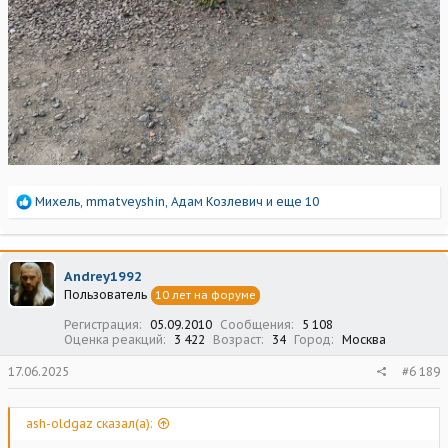
Р
Михель
,
mmatveyshin
,
Адам Козлевич
и еще 10
е
а
к
ц
Andrey1992
и
Пользователь
10 лет на форуме
и
:
Регистрация
05.09.2010
Сообщения
5 108
Оценка реакций
3 422
Возраст
34
Город
Москва
17.06.2025
#6 189
ash-oldgaz сказал(а):