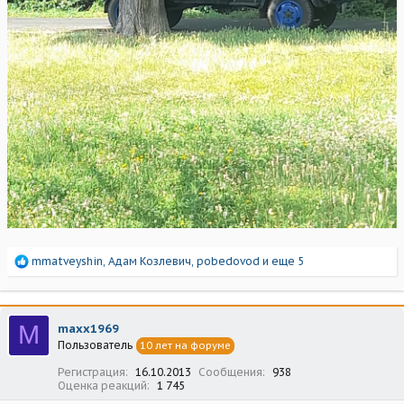
Р
mmatveyshin
,
Адам Козлевич
,
pobedovod
и еще 5
е
а
к
ц
M
maxx1969
и
Пользователь
10 лет на форуме
и
:
Регистрация
16.10.2013
Сообщения
938
Оценка реакций
1 745