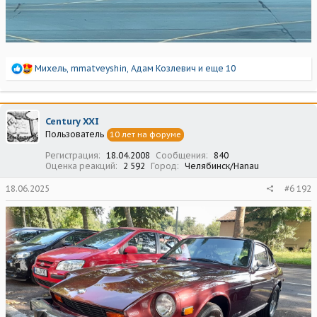
Р
Михель
,
mmatveyshin
,
Адам Козлевич
и еще 10
е
а
к
ц
Century XXI
и
Пользователь
10 лет на форуме
и
:
Регистрация
18.04.2008
Сообщения
840
Оценка реакций
2 592
Город
Челябинск/Hanau
18.06.2025
#6 192