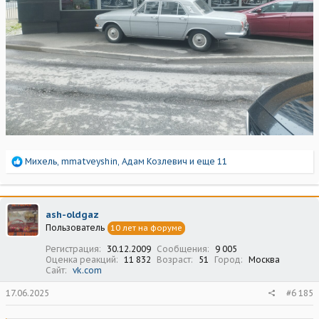
Р
Михель
,
mmatveyshin
,
Адам Козлевич
и еще 11
е
а
к
ц
ash-oldgaz
и
Пользователь
10 лет на форуме
и
:
Регистрация
30.12.2009
Сообщения
9 005
Оценка реакций
11 832
Возраст
51
Город
Москва
Сайт
vk.com
17.06.2025
#6 185