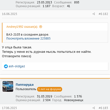
Регистрация
23.05.2013
Сообщения
893
Оценка реакций
1 187
Возраст
41
16.06.2025
#6 182
Andrey1992 сказал(а):
ВАЗ-2103 в соседнем дворе.
Посмотреть вложение 225885
У отца была такая.
Теперь у меня есть дурная мысль попытаться ее найти.
Отговорите плизз)
Р
ash-oldgaz
е
а
к
ц
Паппаруда
и
Пользователь
5 лет на форуме
и
:
Регистрация
31.03.2019
Сообщения
1 376
Оценка реакций
2 504
Город
Новокузнецк
17.06.2025
#6 183