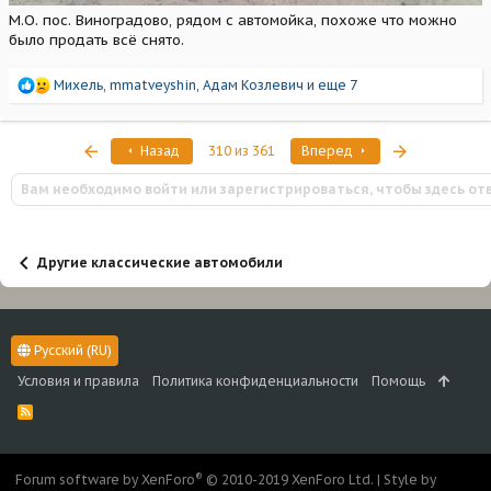
М.О. пос. Виноградово, рядом с автомойка, похоже что можно
было продать всё снято.
Р
Михель
,
mmatveyshin
,
Адам Козлевич
и еще 7
е
а
к
Первый
Последняя
Назад
310 из 361
Вперед
ц
и
Вам необходимо войти или зарегистрироваться, чтобы здесь от
и
:
Другие классические автомобили
Русский (RU)
Условия и правила
Политика конфиденциальности
Помощь
R
S
S
®
Forum software by XenForo
© 2010-2019 XenForo Ltd.
|
Style by