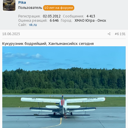
Pika
Пользователь
10 лет на форуме
Регистрация
02.03.2012
Сообщения
4 413
Оценка реакций
6 646
Город
ХМАО Югра - Омск
Сайт
vk.ru
18.06.2025
#6 191
Кукурузник бодрейший, Хантымансийск сегодня