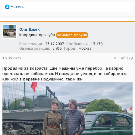
Р
Михель
е
а
к
ц
Олд Джек
и
Координатор клуба
Команда форума
и
:
Регистрация
23.12.2007
Сообщения
13 439
Оценка реакций
5 953
Город
москва
16.06.2025
#6 179
Продал из за возраста. Две машины уже перебор , а кабрик
продавать не собирается. И никуда не уехал, и не собирается.
Как жил в деревне Подушкино, так и жи