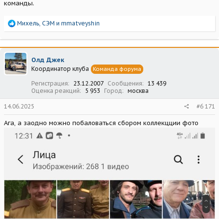
команды.
Р
Михель
,
СЭМ
и
mmatveyshin
е
а
к
ц
Олд Джек
и
Координатор клуба
Команда форума
и
:
Регистрация
23.12.2007
Сообщения
13 439
Оценка реакций
5 953
Город
москва
14.06.2025
#6 171
Ага, а заодно можно побаловаться сбором коллекцции фото