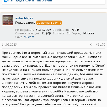
Р
Паппаруда
,
СЭМ
и
mmatveyshin
е
а
к
ц
ash-oldgaz
и
Пользователь
10 лет на форуме
и
:
Регистрация
30.12.2009
Сообщения
9 043
Оценка реакций
11 909
Возраст
51
Город
Москва
Сайт
vk.com
14.06.2025
#6 170
Про съемки. Это интересный и затягивающий процесс. Из моих
машин одно время была весьма востребована "Эмка". Сначала и
до площадки часто ездил сам по городу, потом стал возить на
эвакуаторе, так надежнее. Ездить просто так по городу на "Эмке"
не будешь, а на съемках хоть за рулем на ней есть возможность
покататься. К тому же платили не плохие деньги, большая часть
из которых ушла на покупку дорогих деталей для нее же.
Детали на "Эмку" действительно дорогие, ощутимо дороже
победовских. Ну и сам процесс затягивает! Общение с новыми
людьми, встреча с коллегами по хобби. Какое-то волшебство,
когда вся группа занята съемкой сцены. "Мотор! Камера!
Массовка пошла! Игровой транспорт! Главный герой!... Стоп! На
исходные." Ты чувствуешь себя частью большой, слаженной