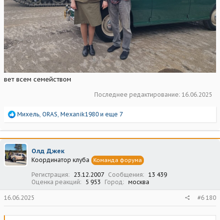
вет всем семейством
Последнее редактирование:
16.06.2025
Р
Михель
,
ORAS
,
Mexanik1980
и еще 7
е
а
к
ц
Олд Джек
и
Координатор клуба
Команда форума
и
:
Регистрация
23.12.2007
Сообщения
13 439
Оценка реакций
5 953
Город
москва
16.06.2025
#6 180