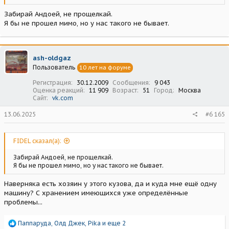
Забирай Андоей, не прощелкай.
Я бы не прошел мимо, но у нас такого не бывает.
ash-oldgaz
Пользователь
10 лет на форуме
Регистрация
30.12.2009
Сообщения
9 043
Оценка реакций
11 909
Возраст
51
Город
Москва
Сайт
vk.com
13.06.2025
#6 165
FIDEL сказал(а):
Забирай Андоей, не прощелкай.
Я бы не прошел мимо, но у нас такого не бывает.
Наверняка есть хозяин у этого кузова, да и куда мне ещё одну
машину? С хранением имеющихся уже определённые
проблемы...
Р
Паппаруда
,
Олд Джек
,
Pika
и еще 2