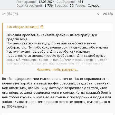
Регистрация
12.08.2024
Сообщения
464
Оценка реакций
1 756
Возраст
39
Город
Самара
14.06.2025
#6 168
ash-oldgaz сказал(а):
Основная проблема - нехватка времени на все сразу! Ну и
средств тоже...
Пришел к ужасному выводу, что не для заработка машины
собираются... Тут либо сохранение оригинальности, либо машина
исключительно под работу! Для заработка к машинам
предъявляются специфические требования. Для свадеб лучше
кожаный, моющийся салон - и вид боГАче, и проще очистить если
облюют или вином зальют. Для съемок примерно тоже самое,
плюс никого не интересует что под капотом и даже аутентичность
Нажмите, чтобы раскрыть...
внешнего вида и салона не очень принципиальна... Приезжая на
съемки, часто думал, что чувствуют дамы пониженной
Вот Вы оформили мои мысли очень точно. Часто спрашивают -
социальной ответственности под клиентом... Я о моральных
почему не зарабатываешь на фотосессиях, свадьбах, съемках.
терзаниях, если что. А посмотрев в чем снимается моя машина.
Как объяснить, что машину, которую возрождал для того, чтоб
мне было порой откровенно стыдно. По этому я решил для себя,
она вновь ездила, радовала меня и семью, когда каждый болт в
что деньги ПАХНУТ, порой смердят... Да и выпал из "обоймы",
если приглашали куда, то по остаточному принципу, куда другие
ней тобой кручен, и куда-то ее гонять к посторонним людям для
не ехали или нужно было много машин. По этому пару раз
забавы? Людям не в теме просто этого не понять, думают, что я
отказался и про меня совсем забыли. Я с удовольствием готов
вы@б#ваюсь))
предоставить машину для съёмок того, за что мне не стыдно
будет сказать там МОЯ машина снималась, например для съёмок