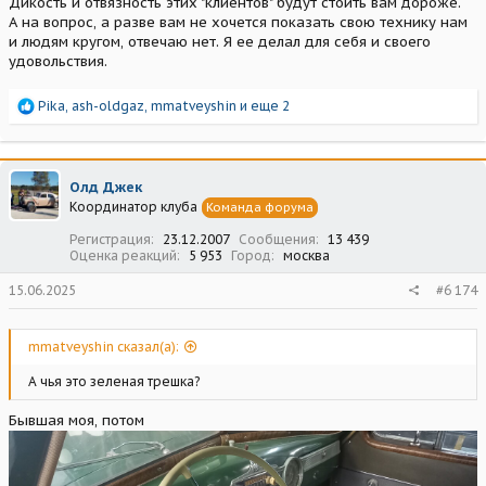
Дикость и отвязность этих "клиентов" будут стоить вам дороже.
А на вопрос, а разве вам не хочется показать свою технику нам
и людям кругом, отвечаю нет. Я ее делал для себя и своего
удовольствия.
Р
Pika
,
ash-oldgaz
,
mmatveyshin
и еще 2
е
а
к
ц
Олд Джек
и
Координатор клуба
Команда форума
и
:
Регистрация
23.12.2007
Сообщения
13 439
Оценка реакций
5 953
Город
москва
15.06.2025
#6 174
mmatveyshin сказал(а):
А чья это зеленая трешка?
Бывшая моя, потом