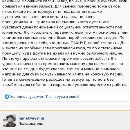
кожаный, моющийся салон - и вид боГАче, и проще очистить если
облюют или вином зальют. Для съемок примерно тоже самое,
плюс никого не интересует что под капотом и даже
аутентичность внешнего вида и салона не очень
принципиальна... Приезжая на съемки, часто думал, что
чувствуют дамы пониженной социальной ответственности под
клиентом... Я о моральных терзаниях, если что. А посмотрев в чем
снимается моя машина. мне было порой откровенно стыдно. По
этому я решил для себя, что деньги ПАХНУТ, порой смердят... Да
и выпал из "обоймы", если приглашали куда, то по остаточному
принципу, куда другие не ехали или нужно было много машин.
По этому пару раз отказался и про меня совсем забыли. Я с
удовольствием готов предоставить машину для съёмок того, за
что мне не стыдно будет сказать там МОЯ машина снималась,
например для съёмок музыкального клипа на красивую песню.
Готов за компенсацию расходов на эвакуатор, то есть без
заработка для себя, но за моральное удовлетворение от работы.
Р
Холоднов
,
gazovod
,
Паппаруда
и еще 6
е
а
к
ц
mmatveyshin
и
Пользователь
и
: