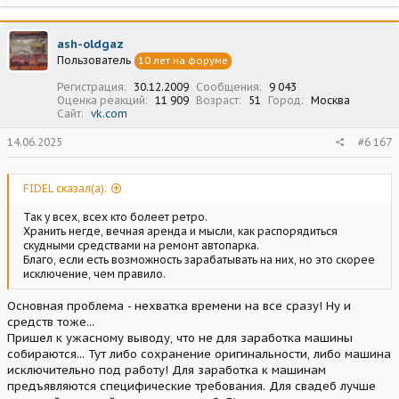
а
к
ц
ash-oldgaz
и
Пользователь
10 лет на форуме
и
:
Регистрация
30.12.2009
Сообщения
9 043
Оценка реакций
11 909
Возраст
51
Город
Москва
Сайт
vk.com
14.06.2025
#6 167
FIDEL сказал(а):
Так у всех, всех кто болеет ретро.
Хранить негде, вечная аренда и мысли, как распорядиться
скудными средствами на ремонт автопарка.
Благо, если есть возможность зарабатывать на них, но это скорее
исключение, чем правило.
Основная проблема - нехватка времени на все сразу! Ну и
средств тоже...
Пришел к ужасному выводу, что не для заработка машины
собираются... Тут либо сохранение оригинальности, либо машина
исключительно под работу! Для заработка к машинам
предъявляются специфические требования. Для свадеб лучше