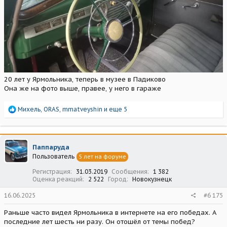
20 лет у Ярмольника, теперь в музее в Падиково
Она же на фото выше, правее, у него в гараже
Р
Михель
,
ORAS
,
mmatveyshin
и еще 5
е
а
к
ц
Паппаруда
и
Пользователь
5 лет на форуме
и
:
Регистрация
31.03.2019
Сообщения
1 382
Оценка реакций
2 522
Город
Новокузнецк
16.06.2025
#6 175
Раньше часто видел Ярмольника в интернете на его победах. А
последние лет шесть ни разу. Он отошёл от темы побед?