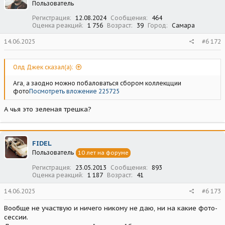
Пользователь
и
:
Регистрация
12.08.2024
Сообщения
464
Оценка реакций
1 756
Возраст
39
Город
Самара
14.06.2025
#6 172
Олд Джек сказал(а):
Ага, а заодно можно побаловаться сбором коллекцции
фото
Посмотреть вложение 225725
А чья это зеленая трешка?
FIDEL
Пользователь
10 лет на форуме
Регистрация
23.05.2013
Сообщения
893
Оценка реакций
1 187
Возраст
41
14.06.2025
#6 173
Вообще не участвую и ничего никому не даю, ни на какие фото-
сессии.