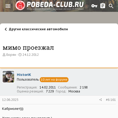
Другие классические автомобили
мимо проезжал
А
Д
Борян
24.12.2012
в
а
т
т
о
а
р
н
HistoriK
т
а
Пользователь
е
ч
10 лет на форуме
м
а
Регистрация
14.02.2011
Сообщения
2 198
ы
л
Оценка реакций
7 229
Город
Москва
а
12.06.2025
#6 161
Кабриолет)))