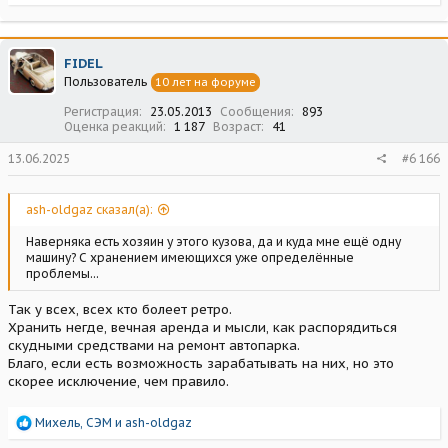
е
а
к
ц
FIDEL
и
Пользователь
10 лет на форуме
и
:
Регистрация
23.05.2013
Сообщения
893
Оценка реакций
1 187
Возраст
41
13.06.2025
#6 166
ash-oldgaz сказал(а):
Наверняка есть хозяин у этого кузова, да и куда мне ещё одну
машину? С хранением имеющихся уже определённые
проблемы...
Так у всех, всех кто болеет ретро.
Хранить негде, вечная аренда и мысли, как распорядиться
скудными средствами на ремонт автопарка.
Благо, если есть возможность зарабатывать на них, но это
скорее исключение, чем правило.
Р
Михель
,
СЭМ
и
ash-oldgaz
е