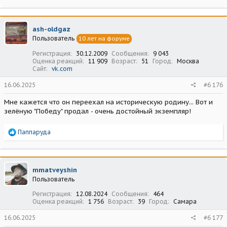
ash-oldgaz
Пользователь
10 лет на форуме
Регистрация
30.12.2009
Сообщения
9 043
Оценка реакций
11 909
Возраст
51
Город
Москва
Сайт
vk.com
16.06.2025
#6 176
Мне кажется что он переехал на историческую родину... Вот и
зелёную "Победу" продал - очень достойный экземпляр!
Р
Паппаруда
е
а
к
ц
mmatveyshin
и
Пользователь
и
:
Регистрация
12.08.2024
Сообщения
464
Оценка реакций
1 756
Возраст
39
Город
Самара
16.06.2025
#6 177