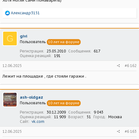
Хотя могли сами понаварить)
Р
Александр3151
е
а
к
ц
G
givi
и
Пользователь
10 лет на форуме
и
:
Регистрация
23.05.2010
Сообщения
617
Оценка реакций
191
12.06.2025
#6 162
Лежит на площадке , где стояли гаражи .
ash-oldgaz
Пользователь
10 лет на форуме
Регистрация
30.12.2009
Сообщения
9 043
Оценка реакций
11 909
Возраст
51
Город
Москва
Сайт
vk.com
12.06.2025
#6 163