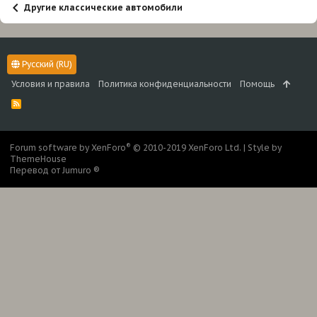
Другие классические автомобили
Русский (RU)
Условия и правила
Политика конфиденциальности
Помощь
R
S
S
®
Forum software by XenForo
© 2010-2019 XenForo Ltd.
|
Style by
ThemeHouse
Перевод от Jumuro ®