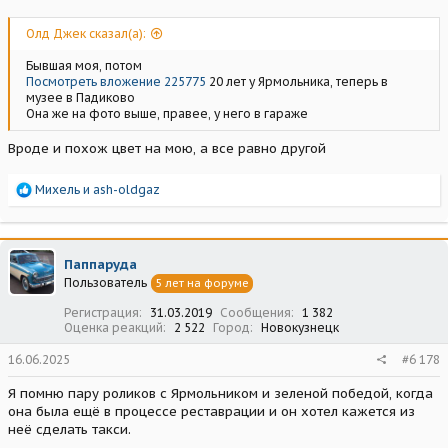
Олд Джек сказал(а):
Бывшая моя, потом
Посмотреть вложение 225775
20 лет у Ярмольника, теперь в
музее в Падиково
Она же на фото выше, правее, у него в гараже
Вроде и похож цвет на мою, а все равно другой
Р
Михель
и
ash-oldgaz
е
а
к
ц
Паппаруда
и
Пользователь
5 лет на форуме
и
:
Регистрация
31.03.2019
Сообщения
1 382
Оценка реакций
2 522
Город
Новокузнецк
16.06.2025
#6 178
Я помню пару роликов с Ярмольником и зеленой победой, когда
она была ещё в процессе реставрации и он хотел кажется из
неë сделать такси.