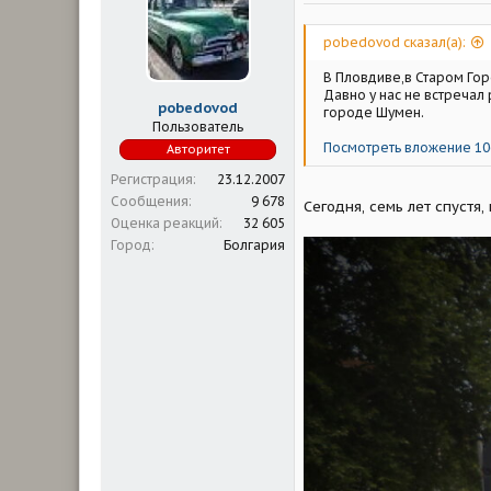
м
а
ы
л
а
pobedovod сказал(а):
В Пловдиве,в Старом Гор
Давно у нас не встречал
pobedovod
городе Шумен.
Пользователь
Посмотреть вложение 10
Авторитет
Регистрация
23.12.2007
Сообщения
9 678
Сегодня, семь лет спуст
Оценка реакций
32 605
Город
Болгария