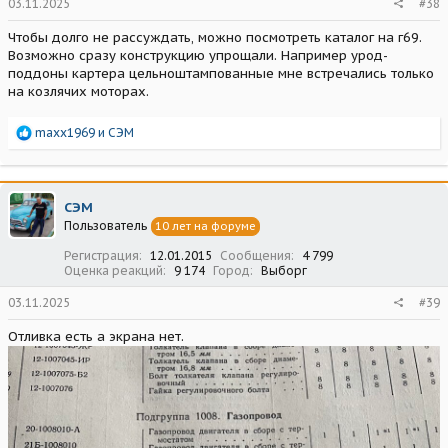
03.11.2025
#38
Чтобы долго не рассуждать, можно посмотреть каталог на г69.
Возможно сразу конструкцию упрощали. Например урод-
поддоны картера цельноштампованные мне встречались только
на козлячих моторах.
Р
maxx1969
и
СЭМ
е
а
к
ц
СЭМ
и
Пользователь
10 лет на форуме
и
:
Регистрация
12.01.2015
Сообщения
4 799
Оценка реакций
9 174
Город
Выборг
03.11.2025
#39
Отливка есть а экрана нет.