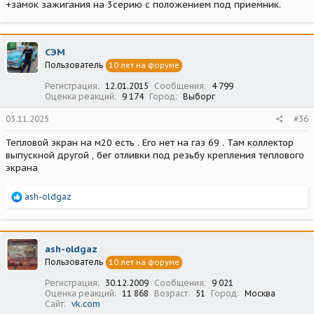
+замок зажигания на 3серию с положением под приемник.
СЭМ
Пользователь
10 лет на форуме
Регистрация
12.01.2015
Сообщения
4 799
Оценка реакций
9 174
Город
Выборг
03.11.2025
#36
Тепловой экран на м20 есть . Его нет на газ 69 . Там коллектор
выпускной другой , бег отливки под резьбу крепления теплового
экрана
Р
ash-oldgaz
е
а
к
ц
ash-oldgaz
и
Пользователь
10 лет на форуме
и
:
Регистрация
30.12.2009
Сообщения
9 021
Оценка реакций
11 868
Возраст
51
Город
Москва
Сайт
vk.com