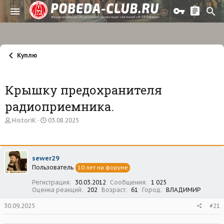
Куплю
Крышку предохранителя
радиоприемника.
А
Д
HistoriK
03.08.2025
в
а
т
т
о
а
р
н
sewer29
т
а
Пользователь
е
ч
10 лет на форуме
м
а
Регистрация
30.03.2012
Сообщения
1 025
ы
л
Оценка реакций
202
Возраст
61
Город
ВЛАДИМИР
а
30.09.2025
#21