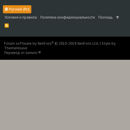
Русский (RU)
Условия и правила
Политика конфиденциальности
Помощь
R
S
S
®
Forum software by XenForo
© 2010-2019 XenForo Ltd.
|
Style by
ThemeHouse
Перевод от Jumuro ®