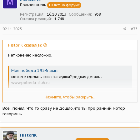
M
Пользователь
10 лет на форуме
Регистрация
16.10.2013
Сообщения
938
Оценка реакций
1 748
02.11.2025
#33
HistoriK сказал(а):
Нет конечно несложно.
Моя победа 1954г.вып.
можете сделать эскиз заглушки? редкая деталь .
www.pobeda-club.ru
Нажмите, чтобы раскрыть...
На фото он стоит в передней части коллектора.
Все...понял. Что то сразу не дошло,что ты про ранний мотор
говоришь.
HistoriK