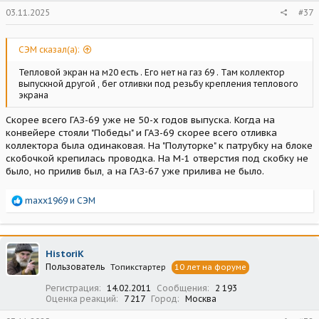
03.11.2025
#37
СЭМ сказал(а):
Тепловой экран на м20 есть . Его нет на газ 69 . Там коллектор
выпускной другой , бег отливки под резьбу крепления теплового
экрана
Скорее всего ГАЗ-69 уже не 50-х годов выпуска. Когда на
конвейере стояли "Победы" и ГАЗ-69 скорее всего отливка
коллектора была одинаковая. На "Полуторке" к патрубку на блоке
скобочкой крепилась проводка. На М-1 отверстия под скобку не
было, но прилив был, а на ГАЗ-67 уже прилива не было.
Р
maxx1969
и
СЭМ
е
а
к
ц
HistoriK
и
Пользователь
Топикстартер
10 лет на форуме
и
:
Регистрация
14.02.2011
Сообщения
2 193
Оценка реакций
7 217
Город
Москва