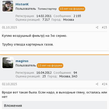
ц
HistoriK
и
Пользователь
Топикстартер
10 лет на форуме
и
:
Регистрация
14.02.2011
Сообщения
2 193
Оценка реакций
7 217
Город
Москва
01.10.2025
#23
Куплю воздушный фильтр) на 3ю серию.
Трубку отвода картерных газов.
magirus
Пользователь
10 лет на форуме
Регистрация
16.04.2012
Сообщения
94
Оценка реакций
23
Город
Москва, ЗАО
02.10.2025
#24
Вроде вот такая была. Если надо, в выходные гляну, осталась или
нет
Вложения