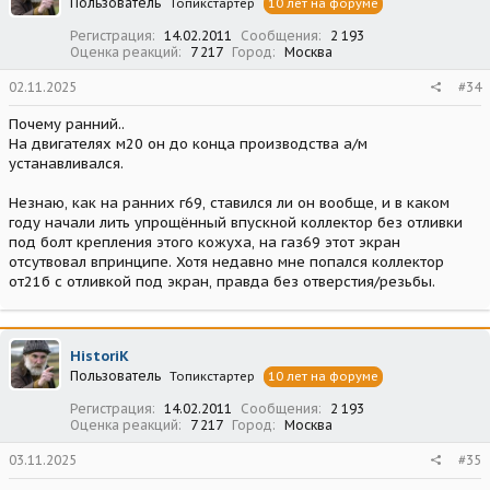
Пользователь
Топикстартер
10 лет на форуме
Регистрация
14.02.2011
Сообщения
2 193
Оценка реакций
7 217
Город
Москва
02.11.2025
#34
Почему ранний..
На двигателях м20 он до конца производства а/м
устанавливался.
Незнаю, как на ранних г69, ставился ли он вообще, и в каком
году начали лить упрощённый впускной коллектор без отливки
под болт крепления этого кожуха, на газ69 этот экран
отсутвовал впринципе. Хотя недавно мне попался коллектор
от21б с отливкой под экран, правда без отверстия/резьбы.
HistoriK
Пользователь
Топикстартер
10 лет на форуме
Регистрация
14.02.2011
Сообщения
2 193
Оценка реакций
7 217
Город
Москва
03.11.2025
#35