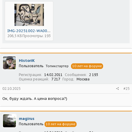
IMG-20251002-WA0000.jpg
206,5 КБ
Просмотры: 193
HistoriK
Пользователь
Топикстартер
10 лет на форуме
Регистрация
14.02.2011
Сообщения
2 193
Оценка реакций
7 217
Город
Москва
02.10.2025
#25
Ок, буду ждать. А цена вопроса?)
magirus
Пользователь
10 лет на форуме