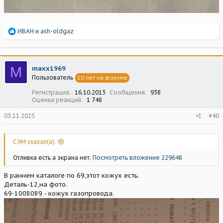
Р
ИВАН
и
ash-oldgaz
е
а
к
ц
M
maxx1969
и
Пользователь
10 лет на форуме
и
:
Регистрация
16.10.2013
Сообщения
938
Оценка реакций
1 748
03.11.2025
#40
СЭМ сказал(а):
Отливка есть а экрана нет.
Посмотреть вложение 229648
В раннем каталоге по 69,этот кожух есть.
Деталь-12,на фото.
69-1008089 - кожух газопровода.