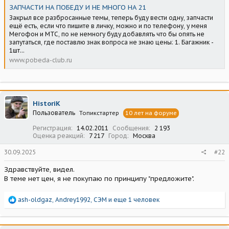
ЗАПЧАСТИ НА ПОБЕДУ И НЕ МНОГО НА 21
Закрыл все разбросанные темы, теперь буду вести одну, запчасти
ещё есть, если что пишите в личку, можно и по телефону, у меня
Мегофон и МТС, по не немногу буду добавлять что бы опять не
запутаться, где поставлю знак вопроса не знаю цены: 1. Багажник -
1шт...
www.pobeda-club.ru
HistoriK
Пользователь
Топикстартер
10 лет на форуме
Регистрация
14.02.2011
Сообщения
2 193
Оценка реакций
7 217
Город
Москва
30.09.2025
#22
Здравствуйте, видел.
В теме нет цен, я не покупаю по принципу "предложите".
Р
ash-oldgaz
,
Andrey1992
,
СЭМ
и еще 1 человек
е
а
к