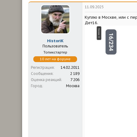
11.09.2025
Куплю в Москве, или с пе
Дет16.
HistoriK
Пользователь
Топикстартер
10 лет на форуме
Регистрация
14.02.2011
Сообщения
2 189
Оценка реакций
7 206
Город
Москва