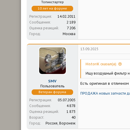
Топикстартер
10 лет на форуме
Регистрация
14.02.2011
Сообщения
2 189
Оценка реакций
7 206
Город
Москва
13.09.2025
HistoriK сказал(а):
Ищу воздушный фильтр н
SMV
Есть оригинал в отличном
Пользователь
Ветеран форума
ПРОДАЖА новых запчасти д
Регистрация
05.07.2005
Сообщения
4 878
Оценка реакций
1 873
Возраст
40
Город
Россия, Воронеж