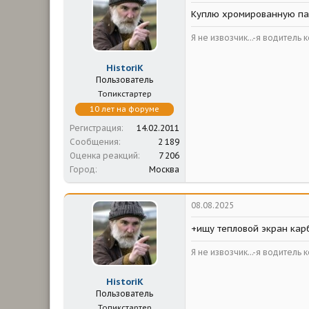
м
а
Куплю хромированную пан
ы
л
а
Я не извозчик...-я водитель 
HistoriK
Пользователь
Топикстартер
10 лет на форуме
Регистрация
14.02.2011
Сообщения
2 189
Оценка реакций
7 206
Город
Москва
08.08.2025
+ищу тепловой экран кар
Я не извозчик...-я водитель 
HistoriK
Пользователь
Топикстартер