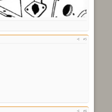
#5
#6