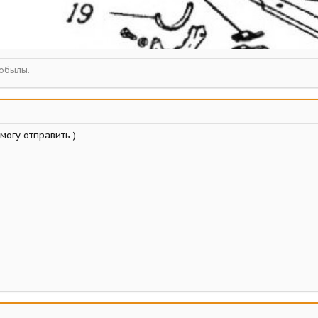
кобылы.
могу отправить )