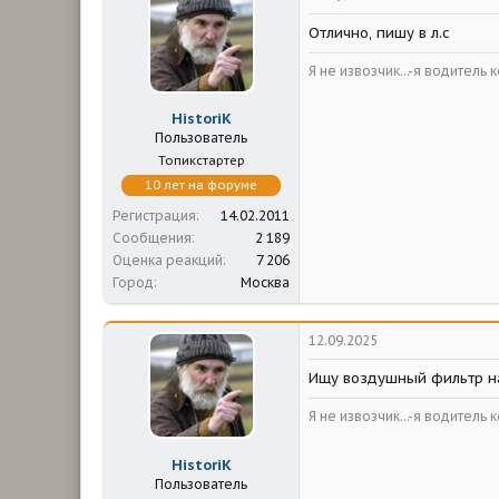
Отлично, пишу в л.с
Я не извозчик...-я водитель 
HistoriK
Пользователь
Топикстартер
10 лет на форуме
Регистрация
14.02.2011
Сообщения
2 189
Оценка реакций
7 206
Город
Москва
12.09.2025
Ищу воздушный фильтр н
Я не извозчик...-я водитель 
HistoriK
Пользователь