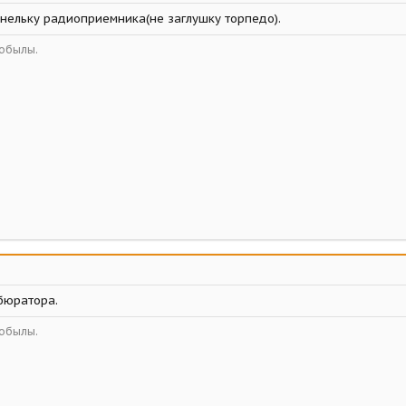
ельку радиоприемника(не заглушку торпедо).
кобылы.
бюратора.
кобылы.