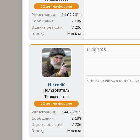
10 лет на форуме
Регистрация
14.02.2011
Сообщения
2 189
Оценка реакций
7 206
Город
Москва
11.08.2025
.
Я не извозчик...-я водитель 
HistoriK
Пользователь
Топикстартер
10 лет на форуме
Регистрация
14.02.2011
Сообщения
2 189
Оценка реакций
7 206
Город
Москва