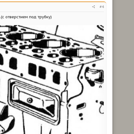
#4
(с отверстием под трубку)