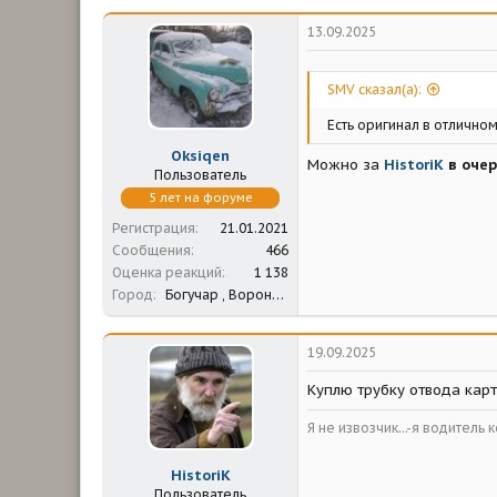
13.09.2025
SMV сказал(а):
Есть оригинал в отличном
Oksiqen
Можно за
HistoriK
в очер
Пользователь
5 лет на форуме
Регистрация
21.01.2021
Сообщения
466
Оценка реакций
1 138
Город
Богучар , Воронежская обл.
19.09.2025
Куплю трубку отвода карт
Я не извозчик...-я водитель 
HistoriK
Пользователь