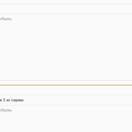
кобылы.
а 3-ю серию.
кобылы.