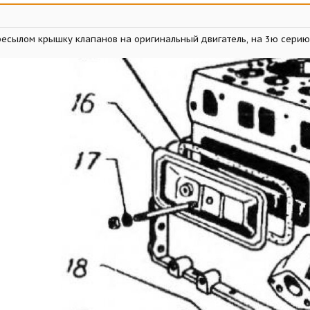
ресылом крышку клапанов на оригинальный двигатель, на 3ю серию.