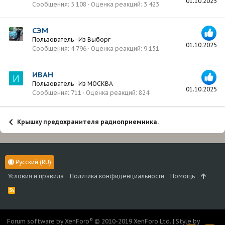
01.10.2025
Сообщения
5 108
Оценка реакций
3 423
СЭМ
Пользователь
·
Из
Выборг
01.10.2025
Сообщения
4 796
Оценка реакций
9 151
ИВАН
И
Пользователь
·
Из
МОСКВА
01.10.2025
Сообщения
711
Оценка реакций
824
Крышку предохранителя радиоприемника.
Русский (RU)
Условия и правила
Политика конфиденциальности
Помощь
R
S
S
®
Forum software by XenForo
© 2010-2019 XenForo Ltd.
|
Style by