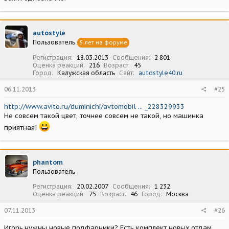
autostyle
Пользователь
5 лет на форуме
Регистрация
18.03.2013
Сообщения
2 801
Оценка реакций
216
Возраст
45
Город
Калужская область
Сайт
autostyle40.ru
06.11.2013
#25
http://www.avito.ru/duminichi/avtomobil ... _228329933
Не совсем такой цвет, точнее совсем не такой, но машинка
приятная!
phantom
Пользователь
Регистрация
20.02.2007
Сообщения
1 232
Оценка реакций
75
Возраст
46
Город
Москва
07.11.2013
#26
Игорь,нужны новые подфарники? Есть комплект новых,отдам