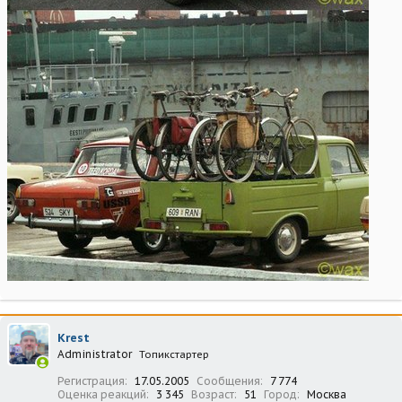
Krest
Administrator
Топикстартер
Регистрация
17.05.2005
Сообщения
7 774
Оценка реакций
3 345
Возраст
51
Город
Москва