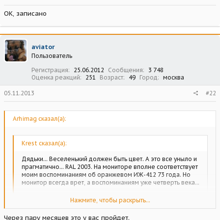
ОК, записано
aviator
Пользователь
Регистрация
25.06.2012
Сообщения
3 748
Оценка реакций
251
Возраст
49
Город
москва
05.11.2013
#22
Arhimag сказал(а):
Krest сказал(а):
Дядьки... Веселенький должен быть цвет. А это все уныло и
прагматично... RAL 2003. На мониторе вполне соответствует
моим воспоминаниям об оранжевом ИЖ-412 73 года. Но
монитор всегда врет, а воспоминаниям уже четверть века...
Латыш
В личке.
Нажмите, чтобы раскрыть...
Игорь, полностью с тобой согласен! Только простой, а не
Через пару месяцев это у вас пройдет.