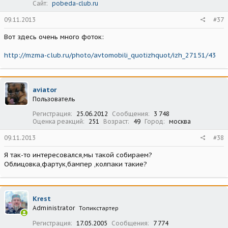
Сайт
pobeda-club.ru
09.11.2013
#37
Вот здесь очень много фоток:
http://mzma-club.ru/photo/avtomobili_quotizhquot/izh_27151/43
aviator
Пользователь
Регистрация
25.06.2012
Сообщения
3 748
Оценка реакций
251
Возраст
49
Город
москва
09.11.2013
#38
Я так-то интересовался,мы такой собираем?
Облицовка,фартук,бампер ,колпаки такие?
Krest
Administrator
Топикстартер
Регистрация
17.05.2005
Сообщения
7 774