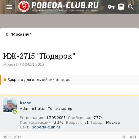
"Москвич"
ИЖ-2715 "Подарок"
А
Д
Krest
04.11.2013
в
а
т
т
о
а
Закрыто для дальнейших ответов.
р
н
т
а
е
ч
м
а
Krest
ы
л
Administrator
а
Топикстартер
Регистрация
17.05.2005
Сообщения
7 774
Оценка реакций
3 345
Возраст
51
Город
Москва
Сайт
pobeda-club.ru
05.11.2013
#21