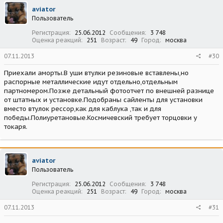
aviator
Пользователь
Регистрация
25.06.2012
Сообщения
3 748
Оценка реакций
251
Возраст
49
Город
москва
07.11.2013
#30
Приехали аморты.В уши втулки резиновые вставлены,но
распорные металлические идут отдельно,отдельным
партномером.Позже детальный фотоотчет по внешней разнице
от штатных и установке.Подобраны сайленты для установки
вместо втулок рессор,как для каблука ,так и для
победы.Полиуретановые.Космичевский требует торцовки у
токаря.
aviator
Пользователь
Регистрация
25.06.2012
Сообщения
3 748
Оценка реакций
251
Возраст
49
Город
москва
07.11.2013
#31