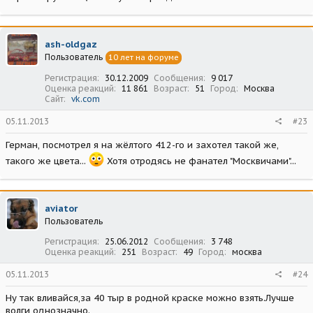
металик)
Нажмите, чтобы раскрыть...
ash-oldgaz
Пользователь
10 лет на форуме
Регистрация
30.12.2009
Сообщения
9 017
Оценка реакций
11 861
Возраст
51
Город
Москва
Сайт
vk.com
05.11.2013
#23
Герман, посмотрел я на жёлтого 412-го и захотел такой же,
такого же цвета...
Хотя отродясь не фанател "Москвичами"...
aviator
Пользователь
Регистрация
25.06.2012
Сообщения
3 748
Оценка реакций
251
Возраст
49
Город
москва
05.11.2013
#24
Ну так вливайся,за 40 тыр в родной краске можно взять.Лучше
волги однозначно.