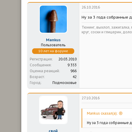
26.10.2016
Ну за 3 года собранные д
Тюнинг, выхлоп, зажигалка,
круг, соски и глицерин, доло
Mankus
Пользователь
10 лет на форуме
Регистрация
20.03.2010
Сообщения
9 353
Оценка реакций
966
Возраст
42
Город
Подмосковье
27.10.2016
Mankus сказал(а):
Ну за 3 года собранные 
свой