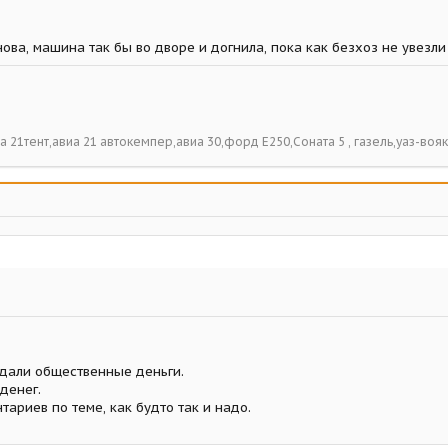
нова, машина так бы во дворе и догнила, пока как безхоз не увезли
виа 21тент,авиа 21 автокемпер,авиа 30,форд Е250,Соната 5 , газель,уаз-вояк
 дали общественные деньги.
денег.
ариев по теме, как будто так и надо.