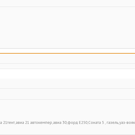
виа 21тент,авиа 21 автокемпер,авиа 30,форд Е250,Соната 5 , газель,уаз-вояк