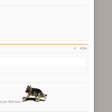
#286
а,уаз 469-нью.