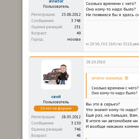
aviator
Сколько времени с чего?
Пользователь
Оно кому-то надо было?
Регистрация
25.06.2012
Не появился бы я здесь с
Сообщения
3 748
Оценка реакций
251
Возраст
49
Город
москва
м 20 56.,ГАЗ 21И,газ 3110,а
28.10.2016
aviator сказал(а):
Сколько времени с чего?
Оно кому-то надо было?
свой
Пользователь
Вы это в серьез?
10 лет на форуме
Что значит кому-то надо?
Ещё раз, на пальцах, Вам
Регистрация
28.05.2012
В итоге ни автомобиля ни 
Сообщения
3 150
И вообще никаких коммент
Оценка реакций
746
Возраст
48