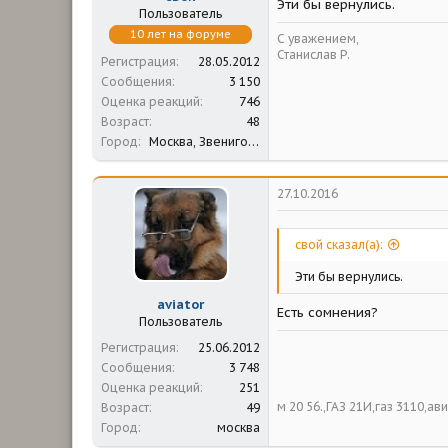
Эти бы вернулись.
Пользователь
10 лет на форуме
С уважением,
Станислав Р.
Регистрация
28.05.2012
Сообщения
3 150
Оценка реакций
746
Возраст
48
Город
Москва, Звенигород
27.10.2016
свой сказал(а):
Эти бы вернулись.
aviator
Есть сомнения?
Пользователь
Регистрация
25.06.2012
Сообщения
3 748
Оценка реакций
251
м 20 56.,ГАЗ 21И,газ 3110,а
Возраст
49
Город
москва