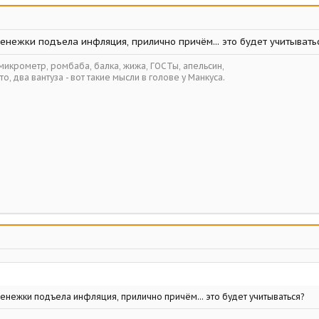
енежки подъела инфляция, прилично причём... это будет учитывать
 микрометр, ромбаба, балка, жижа, ГОСТы, апельсин,
то, два вантуза - вот такие мысли в голове у Манкуса.
денежки подъела инфляция, прилично причём... это будет учитываться?