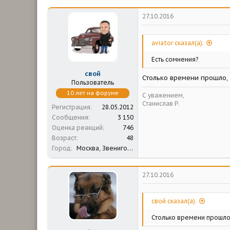
27.10.2016
aviator сказал(а):
Есть сомнения?
свой
Столько времени прошло, 
Пользователь
10 лет на форуме
С уважением,
Станислав Р.
Регистрация
28.05.2012
Сообщения
3 150
Оценка реакций
746
Возраст
48
Город
Москва, Звенигород
27.10.2016
свой сказал(а):
Столько времени прошло, 