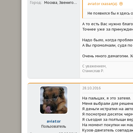
Город
Москва, Звенигород
aviator сказал(а):
Не появился бы я здесь с
А то есть Вас нужно благ
Точнее уже за принужден
Надо было, когда проблем
А Вы промолчали, судя по 
Очень много демагогии. Х
С уважением,
Станислав Р.
28.10.2016
На пальцах, я это затеял.
Меня выбрали для решени
Я деньги истратил на авт
Я посмотрел десяток черм
Я съездил за полтыщи вер
aviator
На момент покупки ни маш
Пользователь
Кузов-двигатель совпада