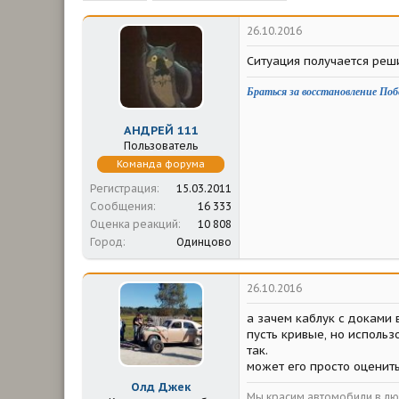
м
а
ы
л
26.10.2016
а
Ситуация получается реш
Браться за восстановление Поб
АНДРЕЙ 111
Пользователь
Команда форума
Регистрация
15.03.2011
Сообщения
16 333
Оценка реакций
10 808
Город
Одинцово
26.10.2016
а зачем каблук с доками 
пусть кривые, но использо
так.
может его просто оценить
Олд Джек
Мы красим автомобили в люб