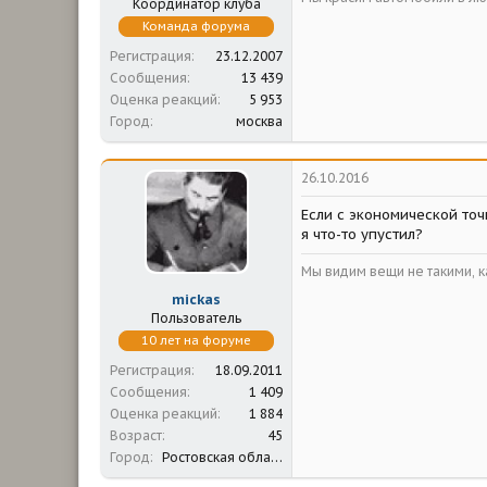
Координатор клуба
Команда форума
Регистрация
23.12.2007
Сообщения
13 439
Оценка реакций
5 953
Город
москва
26.10.2016
Если с экономической точ
я что-то упустил?
Мы видим вещи не такими, ка
mickas
Пользователь
10 лет на форуме
Регистрация
18.09.2011
Сообщения
1 409
Оценка реакций
1 884
Возраст
45
Город
Ростовская область; Севастополь