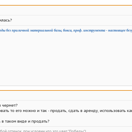
илась?
еды без приличной материальной базы, бокса, проф. инструмента - настоящее без
в чермет?
вать то его можно и так - продать, сдать в аренду, использовать к
 в таком виде и продать?
ой оттенок, при условии что это цвет "Победы"!