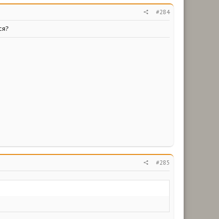
#284
ся?
#285