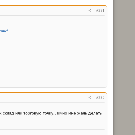
#281
умие!
#282
ак склад или торговую точку. Лично мне жаль делать