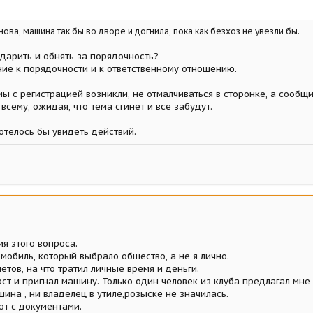
нова, машина так бы во дворе и догнила, пока как безхоз не увезли бы.
одарить и обнять за порядочность?
ие к порядочности и к ответственному отношению.
ы с регистрацией возникли, не отмалчиваться в сторонке, а сообщит
всему, ожидая, что тема сгинет и все забудут.
отелось бы увидеть действий.
я этого вопроса.
омобиль, который выбрало общество, а не я лично.
етов, на что тратил личные время и деньги.
ст и пригнал машину. Только один человек из клуба предлагал мне 
ина , ни владелец в утиле,розыске не значилась.
ют с документами.