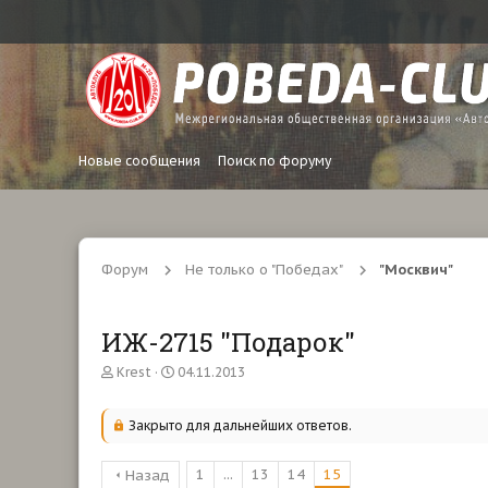
Новые сообщения
Поиск по форуму
Форум
Не только о "Победах"
"Москвич"
ИЖ-2715 "Подарок"
А
Д
Krest
04.11.2013
в
а
т
т
о
а
Закрыто для дальнейших ответов.
р
н
т
а
1
...
13
14
15
Назад
е
ч