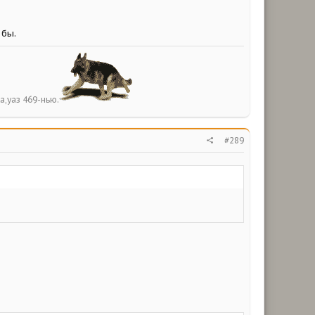
 бы.
а,уаз 469-нью.
#289