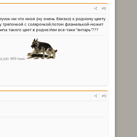
#8
учок-ни что иное (ну очень близко) к родному цвету
ру тряпочкой с солярочкой,потом фланелькой-может
ипа такого цвет в родне.Или все-таки "янтарь"???
а,уаз 469-нью.
#9