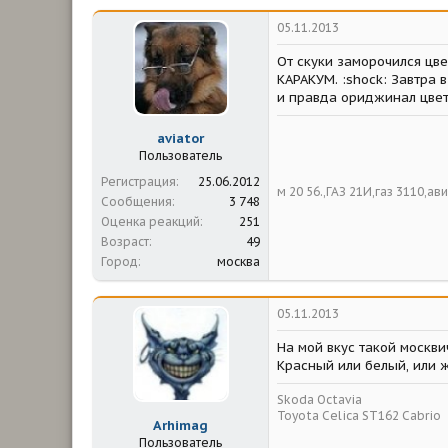
05.11.2013
От скуки заморочился цве
КАРАКУМ. :shock: Завтра 
и правда ориджинал цвет
aviator
Пользователь
Регистрация
25.06.2012
м 20 56.,ГАЗ 21И,газ 3110,а
Сообщения
3 748
Оценка реакций
251
Возраст
49
Город
москва
05.11.2013
На мой вкус такой москви
Красный или белый, или 
Skoda Octavia
Toyota Celica ST162 Cabrio
Arhimag
Пользователь