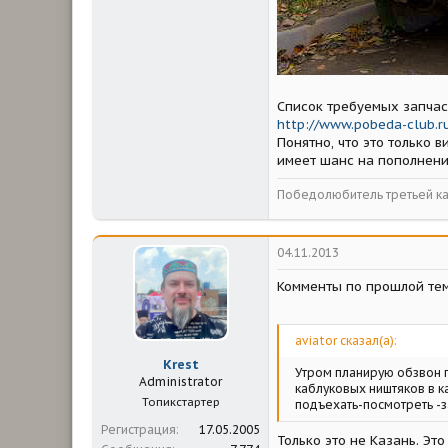
Список требуемых запчас
http://www.pobeda-club.r
Понятно, что это только 
имеет шанс на пополнени
Победолюбитель третьей ка
04.11.2013
Комменты по прошлой тем
aviator сказал(а):
Krest
Утром планирую обзвон 
Administrator
каблуковых ништяков в к
Топикстартер
подъехать-посмотреть -з
Регистрация
17.05.2005
Только это не Казань. Эт