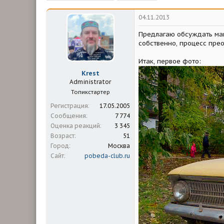
м
а
ы
л
04.11.2013
а
Предлагаю обсуждать маш
собственно, процесс пр
Итак, первое фото:
Krest
Administrator
Топикстартер
Регистрация
17.05.2005
Сообщения
7 774
Оценка реакций
3 345
Возраст
51
Город
Москва
Сайт
pobeda-club.ru