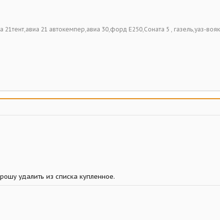
виа 21тент,авиа 21 автокемпер,авиа 30,форд Е250,Соната 5 , газель,уаз-вояк
рошу удалить из списка купленное.