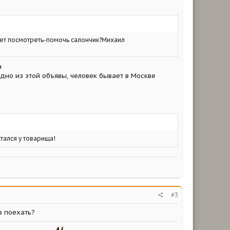
ожет посмотреть-помочь салончик?Михаил
а
видно из этой объявы, человек бывает в Москве
стался у товарища!
#3
в поехать?