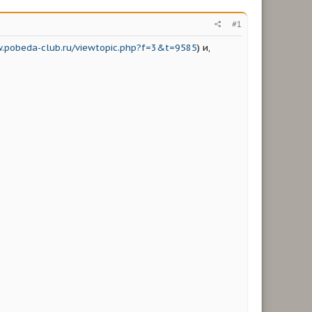
#1
.pobeda-club.ru/viewtopic.php?f=3&t=9585
) и,