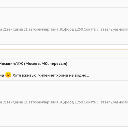
виа 21тент,авиа 21 автокемпер,авиа 30,форд Е250,Соната 5 , газель,уаз-вояк
Москвич/ИЖ (Москва, МО, пересыл)
ома
Хотя вживую "кипение" хрома не видно...
виа 21тент,авиа 21 автокемпер,авиа 30,форд Е250,Соната 5 , газель,уаз-вояк