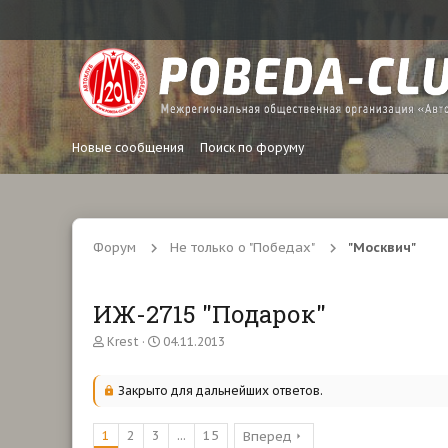
Новые сообщения
Поиск по форуму
Форум
Не только о "Победах"
"Москвич"
ИЖ-2715 "Подарок"
А
Д
Krest
04.11.2013
в
а
т
т
о
а
Закрыто для дальнейших ответов.
р
н
т
а
1
2
3
...
15
Вперед
е
ч