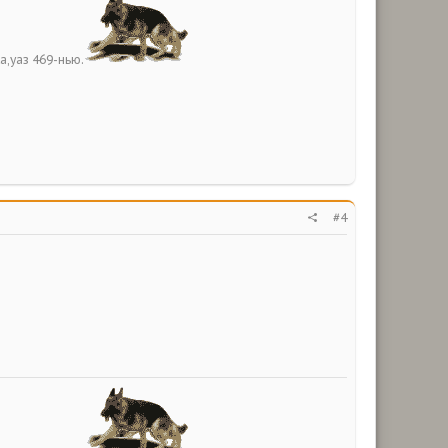
а,уаз 469-нью.
#4