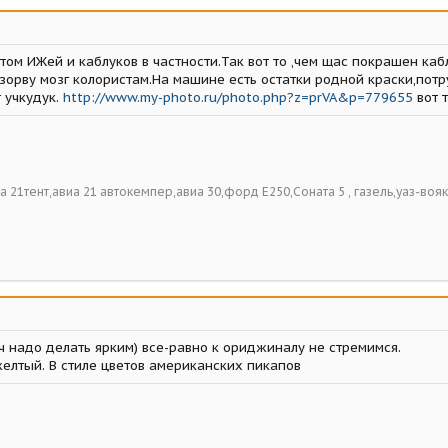
том ИЖей и каблуков в частности.Так вот то ,чем щас покрашен кабл
взорву мозг колористам.На машине есть остатки родной краски,пот
 учкудук.
http://www.my-photo.ru/photo.php?z=prVA&p=779655
вот т
виа 21тент,авиа 21 автокемпер,авиа 30,форд Е250,Соната 5 , газель,уаз-вояк
ч надо делать ярким) все-равно к ориджиналу не стремимся.
желтый. В стиле цветов американских пикапов