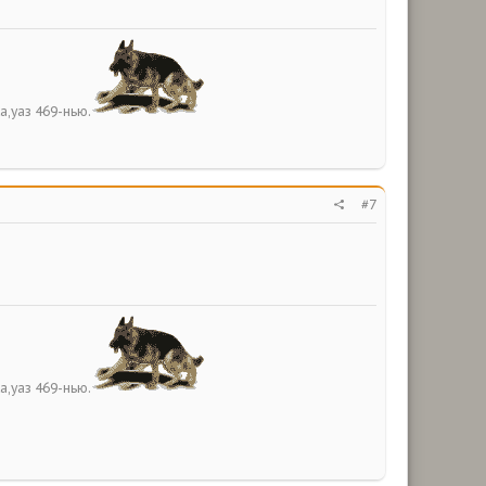
а,уаз 469-нью.
#7
а,уаз 469-нью.