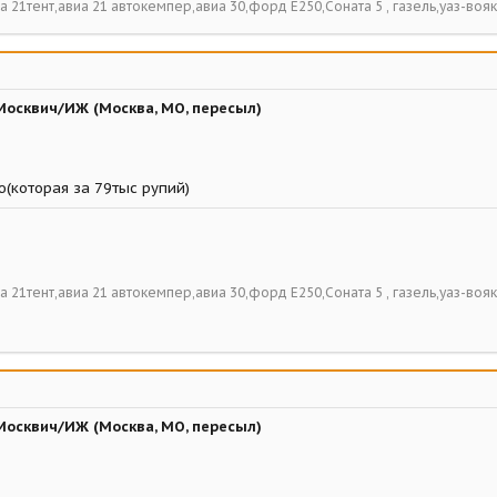
виа 21тент,авиа 21 автокемпер,авиа 30,форд Е250,Соната 5 , газель,уаз-вояк
Москвич/ИЖ (Москва, МО, пересыл)
ю(которая за 79тыс рупий)
виа 21тент,авиа 21 автокемпер,авиа 30,форд Е250,Соната 5 , газель,уаз-вояк
Москвич/ИЖ (Москва, МО, пересыл)