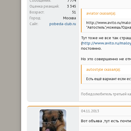
Сообщения
7 774
Оценка реакций
3 345
Возраст
51
aviator сказал(а):
Город
Москва
http://www.avito.ru/mal
Сайт
pobeda-club.ru
"Автостиль",можешь?Одна
Тут тоже не все так стра
(
http://www.avito.ru/malo
постоянно.
Но это совершенно не от
autostyle сказал(а):
Есть ещё вариант если ес
Победолюбитель третьей ка
04.11.2013
Вот объява ,тут есть почт