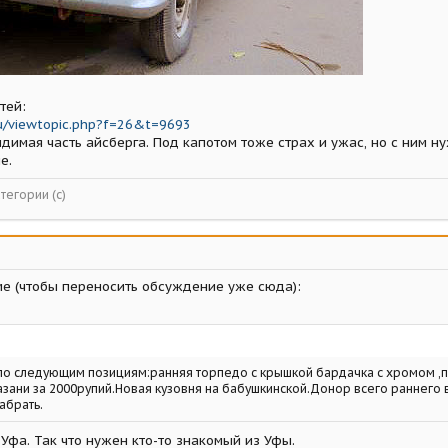
тей:
u/viewtopic.php?f=26&t=9693
видимая часть айсберга. Под капотом тоже страх и ужас, но с ним н
е.
тегории (с)
е (чтобы переносить обсуждение уже сюда):
по следующим позициям:ранняя торпедо с крышкой бардачка с хромом ,п
азани за 2000рупий.Новая кузовня на бабушкинской.Донор всего раннего в
абрать.
о Уфа. Так что нужен кто-то знакомый из Уфы.