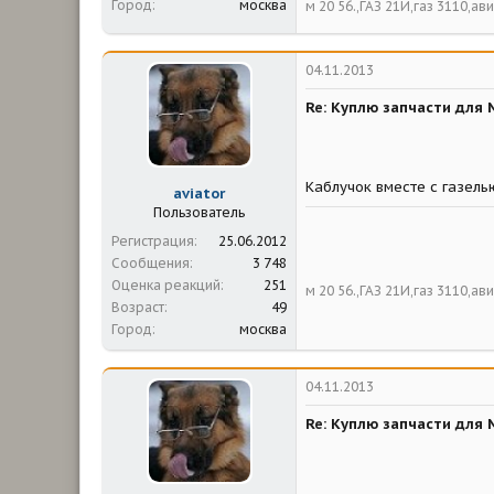
Город
москва
м 20 56.,ГАЗ 21И,газ 3110,а
04.11.2013
Re: Куплю запчасти для 
Каблучок вместе с газель
aviator
Пользователь
Регистрация
25.06.2012
Сообщения
3 748
Оценка реакций
251
м 20 56.,ГАЗ 21И,газ 3110,а
Возраст
49
Город
москва
04.11.2013
Re: Куплю запчасти для 