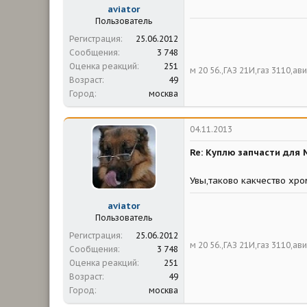
aviator
Пользователь
Регистрация
25.06.2012
Сообщения
3 748
Оценка реакций
251
м 20 56.,ГАЗ 21И,газ 3110,а
Возраст
49
Город
москва
04.11.2013
Re: Куплю запчасти для 
Увы,таково какчество хр
aviator
Пользователь
Регистрация
25.06.2012
м 20 56.,ГАЗ 21И,газ 3110,а
Сообщения
3 748
Оценка реакций
251
Возраст
49
Город
москва