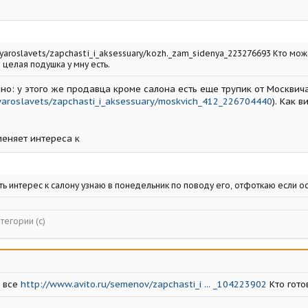
oyaroslavets/zapchasti_i_aksessuary/kozh._zam_sidenya_223276693 Кто м
 целая подушка у мну есть.
шно: у этого же продавца кроме салона есть еще трупик от Москвич
yaroslavets/zapchasti_i_aksessuary/moskvich_412_226704440
). Как 
меняет интереса к
ть интерес к салону узнаю в понедельник по поводу его, отфоткаю если о
тегории (с)
и все
http://www.avito.ru/semenov/zapchasti_i ... _104223902
Кто гото