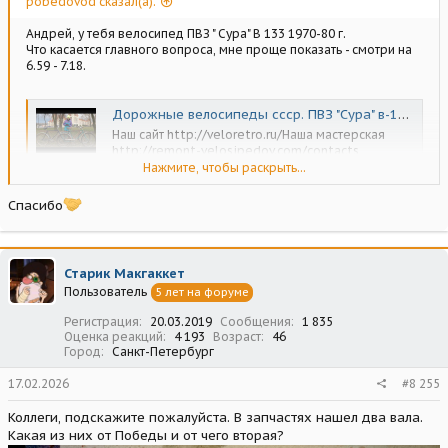
pobedovod сказал(а):
Андрей, у тебя велосипед ПВЗ " Сура" В 133 1970-80 г.
Что касается главного вопроса, мне проще показать - смотри на
6.59 - 7.18.
Дорожные велосипеды ссср. ПВЗ "Сура" в-133 и 111-512
Наш сайт http://veloretro.ru/Наша мастерская
http://remont-velosipedov.com/contacts
Нажмите, чтобы раскрыть...
youtu.be
Спасибо
Старик Макгаккет
Пользователь
5 лет на форуме
Регистрация
20.03.2019
Сообщения
1 835
Оценка реакций
4 193
Возраст
46
Город
Санкт-Петербург
17.02.2026
#8 255
Коллеги, подскажите пожалуйста. В запчастях нашел два вала.
Какая из них от Победы и от чего вторая?