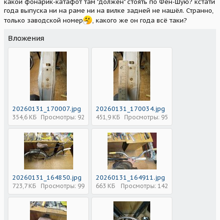
какой фонарик-катафот там "должён" стоять по Фен-Шую? кстати
года выпуска ни на раме ни на вилке задней не нашёл. Странно,
только заводской номер
, какого же он года всё таки?
Вложения
20260131_170007.jpg
20260131_170034.jpg
354,6 КБ
Просмотры: 92
451,9 КБ
Просмотры: 95
20260131_164850.jpg
20260131_164911.jpg
723,7 КБ
Просмотры: 99
663 КБ
Просмотры: 142