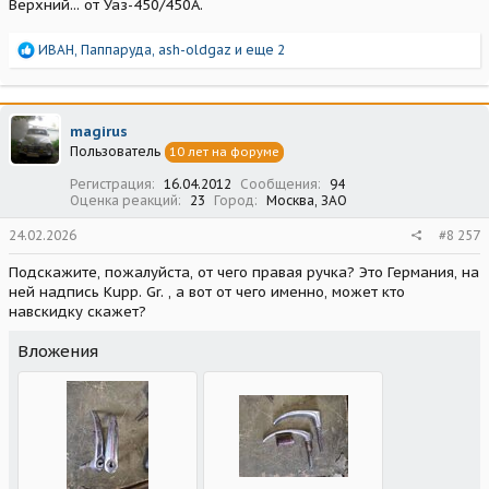
Верхний... от Уаз-450/450А.
Р
ИВАН
,
Паппаруда
,
ash-oldgaz
и еще 2
е
а
к
ц
magirus
и
Пользователь
10 лет на форуме
и
:
Регистрация
16.04.2012
Сообщения
94
Оценка реакций
23
Город
Москва, ЗАО
24.02.2026
#8 257
Подскажите, пожалуйста, от чего правая ручка? Это Германия, на
ней надпись Kupp. Gr. , а вот от чего именно, может кто
навскидку скажет?
Вложения