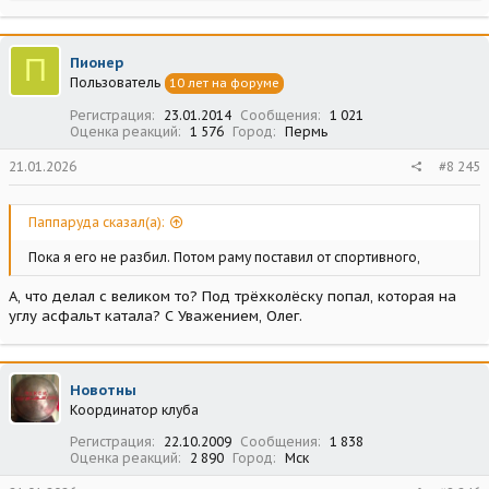
а
к
ц
П
Пионер
и
Пользователь
10 лет на форуме
и
:
Регистрация
23.01.2014
Сообщения
1 021
Оценка реакций
1 576
Город
Пермь
21.01.2026
#8 245
Паппаруда сказал(а):
Пока я его не разбил. Потом раму поставил от спортивного,
А, что делал с великом то? Под трёхколёску попал, которая на
углу асфальт катала? С Уважением, Олег.
Новотны
Координатор клуба
Регистрация
22.10.2009
Сообщения
1 838
Оценка реакций
2 890
Город
Мск