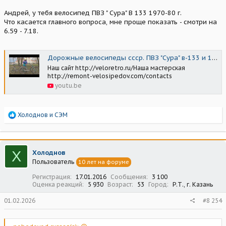
заводской номер
, какого же он года всё таки?
Андрей, у тебя велосипед ПВЗ " Сура" В 133 1970-80 г.
Что касается главного вопроса, мне проще показать - смотри на
6.59 - 7.18.
Дорожные велосипеды ссср. ПВЗ "Сура" в-133 и 111-512
Наш сайт http://veloretro.ru/Наша мастерская
http://remont-velosipedov.com/contacts
youtu.be
Р
Холоднов
и
СЭМ
е
а
к
ц
Х
Холоднов
и
Пользователь
10 лет на форуме
и
:
Регистрация
17.01.2016
Сообщения
3 100
Оценка реакций
5 930
Возраст
53
Город
Р.Т., г. Казань
01.02.2026
#8 254