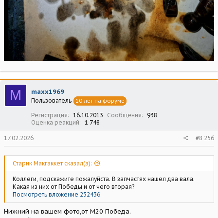
M
maxx1969
Пользователь
10 лет на форуме
Регистрация
16.10.2013
Сообщения
938
Оценка реакций
1 748
17.02.2026
#8 256
Старик Макгаккет сказал(а):
Коллеги, подскажите пожалуйста. В запчастях нашел два вала.
Какая из них от Победы и от чего вторая?
Посмотреть вложение 232436
Нижний на вашем фото,от М20 Победа.