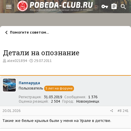
Помогите советом...
Детали на опознание
А
Д
alex021894
29.07.2011
в
а
т
т
о
а
р
н
Паппаруда
т
а
Пользователь
е
ч
5 лет на форуме
м
а
Регистрация
31.03.2019
Сообщения
1 376
ы
л
Оценка реакций
2 504
Город
Новокузнецк
а
20.01.2026
#8 241
Такие же белые крылья были у меня на Урале в детстве.