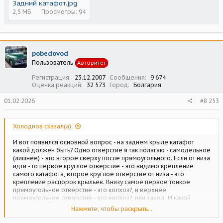
Задний катафот.jpg
2,5 МБ
Просмотры: 94
pobedovod
Пользователь
Авторитет
Регистрация
23.12.2007
Сообщения
9 674
Оценка реакций
32 573
Город
Болгария
01.02.2026
#8 253
Холоднов сказал(а):
И вот появился основной вопрос - на заднем крыле катафот
какой должен быть? Одно отверстие я так полагаю - самодельное
(лишнее) - это второе сверху после прямоугольного. Если от низа
идти - то первое круглое отверстие - это видимо крепление
самого катафота, второе круглое отверстие от низа - это
крепление распорок крыльев. Внизу самое первое тонкое
прямоугольное отверстие - это колхоз?, и верхнее
прямоугольное отверстие - это колхоз?, или завод. И какой
фонарик-катафот там "должён" стоять по Фен-Шую? кстати года
Нажмите, чтобы раскрыть...
выпуска ни на раме ни на вилке задней не нашёл. Странно, только