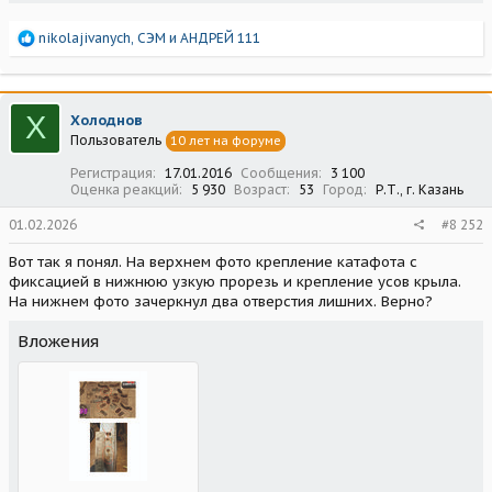
Р
nikolajivanych
,
СЭМ
и
АНДРЕЙ 111
е
а
к
ц
Х
Холоднов
и
Пользователь
10 лет на форуме
и
:
Регистрация
17.01.2016
Сообщения
3 100
Оценка реакций
5 930
Возраст
53
Город
Р.Т., г. Казань
01.02.2026
#8 252
Вот так я понял. На верхнем фото крепление катафота с
фиксацией в нижнюю узкую прорезь и крепление усов крыла.
На нижнем фото зачеркнул два отверстия лишних. Верно?
Вложения