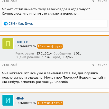
21.01.2026
#8 246
Может, стОит вынести тему велосипедов в отдельную?
Сомневаюсь, что многим это сильно интересно…
Р
СЭМ
и
Олд Джек
е
а
к
ц
П
Пионер
и
Пользователь
10 лет на форуме
и
:
Регистрация
23.01.2014
Сообщения
1 021
Оценка реакций
1 576
Город
Пермь
21.01.2026
#8 247
Мне кажется, что всё уже и заканчивается. Но, для порядка,
можно вынести отдельно. Может про Пермский Велосипедный я
что-нибудь вспомню-расскажу... Спасибо.
И
ИВАН
Пользователь
10 лет на форуме