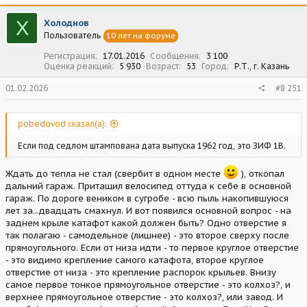
к
ц
Х
Холоднов
и
Пользователь
10 лет на форуме
и
:
Регистрация
17.01.2016
Сообщения
3 100
Оценка реакций
5 930
Возраст
53
Город
Р.Т., г. Казань
01.02.2026
#8 251
pobedovod сказал(а):
Если под седлом штампована дата выпуска 1962 год, это ЗИФ 1В.
Ждать до тепла не стал (свербит в одном месте
), откопал
дальний гараж. Притащил велосипед оттуда к себе в основной
гараж. По дороге веником в сугробе - всю пыль накопившуюся
лет за...двадцать смахнул. И вот появился основной вопрос - на
заднем крыле катафот какой должен быть? Одно отверстие я
так полагаю - самодельное (лишнее) - это второе сверху после
прямоугольного. Если от низа идти - то первое круглое отверстие
- это видимо крепление самого катафота, второе круглое
отверстие от низа - это крепление распорок крыльев. Внизу
самое первое тонкое прямоугольное отверстие - это колхоз?, и
верхнее прямоугольное отверстие - это колхоз?, или завод. И