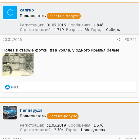
С
салгир
Пользователь
10 лет на форуме
Регистрация
01.05.2016
Сообщения
1 846
Оценка реакций
1 719
Возраст
66
Город
Сибирь
20.01.2026
#8 242
Полез в старые фотки, два Урала, у одного крылья белые.
Р
Pika
е
а
к
ц
Паппаруда
и
Пользователь
5 лет на форуме
и
:
Регистрация
31.03.2019
Сообщения
1 376
Оценка реакций
2 504
Город
Новокузнецк