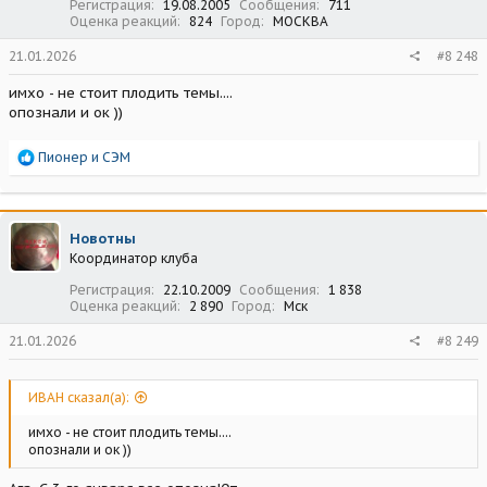
Регистрация
19.08.2005
Сообщения
711
Оценка реакций
824
Город
МОСКВА
21.01.2026
#8 248
имхо - не стоит плодить темы....
опознали и ок ))
Р
Пионер
и
СЭМ
е
а
к
ц
Новотны
и
Координатор клуба
и
:
Регистрация
22.10.2009
Сообщения
1 838
Оценка реакций
2 890
Город
Мск
21.01.2026
#8 249
ИВАН сказал(а):
имхо - не стоит плодить темы....
опознали и ок ))