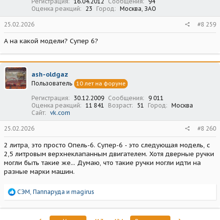
Регистрация
16.04.2012
Сообщения
94
Оценка реакций
23
Город
Москва, ЗАО
25.02.2026
#8 259
А на какой модели? Супер 6?
ash-oldgaz
Пользователь
10 лет на форуме
Регистрация
30.12.2009
Сообщения
9 011
Оценка реакций
11 841
Возраст
51
Город
Москва
Сайт
vk.com
25.02.2026
#8 260
2 литра, это просто Опель-6. Супер-6 - это следующая модель, с
2,5 литровым верхнеклапанным двигателем. Хотя дверные ручки
могли быть такие же... Думаю, что такие ручки могли идти на
разные марки машин.
Р
СЭМ
,
Паппаруда
и
magirus
е
а
к