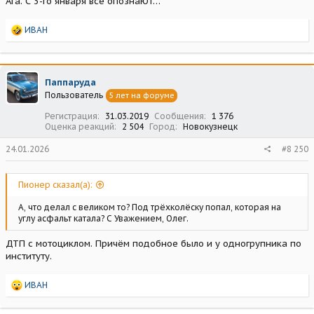
Ага. С 3-го января все опознаЮт…
Р
ИВАН
е
а
к
ц
Паппаруда
и
Пользователь
5 лет на форуме
и
:
Регистрация
31.03.2019
Сообщения
1 376
Оценка реакций
2 504
Город
Новокузнецк
24.01.2026
#8 250
Пионер сказал(а):
А, что делал с великом то? Под трёхколёску попал, которая на
углу асфальт катала? С Уважением, Олег.
ДТП с мотоциклом. Причём подобное было и у одногрупника по
институту.
Р
ИВАН
е
а