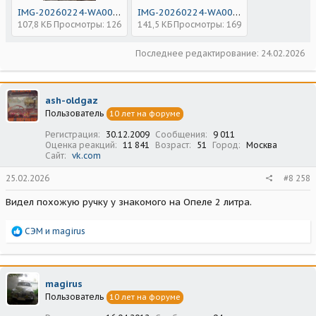
IMG-20260224-WA0000.jpg
IMG-20260224-WA0001.jpg
107,8 КБ
Просмотры: 126
141,5 КБ
Просмотры: 169
Последнее редактирование:
24.02.2026
ash-oldgaz
Пользователь
10 лет на форуме
Регистрация
30.12.2009
Сообщения
9 011
Оценка реакций
11 841
Возраст
51
Город
Москва
Сайт
vk.com
25.02.2026
#8 258
Видел похожую ручку у знакомого на Опеле 2 литра.
Р
СЭМ
и
magirus
е
а
к
ц
magirus
и
Пользователь
10 лет на форуме
и
: