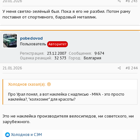
20.01.2026
#8 243
У меня светло-зелёный был. Пока я его не разбил. Потом раму
поставил от спортивного, бардовый металлик.
pobedovod
Пользователь
Авторитет
Регистрация
23.12.2007
Сообщения
9 674
Оценка реакций
32 573
Город
Болгария
21.01.2026
#8 244
Холоднов сказал(а):
Про Урал понял, а вот наклейка с надписью - МWA - это просто
наклейка?, "колхозинг" для красоты?
Это не наклейка производителя велосипедов, ни советского, ни
зарубежного.
Р
Холоднов
и
СЭМ
е