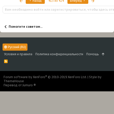
Первый
Последняя
Назад
413 из 424
Вперед
ц
и
Вам необходимо войти или зарегистрироваться, чтобы здесь от
и
:
Помогите советом...
Русский (RU)
Условия и правила
Политика конфиденциальности
Помощь
R
S
S
®
Forum software by XenForo
© 2010-2019 XenForo Ltd.
|
Style by
ThemeHouse
Перевод от Jumuro ®