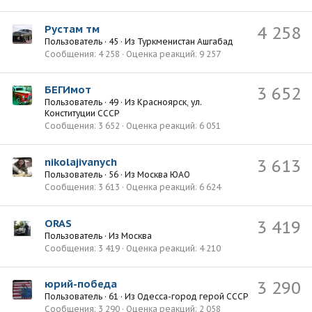
Рустам тм
4 258
Пользователь
·
45
·
Из
Туркменистан Ашгабад
Сообщения
4 258
Оценка реакций
9 257
БЕГИмот
3 652
Пользователь
·
49
·
Из
Красноярск, ул.
Конституции СССР
Сообщения
3 652
Оценка реакций
6 051
nikolajivanych
3 613
Пользователь
·
56
·
Из
Москва ЮАО
Сообщения
3 613
Оценка реакций
6 624
ORAS
3 419
Пользователь
·
Из
Москва
Сообщения
3 419
Оценка реакций
4 210
юрий-победа
3 290
Пользователь
·
61
·
Из
Одесса-город герой СССР
Сообщения
3 290
Оценка реакций
2 058