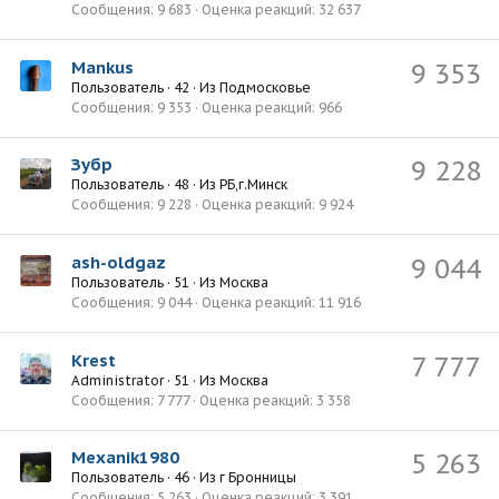
Сообщения
9 683
Оценка реакций
32 637
Mankus
9 353
Пользователь
·
42
·
Из
Подмосковье
Сообщения
9 353
Оценка реакций
966
Зубр
9 228
Пользователь
·
48
·
Из
РБ,г.Минск
Сообщения
9 228
Оценка реакций
9 924
ash-oldgaz
9 044
Пользователь
·
51
·
Из
Москва
Сообщения
9 044
Оценка реакций
11 916
Krest
7 777
Administrator
·
51
·
Из
Москва
Сообщения
7 777
Оценка реакций
3 358
Mexanik1980
5 263
Пользователь
·
46
·
Из
г Бронницы
Сообщения
5 263
Оценка реакций
3 391