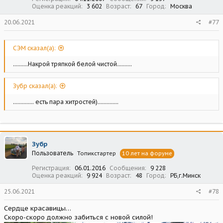
Оценка реакций
3 602
Возраст
67
Город
Москва
20.06.2021
#77
СЭМ сказал(а):
..........Накрой тряпкой белой чистой..........
Зубр сказал(а):
.............. есть пара хитростей)..............
Зубр
Пользователь
Топикстартер
10 лет на форуме
Регистрация
06.01.2016
Сообщения
9 228
Оценка реакций
9 924
Возраст
48
Город
РБ,г.Минск
25.06.2021
#78
Сердце красавицы…
Скоро-скоро должно забиться с новой силой!