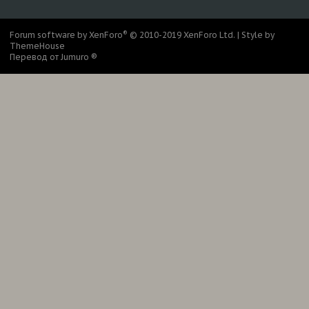
S
S
®
Forum software by XenForo
© 2010-2019 XenForo Ltd.
|
Style by
ThemeHouse
Перевод от Jumuro ®