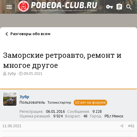
Разговоры обо всем
Заморские ретроавто, ремонт и
многое другое
А
Д
Зубр
09.05.2021
в
а
т
т
о
а
р
н
Зубр
т
а
Пользователь
е
ч
Топикстартер
10 лет на форуме
м
а
Регистрация
06.01.2016
Сообщения
9 228
ы
л
Оценка реакций
9 924
Возраст
48
Город
РБ,г.Минск
а
11.06.2021
#61