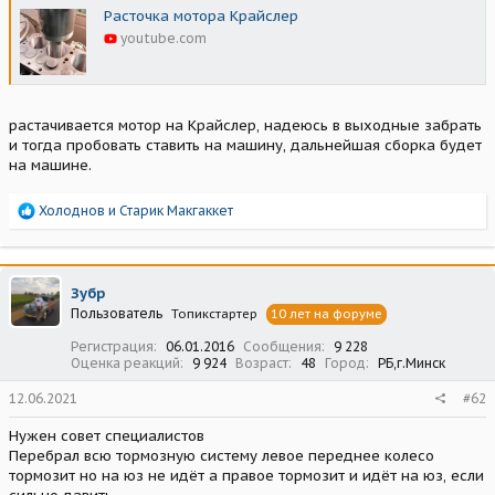
Расточка мотора Крайслер
youtube.com
растачивается мотор на Крайслер, надеюсь в выходные забрать
и тогда пробовать ставить на машину, дальнейшая сборка будет
на машине.
Р
Холоднов
и
Старик Макгаккет
е
а
к
ц
Зубр
и
Пользователь
Топикстартер
10 лет на форуме
и
:
Регистрация
06.01.2016
Сообщения
9 228
Оценка реакций
9 924
Возраст
48
Город
РБ,г.Минск
12.06.2021
#62
Нужен совет специалистов
Перебрал всю тормозную систему левое переднее колесо
тормозит но на юз не идёт а правое тормозит и идёт на юз, если