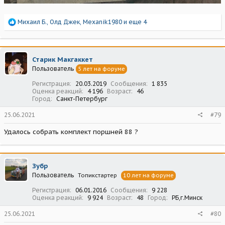
Р
Михаил Б.
,
Олд Джек
,
Mexanik1980
и еще 4
е
а
к
ц
Старик Макгаккет
и
Пользователь
5 лет на форуме
и
:
Регистрация
20.03.2019
Сообщения
1 835
Оценка реакций
4 196
Возраст
46
Город
Санкт-Петербург
25.06.2021
#79
Удалось собрать комплект поршней 88 ?
Зубр
Пользователь
Топикстартер
10 лет на форуме
Регистрация
06.01.2016
Сообщения
9 228
Оценка реакций
9 924
Возраст
48
Город
РБ,г.Минск
25.06.2021
#80