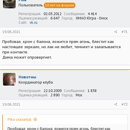
Пользователь
10 лет на форуме
Регистрация
02.03.2012
Сообщения
4 414
Оценка реакций
6 647
Город
ХМАО Югра - Омск
Сайт
vk.ru
19.06.2021
#71
Пробовал, хром с балона, ложится прям агонь, блестит как
настоящее зеркало, но лак не любит, темнеет и залапывается
при контакте.
Дима может опровергнет.
Новотны
Координатор клуба
Регистрация
22.10.2009
Сообщения
1 838
Оценка реакций
2 890
Город
Мск
19.06.2021
#72
Pika сказал(а):
Пробовал, хром с балона, ложится прям агонь, блестит как