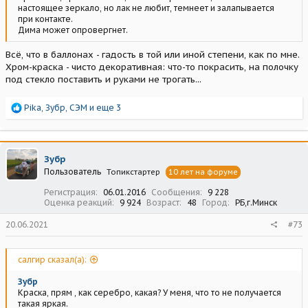
настоящее зеркало, но лак не любит, темнеет и залапывается
при контакте.
Дима может опровергнет.
Всё, что в баллонах - гадость в той или иной степени, как по мне.
Хром-краска - чисто декоративная: что-то покрасить, на полочку
под стекло поставить и руками не трогать...
Р
Pika
,
Зубр
,
СЭМ
и еще 3
е
а
к
ц
Зубр
и
Пользователь
Топикстартер
10 лет на форуме
и
:
Регистрация
06.01.2016
Сообщения
9 228
Оценка реакций
9 924
Возраст
48
Город
РБ,г.Минск
20.06.2021
#73
салгир сказал(а):
Зубр
Краска, прям , как серебро, какая? У меня, что то не получается
такая яркая.