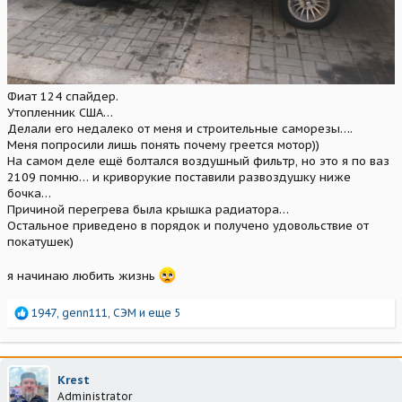
Фиат 124 спайдер.
Утопленник США…
Делали его недалеко от меня и строительные саморезы….
Меня попросили лишь понять почему греется мотор))
На самом деле ещё болтался воздушный фильтр, но это я по ваз
2109 помню… и криворукие поставили развоздушку ниже
бочка…
Причиной перегрева была крышка радиатора…
Остальное приведено в порядок и получено удовольствие от
покатушек)
я начинаю любить жизнь
Р
1947
,
genn111
,
СЭМ
и еще 5
е
а
к
ц
Krest
и
Administrator
и