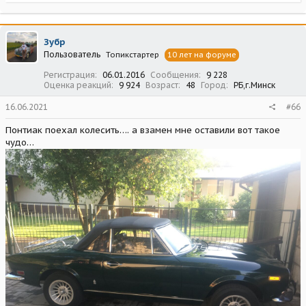
е
а
к
ц
Зубр
и
Пользователь
Топикстартер
10 лет на форуме
и
:
Регистрация
06.01.2016
Сообщения
9 228
Оценка реакций
9 924
Возраст
48
Город
РБ,г.Минск
16.06.2021
#66
Понтиак поехал колесить…. а взамен мне оставили вот такое
чудо…