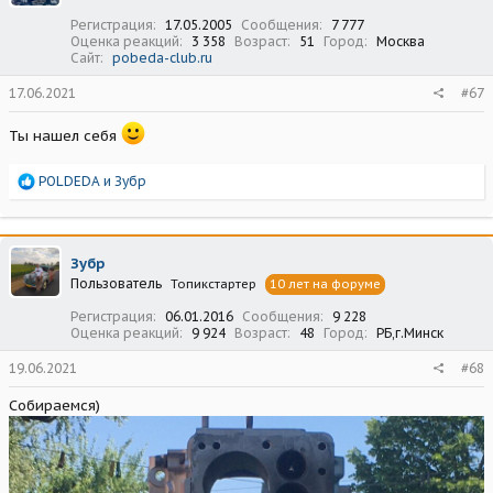
:
Регистрация
17.05.2005
Сообщения
7 777
Оценка реакций
3 358
Возраст
51
Город
Москва
Сайт
pobeda-club.ru
17.06.2021
#67
Ты нашел себя
Р
POLDEDA
и
Зубр
е
а
к
ц
Зубр
и
Пользователь
Топикстартер
10 лет на форуме
и
:
Регистрация
06.01.2016
Сообщения
9 228
Оценка реакций
9 924
Возраст
48
Город
РБ,г.Минск
19.06.2021
#68
Собираемся)