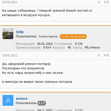
20.06.2021
#75
На улице собираешь ? Накрой тряпкой белой чистой от
летающего в воздухе мусора .
Зубр
Пользователь
Топикстартер
10 лет на форуме
Регистрация
06.01.2016
Сообщения
9 228
Оценка реакций
9 924
Возраст
48
Город
РБ,г.Минск
20.06.2021
#76
Да, дворовой ремонт мотора)
Посмотрим что получится)
Но есть пара хитростей) о них позже.
я никогда не видел таких грязных моторов
А
алекса
Пользователь
R.I.P.
Регистрация
04.11.2007
Сообщения
5 137