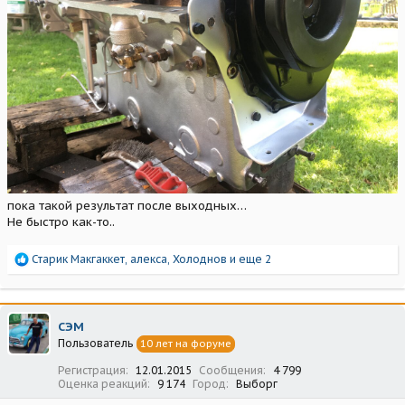
пока такой результат после выходных…
Не быстро как-то..
Р
Старик Макгаккет
,
алекса
,
Холоднов
и еще 2
е
а
к
ц
СЭМ
и
Пользователь
10 лет на форуме
и
:
Регистрация
12.01.2015
Сообщения
4 799
Оценка реакций
9 174
Город
Выборг