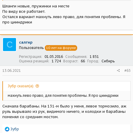
Шланги новые, пружинки на месте
По виду все работает.
Остался вариант махнуть лево право, для понятия проблемы. Я
про цииндрики
С
салгир
Пользователь
10 лет на форуме
Регистрация
01.05.2016
Сообщения
1 851
Оценка реакций
1 724
Возраст
66
Город
Сибирь
13.06.2021
#65
Зубр сказал(а):
махнуть лево право, для понятия проблемы. Я про цииндрики
Сначала барабаны. На 131-м было у меня, левое тормозило, аж
руль вырывало из рук, видимого ничего, и колодки и барабаны
поменял со средним мостом.
Р
Зубр