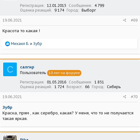
:
Регистрация
12.01.2015
Сообщения
4 799
Оценка реакций
9 174
Город
Выборг
19.06.2021
#69
Красота то какая !
Р
Михаил Б.
и
Зубр
е
а
к
ц
С
салгир
и
Пользователь
10 лет на форуме
и
:
Регистрация
01.05.2016
Сообщения
1 851
Оценка реакций
1 724
Возраст
66
Город
Сибирь
19.06.2021
#70
Зубр
Краска, прям , как серебро, какая? У меня, что то не получается
такая яркая.
Pika