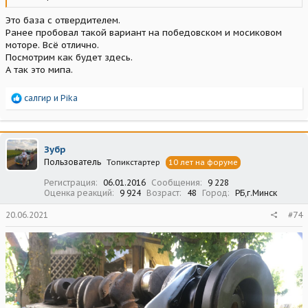
Это база с отвердителем.
Ранее пробовал такой вариант на победовском и мосиковом
моторе. Всё отлично.
Посмотрим как будет здесь.
А так это мипа.
Р
салгир
и
Pika
е
а
к
ц
Зубр
и
Пользователь
Топикстартер
10 лет на форуме
и
:
Регистрация
06.01.2016
Сообщения
9 228
Оценка реакций
9 924
Возраст
48
Город
РБ,г.Минск
20.06.2021
#74