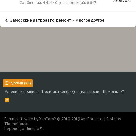
20.06.2021
Сообщения
4 414
Оценка реакций
6 647
Заморские ретроавто, ремонт и многое другое
Русский (RU)
Условия и правила
Политика конфиденциальности
Помощь
R
S
S
®
Forum software by XenForo
© 2010-2019 XenForo Ltd.
|
Style by
ThemeHouse
Перевод от Jumuro ®