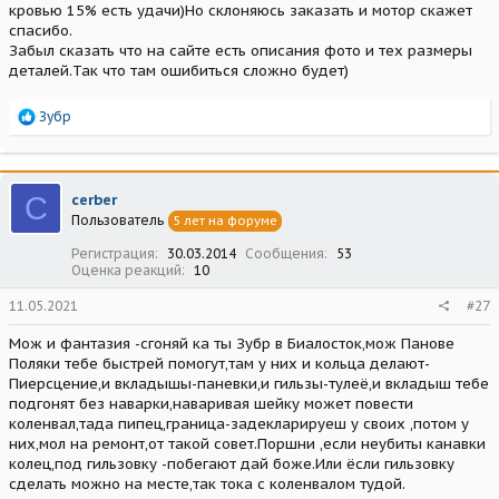
кровью 15% есть удачи)Но склоняюсь заказать и мотор скажет
спасибо.
Забыл сказать что на сайте есть описания фото и тех размеры
деталей.Так что там ошибиться сложно будет)
Р
Зубр
е
а
к
ц
C
cerber
и
Пользователь
5 лет на форуме
и
:
Регистрация
30.03.2014
Сообщения
53
Оценка реакций
10
11.05.2021
#27
Мож и фантазия -сгоняй ка ты Зубр в Биалосток,мож Панове
Поляки тебе быстрей помогут,там у них и кольца делают-
Пиерсцение,и вкладышы-паневки,и гильзы-тулеё,и вкладыш тебе
подгонят без наварки,наваривая шейку может повести
коленвал,тада пипец,граница-задекларируеш у своих ,потом у
них,мол на ремонт,от такой совет.Поршни ,если неубиты канавки
колец,под гильзовку -побегают дай боже.Или ёсли гильзовку
сделать можно на месте,так тока с коленвалом тудой.