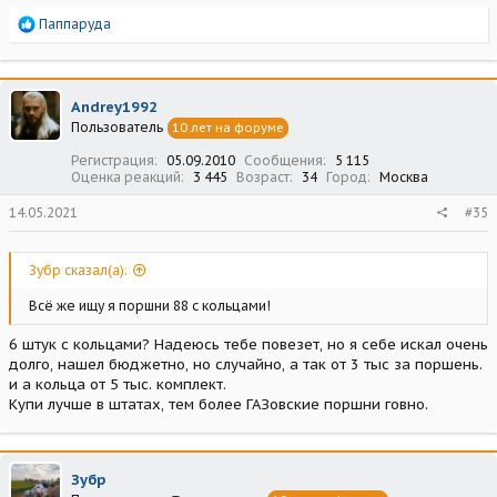
Р
Паппаруда
е
а
к
ц
Andrey1992
и
Пользователь
10 лет на форуме
и
:
Регистрация
05.09.2010
Сообщения
5 115
Оценка реакций
3 445
Возраст
34
Город
Москва
14.05.2021
#35
Зубр сказал(а):
Всё же ищу я поршни 88 с кольцами!
6 штук с кольцами? Надеюсь тебе повезет, но я себе искал очень
долго, нашел бюджетно, но случайно, а так от 3 тыс за поршень.
и а кольца от 5 тыс. комплект.
Купи лучше в штатах, тем более ГАЗовские поршни говно.
Зубр