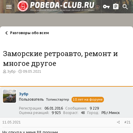
Разговоры обо всем
Заморские ретроавто, ремонт и
многое другое
А
Д
Зубр
09.05.2021
в
а
т
т
о
а
р
н
Зубр
т
а
Пользователь
е
ч
Топикстартер
10 лет на форуме
м
а
Регистрация
06.01.2016
Сообщения
9 229
ы
л
Оценка реакций
9 925
Возраст
48
Город
РБ,г.Минск
а
11.05.2021
#21
Ну откуда у меня 88 поршни...