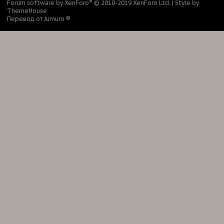
®
Forum software by XenForo
© 2010-2019 XenForo Ltd.
|
Style by
ThemeHouse
Перевод от Jumuro ®