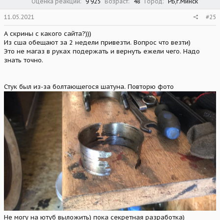
Оценка реакций
9 925
Возраст
48
Город
РБ,г.Минск
11.05.2021
#25
А скрины с какого сайта?)))
Из сша обещают за 2 недели привезти. Вопрос что везти)
Это не магаз в руках подержать и вернуть ежели чего. Надо
знать точно.
Стук был из-за болтающегося шатуна. Повторю фото
Не могу на ютуб выложить) пока секретная разработка)