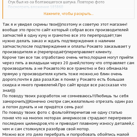
Стук был из-за болтающегося шатуна. Повторю фото
Посмотреть вложение 185860
Не могу на ютуб выложить) пока секретная разработка)
Нажмите, чтобы раскрыть...
вначале думали клапан висит) но все было норм. Снял я голову,
Так я и увидел скрины твои)))поэтому и советую этот магазин!
потом поддон и стало все ясно и понятно.
вообще это просто сайт который собрал всех производителей
запчастей в одну кучу и грамотно все это перепродаёт,там
нужно делать заказ и ждать подтверждения о наличии
запчасти,после подтверждения и оплаты Рокавто заказывает у
производителя и (перепродаёт)переправляет клиенту.
Короче там все так отработано очень четко,поршня могут прийти
через пять а вкладыши через 20 дней,потому что отправляет сам
производитель а не Рокавто.Но все грамотно и без обмана.На
прямую у производителя купить тоже можно,но блин очень
дорого,почти в два раза.Как я понял у Рокавто есть большая
скидка и много привелегий.Про сайт вроде все рассказал что
знал)))
По поводу твоих разработок не сомневаюсь!!!Любишь ты себя
заморочить)))Конечно смотри сам,желательно отрезать один раз
а потом думать и не придётся семь раз!
По поводу твоих фото с фольгой!перечитав не одну статью
понял что на многих моторах америкосов страдают перегревом
последних цилиндров,что и приводит плавному износу деталей,с
чем и сам столкнулся разобрав свой мотор.
Можно все это дело перебрать и попробовать обойтись малой