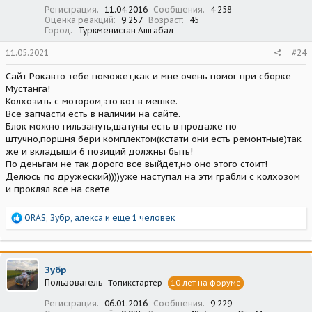
:
Регистрация
11.04.2016
Сообщения
4 258
Оценка реакций
9 257
Возраст
45
Город
Туркменистан Ашгабад
11.05.2021
#24
Сайт Рокавто тебе поможет,как и мне очень помог при сборке
Мустанга!
Колхозить с мотором,это кот в мешке.
Все запчасти есть в наличии на сайте.
Блок можно гильзануть,шатуны есть в продаже по
штучно,поршня бери комплектом(кстати они есть ремонтные)так
же и вкладыши 6 позиций должны быть!
По деньгам не так дорого все выйдет,но оно этого стоит!
Делюсь по дружеский))))уже наступал на эти грабли с колхозом
и проклял все на свете
Р
ORAS
,
Зубр
,
алекса
и еще 1 человек
е
а
к
ц
Зубр
и
Пользователь
Топикстартер
10 лет на форуме
и
:
Регистрация
06.01.2016
Сообщения
9 229