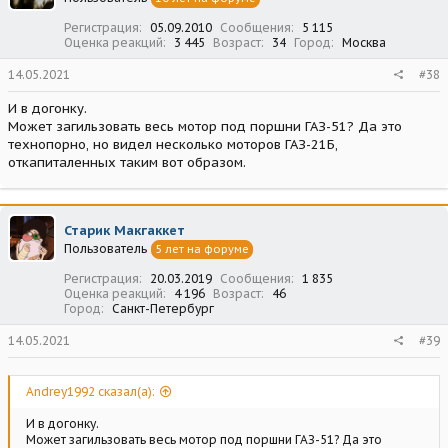
Регистрация
05.09.2010
Сообщения
5 115
Оценка реакций
3 445
Возраст
34
Город
Москва
14.05.2021
#38
И в догонку.
Может загильзовать весь мотор под поршни ГАЗ-51? Да это
технопорно, но видел несколько моторов ГАЗ-21Б,
откапиталенных таким вот образом.
Старик Макгаккет
Пользователь
5 лет на форуме
Регистрация
20.03.2019
Сообщения
1 835
Оценка реакций
4 196
Возраст
46
Город
Санкт-Петербург
14.05.2021
#39
Andrey1992 сказал(а):
И в догонку.
Может загильзовать весь мотор под поршни ГАЗ-51? Да это