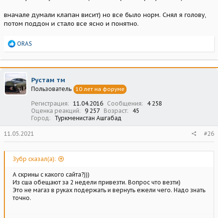
вначале думали клапан висит) но все было норм. Снял я голову,
потом поддон и стало все ясно и понятно.
Р
ORAS
е
а
к
ц
Рустам тм
и
Пользователь
10 лет на форуме
и
:
Регистрация
11.04.2016
Сообщения
4 258
Оценка реакций
9 257
Возраст
45
Город
Туркменистан Ашгабад
11.05.2021
#26
Зубр сказал(а):
А скрины с какого сайта?)))
Из сша обещают за 2 недели привезти. Вопрос что везти)
Это не магаз в руках подержать и вернуть ежели чего. Надо знать
точно.