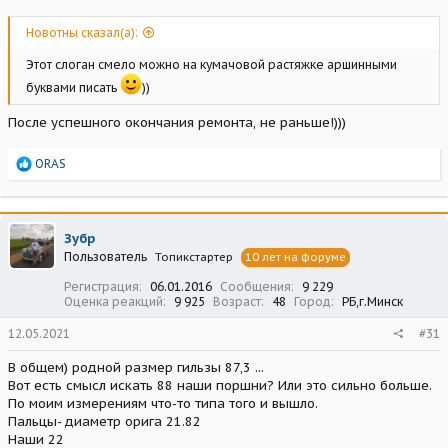
Новотны сказал(а):
Этот слоган смело можно на кумачовой растяжке аршинными
буквами писать
))
После успешного окончания ремонта, не раньше!)))
Р
ORAS
е
а
к
ц
Зубр
и
Пользователь
Топикстартер
10 лет на форуме
и
:
Регистрация
06.01.2016
Сообщения
9 229
Оценка реакций
9 925
Возраст
48
Город
РБ,г.Минск
12.05.2021
#31
В общем) родной размер гильзы 87,3 ...
Вот есть смысл искать 88 наши поршни? Или это сильно больше.
По моим измерениям что-то типа того и вышло.
Пальцы- диаметр орига 21.82
Наши 22