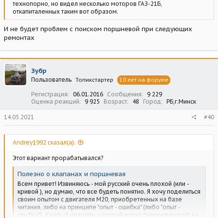
технопорно, но видел несколько моторов ГАЗ-21Б,
откапиталенных таким вот образом.
И не будет проблем с поиском поршневой при следующих
ремонтах
Зубр
Пользователь
Топикстартер
10 лет на форуме
Регистрация
06.01.2016
Сообщения
9 229
Оценка реакций
9 925
Возраст
48
Город
РБ,г.Минск
14.05.2021
#40
Andrey1992 сказал(а):
Этот вариант прорабатывался?
Полезно о клапанах и поршневая
Всем привет! Извиняюсь - мой русский очень плохой (или -
кривой ), но думаю, что все будеть понятно. Я хочу поделиться
своим опытом с двигателя М20, приобретенных на базе
читания, либо на принципе "опыт - ошибка" (либо "опыт -
улыбка"). Каждый человек, который ездил (ремонтировал) на