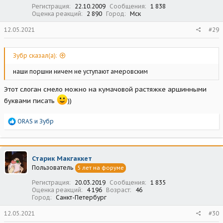
Регистрация
22.10.2009
Сообщения
1 838
Оценка реакций
2 890
Город
Мск
12.05.2021
#29
Зубр сказал(а):
наши поршни ничем не уступают амеровским
Этот слоган смело можно на кумачовой растяжке аршинными
буквами писать
))
Р
ORAS
и
Зубр
е
а
к
ц
Старик Макгаккет
и
Пользователь
5 лет на форуме
и
:
Регистрация
20.03.2019
Сообщения
1 835
Оценка реакций
4 196
Возраст
46
Город
Санкт-Петербург
12.05.2021
#30