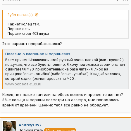
Зубр сказал(а):
Так нет колец там.
Поршни есть.
Поршни стоят 40$ штука
Этот вариант прорабатывался?
Полезно о клапанах и поршневая
Всем привет! Извиняюсь - мой русский очень плохой (или - кривой ),
но думаю, что все будеть понятно. Я хочу поделиться своим опытом
с двигателя М20, приобретенных на базе читания, либо на
принципе "опыт - ошибка" (либо "опыт - улыбка"). Каждый человек,
который ездил (ремонтировал) на М20...
www.pobeda-club.ru
Колец нет только там или на ебеях всяких и прочее то же нет?
88-е кольца и поршни посмотри на аллегро, мне попадались
время от времени. Ценник тебя все равно не обрадует.
Andrey1992
Пользователь
10 лет на форуме