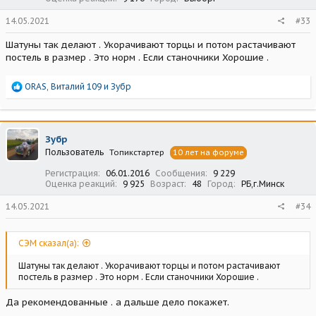
14.05.2021
#33
Шатуны так делают . Укорачивают торцы и потом растачивают
постель в размер . Это норм . Если станочники Хорошие .
Р
ORAS
,
Виталий 109
и
Зубр
е
а
к
ц
Зубр
и
Пользователь
Топикстартер
10 лет на форуме
и
:
Регистрация
06.01.2016
Сообщения
9 229
Оценка реакций
9 925
Возраст
48
Город
РБ,г.Минск
14.05.2021
#34
СЭМ сказал(а):
Шатуны так делают . Укорачивают торцы и потом растачивают
постель в размер . Это норм . Если станочники Хорошие .
Да рекомендованные . а дальше дело покажет.