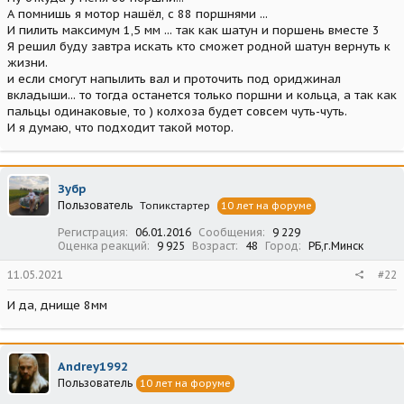
А помнишь я мотор нашёл, с 88 поршнями ...
И пилить максимум 1,5 мм ... так как шатун и поршень вместе 3
Я решил буду завтра искать кто сможет родной шатун вернуть к
жизни.
и если смогут напылить вал и проточить под ориджинал
вкладыши... то тогда останется только поршни и кольца, а так как
пальцы одинаковые, то ) колхоза будет совсем чуть-чуть.
И я думаю, что подходит такой мотор.
Зубр
Пользователь
Топикстартер
10 лет на форуме
Регистрация
06.01.2016
Сообщения
9 229
Оценка реакций
9 925
Возраст
48
Город
РБ,г.Минск
11.05.2021
#22
И да, днище 8мм
Andrey1992
Пользователь
10 лет на форуме