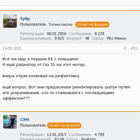
Зубр
Пользователь
Топикстартер
10 лет на форуме
Регистрация
06.01.2016
Сообщения
9 229
Оценка реакций
9 925
Возраст
48
Город
РБ,г.Минск
14.05.2021
#32
Всё же ищу я поршни 88 с кольцами!
И ещё радиатор от газ 51 на этот мотор.
вчера отдал коленвал на дефектовку
ещё вопрос. Вот они предложили ремонтировать шатун путём
его укорачивания.. кто-то сталкивался с последующим
эффектом???
СЭМ
Пользователь
10 лет на форуме
Регистрация
12.01.2015
Сообщения
4 799
Оценка реакций
9 176
Город
Выборг