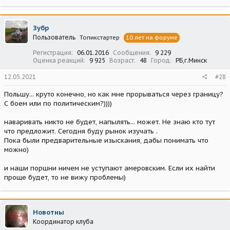
Зубр
Пользователь
Топикстартер
10 лет на форуме
Регистрация
06.01.2016
Сообщения
9 229
Оценка реакций
9 925
Возраст
48
Город
РБ,г.Минск
12.05.2021
#28
Польшу... круто конечно, но как мне прорываться через границу?
С боем или по политическим?))))
наваривать никто не будет, напылять... может. Не знаю кто тут
что предложит. Сегодня буду рынок изучать .
Пока были предварительные изыскания, дабы понимать что
можно)
и наши поршни ничем не уступают амеровским. Если их найти
проще будет, то не вижу проблемы)
Новотны
Координатор клуба