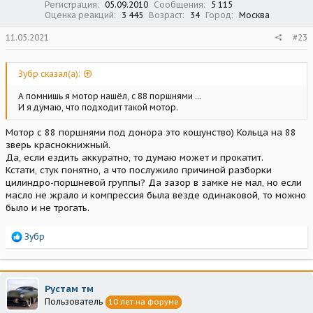
Регистрация
05.09.2010
Сообщения
5 115
Оценка реакций
3 445
Возраст
34
Город
Москва
11.05.2021
#23
Зубр сказал(а):
А помнишь я мотор нашёл, с 88 поршнями ...
И я думаю, что подходит такой мотор.
Мотор с 88 поршнями под донора это кощунство) Кольца на 88
зверь краснокнижный.
Да, если ездить аккуратно, то думаю может и прокатит.
Кстати, стук понятно, а что послужило причиной разборки
цилиндро-поршневой группы? Да зазор в замке не мал, но если
масло не жрало и компрессия была везде одинаковой, то можно
было и не трогать.
Р
Зубр
е
а
к
ц
Рустам тм
и
Пользователь
10 лет на форуме
и