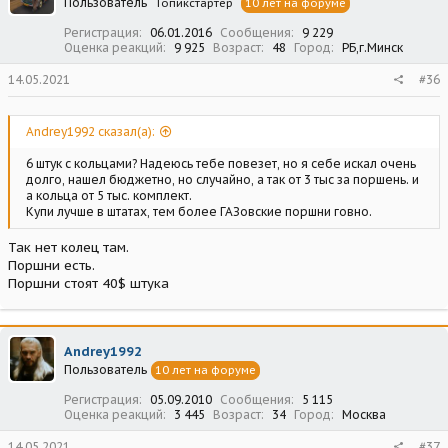
Пользователь
Топикстартер
10 лет на форуме
Регистрация
06.01.2016
Сообщения
9 229
Оценка реакций
9 925
Возраст
48
Город
РБ,г.Минск
14.05.2021
#36
Andrey1992 сказал(а):
6 штук с кольцами? Надеюсь тебе повезет, но я себе искал очень
долго, нашел бюджетно, но случайно, а так от 3 тыс за поршень. и
а кольца от 5 тыс. комплект.
Купи лучше в штатах, тем более ГАЗовские поршни говно.
Так нет колец там.
Поршни есть.
Поршни стоят 40$ штука
Andrey1992
Пользователь
10 лет на форуме
Регистрация
05.09.2010
Сообщения
5 115
Оценка реакций
3 445
Возраст
34
Город
Москва
14.05.2021
#37