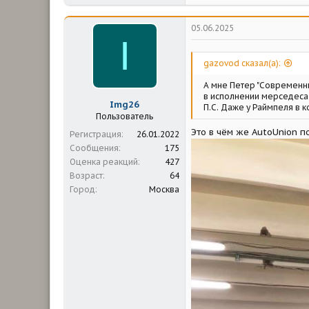
а
к
ц
05.06.2025
и
I
и
:
gazovod сказал(а):
А мне Петер "Современны
в исполнении мерседеса
Img26
П.С. Даже у Раймпеля в к
Пользователь
Это в чём же AutoUnion 
Регистрация
26.01.2022
Сообщения
175
Оценка реакций
427
Возраст
64
Город
Москва