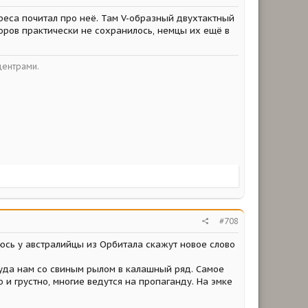
реса почитал про неё. Там V-образный двухтактный
торов практически не сохранилось, немцы их ещё в
центрами.
#708
юсь у австралийцы из Орбитала скажут новое слово
куда нам со свиным рылом в калашный ряд. Самое
о и грустно, многие ведутся на пропаганду. На эмке