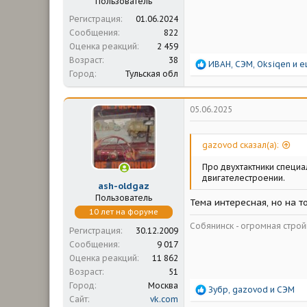
Пользователь
Регистрация
01.06.2024
Сообщения
822
Оценка реакций
2 459
Возраст
38
Р
ИВАН
,
СЭМ
,
Oksiqen
и е
Город
Тульская обл
е
а
к
ц
05.06.2025
и
и
:
gazovod сказал(а):
Про двухтактники специа
двигателестроении.
ash-oldgaz
Пользователь
Тема интересная, но на 
10 лет на форуме
Собянинск - огромная стр
Регистрация
30.12.2009
Сообщения
9 017
Оценка реакций
11 862
Возраст
51
Город
Москва
Р
Зубр
,
gazovod
и
СЭМ
Сайт
vk.com
е