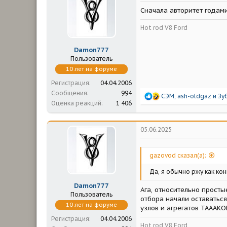
м
а
Сначала авторитет годами
ы
л
а
Hot rod V8 Ford
Damon777
Пользователь
10 лет на форуме
Регистрация
04.04.2006
Сообщения
994
Р
СЭМ
,
ash-oldgaz
и
Зу
Оценка реакций
1 406
е
а
к
ц
05.06.2025
и
и
:
gazovod сказал(а):
Да, я обычно ржу как кон
Damon777
Ага, относительно прост
Пользователь
отбора начали оставатьс
10 лет на форуме
узлов и агрегатов ТАААКОЕ
Регистрация
04.04.2006
Hot rod V8 Ford