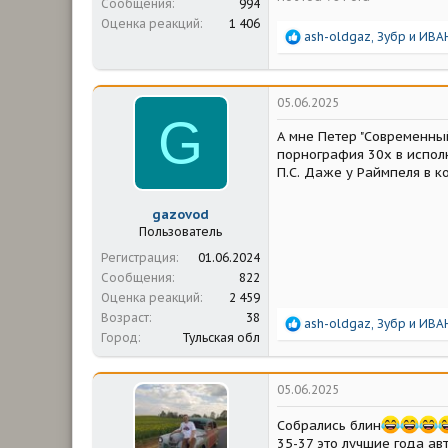
Сообщения
994
Оценка реакций
1 406
Р
ash-oldgaz
,
Зубр
и
ИВА
е
а
к
ц
05.06.2025
и
G
и
А мне Петер "Современны
:
порнография 30х в испол
П.С. Даже у Раймпеля в к
gazovod
Пользователь
Регистрация
01.06.2024
Сообщения
822
Оценка реакций
2 459
Возраст
38
Р
ash-oldgaz
,
Зубр
и
ИВА
Город
Тульская обл
е
а
к
ц
05.06.2025
и
и
Собрались блин
:
35-37 это лучшие года а