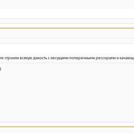
опе строили всякую дикость с несущими поперечными рессорами и качаю
)