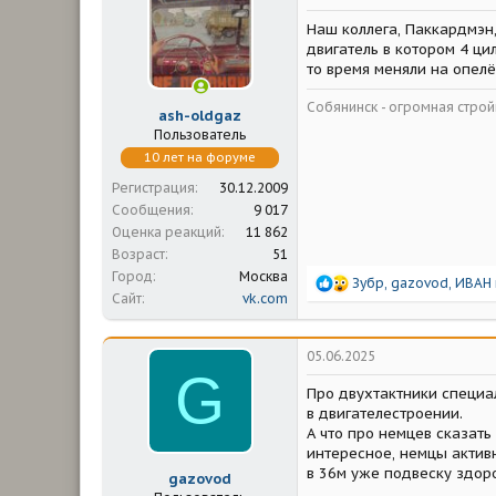
Наш коллега, Паккардмэн,
двигатель в котором 4 ци
то время меняли на опелёв
Собянинск - огромная стр
ash-oldgaz
Пользователь
10 лет на форуме
Регистрация
30.12.2009
Сообщения
9 017
Оценка реакций
11 862
Возраст
51
Город
Москва
Р
Зубр
,
gazovod
,
ИВАН
Сайт
vk.com
е
а
к
ц
05.06.2025
и
G
и
Про двухтактники специа
:
в двигателестроении.
А что про немцев сказать
интересное, немцы активн
в 36м уже подвеску здор
gazovod