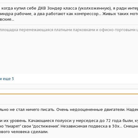
 когда купил себе ДКВ Зондер класса (уколхоженную), я ради инте
линдра рабочие, а два работают как компрессор... Живых таких мо
ские...
ойплощадка перемежающаяся платными парковками и офисно-торговыми 
и еще 3
льно не стал ничего писать. Очень недооцененные двигатели. Наде
 и их уровень. Качающиеся полуоси у мерседеса до 72 года были, 
о "пиарят" свои "достижения". Независимая подвеска в 30х... Смешн
ового человека сделали.