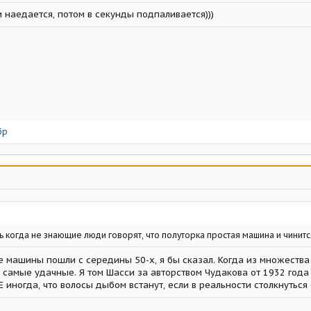
 наедается, потом в секунды подпаливается)))
бр
ь когда не знающие люди говорят, что полуторка простая машина и чинится 
ые машины пошли с середины 50-х, я бы сказал. Когда из множеств
я самые удачные. Я том Шасси за авторством Чудакова от 1932 год
 иногда, что волосы дыбом встанут, если в реальности столкнуться 