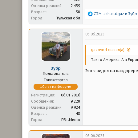
Оценка реакций
2 459
Возраст
38
Р
СЭМ
,
ash-oldgaz
и
Зубр
Город
Тульская обл
е
а
к
ц
05.06.2025
и
и
:
gazovod сказал(а):
Так то Америка. А в Евр
Зубр
Это я видел на вандэрере
Пользователь
Топикстартер
10 лет на форуме
Регистрация
06.01.2016
Сообщения
9 228
Оценка реакций
9 924
Возраст
48
Город
РБ,г.Минск
05.06.2025