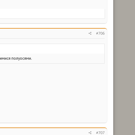
#706
щимися полуосями.
#707