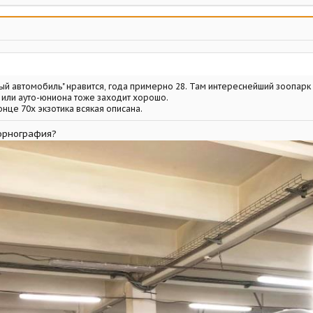
й автомобиль" нравится, года примерно 28. Там интереснейший зоопарк
 или ауто-юниона тоже заходит хорошо.
онце 70х экзотика всякая описана.
порнография?