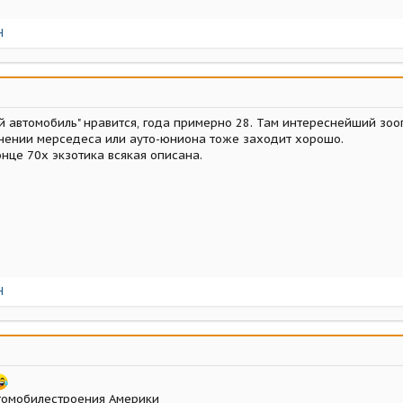
Н
й автомобиль" нравится, года примерно 28. Там интереснейший зоо
нении мерседеса или ауто-юниона тоже заходит хорошо.
онце 70х экзотика всякая описана.
Н
втомобилестроения Америки