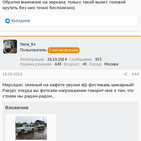
Обратил внимание на зеркала, только такой вылет, головой
крутить без них точно бесполезно)
Р
Холоднов
е
а
к
ц
Yura_Sv
и
Пользователь
5 лет на форуме
и
:
Регистрация
26.10.2014
Сообщения
953
Оценка реакций
643
Возраст
45
Город
Москва
18.09.2019
#44
Мерседес зеленый на лафете увозил я))) фестиваль шикарный!
Ракурс откуда вы фоткали награждение говорит мне о том, что
стояли мы рядом-рядом...
Вложения