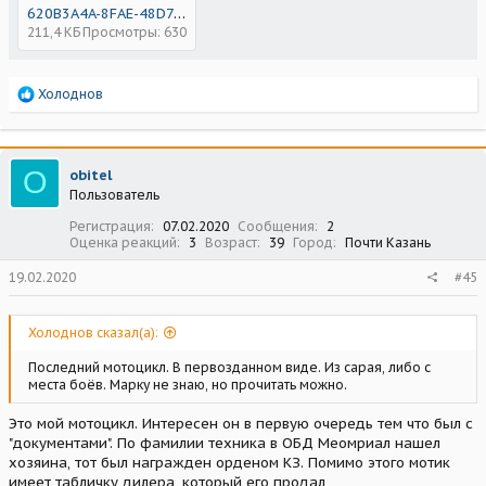
620B3A4A-8FAE-48D7-AA0E-3559CBEE4306.jpeg
211,4 КБ
Просмотры: 630
Р
Холоднов
е
а
к
ц
O
obitel
и
Пользователь
и
:
Регистрация
07.02.2020
Сообщения
2
Оценка реакций
3
Возраст
39
Город
Почти Казань
19.02.2020
#45
Холоднов сказал(а):
Последний мотоцикл. В первозданном виде. Из сарая, либо с
места боёв. Марку не знаю, но прочитать можно.
Это мой мотоцикл. Интересен он в первую очередь тем что был с
"документами". По фамилии техника в ОБД Меомриал нашел
хозяина, тот был награжден орденом КЗ. Помимо этого мотик
имеет табличку дилера, который его продал