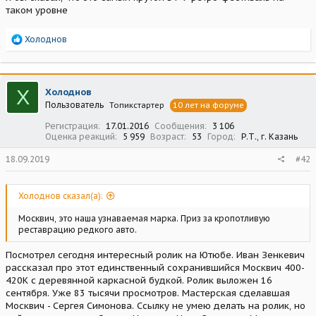
таком уровне
Р
Холоднов
е
а
к
ц
Х
Холоднов
и
Пользователь
Топикстартер
10 лет на форуме
и
:
Регистрация
17.01.2016
Сообщения
3 106
Оценка реакций
5 959
Возраст
53
Город
Р.Т., г. Казань
18.09.2019
#42
Холоднов сказал(а):
Москвич, это наша узнаваемая марка. Приз за кропотливую
реставрацию редкого авто.
Посмотрел сегодня интересный ролик на Ютюбе. Иван Зенкевич
рассказал про этот единственный сохранившийся Москвич 400-
420К с деревянной каркасной будкой. Ролик выложен 16
сентября. Уже 83 тысячи просмотров. Мастерская сделавшая
Москвич - Сергея Симонова. Ссылку не умею делать на ролик, но