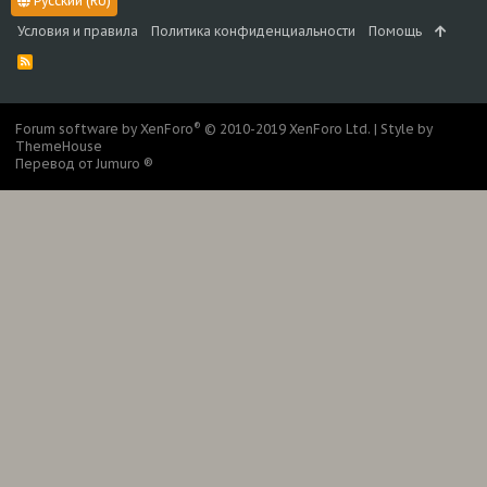
Русский (RU)
Условия и правила
Политика конфиденциальности
Помощь
R
S
S
®
Forum software by XenForo
© 2010-2019 XenForo Ltd.
|
Style by
ThemeHouse
Перевод от Jumuro ®