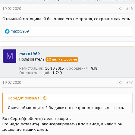
19.02.2020
#46
Отличный мотоцикл. Я бы даже его не трогал, сохранил как есть
Р
maxx1969
е
а
к
ц
M
maxx1969
и
Пользователь
10 лет на форуме
и
:
Регистрация
16.10.2013
Сообщения
938
Оценка реакций
1 749
19.02.2020
#47
Победит сказал(а):
Отличный мотоцикл. Я бы даже его не трогал, сохранил как есть
Вот Сергей(победит) дело говорит.
Его надо оставить(Законсервировать) в том виде, в каком он
дошел до наших дней.