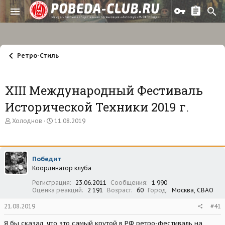
Ретро-Стиль
ХIII Международный Фестиваль
Исторической Техники 2019 г.
А
Д
Холоднов
11.08.2019
в
а
т
т
о
а
р
н
Победит
т
а
Координатор клуба
е
ч
м
а
Регистрация
23.06.2011
Сообщения
1 990
ы
л
Оценка реакций
2 191
Возраст
60
Город
Москва, СВАО
а
21.08.2019
#41
Я бы сказал, что это самый крутой в РФ ретро-фестиваль на