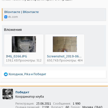
ВКонтакте | ВКонтакте
vk.com
Вложения
IMG_0266.JPG
Screenshot_2019-06-05 j1KTYUQh-Y4 jpg (Изображение JPEG, 1216 × 2160 пикселов) - Масштабирован...png
159,1 КБ
Просмотры: 512
650,7 КБ
Просмотры: 484
Р
Холоднов
,
Pika
и
Победит
е
а
к
ц
Победит
и
Координатор клуба
и
:
Регистрация
23.06.2011
Сообщения
1 990
Оценка реакций
2 191
Возраст
60
Город
Москва, СВАО