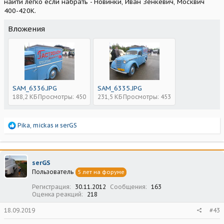
найти легко если набрать - Новинки, Иван Зенкевич, Москвич
400-420К.
Вложения
SAM_6336.JPG
SAM_6335.JPG
188,2 КБ
Просмотры: 450
231,5 КБ
Просмотры: 453
Р
Pika
,
mickas
и
serGS
е
а
к
ц
serGS
и
Пользователь
5 лет на форуме
и
:
Регистрация
30.11.2012
Сообщения
163
Оценка реакций
218
18.09.2019
#43