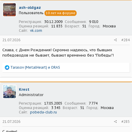
ц
ash-oldgaz
и
Пользователь
10 лет на форуме
и
:
Регистрация
30.12.2009
Сообщения
9 010
Оценка реакций
11 835
Возраст
51
Город
Москва
Сайт
vk.com
21.07.2026
#284
Слава, с Днем Рождения! Скромно надеюсь, что бывших
победоводов не бывает, бывают временно без "Победы"!
Р
Tarasov (MetalHeart)
и
ORAS
е
а
к
ц
Krest
и
Administrator
и
:
Регистрация
17.05.2005
Сообщения
7 774
Оценка реакций
3 345
Возраст
51
Город
Москва
Сайт
pobeda-club.ru
21.07.2026
#285
С днём!