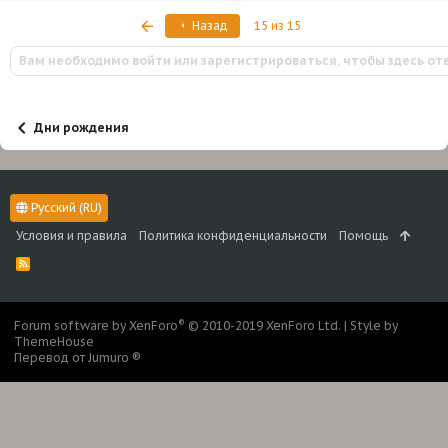
к
Первый
Назад
15 из 15
ц
и
Вам необходимо войти или зарегистрироваться, чтобы здесь от
и
:
Дни рождения
Русский (RU)
Условия и правила
Политика конфиденциальности
Помощь
R
S
S
®
Forum software by XenForo
© 2010-2019 XenForo Ltd.
|
Style by
ThemeHouse
Перевод от Jumuro ®