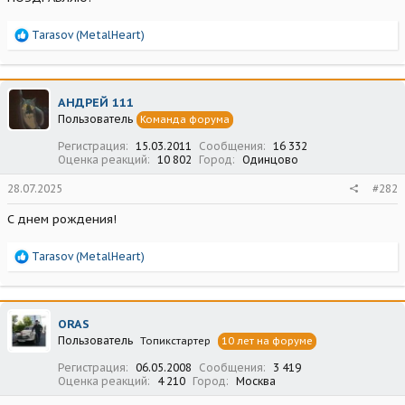
Р
Tarasov (MetalHeart)
е
а
к
ц
АНДРЕЙ 111
и
Пользователь
Команда форума
и
:
Регистрация
15.03.2011
Сообщения
16 332
Оценка реакций
10 802
Город
Одинцово
28.07.2025
#282
С днем рождения!
Р
Tarasov (MetalHeart)
е
а
к
ц
ORAS
и
Пользователь
Топикстартер
10 лет на форуме
и
:
Регистрация
06.05.2008
Сообщения
3 419
Оценка реакций
4 210
Город
Москва