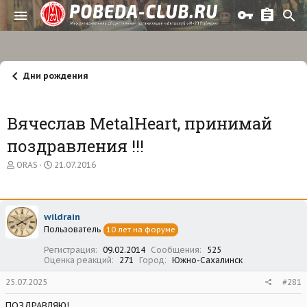
Дни рождения
Вячеслав MetalHeart, принимай
поздравления !!!
А
Д
ORAS
21.07.2016
в
а
т
т
о
а
р
н
wildrain
т
а
Пользователь
е
ч
10 лет на форуме
м
а
Регистрация
09.02.2014
Сообщения
525
ы
л
Оценка реакций
271
Город
Южно-Сахалинск
а
25.07.2025
#281
ПОЗДРАВЛЯЮ!