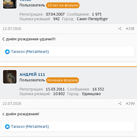
и
Пользователь
10 лет на форуме
и
:
Регистрация
07.04.2007
Сообщения
1 975
Оценка реакций
942
Город
Санкт-Петербург
22.07.2026
#298
С днём рождения-удачи!!!
Р
Tarasov (MetalHeart)
е
а
к
ц
АНДРЕЙ 111
и
Пользователь
Команда форума
и
:
Регистрация
15.03.2011
Сообщения
16 332
Оценка реакций
10 802
Город
Одинцово
22.07.2026
#299
с днём рождения!
Р
Tarasov (MetalHeart)
е
а