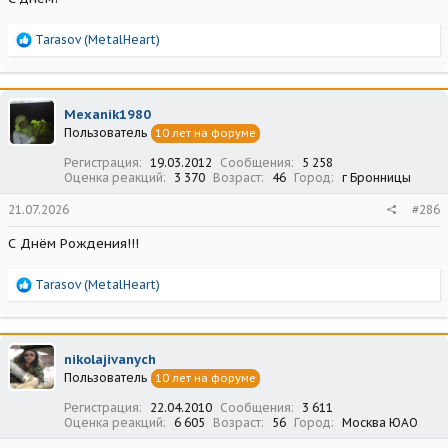
Р
Tarasov (MetalHeart)
е
а
к
ц
Mexanik1980
и
Пользователь
10 лет на форуме
и
:
Регистрация
19.03.2012
Сообщения
5 258
Оценка реакций
3 370
Возраст
46
Город
г Бронницы
21.07.2026
#286
С Днём Рождения!!!
Р
Tarasov (MetalHeart)
е
а
к
ц
nikolajivanych
и
Пользователь
10 лет на форуме
и
:
Регистрация
22.04.2010
Сообщения
3 611
Оценка реакций
6 605
Возраст
56
Город
Москва ЮАО