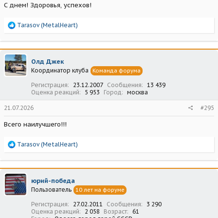
С днем! Здоровья, успехов!
Р
Tarasov (MetalHeart)
е
а
к
ц
Олд Джек
и
Координатор клуба
Команда форума
и
:
Регистрация
23.12.2007
Сообщения
13 439
Оценка реакций
5 953
Город
москва
21.07.2026
#295
Всего наилучшего!!!
Р
Tarasov (MetalHeart)
е
а
к
ц
юрий-победа
и
Пользователь
10 лет на форуме
и
:
Регистрация
27.02.2011
Сообщения
3 290
Оценка реакций
2 058
Возраст
61