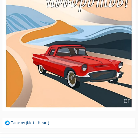
Р
Tarasov (MetalHeart)
е
а
к