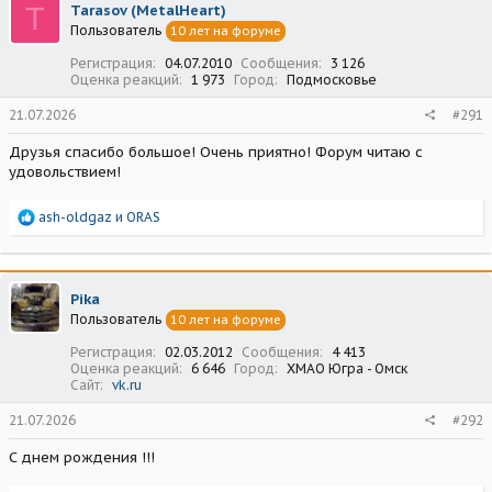
T
Tarasov (MetalHeart)
и
Пользователь
10 лет на форуме
и
:
Регистрация
04.07.2010
Сообщения
3 126
Оценка реакций
1 973
Город
Подмосковье
21.07.2026
#291
Друзья спасибо большое! Очень приятно! Форум читаю с
удовольствием!
Р
ash-oldgaz
и
ORAS
е
а
к
ц
Pika
и
Пользователь
10 лет на форуме
и
:
Регистрация
02.03.2012
Сообщения
4 413
Оценка реакций
6 646
Город
ХМАО Югра - Омск
Сайт
vk.ru
21.07.2026
#292
С днем рождения !!!