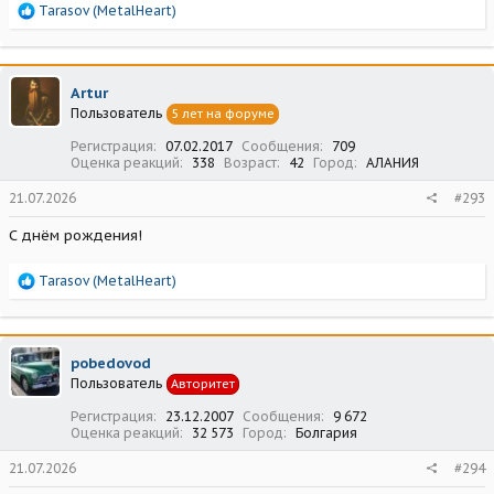
Р
Tarasov (MetalHeart)
е
а
к
ц
Artur
и
Пользователь
5 лет на форуме
и
:
Регистрация
07.02.2017
Сообщения
709
Оценка реакций
338
Возраст
42
Город
АЛАНИЯ
21.07.2026
#293
С днём рождения!
Р
Tarasov (MetalHeart)
е
а
к
ц
pobedovod
и
Пользователь
Авторитет
и
:
Регистрация
23.12.2007
Сообщения
9 672
Оценка реакций
32 573
Город
Болгария
21.07.2026
#294