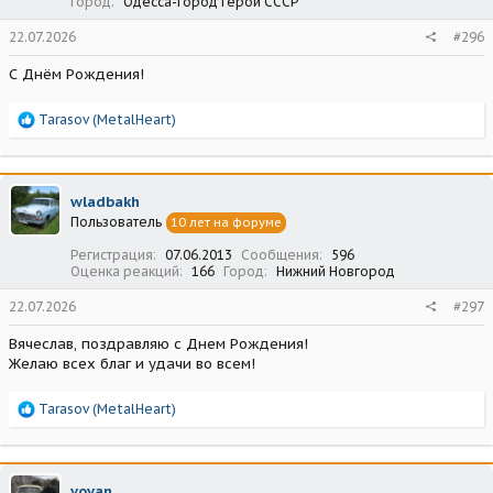
Город
Одесса-город герой СССР
22.07.2026
#296
С Днём Рождения!
Р
Tarasov (MetalHeart)
е
а
к
ц
wladbakh
и
Пользователь
10 лет на форуме
и
:
Регистрация
07.06.2013
Сообщения
596
Оценка реакций
166
Город
Нижний Новгород
22.07.2026
#297
Вячеслав, поздравляю с Днем Рождения!
Желаю всех благ и удачи во всем!
Р
Tarasov (MetalHeart)
е
а
к
ц
vovan