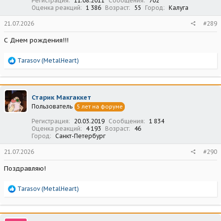
Регистрация
11.08.2011
Сообщения
702
Оценка реакций
1 386
Возраст
55
Город
Калуга
21.07.2026
#289
С Днем рождения!!!
Р
Tarasov (MetalHeart)
е
а
к
ц
Старик Макгаккет
и
Пользователь
5 лет на форуме
и
:
Регистрация
20.03.2019
Сообщения
1 834
Оценка реакций
4 193
Возраст
46
Город
Санкт-Петербург
21.07.2026
#290
Поздравляю!
Р
Tarasov (MetalHeart)
е
а
к
ц