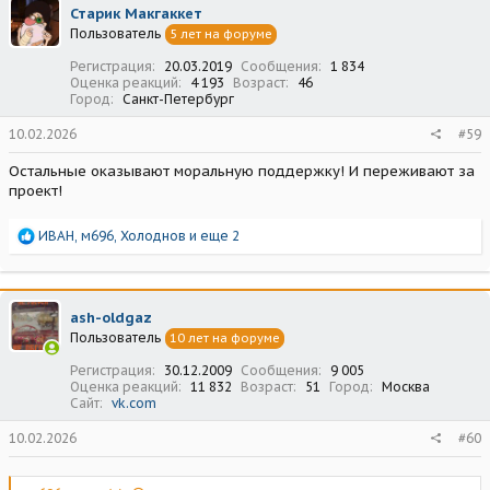
ц
Старик Макгаккет
и
Пользователь
5 лет на форуме
и
:
Регистрация
20.03.2019
Сообщения
1 834
Оценка реакций
4 193
Возраст
46
Город
Санкт-Петербург
10.02.2026
#59
Остальные оказывают моральную поддержку! И переживают за
проект!
Р
ИВАН
,
м696
,
Холоднов
и еще 2
е
а
к
ц
ash-oldgaz
и
Пользователь
10 лет на форуме
и
:
Регистрация
30.12.2009
Сообщения
9 005
Оценка реакций
11 832
Возраст
51
Город
Москва
Сайт
vk.com
10.02.2026
#60