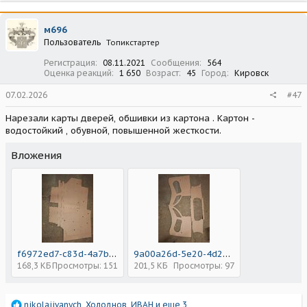
м696
Пользователь
Топикстартер
Регистрация
08.11.2021
Сообщения
564
Оценка реакций
1 650
Возраст
45
Город
Кировск
07.02.2026
#47
Нарезали карты дверей, обшивки из картона . Картон -
водостойкий , обувной, повышенной жесткости.
Вложения
f6972ed7-c83d-4a7b-b1af-ee7357c74856.jpeg
9a00a26d-5e20-4d24-b263-cd589a737c63.jpeg
168,3 КБ
Просмотры: 151
201,5 КБ
Просмотры: 97
Р
nikolajivanych
,
Холоднов
,
ИВАН
и еще 3