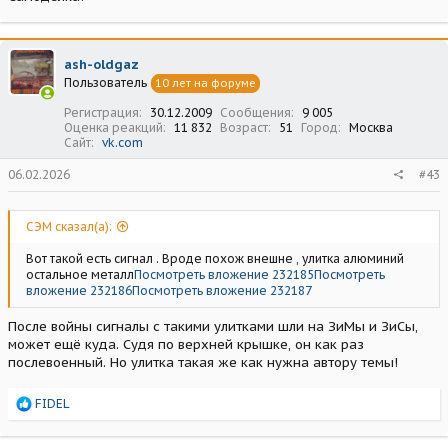
ash-oldgaz
Пользователь
10 лет на форуме
Регистрация
30.12.2009
Сообщения
9 005
Оценка реакций
11 832
Возраст
51
Город
Москва
Сайт
vk.com
06.02.2026
#43
СЭМ сказал(а):
Вот такой есть сигнал . Вроде похож внешне , улитка алюминий
остальное металл
Посмотреть вложение 232185
Посмотреть
вложение 232186
Посмотреть вложение 232187
После войны сигналы с такими улитками шли на ЗиМы и ЗиСы,
может ещё куда. Судя по верхней крышке, он как раз
послевоенный. Но улитка такая же как нужна автору темы!
Р
FIDEL
е
а