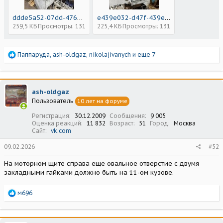
ddde5a52-07dd-476e-9265-355f2782ab0b.jpeg
e439e032-d47f-439e-b960-405ffaba8350.jpeg
259,5 КБ
Просмотры: 131
225,4 КБ
Просмотры: 131
Р
Паппаруда
,
ash-oldgaz
,
nikolajivanych
и еще 7
е
а
к
ц
ash-oldgaz
и
Пользователь
10 лет на форуме
и
:
Регистрация
30.12.2009
Сообщения
9 005
Оценка реакций
11 832
Возраст
51
Город
Москва
Сайт
vk.com
09.02.2026
#52
На моторном щите справа еще овальное отверстие с двумя
закладными гайками должно быть на 11-ом кузове.
Р
м696
е
а
к