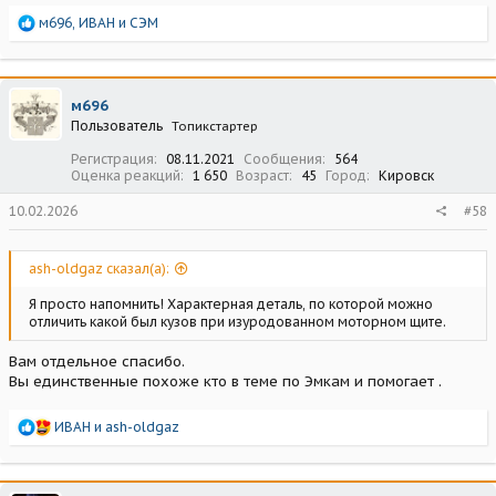
Р
м696
,
ИВАН
и
СЭМ
е
а
к
ц
м696
и
Пользователь
Топикстартер
и
:
Регистрация
08.11.2021
Сообщения
564
Оценка реакций
1 650
Возраст
45
Город
Кировск
10.02.2026
#58
ash-oldgaz сказал(а):
Я просто напомнить! Характерная деталь, по которой можно
отличить какой был кузов при изуродованном моторном щите.
Вам отдельное спасибо.
Вы единственные похоже кто в теме по Эмкам и помогает .
Р
ИВАН
и
ash-oldgaz
е
а
к