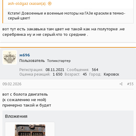
ash-oldgaz сказал(а):
Кстати! Довоенные и военные моторы на ГАЗе красили в темно-
серый цвет!
вот тут есть закавыка там цвет не такой как на полуторке .не
серебрянка ну и не серый.что то средние .
м696
Пользователь
Топикстартер
Регистрация
08.11.2021
Сообщения
564
Оценка реакций
1 650
Возраст
45
Город
Кировск
09.02.2026
#55
вот с болота двигатель
(к сожалению не мой)
примерно такой и будет
Вложения