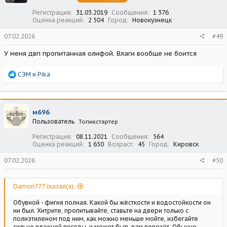
:
Регистрация
31.03.2019
Сообщения
1 376
Оценка реакций
2 504
Город
Новокузнецк
07.02.2026
#49
У меня двп пропитанная олифой. Влаги вообще не боится
Р
СЭМ
и
Pika
е
а
к
ц
м696
и
Пользователь
Топикстартер
и
:
Регистрация
08.11.2021
Сообщения
564
Оценка реакций
1 650
Возраст
45
Город
Кировск
07.02.2026
#50
Damon777 сказал(а):
Обувной - фигня полная. Какой бы жёсткости и водостойкости он
ни был. Хитрите, пропитывайте, ставьте на двери только с
полиэтиленом под ним, как можно меньше мойте, избегайте
сильно влажной погоды, и может быть вам повезёт. Обычно