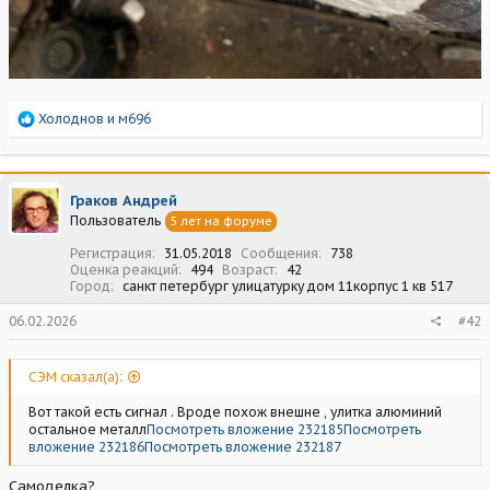
Р
Холоднов
и
м696
е
а
к
ц
Граков Андрей
и
Пользователь
5 лет на форуме
и
:
Регистрация
31.05.2018
Сообщения
738
Оценка реакций
494
Возраст
42
Город
санкт петербург улицатурку дом 11корпус 1 кв 517
06.02.2026
#42
СЭМ сказал(а):
Вот такой есть сигнал . Вроде похож внешне , улитка алюминий
остальное металл
Посмотреть вложение 232185
Посмотреть
вложение 232186
Посмотреть вложение 232187
Самоделка?