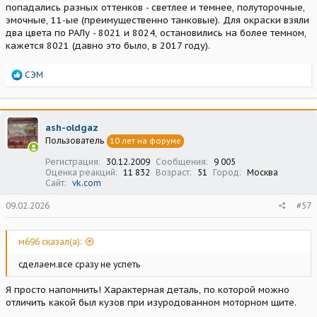
попадались разных оттенков - светлее и темнее, полуторочные,
эмочные, 11-ые (преимущественно танковые). Для окраски взяли
два цвета по РАЛу - 8021 и 8024, остановились на более темном,
кажется 8021 (давно это было, в 2017 году).
Р
СЭМ
е
а
к
ц
ash-oldgaz
и
Пользователь
10 лет на форуме
и
:
Регистрация
30.12.2009
Сообщения
9 005
Оценка реакций
11 832
Возраст
51
Город
Москва
Сайт
vk.com
09.02.2026
#57
м696 сказал(а):
сделаем.все сразу не успеть
Я просто напомнить! Характерная деталь, по которой можно
отличить какой был кузов при изуродованном моторном щите.