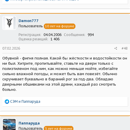
е
а
к
ц
Damon777
и
Пользователь
10 лет на форуме
и
:
Регистрация
04.04.2006
Сообщения
994
Оценка реакций
1 406
07.02.2026
#48
Обувной - фигня полная. Какой бы жёсткости и водостойкости он
ни был. Хитрите, пропитывайте, ставьте на двери только с
полиэтиленом под ним, как можно меньше мойте, избегайте
сильно влажной погоды, и может быть вам повезёт. Обычно
скручивает буквально в бараний рог за год-два. Обладаю
дверными обшивками на этой дряни, каждый раз смотреть
больно.
Р
СЭМ
и
Паппаруда
е
а
к
ц
Паппаруда
и
Пользователь
5 лет на форуме
и