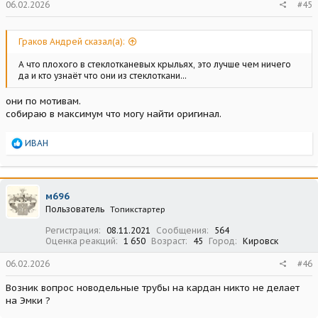
06.02.2026
#45
Граков Андрей сказал(а):
А что плохого в стеклотканевых крыльях, это лучше чем ничего
да и кто узнаёт что они из стеклоткани...
они по мотивам.
собираю в максимум что могу найти оригинал.
Р
ИВАН
е
а
к
ц
м696
и
Пользователь
Топикстартер
и
:
Регистрация
08.11.2021
Сообщения
564
Оценка реакций
1 650
Возраст
45
Город
Кировск
06.02.2026
#46
Возник вопрос новодельные трубы на кардан никто не делает
на Эмки ?