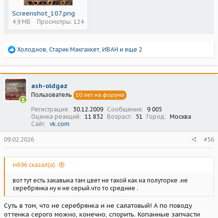
Screenshot_107.png
4,9 МБ
Просмотры: 124
Р
Холоднов
,
Старик Макгаккет
,
ИВАН
и еще 2
е
а
к
ц
ash-oldgaz
и
Пользователь
10 лет на форуме
и
:
Регистрация
30.12.2009
Сообщения
9 005
Оценка реакций
11 832
Возраст
51
Город
Москва
Сайт
vk.com
09.02.2026
#56
м696 сказал(а):
вот тут есть закавыка там цвет не такой как на полуторке .не
серебрянка ну и не серый.что то средние .
Суть в том, что не серебрянка и не салатовый! А по поводу
оттенка серого можно, конечно, спорить. Копанные запчасти