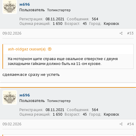
ц
м696
и
Пользователь
Топикстартер
и
:
Регистрация
08.11.2021
Сообщения
564
Оценка реакций
1 650
Возраст
45
Город
Кировск
09.02.2026
#53
ash-oldgaz сказал(а):
На моторном щите справа еще овальное отверстие с двумя
закладными гайками должно быть на 11-ом кузове.
сделаем.все сразу не успеть
м696
Пользователь
Топикстартер
Регистрация
08.11.2021
Сообщения
564
Оценка реакций
1 650
Возраст
45
Город
Кировск
09.02.2026
#54