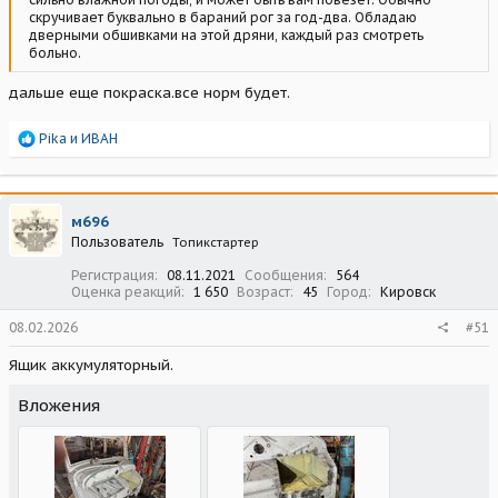
скручивает буквально в бараний рог за год-два. Обладаю
дверными обшивками на этой дряни, каждый раз смотреть
больно.
дальше еще покраска.все норм будет.
Р
Pika
и
ИВАН
е
а
к
ц
м696
и
Пользователь
Топикстартер
и
:
Регистрация
08.11.2021
Сообщения
564
Оценка реакций
1 650
Возраст
45
Город
Кировск
08.02.2026
#51
Ящик аккумуляторный.
Вложения