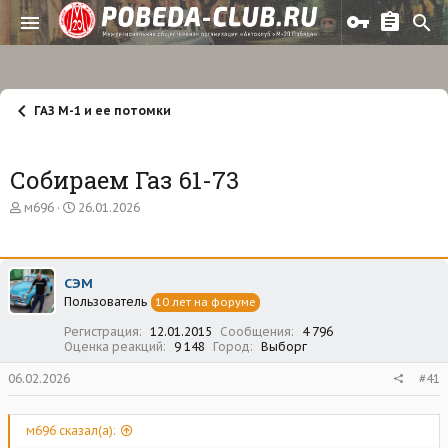
ГАЗ М-1 и ее потомки
Собираем Газ 61-73
А
Д
м696
26.01.2026
в
а
т
т
о
а
р
н
СЭМ
т
а
Пользователь
е
ч
10 лет на форуме
м
а
Регистрация
12.01.2015
Сообщения
4 796
ы
л
Оценка реакций
9 148
Город
Выборг
а
06.02.2026
#41
м696 сказал(а):