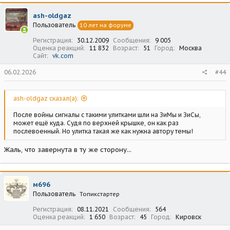
к
ц
ash-oldgaz
и
Пользователь
10 лет на форуме
и
:
Регистрация
30.12.2009
Сообщения
9 005
Оценка реакций
11 832
Возраст
51
Город
Москва
Сайт
vk.com
06.02.2026
#44
ash-oldgaz сказал(а):
После войны сигналы с такими улитками шли на ЗиМы и ЗиСы,
может ещё куда. Судя по верхней крышке, он как раз
послевоенный. Но улитка такая же как нужна автору темы!
Жаль, что завернута в ту же сторону...
м696
Пользователь
Топикстартер
Регистрация
08.11.2021
Сообщения
564
Оценка реакций
1 650
Возраст
45
Город
Кировск