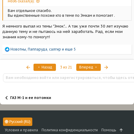
м696 сказал(а):
Вам отдельное спасибо.
Вы единственные похоже кто в теме по Эмкам и помогает .
Я немного выпал из темы "Эмок"... А так уже почти 30 лет изучаю
данную тему и не пытаюсь на ней заработать. Рад, если мои
знания кому-то помогут!
Р
Новотны
,
Паппаруда
,
салгир
и еще 5
е
а
к
Первый
Последняя
Назад
3 из 21
Вперед
ц
и
Вам необходимо войти или зарегистрироваться, чтобы здесь от
и
:
ГАЗ М-1 и ее потомки
Русский (RU)
Условия и правила
Политика конфиденциальности
Помощь