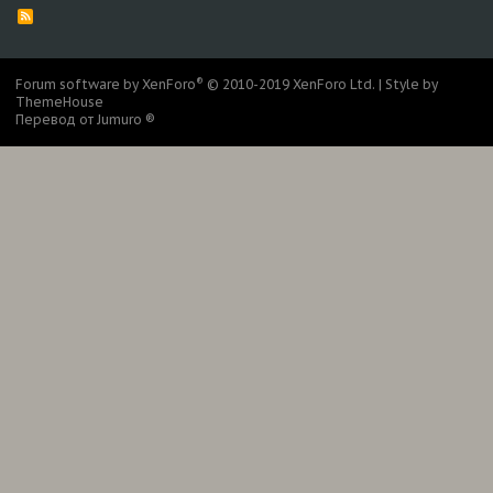
R
S
S
®
Forum software by XenForo
© 2010-2019 XenForo Ltd.
|
Style by
ThemeHouse
Перевод от Jumuro ®