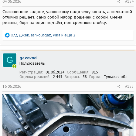
04.06.2026
#154
Сплющенное заднее, уазовскому надо ямку копать, а подкатной
отлично решает, само собой набор дощечек с собой. Смена
резины, борт за один подъём, под среднюю стойку.
Р
Олд Джек
,
ash-oldgaz
,
Pika
и еще 2
е
а
к
ц
G
gazovod
и
Пользователь
и
:
Регистрация
01.06.2024
Сообщения
815
Оценка реакций
2 445
Возраст
38
Город
Тульская обл
16.06.2026
#155