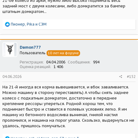
21-ое колесо из арки, нужно либо высоко поднимать весь
задний мост с двумя колесами, либо домкратится за бампер
штатным домкратом...
Р
Пионер
,
Pika
и
СЭМ
е
а
к
ц
Damon777
и
Пользователь
10 лет на форуме
и
:
Регистрация
04.04.2006
Сообщения
994
Оценка реакций
1 406
04.06.2026
#152
На 21-й иногда вся корма вывешивается, и вбок заваливается.
Можно машину в сторону переставлять) А чтобы снять заднее
колесо с подкатным домкратом, достаточно в переднее
крепление рессоры упереться. Родной хорош тем, что
поднимает быстро и ставится в полевых условиях легко. Я им
машину из бетонного водослива вынимал, гнилой настил
проломился, и машина на порог упала. Скользко, выдернуться не
удалось, пришлось помучаться.