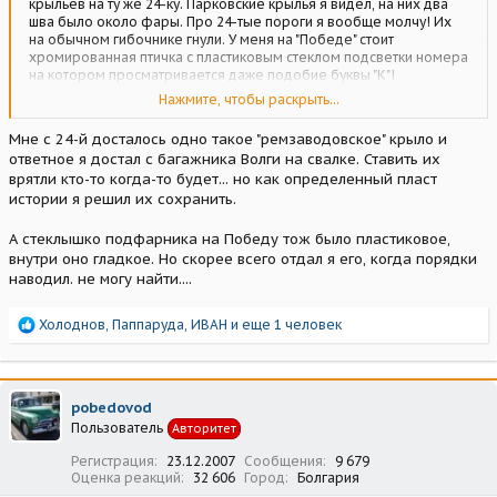
крыльев на ту же 24-ку. Парковские крылья я видел, на них два
шва было около фары. Про 24-тые пороги я вообще молчу! Их
на обычном гибочнике гнули. У меня на "Победе" стоит
хромированная птичка с пластиковым стеклом подсветки номера
на котором просматривается даже подобие буквы "К"!
Так что подобные вещи делали не только ремзаводы, но и
Нажмите, чтобы раскрыть...
крупные автохозяйства!
Мне с 24-й досталось одно такое "ремзаводовское" крыло и
ответное я достал с багажника Волги на свалке. Ставить их
врятли кто-то когда-то будет... но как определенный пласт
истории я решил их сохранить.
А стеклышко подфарника на Победу тож было пластиковое,
внутри оно гладкое. Но скорее всего отдал я его, когда порядки
наводил. не могу найти....
Р
Холоднов
,
Паппаруда
,
ИВАН
и еще 1 человек
е
а
к
ц
pobedovod
и
Пользователь
Авторитет
и
:
Регистрация
23.12.2007
Сообщения
9 679
Оценка реакций
32 606
Город
Болгария