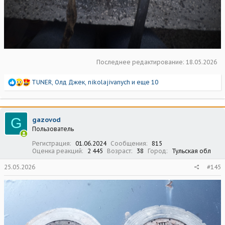
Последнее редактирование:
18.05.2026
Р
TUNER
,
Олд Джек
,
nikolajivanych
и еще 10
е
а
к
ц
G
gazovod
и
Пользователь
и
:
Регистрация
01.06.2024
Сообщения
815
Оценка реакций
2 445
Возраст
38
Город
Тульская обл
25.05.2026
#145