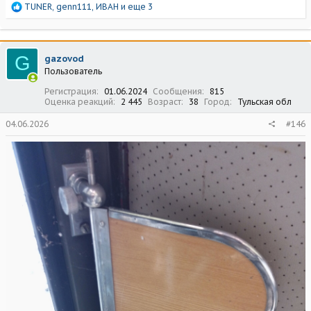
Р
TUNER
,
genn111
,
ИВАН
и еще 3
е
а
к
ц
G
gazovod
и
Пользователь
и
:
Регистрация
01.06.2024
Сообщения
815
Оценка реакций
2 445
Возраст
38
Город
Тульская обл
04.06.2026
#146