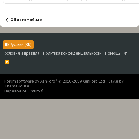
Об автомобиле
Русский (RU)
Условия и правила
Политика конфиденциальности
Помощь
R
S
S
®
Forum software by XenForo
© 2010-2019 XenForo Ltd.
|
Style by
ThemeHouse
Перевод от Jumuro ®