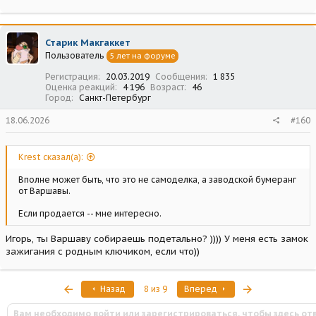
Старик Макгаккет
Пользователь
5 лет на форуме
Регистрация
20.03.2019
Сообщения
1 835
Оценка реакций
4 196
Возраст
46
Город
Санкт-Петербург
18.06.2026
#160
Krest сказал(а):
Вполне может быть, что это не самоделка, а заводской бумеранг
от Варшавы.
Если продается -- мне интересно.
Игорь, ты Варшаву собираешь подетально? )))) У меня есть замок
зажигания с родным ключиком, если что))
Первый
Последняя
Назад
8 из 9
Вперед
Вам необходимо войти или зарегистрироваться, чтобы здесь от