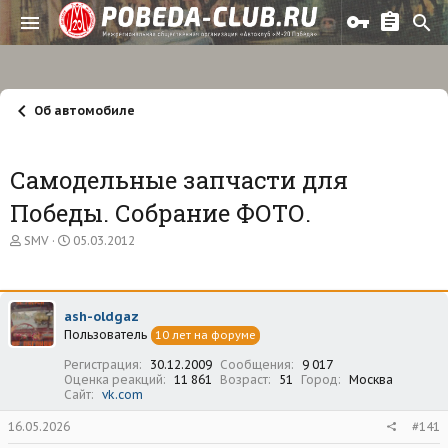
Об автомобиле
Самодельные запчасти для
Победы. Собрание ФОТО.
А
Д
SMV
05.03.2012
в
а
т
т
о
а
р
н
ash-oldgaz
т
а
Пользователь
е
ч
10 лет на форуме
м
а
Регистрация
30.12.2009
Сообщения
9 017
ы
л
Оценка реакций
11 861
Возраст
51
Город
Москва
а
Сайт
vk.com
16.05.2026
#141