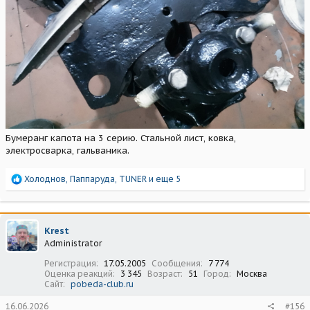
Бумеранг капота на 3 серию. Стальной лист, ковка,
электросварка, гальваника.
Р
Холоднов
,
Паппаруда
,
TUNER
и еще 5
е
а
к
ц
Krest
и
Administrator
и
:
Регистрация
17.05.2005
Сообщения
7 774
Оценка реакций
3 345
Возраст
51
Город
Москва
Сайт
pobeda-club.ru
16.06.2026
#156