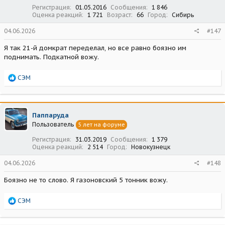
:
Регистрация
01.05.2016
Сообщения
1 846
Оценка реакций
1 721
Возраст
66
Город
Сибирь
04.06.2026
#147
Я так 21-й домкрат переделал, но все равно боязно им
поднимать. Подкатной вожу.
Р
СЭМ
е
а
к
ц
Паппаруда
и
Пользователь
5 лет на форуме
и
:
Регистрация
31.03.2019
Сообщения
1 379
Оценка реакций
2 514
Город
Новокузнецк
04.06.2026
#148
Боязно не то слово. Я газоновский 5 тонник вожу.
Р
СЭМ
е
а
к