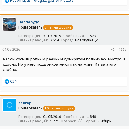
Р
Новотны
,
ash-oldgaz
,
gaz-67
и еще 3
е
а
к
ц
Паппаруда
и
Пользователь
5 лет на форуме
и
:
Регистрация
31.03.2019
Сообщения
1 379
Оценка реакций
2 514
Город
Новокузнецк
04.06.2026
#153
407 ой космич родным реечным домкратом поднимаю. Быстро и
удобно. Но у него поддомкратнмки как на жиге, Из-за этого
удобно.
Р
СЭМ
е
а
к
ц
С
салгир
и
Пользователь
10 лет на форуме
и
:
Регистрация
01.05.2016
Сообщения
1 846
Оценка реакций
1 721
Возраст
66
Город
Сибирь