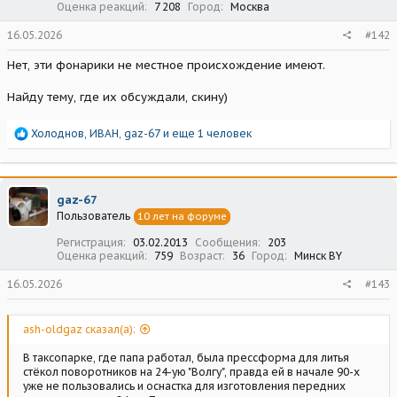
Оценка реакций
7 208
Город
Москва
16.05.2026
#142
Нет, эти фонарики не местное происхождение имеют.
Найду тему, где их обсуждали, скину)
Р
Холоднов
,
ИВАН
,
gaz-67
и еще 1 человек
е
а
к
ц
gaz-67
и
Пользователь
10 лет на форуме
и
:
Регистрация
03.02.2013
Сообщения
203
Оценка реакций
759
Возраст
36
Город
Минск BY
16.05.2026
#143
ash-oldgaz сказал(а):
В таксопарке, где папа работал, была прессформа для литья
стёкол поворотников на 24-ую "Волгу", правда ей в начале 90-х
уже не пользовались и оснастка для изготовления передних