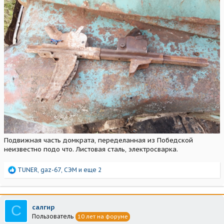
Подвижная часть домкрата, переделанная из Победской
неизвестно подо что. Листовая сталь, электросварка.
Р
TUNER
,
gaz-67
,
СЭМ
и еще 2
е
а
к
ц
С
салгир
и
Пользователь
10 лет на форуме
и