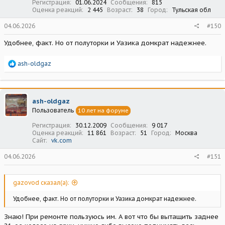
Регистрация
01.06.2024
Сообщения
815
Оценка реакций
2 445
Возраст
38
Город
Тульская обл
04.06.2026
#150
Удобнее, факт. Но от полуторки и Уазика домкрат надежнее.
Р
ash-oldgaz
е
а
к
ц
ash-oldgaz
и
Пользователь
10 лет на форуме
и
:
Регистрация
30.12.2009
Сообщения
9 017
Оценка реакций
11 861
Возраст
51
Город
Москва
Сайт
vk.com
04.06.2026
#151
gazovod сказал(а):
Удобнее, факт. Но от полуторки и Уазика домкрат надежнее.
Знаю! При ремонте пользуюсь им. А вот что бы вытащить заднее