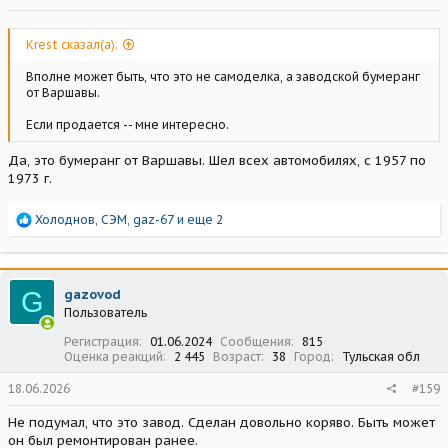
Krest сказал(а):
Вполне может быть, что это не самоделка, а заводской бумеранг
от Варшавы.
Если продается -- мне интересно.
Да, это бумеранг от Варшавы. Шел всех автомобилях, с 1957 по
1973 г.
Р
Холоднов
,
СЭМ
,
gaz-67
и еще 2
е
а
к
ц
G
gazovod
и
Пользователь
и
:
Регистрация
01.06.2024
Сообщения
815
Оценка реакций
2 445
Возраст
38
Город
Тульская обл
18.06.2026
#159
Не подумал, что это завод. Сделан довольно коряво. Быть может
он был ремонтирован ранее.