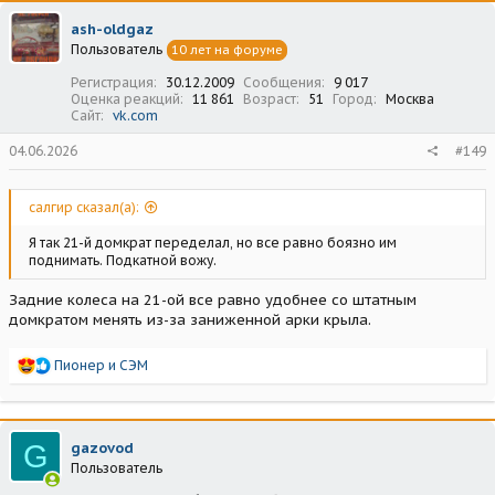
ц
ash-oldgaz
и
Пользователь
10 лет на форуме
и
:
Регистрация
30.12.2009
Сообщения
9 017
Оценка реакций
11 861
Возраст
51
Город
Москва
Сайт
vk.com
04.06.2026
#149
салгир сказал(а):
Я так 21-й домкрат переделал, но все равно боязно им
поднимать. Подкатной вожу.
Задние колеса на 21-ой все равно удобнее со штатным
домкратом менять из-за заниженной арки крыла.
Р
Пионер
и
СЭМ
е
а
к
ц
G
gazovod
и
Пользователь
и
: