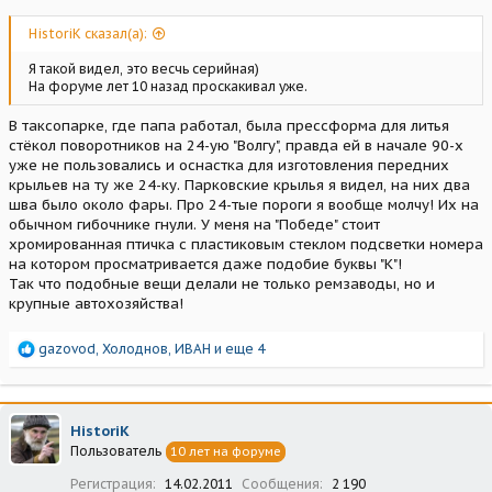
HistoriK сказал(а):
Я такой видел, это весчь серийная)
На форуме лет 10 назад проскакивал уже.
В таксопарке, где папа работал, была прессформа для литья
стёкол поворотников на 24-ую "Волгу", правда ей в начале 90-х
уже не пользовались и оснастка для изготовления передних
крыльев на ту же 24-ку. Парковские крылья я видел, на них два
шва было около фары. Про 24-тые пороги я вообще молчу! Их на
обычном гибочнике гнули. У меня на "Победе" стоит
хромированная птичка с пластиковым стеклом подсветки номера
на котором просматривается даже подобие буквы "К"!
Так что подобные вещи делали не только ремзаводы, но и
крупные автохозяйства!
Р
gazovod
,
Холоднов
,
ИВАН
и еще 4
е
а
к
ц
HistoriK
и
Пользователь
10 лет на форуме
и
:
Регистрация
14.02.2011
Сообщения
2 190