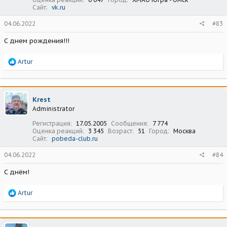
Сайт
vk.ru
04.06.2022
#83
С днем рождения!!!
Р
Artur
е
а
к
ц
Krest
и
Administrator
и
:
Регистрация
17.05.2005
Сообщения
7 774
Оценка реакций
3 345
Возраст
51
Город
Москва
Сайт
pobeda-club.ru
04.06.2022
#84
С днём!
Р
Artur
е
а
к
ц