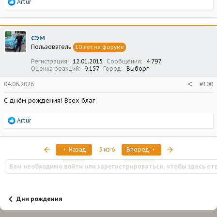
Р
Artur
е
а
к
ц
СЭМ
и
Пользователь
10 лет на форуме
и
:
Регистрация
12.01.2015
Сообщения
4 797
Оценка реакций
9 157
Город
Выборг
04.06.2026
#100
С днём рождения! Всех благ
Р
Artur
е
а
к
Первый
Последняя
Назад
5 из 6
Вперед
ц
и
Вам необходимо войти или зарегистрироваться, чтобы здесь от
и
:
Дни рождения