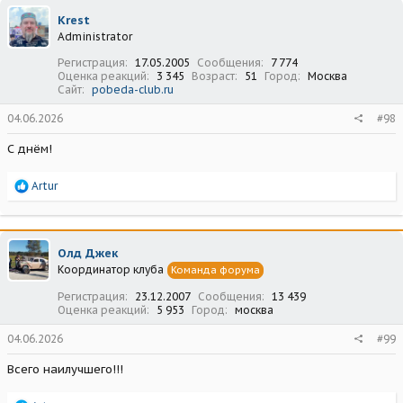
ц
Krest
и
Administrator
и
:
Регистрация
17.05.2005
Сообщения
7 774
Оценка реакций
3 345
Возраст
51
Город
Москва
Сайт
pobeda-club.ru
04.06.2026
#98
С днём!
Р
Artur
е
а
к
ц
Олд Джек
и
Координатор клуба
Команда форума
и
:
Регистрация
23.12.2007
Сообщения
13 439
Оценка реакций
5 953
Город
москва
04.06.2026
#99
Всего наилучшего!!!