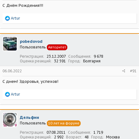
С Днём Рождения!!!
Р
Artur
е
а
к
ц
pobedovod
и
Пользователь
Авторитет
и
:
Регистрация
23.12.2007
Сообщения
9 678
Оценка реакций
32 591
Город
Болгария
06.06.2022
#91
С днем! Здоровья, успехов!
Р
Artur
е
а
к
ц
Дельфин
и
Пользователь
10 лет на форуме
и
:
Регистрация
07.08.2011
Сообщения
1 719
Оценка реакций
2 992
Возраст
48
Город
Москва