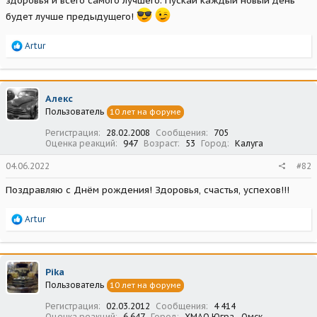
здоровья и всего самого лучшего. Пускай каждый новый день
будет лучше предыдущего!
Р
Artur
е
а
к
ц
Алекс
и
Пользователь
10 лет на форуме
и
:
Регистрация
28.02.2008
Сообщения
705
Оценка реакций
947
Возраст
53
Город
Калуга
04.06.2022
#82
Поздравляю с Днём рождения! Здоровья, счастья, успехов!!!
Р
Artur
е
а
к
ц
Pika
и
Пользователь
10 лет на форуме
и
:
Регистрация
02.03.2012
Сообщения
4 414
Оценка реакций
6 647
Город
ХМАО Югра - Омск