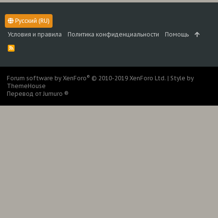
Русский (RU)
Условия и правила
Политика конфиденциальности
Помощь
R
S
S
®
Forum software by XenForo
© 2010-2019 XenForo Ltd.
|
Style by
ThemeHouse
Перевод от Jumuro ®