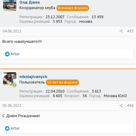
Олд Джек
и
Координатор клуба
Команда форума
и
:
Регистрация
23.12.2007
Сообщения
13 439
Оценка реакций
5 953
Город
москва
04.06.2022
#85
Всего наилучшего!!!
Р
Artur
е
а
к
ц
nikolajivanych
и
Пользователь
10 лет на форуме
и
:
Регистрация
22.04.2010
Сообщения
3 613
Оценка реакций
6 605
Возраст
56
Город
Москва ЮАО
05.06.2022
#86
С Днём Рождения!
Р
Artur
е