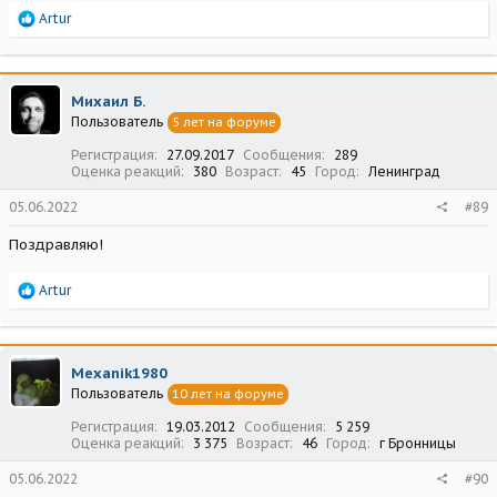
Р
Artur
е
а
к
ц
Михаил Б.
и
Пользователь
5 лет на форуме
и
:
Регистрация
27.09.2017
Сообщения
289
Оценка реакций
380
Возраст
45
Город
Ленинград
05.06.2022
#89
Поздравляю!
Р
Artur
е
а
к
ц
Mexanik1980
и
Пользователь
10 лет на форуме
и
:
Регистрация
19.03.2012
Сообщения
5 259
Оценка реакций
3 375
Возраст
46
Город
г Бронницы
05.06.2022
#90