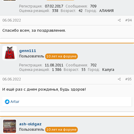
:
Регистрация
07.02.2017
Сообщения
709
Оценка реакций
338
Возраст
42
Город
АЛАНИЯ
06.06.2022
#94
Спасибо всем, за поздравления.
genn111
Пользователь
10 лет на форуме
Регистрация
11.08.2011
Сообщения
702
Оценка реакций
1 386
Возраст
55
Город
Калуга
06.06.2022
#95
И ещё раз с днем рожденья, Будь здоров!
Р
Artur
е
а
к
ц
ash-oldgaz
и
Пользователь
10 лет на форуме
и