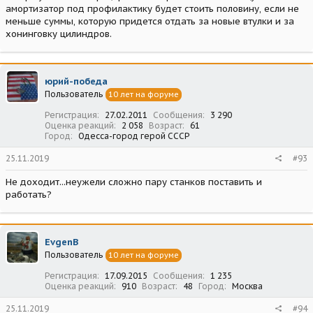
амортизатор под профилактику будет стоить половину, если не
меньше суммы, которую придется отдать за новые втулки и за
хонинговку цилиндров.
юрий-победа
Пользователь
10 лет на форуме
Регистрация
27.02.2011
Сообщения
3 290
Оценка реакций
2 058
Возраст
61
Город
Одесса-город герой СССР
25.11.2019
#93
Не доходит...неужели сложно пару станков поставить и
работать?
EvgenB
Пользователь
10 лет на форуме
Регистрация
17.09.2015
Сообщения
1 235
Оценка реакций
910
Возраст
48
Город
Москва
25.11.2019
#94