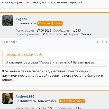
я назад прессом ставил, но пресс нужен хороший
EvgenB
Пользователь
10 лет на форуме
Регистрация
17.09.2015
Сообщения
1 235
Оценка реакций
910
Возраст
48
Город
Москва
12.09.2017
#84
Serega Alfa сказал(а):
А как перепрессовать? Просветите темных. Я бы взял новые.
Я бы новые также перебирал, учитывая опыт текущий с
наличием песка... но Андрей говорит у него песка не было ни в
одном...
Andrey1992
Пользователь
Топикстартер
10 лет на форуме
Регистрация
05.09.2010
Сообщения
5 115