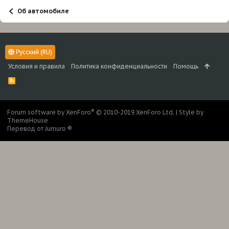
Об автомобиле
Русский (RU)
Условия и правила
Политика конфиденциальности
Помощь
R
S
S
®
Forum software by XenForo
© 2010-2019 XenForo Ltd.
|
Style by
ThemeHouse
Перевод от Jumuro ®