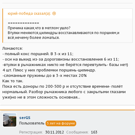
юрий-победа сказал(а):
=============
Причина какая,что в метлом ушло?
Втулки меняются,цилиндры восстанавливаются по поршням,и
всё,нечему более ломаться.
Ломаются:
- полный кокс поршней. В 3-х из 11;
- оси на выкид из-за дороговизны восстановления 6 из 11;
-втулки в рычажниках никто не берётся перевтулить- базы нет)
4 шт. Плюс у них проблемки поршень-цилиндр.
-сломанные пружины до в 3-х местах 20%
Как то так.
Пока есть доноры по 200-500 р и отсутствие времени- полёт
нормальный. Разбор рычажника любого с закрытыми глазами
уже)но не в этом сложность основная...
serGS
Пользователь
5 лет на форуме
Регистрация
30.11.2012
Сообщения
163