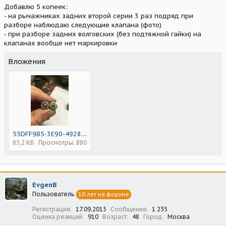
Добавлю 5 копеек:
- на рычажниках задних второй серии 3 раз подряд при
разборе наблюдаю следующие клапана (фото)
- при разборе задних волговских (без подтяжной гайки) на
клапанах вообще нет маркировки
Вложения
55DFF9B5-3E90-4928-9C41-B5690BDB2EED.jpeg
85,2 КБ
Просмотры: 880
EvgenB
Пользователь
10 лет на форуме
Регистрация
17.09.2015
Сообщения
1 235
Оценка реакций
910
Возраст
48
Город
Москва