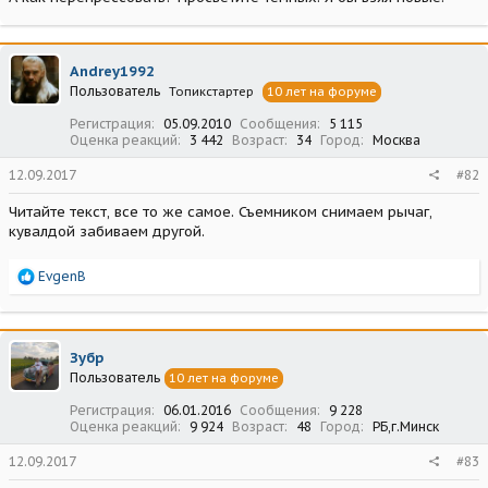
Andrey1992
Пользователь
Топикстартер
10 лет на форуме
Регистрация
05.09.2010
Сообщения
5 115
Оценка реакций
3 442
Возраст
34
Город
Москва
12.09.2017
#82
Читайте текст, все то же самое. Съемником снимаем рычаг,
кувалдой забиваем другой.
Р
EvgenB
е
а
к
ц
Зубр
и
Пользователь
10 лет на форуме
и
:
Регистрация
06.01.2016
Сообщения
9 228
Оценка реакций
9 924
Возраст
48
Город
РБ,г.Минск
12.09.2017
#83