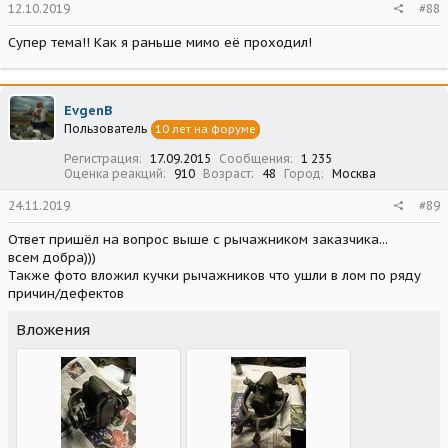
12.10.2019
#88
Супер тема!! Как я раньше мимо её проходил!
EvgenB
Пользователь
10 лет на форуме
Регистрация
17.09.2015
Сообщения
1 235
Оценка реакций
910
Возраст
48
Город
Москва
24.11.2019
#89
Ответ пришёл на вопрос выше с рычажником заказчика...
всем добра)))
Также фото вложил кучки рычажников что ушли в лом по ряду
причин/дефектов
Вложения