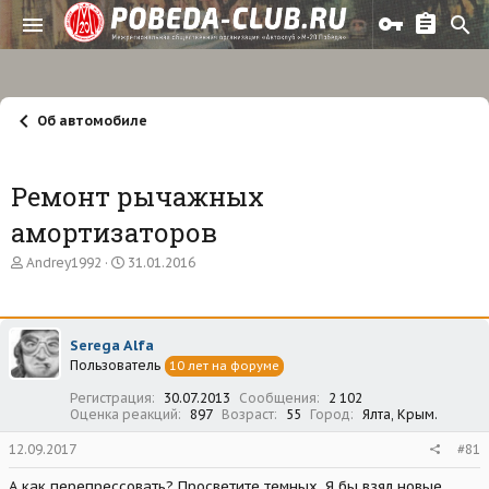
Об автомобиле
Ремонт рычажных
амортизаторов
А
Д
Andrey1992
31.01.2016
в
а
т
т
о
а
р
н
Serega Alfa
т
а
Пользователь
е
ч
10 лет на форуме
м
а
Регистрация
30.07.2013
Сообщения
2 102
ы
л
Оценка реакций
897
Возраст
55
Город
Ялта, Крым.
а
12.09.2017
#81
А как перепрессовать? Просветите темных. Я бы взял новые.