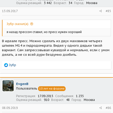
Оценка реакций
3 442
Возраст
34
Город
Москва
13.09.2017
#85
Зубр сказал(а):
я назад прессом ставил, но пресс нужен хороший
В идеале пресс. Можно сделать из двух маховиков четырез
шпилек М14 и гидродомкрата. Видел у одного дядьки такой
вариант. Сам запрессовывал кувалдой и нормально, если с умом
делать, а не со всей дури бездумно долбить.
Р
Зубр
е
а
к
ц
EvgenB
и
Пользователь
10 лет на форуме
и
:
Регистрация
17.09.2015
Сообщения
1 235
Оценка реакций
910
Возраст
48
Город
Москва
08.09.2019
#86