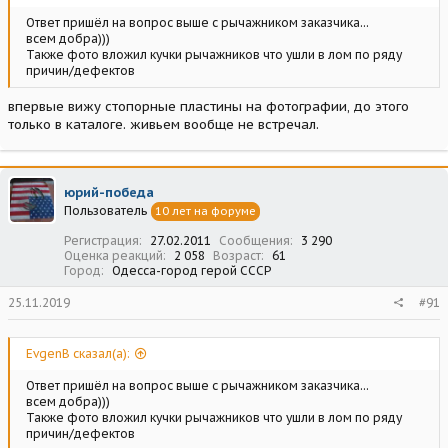
Ответ пришёл на вопрос выше с рычажником заказчика...
всем добра)))
Также фото вложил кучки рычажников что ушли в лом по ряду
причин/дефектов
впервые вижу стопорные пластины на фотографии, до этого
только в каталоге. живьем вообще не встречал.
юрий-победа
Пользователь
10 лет на форуме
Регистрация
27.02.2011
Сообщения
3 290
Оценка реакций
2 058
Возраст
61
Город
Одесса-город герой СССР
25.11.2019
#91
EvgenB сказал(а):
Ответ пришёл на вопрос выше с рычажником заказчика...
всем добра)))
Также фото вложил кучки рычажников что ушли в лом по ряду
причин/дефектов