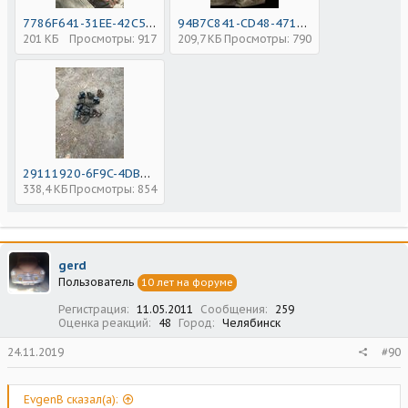
7786F641-31EE-42C5-ABFC-7BE0C386ECA6.jpeg
94B7C841-CD48-4712-9817-68D80C2F5497.jpeg
201 КБ
Просмотры: 917
209,7 КБ
Просмотры: 790
29111920-6F9C-4DB4-97DA-553F4D132334.jpeg
338,4 КБ
Просмотры: 854
gerd
Пользователь
10 лет на форуме
Регистрация
11.05.2011
Сообщения
259
Оценка реакций
48
Город
Челябинск
24.11.2019
#90
EvgenB сказал(а):