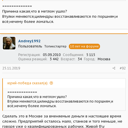
=============
Причина какая,что в метлом ушло?
Втулки меняются,цилиндры восстанавливаются по поршням,и
всё,нечему более ломаться.
Andrey1992
Пользователь
Топикстартер
10 лет на форуме
Регистрация
05.09.2010
Сообщения
5 115
Оценка реакций
3 442
Возраст
34
Город
Москва
25.11.2019
#92
юрий-победа сказал(а):
=============
Причина какая,что в метлом ушло?
Втулки меняются,цилиндры восстанавливаются по поршням,и
всё,нечему более ломаться.
Сделать это в Москве за вменяемые деньги в настоящее время
сложно. Предприятий осталось мало, станков и того меньше, не
говоря уже о квалифицированных рабочих. Живой б\у