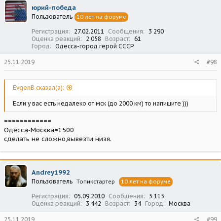
юрий-победа
Пользователь
10 лет на форуме
Регистрация
27.02.2011
Сообщения
3 290
Оценка реакций
2 058
Возраст
61
Город
Одесса-город герой СССР
25.11.2019
#98
EvgenB сказал(а):
Если у вас есть недалеко от мск (до 2000 км) то напишите )))
============
Одесса-Москва=1500
сделать не сложно,вывезти низя.
Andrey1992
Пользователь
Топикстартер
10 лет на форуме
Регистрация
05.09.2010
Сообщения
5 115
Оценка реакций
3 442
Возраст
34
Город
Москва
25.11.2019
#99