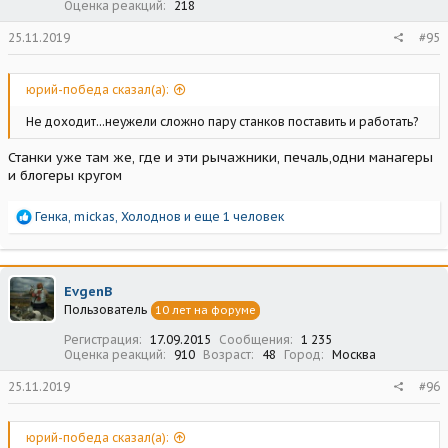
Оценка реакций
218
25.11.2019
#95
юрий-победа сказал(а):
Не доходит...неужели сложно пару станков поставить и работать?
Станки уже там же, где и эти рычажники, печаль,одни манагеры
и блогеры кругом
Р
Генка
,
mickas
,
Холоднов
и еще 1 человек
е
а
к
ц
EvgenB
и
Пользователь
10 лет на форуме
и
:
Регистрация
17.09.2015
Сообщения
1 235
Оценка реакций
910
Возраст
48
Город
Москва
25.11.2019
#96
юрий-победа сказал(а):