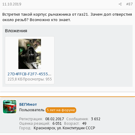
11.10.2019
#87
Встретил такой корпус рычажника от газ21. Зачем доп отверстия
около резьб? Возможно кто знает.
Вложения
27D4FFCB-F2F7-4555-8381-9CA73E4C4958.jpeg
223,8 КБ
Просмотры: 955
БЕГИмот
Пользователь
5 лет на форуме
Регистрация
08.02.2017
Сообщения
3 652
Оценка реакций
6 051
Возраст
49
Город
Красноярск, ул. Конституции СССР