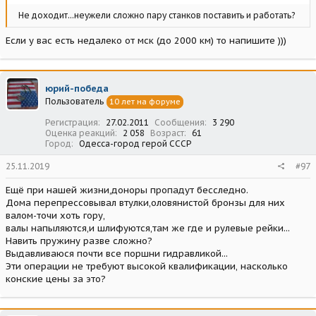
Не доходит...неужели сложно пару станков поставить и работать?
Если у вас есть недалеко от мск (до 2000 км) то напишите )))
юрий-победа
Пользователь
10 лет на форуме
Регистрация
27.02.2011
Сообщения
3 290
Оценка реакций
2 058
Возраст
61
Город
Одесса-город герой СССР
25.11.2019
#97
Ещё при нашей жизни,доноры пропадут бесследно.
Дома перепрессовывал втулки,оловянистой бронзы для них
валом-точи хоть гору,
валы напыляются,и шлифуются,там же где и рулевые рейки...
Навить пружину разве сложно?
Выдавливаюся почти все поршни гидравликой...
Эти операции не требуют высокой квалификации, насколько
конские цены за это?