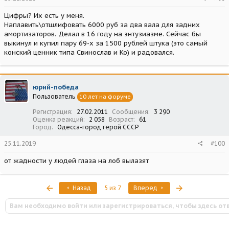
Цифры? Их есть у меня.
Наплавить\отшлифовать 6000 руб за два вала для задних
амортизаторов. Делал в 16 году на энтузиазме. Сейчас бы
выкинул и купил пару 69-х за 1500 рублей штука (это самый
конский ценник типа Свинослав и Ко) и радовался.
юрий-победа
Пользователь
10 лет на форуме
Регистрация
27.02.2011
Сообщения
3 290
Оценка реакций
2 058
Возраст
61
Город
Одесса-город герой СССР
25.11.2019
#100
от жадности у людей глаза на лоб вылазят
Первый
Последняя
Назад
5 из 7
Вперед
Вам необходимо войти или зарегистрироваться, чтобы здесь от